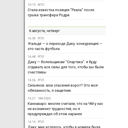
10:10
АПЛ
Стала известна позиция "Реала" после
срыва трансфера Родри
6 августа, четверг
16:59
РПЛ
Угальде — о переходе Даку: конкуренция —
это часть футбола
16:48
РПЛ
Даку — болельщикам "Спартака": я буду
отдавать все силы для того, чтобы вы были
счастливы
16:36
РПЛ
Сильянов: мои спасения ворот? Это моя
обязанность, я защитник
16:27
ЧМ-2026
Каннаваро: многие считали, что на ЧМ у нас
не возникнет трудностей, но я
предупреждал об этом заранее
16:14
РПЛ
Даку: мне хотелось, чтобы в номере была