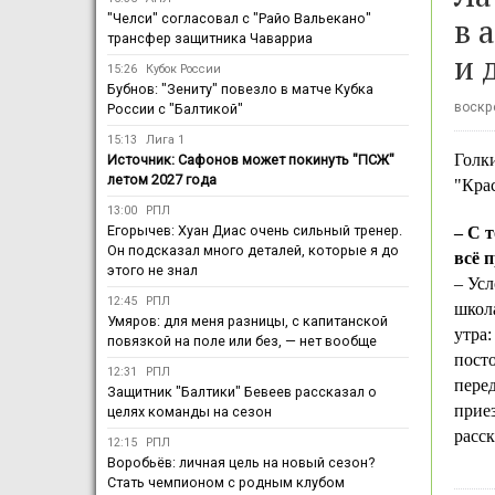
в 
"Челси" согласовал с "Райо Вальекано"
трансфер защитника Чаварриа
и 
15:26
Кубок России
Бубнов: "Зениту" повезло в матче Кубка
воскре
России с "Балтикой"
15:13
Лига 1
Голк
Источник: Сафонов может покинуть "ПСЖ"
летом 2027 года
"Крас
13:00
РПЛ
Егорычев: Хуан Диас очень сильный тренер.
– С 
Он подсказал много деталей, которые я до
всё п
этого не знал
– Усл
12:45
РПЛ
школа
Умяров: для меня разницы, с капитанской
утра:
повязкой на поле или без, — нет вообще
посто
12:31
РПЛ
перед
Защитник "Балтики" Бевеев рассказал о
прие
целях команды на сезон
расс
12:15
РПЛ
Воробьёв: личная цель на новый сезон?
Стать чемпионом с родным клубом