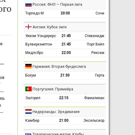
Россия: ФНЛ — Первая лига
ого
Торпедо М
20:00
Сочи
Англия: Кубок лиги
Уиком Уондерерс
21:45
Стивенидж
м
Вулверхэмптон
21:45
Порт Вейл
Мидлсбро
22:00
Рексем
 —
Германия: Вторая бундеслига
Бохум
21:30
Герта
оя
7
Португалия: Примейра
 —
ень
Эшторил
22:15
Фамаликан
о
Нидерланды: Эредивизия
 —
Камбюр
21:00
Эксельсиор
Товарищеские матчи: Клубы