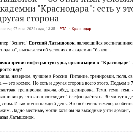
академии "Краснодара": есть у эт
другая сторона
сенье, 07 июл. 2024 года, 13:35
РПЛ
Краснодар
ипер "Зенита"
Евгений Латышонок
, являющийся воспитаннико
нодара", высказался об условиях в академии "быков".
точки зрения инфстрастуктуры, организации в "Краснодаре"
росто вау?
овия, наверное, лучшие в России. Питание, тренировки, поля, св
 — это космос. Но есть и другая сторона всего этого. Подъем в 
 завтрак, тренировка, школа, обед, тренировка. Темп, темп, темп
янно вокруг что-то происходит. Телефон даётся на 30 минут в д
 сном. И так почти каждый день. Это всё очень тяжело, особенн
зжим. Ладно местные, могли хотя бы на выходные уйти домой",
казал Латышонок.