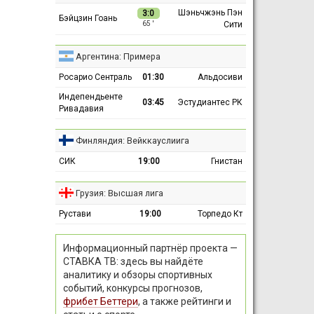
Шэньчжэнь Пэн
3:0
Бэйцзин Гоань
Сити
65 ′
Аргентина: Примера
Росарио Сентраль
01:30
Альдосиви
Индепендьенте
03:45
Эстудиантес РК
Ривадавия
Финляндия: Вейккауслиига
СИК
19:00
Гнистан
Грузия: Высшая лига
Рустави
19:00
Торпедо Кт
Информационный партнёр проекта —
СТАВКА ТВ: здесь вы найдёте
аналитику и обзоры спортивных
событий, конкурсы прогнозов,
фрибет Беттери
, а также рейтинги и