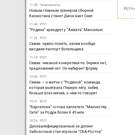
11:58
Чемпионаты
Исто
Новым главным тренером сборной
Казахстана станет Джон вант Схип
11:44
РПЛ
"Родина" арендует у "Ахмата" Мансилью
11:29
РПЛ
Семак: нужно понять, зачем вообще
вводили паспорт болельщика
11:14
РПЛ
Семак: никакой конкретики по Энрике нет,
предложений нет. Он набирает форму
10:56
РПЛ
Семак — о матче с "Родиной": команда,
которая выиграла Первую лигу, забив
больше всех мячей, о чём-то говорит
10:41
АПЛ
"Барселона" готова заплатить "Манчестер
Сити" за Родри более € 45 млн
10:26
РПЛ
Дисквалифицированный за допинг
Заболотный стал игроком "СКА-Ростов"