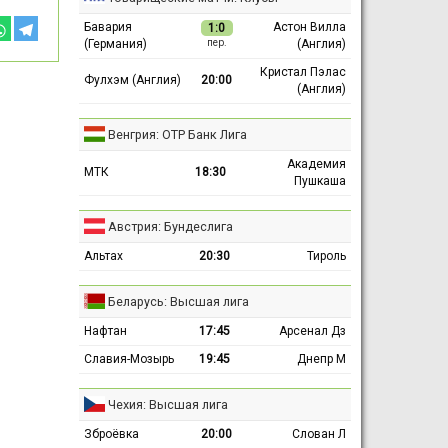
Бавария
Астон Вилла
1:0
(Германия)
(Англия)
пер.
Кристал Пэлас
Фулхэм (Англия)
20:00
(Англия)
Венгрия: ОТР Банк Лига
Академия
МТК
18:30
Пушкаша
Австрия: Бундеслига
Альтах
20:30
Тироль
Беларусь: Высшая лига
Нафтан
17:45
Арсенал Дз
Славия-Мозырь
19:45
Днепр М
Чехия: Высшая лига
Зброёвка
20:00
Слован Л