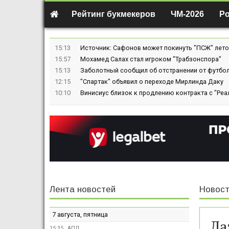
Рейтинг букмекеров
ЧМ-2026
Р
15:13
Источник: Сафонов может покинуть "ПСЖ" лето
15:57
Мохамед Салах стал игроком "Трабзонспора"
15:13
Заболотный сообщил об отстранении от футбол
12:15
"Спартак" объявил о переходе Мирлинда Даку
10:10
Винисиус близок к продлению контракта с "Реа
Лента новостей
Новост
7 августа, пятница
Ла
15:35
АПЛ