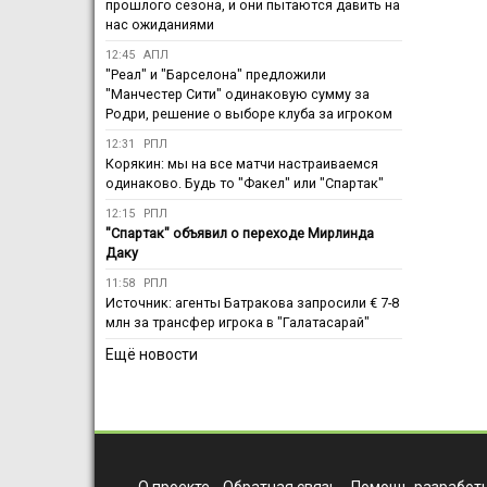
прошлого сезона, и они пытаются давить на
нас ожиданиями
12:45
АПЛ
"Реал" и "Барселона" предложили
"Манчестер Сити" одинаковую сумму за
Родри, решение о выборе клуба за игроком
12:31
РПЛ
Корякин: мы на все матчи настраиваемся
одинаково. Будь то "Факел" или "Спартак"
12:15
РПЛ
"Спартак" объявил о переходе Мирлинда
Даку
11:58
РПЛ
Источник: агенты Батракова запросили € 7-8
млн за трансфер игрока в "Галатасарай"
Ещё новости