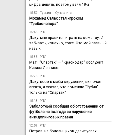
цифра девять, поэтому взял 19-й
15:57
Турция — Суперлига
Мохамед Салах стал игроком
"Трабзонспора"
15:46
РПЛ
Даку: мне нравится играть на команду. И
забивать, конечно, тоже. Это мой главный
навык
15:35
РПЛ
Матч "Спартак" — "Краснодар" обслужит
Кирилл Левников
15:26
РПЛ
Даку: всем в моём окружении, включая
агента, я сказал, что поменяю "Рубин"
только на "Спартак"
15:13
РПЛ
Заболотный сообщил об отстранении от
футбола на полгода за нарушение
антидопинговых правил
12:59
РПЛ
Петров: на болельщиков давит успех