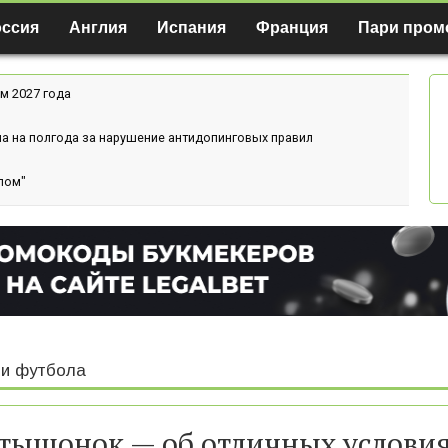
оссия
Англия
Испания
Франция
Пари пром
м 2027 года
а на полгода за нарушение антидопинговых правил
лом"
и футбола
тышонок — об отличных услови