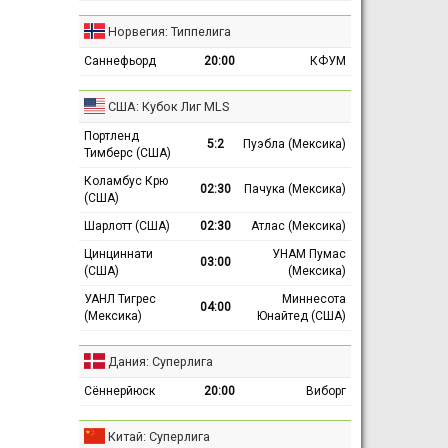
Норвегия: Типпелига
Саннефьорд
20:00
КФУМ
США: Кубок Лиг MLS
Портленд
5:2
Пуэбла (Мексика)
Тимберс (США)
Коламбус Крю
02:30
Пачука (Мексика)
(США)
Шарлотт (США)
02:30
Атлас (Мексика)
Цинциннати
УНАМ Пумас
03:00
(США)
(Мексика)
УАНЛ Тигрес
Миннесота
04:00
(Мексика)
Юнайтед (США)
Дания: Суперлига
Сённерйюск
20:00
Виборг
Китай: Суперлига