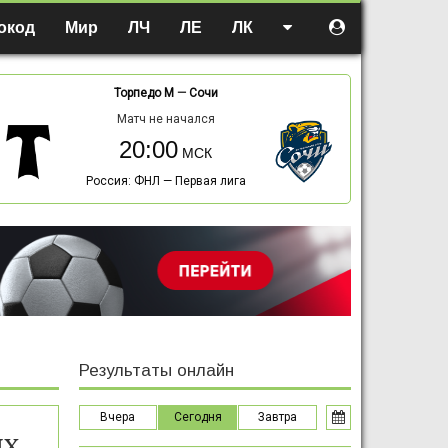
окод
Мир
ЛЧ
ЛЕ
ЛК
Торпедо М
—
Сочи
Матч не начался
20:00
Россия: ФНЛ — Первая лига
Результаты онлайн
Вчера
Сегодня
Завтра
ях