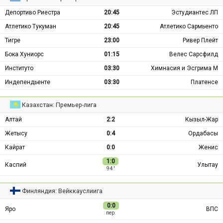
Депортиво Риестра
20:45
Эстудиантес ЛП
Атлетико Тукуман
20:45
Атлетико Сармьенто
Тигре
23:00
Ривер Плейт
Бока Хуниорс
01:15
Велес Сарсфилд
Институто
03:30
Химнасия и Эсгрима М
Индепендьенте
03:30
Платенсе
Казахстан: Премьер-лига
Алтай
2:2
Кызыл-Жар
Жетысу
0:4
Ордабасы
Кайрат
0:0
Женис
1:0
Каспий
Улытау
94 ′
Финляндия: Вейккауслиига
0:0
Яро
ВПС
пер.