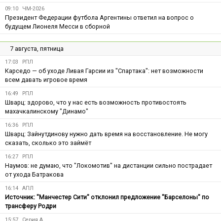
09:10
ЧМ-2026
Президент Федерации футбола Аргентины ответил на вопрос о
будущем Лионеля Месси в сборной
7 августа, пятница
17:03
РПЛ
Карседо — об уходе Ливая Гарсии из "Спартака": нет возможности
всем давать игровое время
16:49
РПЛ
Шварц: здорово, что у нас есть возможность противостоять
махачкалинскому "Динамо"
16:36
РПЛ
Шварц: Зайнутдинову нужно дать время на восстановление. Не могу
сказать, сколько это займёт
16:27
РПЛ
Наумов: не думаю, что "Локомотив" на дистанции сильно пострадает
от ухода Батракова
16:14
АПЛ
Источник: "Манчестер Сити" отклонил предложение "Барселоны" по
трансферу Родри
15:57
Серия А