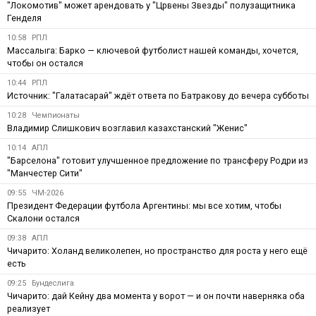
"Локомотив" может арендовать у "Црвены Звезды" полузащитника
Генделя
10:58
РПЛ
Массалыга: Барко — ключевой футболист нашей команды, хочется,
чтобы он остался
10:44
РПЛ
Источник: "Галатасарай" ждёт ответа по Батракову до вечера субботы
10:28
Чемпионаты
Владимир Слишкович возглавил казахстанский "Женис"
10:14
АПЛ
"Барселона" готовит улучшенное предложение по трансферу Родри из
"Манчестер Сити"
09:55
ЧМ-2026
Президент Федерации футбола Аргентины: мы все хотим, чтобы
Скалони остался
09:38
АПЛ
Чичарито: Холанд великолепен, но пространство для роста у него ещё
есть
09:25
Бундеслига
Чичарито: дай Кейну два момента у ворот — и он почти наверняка оба
реализует