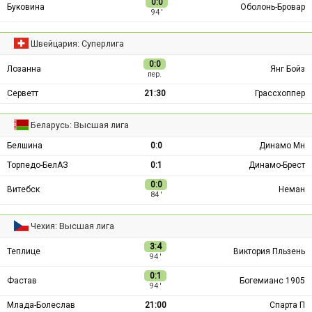
0:0
Буковина
Оболонь-Бровар
94 ′
Швейцария: Суперлига
0:0
Лозанна
Янг Бойз
пер.
Серветт
21:30
Грассхоппер
Беларусь: Высшая лига
Белшина
0:0
Динамо Мн
Торпедо-БелАЗ
0:1
Динамо-Брест
0:0
Витебск
Неман
84 ′
Чехия: Высшая лига
3:4
Теплице
Виктория Пльзень
94 ′
0:1
Фастав
Богемианс 1905
94 ′
Млада-Болеслав
21:00
Спарта П