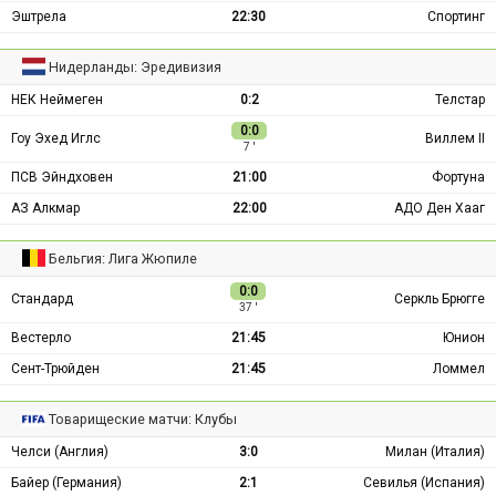
Эштрела
22:30
Спортинг
Нидерланды: Эредивизия
НЕК Неймеген
0:2
Телстар
0:0
Гоу Эхед Иглс
Виллем II
7 ′
ПСВ Эйндховен
21:00
Фортуна
АЗ Алкмар
22:00
АДО Ден Хааг
Бельгия: Лига Жюпиле
0:0
Стандард
Серкль Брюгге
37 ′
Вестерло
21:45
Юнион
Сент-Трюйден
21:45
Ломмел
Товарищеские матчи: Клубы
Челси (Англия)
3:0
Милан (Италия)
Байер (Германия)
2:1
Севилья (Испания)