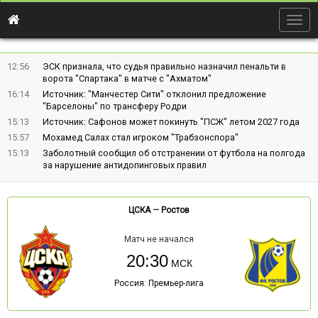
Togg
navig
12:56
ЭСК признала, что судья правильно назначил пенальти в
ворота "Спартака" в матче с "Ахматом"
16:14
Источник: "Манчестер Сити" отклонил предложение
"Барселоны" по трансферу Родри
15:13
Источник: Сафонов может покинуть "ПСЖ" летом 2027 года
15:57
Мохамед Салах стал игроком "Трабзонспора"
15:13
Заболотный сообщил об отстранении от футбола на полгода
за нарушение антидопинговых правил
ЦСКА
—
Ростов
Матч не начался
20:30
Россия: Премьер-лига