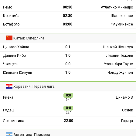
Ремо
00:30
Атлетико Минейро
Коритиба
02:30
Шапекоэнсе
Ботафого
03:00
Флуминенсе
Китай: Суперлига
Циндао Хайню
0:1
Шанхай Шэньхуа
Далянь Инбо
1:0
Ляонин Тежэнь
Чжэцзян
0:0
Ухань Фри Таунс
Юньнань Юйкунь
1:0
Чэнду Жунчэн
Хорватия: Первая лига
0:0
Риека
Динамо З
94 ′
0:0
Рудеш
Осиек
22 ′
Локомотива
22:00
Горица
Аргентина: Примера