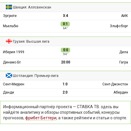
Швеция: Аллсвенскан
Эргрюте
3:4
АИК
0:1
Мьельбю
Эльфсборг
64 ′
Грузия: Высшая лига
0:0
Иберия 1999
Дила
94 ′
Динамо Бт
20:00
Гагра
Шотландия: Премьер-лига
Сент-Миррен
1:0
Сент-Джонстон
Данди
2:0
Абердин
Информационный партнёр проекта — СТАВКА ТВ: здесь вы
найдёте аналитику и обзоры спортивных событий, конкурсы
прогнозов,
фрибет Беттери
, а также рейтинги и статьи о спорте.