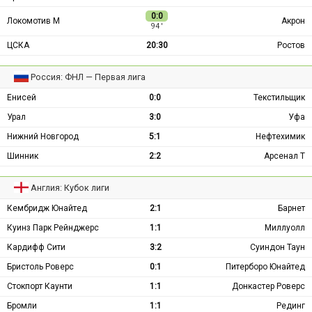
0:0
Локомотив М
Акрон
94 ′
ЦСКА
20:30
Ростов
Россия: ФНЛ — Первая лига
Енисей
0:0
Текстильщик
Урал
3:0
Уфа
Нижний Новгород
5:1
Нефтехимик
Шинник
2:2
Арсенал Т
Англия: Кубок лиги
Кембридж Юнайтед
2:1
Барнет
Куинз Парк Рейнджерс
1:1
Миллуолл
Кардифф Сити
3:2
Суиндон Таун
Бристоль Роверс
0:1
Питерборо Юнайтед
Стокпорт Каунти
1:1
Донкастер Роверс
Бромли
1:1
Рединг