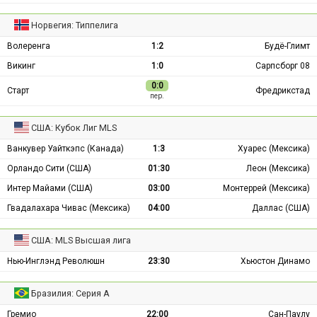
Норвегия: Типпелига
Волеренга
1:2
Будё-Глимт
Викинг
1:0
Сарпсборг 08
0:0
Старт
Фредрикстад
пер.
США: Кубок Лиг MLS
Ванкувер Уайткэпс (Канада)
1:3
Хуарес (Мексика)
Орландо Сити (США)
01:30
Леон (Мексика)
Интер Майами (США)
03:00
Монтеррей (Мексика)
Гвадалахара Чивас (Мексика)
04:00
Даллас (США)
США: MLS Высшая лига
Нью-Инглэнд Революшн
23:30
Хьюстон Динамо
Бразилия: Серия А
Гремио
22:00
Сан-Паулу