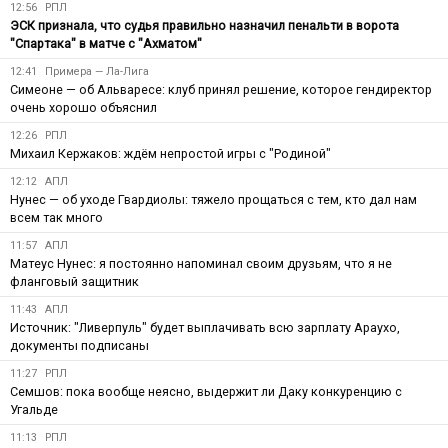
12:56
РПЛ
ЭСК признала, что судья правильно назначил пенальти в ворота
"Спартака" в матче с "Ахматом"
12:41
Примера — Ла-Лига
Симеоне — об Альваресе: клуб принял решение, которое гендиректор
очень хорошо объяснил
12:26
РПЛ
Михаил Кержаков: ждём непростой игры с "Родиной"
12:12
АПЛ
Нунес — об уходе Гвардиолы: тяжело прощаться с тем, кто дал нам
всем так много
11:57
АПЛ
Матеус Нунес: я постоянно напоминал своим друзьям, что я не
фланговый защитник
11:43
АПЛ
Источник: "Ливерпуль" будет выплачивать всю зарплату Араухо,
документы подписаны
11:27
РПЛ
Семшов: пока вообще неясно, выдержит ли Даку конкуренцию с
Угальде
11:13
РПЛ