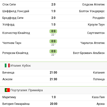
Сток Сити
2:0
Олдхэм Атлетик
Шеффилд Уэнсдей
1:0
Болтон Уондерерс
Брэдфорд Сити
2:0
Рочдейл
Уотфорд
1:0
Кроули Таун
0:0
Колчестер Юнайтед
Саутгемптон
22 ′
0:0
Челтнем Таун
Чарльтон Атлетик
22 ′
0:0
Ротерхэм Юнайтед
Вест Бромвич Альбион
22 ′
Италия: Кубок
Виченца
21:00
Катания
Асколи
21:30
Потенца
Португалия: Примейра
Маритиму
1:0
Каза Пия
Витория Гимарайнш
20:00
Арока