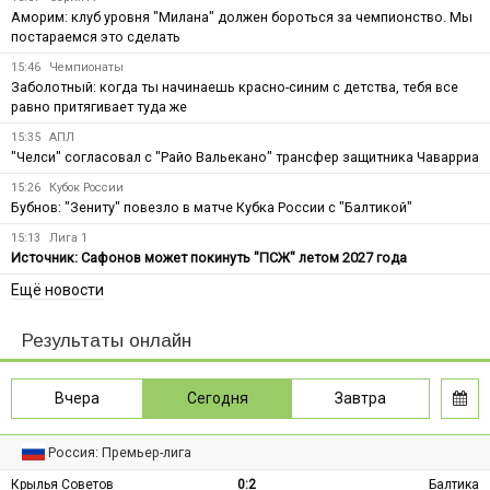
Аморим: клуб уровня "Милана" должен бороться за чемпионство. Мы
постараемся это сделать
15:46
Чемпионаты
Заболотный: когда ты начинаешь красно-синим с детства, тебя все
равно притягивает туда же
15:35
АПЛ
"Челси" согласовал с "Райо Вальекано" трансфер защитника Чаварриа
15:26
Кубок России
Бубнов: "Зениту" повезло в матче Кубка России с "Балтикой"
15:13
Лига 1
Источник: Сафонов может покинуть "ПСЖ" летом 2027 года
Ещё новости
Результаты онлайн
Вчера
Сегодня
Завтра
Россия: Премьер-лига
Крылья Советов
0:2
Балтика