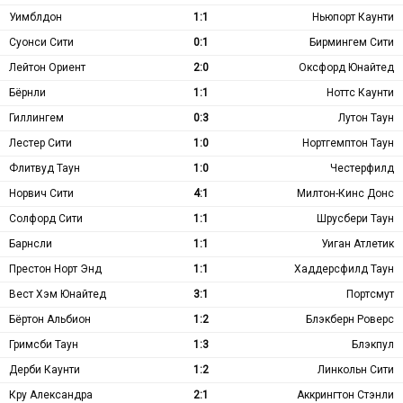
Уимблдон
1:1
Ньюпорт Каунти
Суонси Сити
0:1
Бирмингем Сити
Лейтон Ориент
2:0
Оксфорд Юнайтед
Бёрнли
1:1
Ноттс Каунти
Гиллингем
0:3
Лутон Таун
Лестер Сити
1:0
Нортгемптон Таун
Флитвуд Таун
1:0
Честерфилд
Норвич Сити
4:1
Милтон-Кинс Донс
Солфорд Сити
1:1
Шрусбери Таун
Барнсли
1:1
Уиган Атлетик
Престон Норт Энд
1:1
Хаддерсфилд Таун
Вест Хэм Юнайтед
3:1
Портсмут
Бёртон Альбион
1:2
Блэкберн Роверс
Гримсби Таун
1:3
Блэкпул
Дерби Каунти
1:2
Линкольн Сити
Кру Александра
2:1
Аккрингтон Стэнли