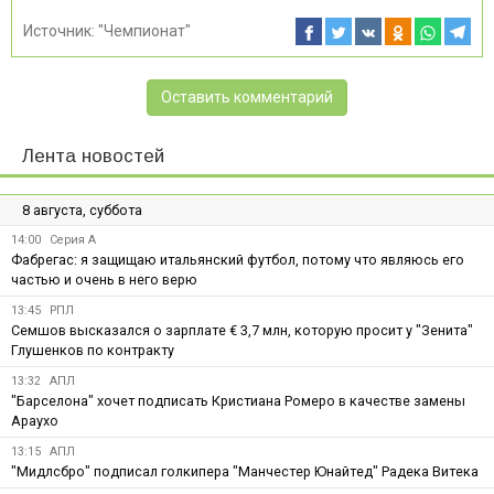
Источник:
"Чемпионат"
Оставить комментарий
Лента новостей
8 августа, суббота
14:00
Серия А
Фабрегас: я защищаю итальянский футбол, потому что являюсь его
частью и очень в него верю
13:45
РПЛ
Семшов высказался о зарплате € 3,7 млн, которую просит у "Зенита"
Глушенков по контракту
13:32
АПЛ
"Барселона" хочет подписать Кристиана Ромеро в качестве замены
Араухо
13:15
АПЛ
"Мидлсбро" подписал голкипера "Манчестер Юнайтед" Радека Витека