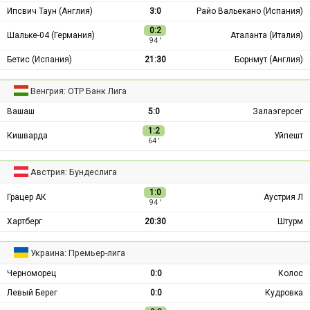
Ипсвич Таун (Англия)
3:0
Райо Вальекано (Испания)
0:2
Шальке-04 (Германия)
Аталанта (Италия)
94 ′
Бетис (Испания)
21:30
Борнмут (Англия)
Венгрия: ОТР Банк Лига
Вашаш
5:0
Залаэгерсег
1:2
Кишварда
Уйпешт
64 ′
Австрия: Бундеслига
1:0
Грацер АК
Аустрия Л
94 ′
Хартберг
20:30
Штурм
Украина: Премьер-лига
Черноморец
0:0
Колос
Левый Берег
0:0
Кудровка