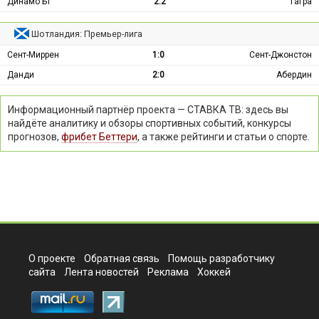
Динамо Бт
2:2
Гагра
Шотландия: Премьер-лига
Сент-Миррен
1:0
Сент-Джонстон
Данди
2:0
Абердин
Информационный партнёр проекта — СТАВКА ТВ: здесь вы
найдёте аналитику и обзоры спортивных событий, конкурсы
прогнозов,
фрибет Беттери
, а также рейтинги и статьи о спорте.
О проекте
Обратная связь
Помощь разработчику
сайта
Лента новостей
Реклама
Хоккей