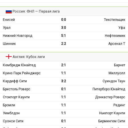
Россия: ФНЛ — Первая лига
Енисей
0:0
Текстильщик
Урал
3:0
Уфа
Нижний Новгород
5:1
Нефтехимик
Шинник
2:2
Арсенал Т
Англия: Кубок лиги
Кембридж Юнайтед
2:1
Барнет
Куинз Парк Рейнджерс
1:1
Миллуолл
Кардифф Сити
3:2
Суиндон Таун
Бристоль Роверс
0:1
Питерборо Юнайтед
Стокпорт Каунти
1:1
Донкастер Роверс
Бромли
1:1
Рединг
Уимблдон
1:1
Ньюпорт Каунти
Суонси Сити
0:1
Бирмингем Сити