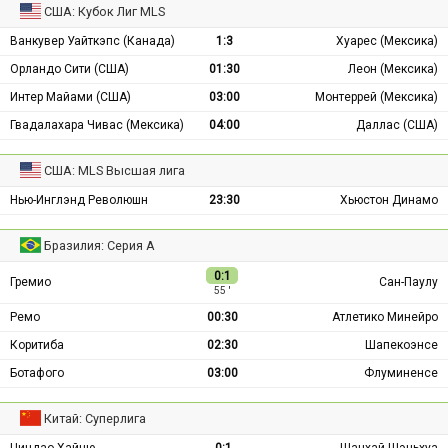
США: Кубок Лиг MLS
Ванкувер Уайткэпс (Канада)
1:3
Хуарес (Мексика)
Орландо Сити (США)
01:30
Леон (Мексика)
Интер Майами (США)
03:00
Монтеррей (Мексика)
Гвадалахара Чивас (Мексика)
04:00
Даллас (США)
США: MLS Высшая лига
Нью-Инглэнд Революшн
23:30
Хьюстон Динамо
Бразилия: Серия А
0:1
Гремио
Сан-Паулу
55 ′
Ремо
00:30
Атлетико Минейро
Коритиба
02:30
Шапекоэнсе
Ботафого
03:00
Флуминенсе
Китай: Суперлига