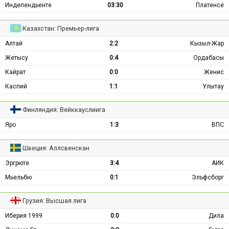
Индепендьенте
03:30
Платенсе
Казахстан: Премьер-лига
Алтай
2:2
Кызыл-Жар
Жетысу
0:4
Ордабасы
Кайрат
0:0
Женис
Каспий
1:1
Улытау
Финляндия: Вейккауслиига
Яро
1:3
ВПС
Швеция: Аллсвенскан
Эргрюте
3:4
АИК
Мьельбю
0:1
Эльфсборг
Грузия: Высшая лига
Иберия 1999
0:0
Дила