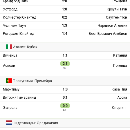
Брэдфорд Сити
2:0
Рочдейл
Уотфорд
1:0
Кроули Таун
Колчестер Юнайтед
0:2
Саутгемптон
Челтнем Таун
1:3
Чарльтон Атлетик
Ротерхэм Юнайтед
1:4
Вест Бромвич Альбион
Италия: Кубок
Виченца
1:1
Катания
2:1
Асколи
Потенца
85 ′
Португалия: Примейра
Маритиму
1:0
Каза Пия
Витория Гимарайнш
0:1
Арока
0:0
Эштрела
Спортинг
43 ′
Нидерланды: Эредивизия