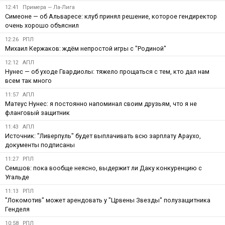
12:41
Примера — Ла-Лига
Симеоне — об Альваресе: клуб принял решение, которое гендиректор
очень хорошо объяснил
12:26
РПЛ
Михаил Кержаков: ждём непростой игры с "Родиной"
12:12
АПЛ
Нунес — об уходе Гвардиолы: тяжело прощаться с тем, кто дал нам
всем так много
11:57
АПЛ
Матеус Нунес: я постоянно напоминал своим друзьям, что я не
фланговый защитник
11:43
АПЛ
Источник: "Ливерпуль" будет выплачивать всю зарплату Араухо,
документы подписаны
11:27
РПЛ
Семшов: пока вообще неясно, выдержит ли Даку конкуренцию с
Угальде
11:13
РПЛ
"Локомотив" может арендовать у "Црвены Звезды" полузащитника
Генделя
10:58
РПЛ