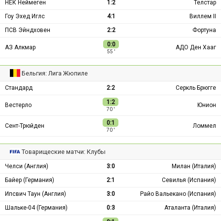
НЕК Неймеген
1:2
Телстар
Гоу Эхед Иглс
4:1
Виллем II
ПСВ Эйндховен
2:2
Фортуна
0:0
АЗ Алкмар
АДО Ден Хааг
55 ′
Бельгия: Лига Жюпиле
Стандард
2:2
Серкль Брюгге
1:2
Вестерло
Юнион
70 ′
0:1
Сент-Трюйден
Ломмел
70 ′
Товарищеские матчи: Клубы
Челси (Англия)
3:0
Милан (Италия)
Байер (Германия)
2:1
Севилья (Испания)
Ипсвич Таун (Англия)
3:0
Райо Вальекано (Испания)
Шальке-04 (Германия)
0:3
Аталанта (Италия)