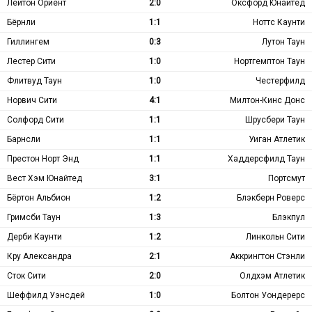
Лейтон Ориент
2:0
Оксфорд Юнайтед
Бёрнли
1:1
Ноттс Каунти
Гиллингем
0:3
Лутон Таун
Лестер Сити
1:0
Нортгемптон Таун
Флитвуд Таун
1:0
Честерфилд
Норвич Сити
4:1
Милтон-Кинс Донс
Солфорд Сити
1:1
Шрусбери Таун
Барнсли
1:1
Уиган Атлетик
Престон Норт Энд
1:1
Хаддерсфилд Таун
Вест Хэм Юнайтед
3:1
Портсмут
Бёртон Альбион
1:2
Блэкберн Роверс
Гримсби Таун
1:3
Блэкпул
Дерби Каунти
1:2
Линкольн Сити
Кру Александра
2:1
Аккрингтон Стэнли
Сток Сити
2:0
Олдхэм Атлетик
Шеффилд Уэнсдей
1:0
Болтон Уондерерс