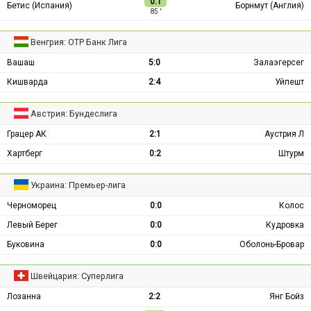
0:1
Бетис (Испания)
Борнмут (Англия)
85 ′
Венгрия: ОТР Банк Лига
Вашаш
5:0
Залаэгерсег
Кишварда
2:4
Уйпешт
Австрия: Бундеслига
Грацер АК
2:1
Аустрия Л
Хартберг
0:2
Штурм
Украина: Премьер-лига
Черноморец
0:0
Колос
Левый Берег
0:0
Кудровка
Буковина
0:0
Оболонь-Бровар
Швейцария: Суперлига
Лозанна
2:2
Янг Бойз