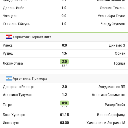
Циндао Хайню
0:1
Шанхай Шэньхуа
Далянь Инбо
1:0
Ляонин Тежэнь
Чжэцзян
0:0
Ухань Фри Таунс
Юньнань Юйкунь
1:0
Чэнду Жунчэн
Хорватия: Первая лига
Риека
0:0
Динамо З
Рудеш
1:6
Осиек
2:0
Локомотива
Горица
55 ′
Аргентина: Примера
Депортиво Риестра
2:0
Эстудиантес ЛП
Атлетико Тукуман
1:2
Атлетико Сармьенто
0:0
Тигре
Ривер Плейт
13 ′
Бока Хуниорс
01:15
Велес Сарсфилд
Институто
03:30
Химнасия и Эсгрима М