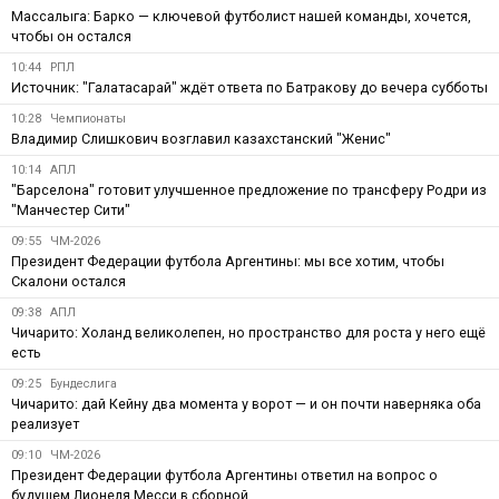
Массалыга: Барко — ключевой футболист нашей команды, хочется,
чтобы он остался
10:44
РПЛ
Источник: "Галатасарай" ждёт ответа по Батракову до вечера субботы
10:28
Чемпионаты
Владимир Слишкович возглавил казахстанский "Женис"
10:14
АПЛ
"Барселона" готовит улучшенное предложение по трансферу Родри из
"Манчестер Сити"
09:55
ЧМ-2026
Президент Федерации футбола Аргентины: мы все хотим, чтобы
Скалони остался
09:38
АПЛ
Чичарито: Холанд великолепен, но пространство для роста у него ещё
есть
09:25
Бундеслига
Чичарито: дай Кейну два момента у ворот — и он почти наверняка оба
реализует
09:10
ЧМ-2026
Президент Федерации футбола Аргентины ответил на вопрос о
будущем Лионеля Месси в сборной