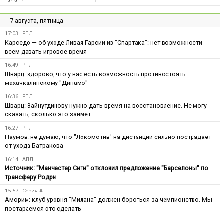
7 августа, пятница
17:03
РПЛ
Карседо — об уходе Ливая Гарсии из "Спартака": нет возможности
всем давать игровое время
16:49
РПЛ
Шварц: здорово, что у нас есть возможность противостоять
махачкалинскому "Динамо"
16:36
РПЛ
Шварц: Зайнутдинову нужно дать время на восстановление. Не могу
сказать, сколько это займёт
16:27
РПЛ
Наумов: не думаю, что "Локомотив" на дистанции сильно пострадает
от ухода Батракова
16:14
АПЛ
Источник: "Манчестер Сити" отклонил предложение "Барселоны" по
трансферу Родри
15:57
Серия А
Аморим: клуб уровня "Милана" должен бороться за чемпионство. Мы
постараемся это сделать