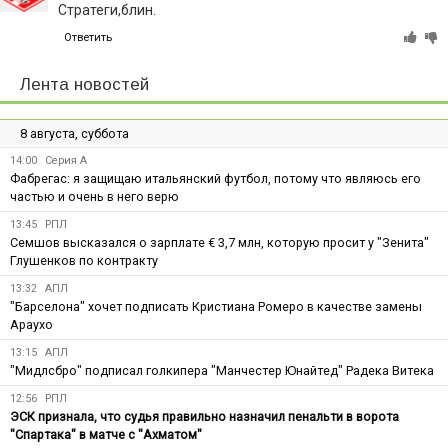
Стратеги,блин.
Ответить
Лента новостей
8 августа, суббота
14:00
Серия А
Фабрегас: я защищаю итальянский футбол, потому что являюсь его
частью и очень в него верю
13:45
РПЛ
Семшов высказался о зарплате € 3,7 млн, которую просит у "Зенита"
Глушенков по контракту
13:32
АПЛ
"Барселона" хочет подписать Кристиана Ромеро в качестве замены
Араухо
13:15
АПЛ
"Мидлсбро" подписал голкипера "Манчестер Юнайтед" Радека Витека
12:56
РПЛ
ЭСК признала, что судья правильно назначил пенальти в ворота
"Спартака" в матче с "Ахматом"