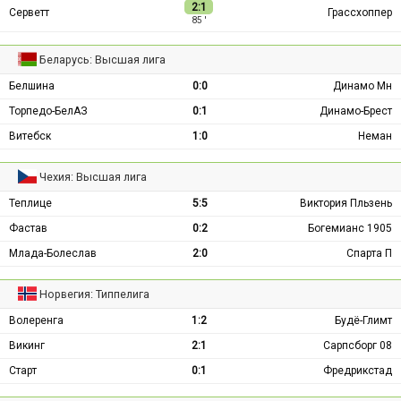
2:1
Серветт
Грассхоппер
85 ′
Беларусь: Высшая лига
Белшина
0:0
Динамо Мн
Торпедо-БелАЗ
0:1
Динамо-Брест
Витебск
1:0
Неман
Чехия: Высшая лига
Теплице
5:5
Виктория Пльзень
Фастав
0:2
Богемианс 1905
Млада-Болеслав
2:0
Спарта П
Норвегия: Типпелига
Волеренга
1:2
Будё-Глимт
Викинг
2:1
Сарпсборг 08
Старт
0:1
Фредрикстад