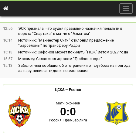
Togg
navig
12:56
ЭСК признала, что судья правильно назначил пенальти в
ворота "Спартака" в матче с "Ахматом"
16:14
Источник: "Манчестер Сити" отклонил предложение
"Барселоны" по трансферу Родри
15:13
Источник: Сафонов может покинуть "ПСЖ" летом 2027 года
15:57
Мохамед Салах стал игроком "Трабзонспора"
15:13
Заболотный сообщил об отстранении от футбола на полгода
за нарушение антидопинговых правил
ЦСКА
—
Ростов
Матч окончен
0
:
0
Россия: Премьер-лига