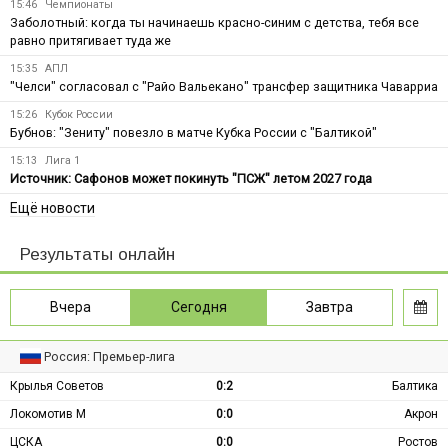
15:46
Чемпионаты
Заболотный: когда ты начинаешь красно-синим с детства, тебя все
равно притягивает туда же
15:35
АПЛ
"Челси" согласовал с "Райо Вальекано" трансфер защитника Чаварриа
15:26
Кубок России
Бубнов: "Зениту" повезло в матче Кубка России с "Балтикой"
15:13
Лига 1
Источник: Сафонов может покинуть "ПСЖ" летом 2027 года
Ещё новости
Результаты онлайн
Вчера
Сегодня
Завтра
Россия: Премьер-лига
Крылья Советов
0:2
Балтика
Локомотив М
0:0
Акрон
ЦСКА
0:0
Ростов