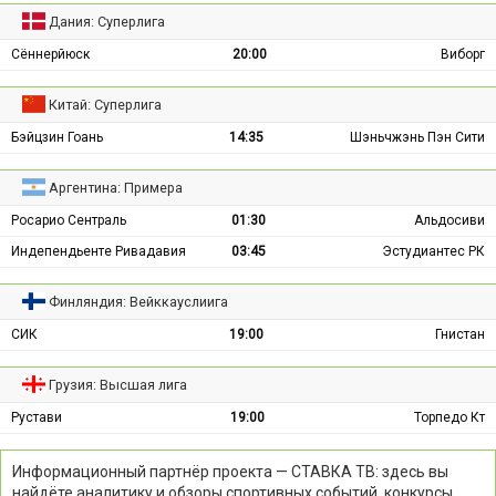
Дания: Суперлига
Сённерйюск
20:00
Виборг
Китай: Суперлига
Бэйцзин Гоань
14:35
Шэньчжэнь Пэн Сити
Аргентина: Примера
Росарио Сентраль
01:30
Альдосиви
Индепендьенте Ривадавия
03:45
Эстудиантес РК
Финляндия: Вейккауслиига
СИК
19:00
Гнистан
Грузия: Высшая лига
Рустави
19:00
Торпедо Кт
Информационный партнёр проекта — СТАВКА ТВ: здесь вы
найдёте аналитику и обзоры спортивных событий, конкурсы