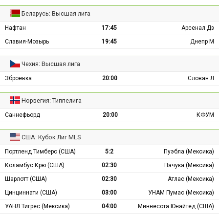
Беларусь: Высшая лига
Нафтан
17:45
Арсенал Дз
Славия-Мозырь
19:45
Днепр М
Чехия: Высшая лига
Зброёвка
20:00
Слован Л
Норвегия: Типпелига
Саннефьорд
20:00
КФУМ
США: Кубок Лиг MLS
Портленд Тимберс (США)
5:2
Пуэбла (Мексика)
Коламбус Крю (США)
02:30
Пачука (Мексика)
Шарлотт (США)
02:30
Атлас (Мексика)
Цинциннати (США)
03:00
УНАМ Пумас (Мексика)
УАНЛ Тигрес (Мексика)
04:00
Миннесота Юнайтед (США)