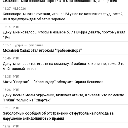
Сильянов: мои спасения ворот? Это моя обязанность, я защитник
16:27
ЧМ-2026
Каннаваро: многие считали, что на ЧМ у нас не возникнет трудностей,
но я предупреждал об этом заранее
16:14
РПЛ
Даку: мне хотелось, чтобы в номере была цифра девять, поэтому взял
19-й
15:57
Турция — Суперлига
Мохамед Салах стал игроком "Трабзонспора"
15:46
РПЛ
Даку: мне нравится играть на команду. И забивать, конечно, тоже. Это
мой главный навык
15:35
РПЛ
Матч "Спартак" — "Краснодар" обслужит Кирилл Левников
15:26
РПЛ
Даку: всем в моём окружении, включая агента, я сказал, что поменяю
"Рубин" только на "Спартак"
15:13
РПЛ
Заболотный сообщил об отстранении от футбола на полгода за
нарушение антидопинговых правил
12:59
РПЛ