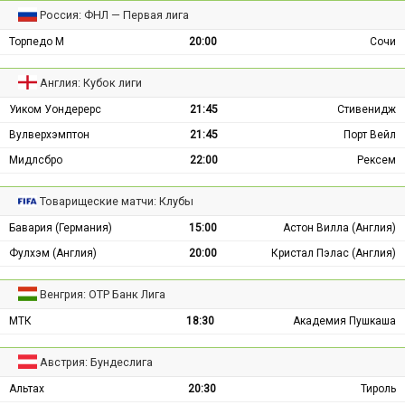
Россия: ФНЛ — Первая лига
Торпедо М
20:00
Сочи
Англия: Кубок лиги
Уиком Уондерерс
21:45
Стивенидж
Вулверхэмптон
21:45
Порт Вейл
Мидлсбро
22:00
Рексем
Товарищеские матчи: Клубы
Бавария (Германия)
15:00
Астон Вилла (Англия)
Фулхэм (Англия)
20:00
Кристал Пэлас (Англия)
Венгрия: ОТР Банк Лига
МТК
18:30
Академия Пушкаша
Австрия: Бундеслига
Альтах
20:30
Тироль