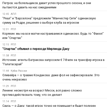
Петров: на болельщиков давит успех прошлого сезона, и они
пытаются давить на нас ожиданиями
12:45
АПЛ
"Реал" и "Барселона" предложили "Манчестер Сити" одинаковую
сумму за Родри, решение о выборе клуба за игроком
12:31
РПЛ
Корякин: мы на все матчи настраиваемся одинаково. Будь то "Факел"
или "Спартак"
12:15
РПЛ
"Спартак" объявил о переходе Мирлинда Даку
11:58
РПЛ
Источник: агенты Батракова запросили € 7-8 млн за трансфер игрока в
"Галатасарай"
11:44
Кубок России
Оливейра — о травме Кондакова: даже фол не зафиксировали. Это
очень некрасиво
11:29
РПЛ
Ленини: несмотря на возраст Месси, всё равно сложно
противодействовать тому, что он делает
11:14
РПЛ
Саусь — о Даку: такой игрок точно не помешает и будет полезен