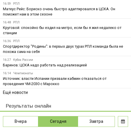
16:59
РПЛ
Матеус Рейс: Бориско очень быстро адаптировался в ЦСКА. Он
поможет нам в этом сезоне
16:48
РПЛ
Круговой: спокойно бы ездил на метро, если бы я жил недалеко от
станции
16:36
РПЛ
Спортдиректор "Родины": в первых двух турах РПЛ команда была не
похожа сама на себя
16:27
Кубок России
Баринов: ЦСКА надо работать над реализацией
16:14
Чемпионаты
Источник: власти Испании призвали кабмин отказаться от
проведения ЧМ-2030 с Марокко
Ещё новости
Результаты онлайн
Вчера
Сегодня
Завтра