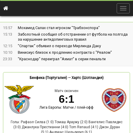
Togg
navig
15:57
Мохамед Салах стал игроком "Трабзонспора"
15:13
Заболотный сообщил об отстранении от футбола на полгода
за нарушение антидопинговых правил
12:15
"Спартак" объявил о переходе Мирлинда Даку
10:10
Винисиус близок к продлению контракта с "Реалом"
23:33
"Краснодар" переиграл "Ахмат" в серии пенальти
Бенфика (Португалия)
—
Хартс (Шотландия)
Матч окончен
6
:
1
Лига Европы: Матчи / плей-офф
Голы: Рафаэл Силва (1:0) Томаш Араужу (2:0) Вангелис Павлидис
(3:0) Джанлука Престианни (4:0) Tom Renaud (4:1) Джон Дуран
(5:1) Андреас Шельдеруп (6:1)