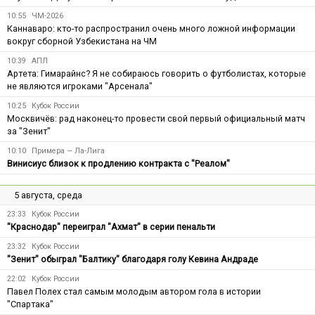
10:55
ЧМ-2026
Каннаваро: кто-то распространил очень много ложной информации
вокруг сборной Узбекистана на ЧМ
10:39
АПЛ
Артета: Гимарайнс? Я не собираюсь говорить о футболистах, которые
не являются игроками "Арсенала"
10:25
Кубок России
Москвичёв: рад наконец-то провести свой первый официальный матч
за "Зенит"
10:10
Примера — Ла-Лига
Винисиус близок к продлению контракта с "Реалом"
5 августа, среда
23:33
Кубок России
"Краснодар" переиграл "Ахмат" в серии пенальти
23:32
Кубок России
"Зенит" обыграл "Балтику" благодаря голу Кевина Андраде
22:02
Кубок России
Павел Полех стал самым молодым автором гола в истории
"Спартака"