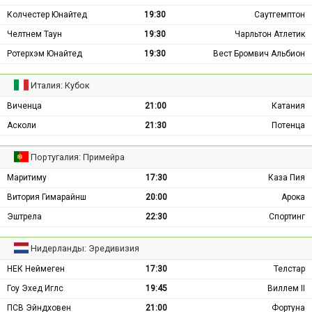
Колчестер Юнайтед
19:30
Саутгемптон
Челтнем Таун
19:30
Чарльтон Атлетик
Ротерхэм Юнайтед
19:30
Вест Бромвич Альбион
Италия: Кубок
Виченца
21:00
Катания
Асколи
21:30
Потенца
Португалия: Примейра
Маритиму
17:30
Каза Пия
Витория Гимарайнш
20:00
Арока
Эштрела
22:30
Спортинг
Нидерланды: Эредивизия
НЕК Неймеген
17:30
Телстар
Гоу Эхед Иглс
19:45
Виллем II
ПСВ Эйндховен
21:00
Фортуна