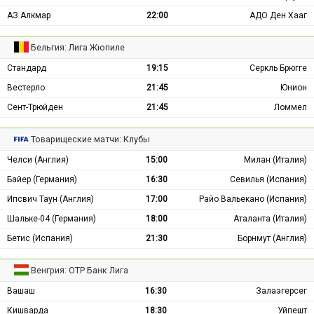
АЗ Алкмар
22:00
АДО Ден Хааг
Бельгия: Лига Жюпиле
Стандард
19:15
Серкль Брюгге
Вестерло
21:45
Юнион
Сент-Трюйден
21:45
Ломмел
Товарищеские матчи: Клубы
Челси (Англия)
15:00
Милан (Италия)
Байер (Германия)
16:30
Севилья (Испания)
Ипсвич Таун (Англия)
17:00
Райо Вальекано (Испания)
Шальке-04 (Германия)
18:00
Аталанта (Италия)
Бетис (Испания)
21:30
Борнмут (Англия)
Венгрия: ОТР Банк Лига
Вашаш
16:30
Залаэгерсег
Кишварда
18:30
Уйпешт