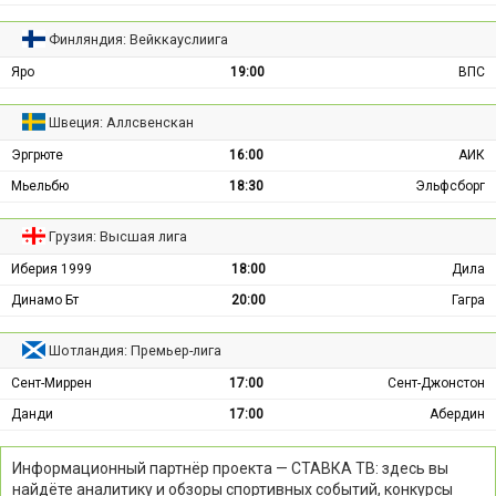
Финляндия: Вейккауслиига
Яро
19:00
ВПС
Швеция: Аллсвенскан
Эргрюте
16:00
АИК
Мьельбю
18:30
Эльфсборг
Грузия: Высшая лига
Иберия 1999
18:00
Дила
Динамо Бт
20:00
Гагра
Шотландия: Премьер-лига
Сент-Миррен
17:00
Сент-Джонстон
Данди
17:00
Абердин
Информационный партнёр проекта — СТАВКА ТВ: здесь вы
найдёте аналитику и обзоры спортивных событий, конкурсы