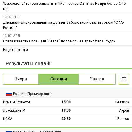
"Барселона" готова заплатить "Манчестер Сити" за Родри более € 45
млн
10:26
РПЛ
Дисквалифицированный за допинг Заболотный стал игроком "СКА-
Ростов"
10:10
АПЛ
Стала известна позиция "Реала" после срыва трансфера Родри
Ещё новости
Результаты онлайн
Вчера
Сегодня
Завтра
Россия: Премьер-лига
Крылья Советов
15:30
Балтика
Локомотив М
18:00
Акрон
ЦСКА
20:30
Ростов