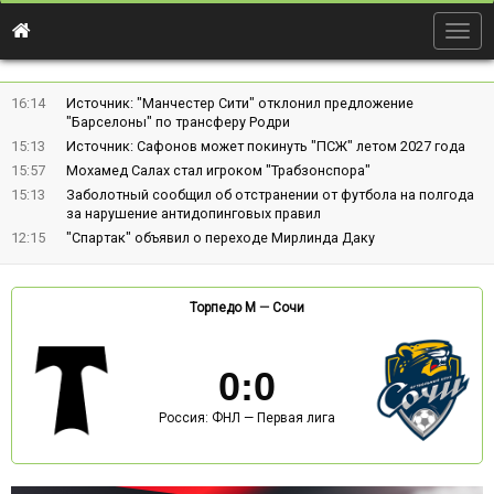
Togg
navig
16:14
Источник: "Манчестер Сити" отклонил предложение
"Барселоны" по трансферу Родри
15:13
Источник: Сафонов может покинуть "ПСЖ" летом 2027 года
15:57
Мохамед Салах стал игроком "Трабзонспора"
15:13
Заболотный сообщил об отстранении от футбола на полгода
за нарушение антидопинговых правил
12:15
"Спартак" объявил о переходе Мирлинда Даку
Торпедо М
—
Сочи
0
:
0
Россия: ФНЛ — Первая лига