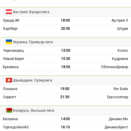
Австрия: Бундеслига
Грацер АК
18:00
Аустрия Л
Хартберг
20:30
Штурм
Украина: Премьер-лига
Черноморец
13:00
Колос
Левый Берег
15:30
Кудровка
Буковина
18:00
Оболонь-Бровар
Швейцария: Суперлига
Лозанна
19:00
Янг Бойз
Серветт
21:30
Грассхоппер
Беларусь: Высшая лига
Белшина
14:00
Динамо Мн
Торпедо-БелАЗ
16:10
Динамо-Брест