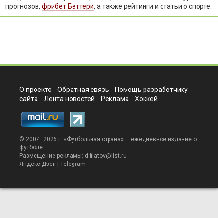
прогнозов,
фрибет Беттери
, а также рейтинги и статьи о спорте.
О проекте
Обратная связь
Помощь разработчику
сайта
Лента новостей
Реклама
Хоккей
© 2007–2026 г. «
Футбольная страна
» — ежедневное издание о
футболе
Размещение рекламы:
d.filatov@list.ru
Яндекс.Дзен
|
Telegram