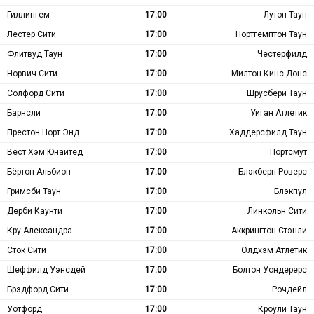
Гиллингем
17:00
Лутон Таун
Лестер Сити
17:00
Нортгемптон Таун
Флитвуд Таун
17:00
Честерфилд
Норвич Сити
17:00
Милтон-Кинс Донс
Солфорд Сити
17:00
Шрусбери Таун
Барнсли
17:00
Уиган Атлетик
Престон Норт Энд
17:00
Хаддерсфилд Таун
Вест Хэм Юнайтед
17:00
Портсмут
Бёртон Альбион
17:00
Блэкберн Роверс
Гримсби Таун
17:00
Блэкпул
Дерби Каунти
17:00
Линкольн Сити
Кру Александра
17:00
Аккрингтон Стэнли
Сток Сити
17:00
Олдхэм Атлетик
Шеффилд Уэнсдей
17:00
Болтон Уондерерс
Брэдфорд Сити
17:00
Рочдейл
Уотфорд
17:00
Кроули Таун