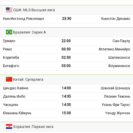
США: MLS Высшая лига
Нью-Инглэнд Революшн
23:30
Хьюстон Динамо
Бразилия: Серия А
Гремио
22:00
Сан-Паулу
Ремо
00:30
Атлетико Минейро
Коритиба
02:30
Шапекоэнсе
Ботафого
03:00
Флуминенсе
Китай: Суперлига
Циндао Хайню
14:00
Шанхай Шэньхуа
Далянь Инбо
14:35
Ляонин Тежэнь
Чжэцзян
14:35
Ухань Фри Таунс
Юньнань Юйкунь
15:00
Чэнду Жунчэн
Хорватия: Первая лига