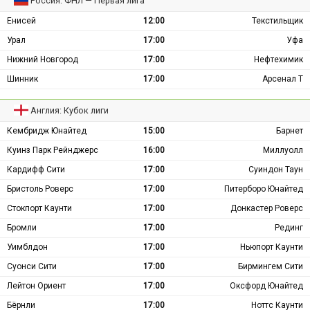
Россия: ФНЛ — Первая лига
Енисей
12:00
Текстильщик
Урал
17:00
Уфа
Нижний Новгород
17:00
Нефтехимик
Шинник
17:00
Арсенал Т
Англия: Кубок лиги
Кембридж Юнайтед
15:00
Барнет
Куинз Парк Рейнджерс
16:00
Миллуолл
Кардифф Сити
17:00
Суиндон Таун
Бристоль Роверс
17:00
Питерборо Юнайтед
Стокпорт Каунти
17:00
Донкастер Роверс
Бромли
17:00
Рединг
Уимблдон
17:00
Ньюпорт Каунти
Суонси Сити
17:00
Бирмингем Сити
Лейтон Ориент
17:00
Оксфорд Юнайтед
Бёрнли
17:00
Ноттс Каунти