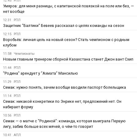
12:45
РПЛ
Умяров: для меня разницы, с капитанской повязкой на поле или без, —
нет вообще
12:31
РПЛ
Защитник "Балтики" Бевеев рассказал о целях команды на сезон
12:15
РПЛ
Воробьёв: личная цель на новый сезон? Стать чемпионом с родным
клубом
11:58
Чемпионаты
Новым главным тренером сборной Казахстана станет Джон вант Схип
11:44
РПЛ
"Родина" арендует у "Ахмата" Мансилью
11:29
РПЛ
Семак: нужно понять, зачем вообще вводили паспорт болельщика
11:14
РПЛ
Семак: никакой конкретики по Энрике нет, предложений нет. Он
набирает форму
10:56
РПЛ
Семак — о матче с "Родиной": команда, которая выиграла Первую
лигу, забив больше всех мячей, о чём-то говорит
10:41
АПЛ