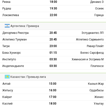
Риека
18:00
Динамо З
Рудеш
19:30
Осиек
Локомотива
22:00
Горица
Аргентина: Примера
Депортиво Риестра
20:45
Эстудиантес ЛП
Атлетико Тукуман
20:45
Атлетико Сармьенто
Тигре
23:00
Ривер Плейт
Бока Хуниорс
01:15
Велес Сарсфилд
Институто
03:30
Химнасия и Эсгрима М
Индепендьенте
03:30
Платенсе
Казахстан: Премьер-лига
Алтай
15:00
Кызыл-Жар
Жетысу
16:00
Ордабасы
Кайрат
17:00
Женис
Каспий
18:00
Улытау