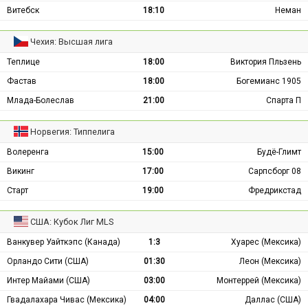
Витебск
18:10
Неман
Чехия: Высшая лига
Теплице
18:00
Виктория Пльзень
Фастав
18:00
Богемианс 1905
Млада-Болеслав
21:00
Спарта П
Норвегия: Типпелига
Волеренга
15:00
Будё-Глимт
Викинг
17:00
Сарпсборг 08
Старт
19:00
Фредрикстад
США: Кубок Лиг MLS
Ванкувер Уайткэпс (Канада)
1:3
Хуарес (Мексика)
Орландо Сити (США)
01:30
Леон (Мексика)
Интер Майами (США)
03:00
Монтеррей (Мексика)
Гвадалахара Чивас (Мексика)
04:00
Даллас (США)