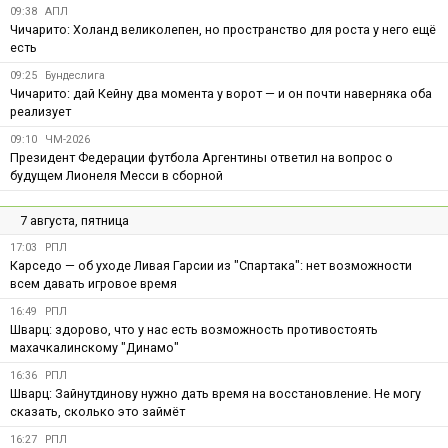
09:38
АПЛ
Чичарито: Холанд великолепен, но пространство для роста у него ещё
есть
09:25
Бундеслига
Чичарито: дай Кейну два момента у ворот — и он почти наверняка оба
реализует
09:10
ЧМ-2026
Президент Федерации футбола Аргентины ответил на вопрос о
будущем Лионеля Месси в сборной
7 августа, пятница
17:03
РПЛ
Карседо — об уходе Ливая Гарсии из "Спартака": нет возможности
всем давать игровое время
16:49
РПЛ
Шварц: здорово, что у нас есть возможность противостоять
махачкалинскому "Динамо"
16:36
РПЛ
Шварц: Зайнутдинову нужно дать время на восстановление. Не могу
сказать, сколько это займёт
16:27
РПЛ