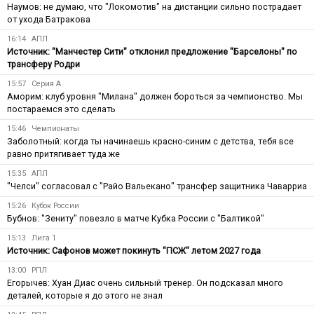
Наумов: не думаю, что "Локомотив" на дистанции сильно пострадает
от ухода Батракова
16:14
АПЛ
Источник: "Манчестер Сити" отклонил предложение "Барселоны" по
трансферу Родри
15:57
Серия А
Аморим: клуб уровня "Милана" должен бороться за чемпионство. Мы
постараемся это сделать
15:46
Чемпионаты
Заболотный: когда ты начинаешь красно-синим с детства, тебя все
равно притягивает туда же
15:35
АПЛ
"Челси" согласовал с "Райо Вальекано" трансфер защитника Чаварриа
15:26
Кубок России
Бубнов: "Зениту" повезло в матче Кубка России с "Балтикой"
15:13
Лига 1
Источник: Сафонов может покинуть "ПСЖ" летом 2027 года
13:00
РПЛ
Егорычев: Хуан Диас очень сильный тренер. Он подсказал много
деталей, которые я до этого не знал