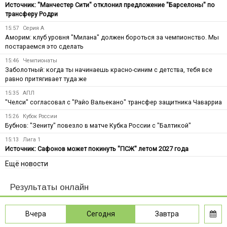
Источник: "Манчестер Сити" отклонил предложение "Барселоны" по
трансферу Родри
15:57
Серия А
Аморим: клуб уровня "Милана" должен бороться за чемпионство. Мы
постараемся это сделать
15:46
Чемпионаты
Заболотный: когда ты начинаешь красно-синим с детства, тебя все
равно притягивает туда же
15:35
АПЛ
"Челси" согласовал с "Райо Вальекано" трансфер защитника Чаварриа
15:26
Кубок России
Бубнов: "Зениту" повезло в матче Кубка России с "Балтикой"
15:13
Лига 1
Источник: Сафонов может покинуть "ПСЖ" летом 2027 года
Ещё новости
Результаты онлайн
Вчера
Сегодня
Завтра