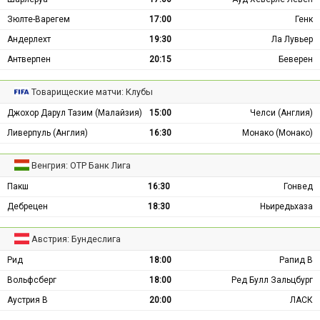
Зюлте-Варегем
17:00
Генк
Андерлехт
19:30
Ла Лувьер
Антверпен
20:15
Беверен
Товарищеские матчи: Клубы
Джохор Дарул Тазим (Малайзия)
15:00
Челси (Англия)
Ливерпуль (Англия)
16:30
Монако (Монако)
Венгрия: ОТР Банк Лига
Пакш
16:30
Гонвед
Дебрецен
18:30
Ньиредьхаза
Австрия: Бундеслига
Рид
18:00
Рапид В
Вольфсберг
18:00
Ред Булл Зальцбург
Аустрия В
20:00
ЛАСК