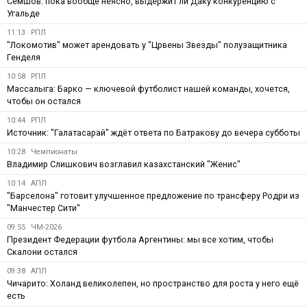
Семшов: пока вообще неясно, выдержит ли Даку конкуренцию с
Угальде
11:13
РПЛ
"Локомотив" может арендовать у "Црвены Звезды" полузащитника
Генделя
10:58
РПЛ
Массалыга: Барко — ключевой футболист нашей команды, хочется,
чтобы он остался
10:44
РПЛ
Источник: "Галатасарай" ждёт ответа по Батракову до вечера субботы
10:28
Чемпионаты
Владимир Слишкович возглавил казахстанский "Женис"
10:14
АПЛ
"Барселона" готовит улучшенное предложение по трансферу Родри из
"Манчестер Сити"
09:55
ЧМ-2026
Президент Федерации футбола Аргентины: мы все хотим, чтобы
Скалони остался
09:38
АПЛ
Чичарито: Холанд великолепен, но пространство для роста у него ещё
есть