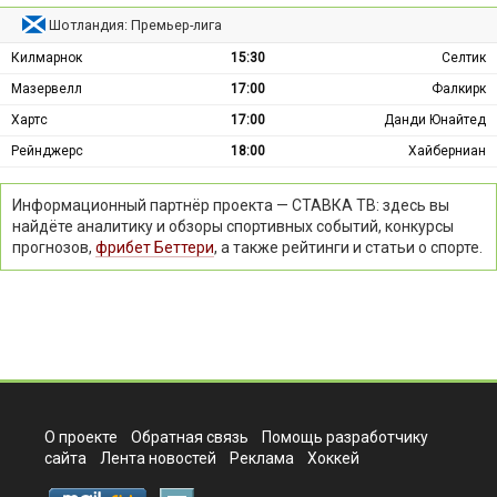
Шотландия: Премьер-лига
Килмарнок
15:30
Селтик
Мазервелл
17:00
Фалкирк
Хартс
17:00
Данди Юнайтед
Рейнджерс
18:00
Хайберниан
Информационный партнёр проекта — СТАВКА ТВ: здесь вы
найдёте аналитику и обзоры спортивных событий, конкурсы
прогнозов,
фрибет Беттери
, а также рейтинги и статьи о спорте.
О проекте
Обратная связь
Помощь разработчику
сайта
Лента новостей
Реклама
Хоккей