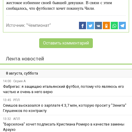
жестокое избиение своей бывшей девушки. В связи с этим
сообщалось, что футболист хочет покинуть Чили.
Источник:
"Чемпионат"
Оставить комментарий
Лента новостей
8 августа, суббота
14:00
Серия А
Фабрегас: я защищаю итальянский футбол, потому что являюсь его
частью и очень в него верю
13:45
РПЛ
Семшов высказался о зарплате € 3,7 млн, которую просит у "Зенита"
Глушенков по контракту
13:32
АПЛ
"Барселона" хочет подписать Кристиана Ромеро в качестве замены
Араухо