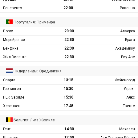
Беневенто
22:00
Равенна
Португалия: Примейра
Порту
20:00
Алверка
Морейренсе
22:30
Брага
Бенфика
22:30
Академику
Жил Висенте
22:30
Риу Аве
Нидерланды: Эредивизия
Спарта
13:15
Фейеноорд
Гронинген
15:30
Утрехт
ПЕК Зволле
15:30
Аякс
Херенвен
17:45
Твенте
Бельгия: Лига Жюпиле
Гент
14:30
Мехелен
Шарлеруа
17:00
Ауд-Хеверле Лёвен