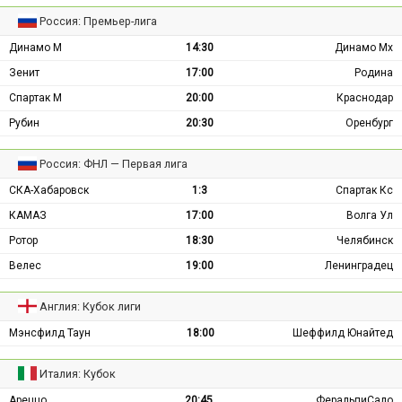
Россия: Премьер-лига
Динамо М
14:30
Динамо Мх
Зенит
17:00
Родина
Спартак М
20:00
Краснодар
Рубин
20:30
Оренбург
Россия: ФНЛ — Первая лига
СКА-Хабаровск
1:3
Спартак Кс
КАМАЗ
17:00
Волга Ул
Ротор
18:30
Челябинск
Велес
19:00
Ленинградец
Англия: Кубок лиги
Мэнсфилд Таун
18:00
Шеффилд Юнайтед
Италия: Кубок
Ареццо
20:45
ФеральпиСало