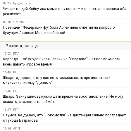
09:25
Бундеслига
Чичарито: дай Кейну два момента у ворот — и он почти наверняка оба
реализует
09:10
ЧМ-2026
Президент Федерации футбола Аргентины ответил на вопрос о
будущем Лионеля Месси в сборной
7 августа, пятница
17:03
РПЛ
Карседо — об уходе Ливая Гарсии из "Спартака": нет возможности
всем давать игровое время
16:49
РПЛ
Шварц: здорово, что у нас есть возможность противостоять
махачкалинскому "Динамо"
16:36
РПЛ
Шварц: Зайнутдинову нужно дать время на восстановление. Не могу
сказать, сколько это займёт
16:27
РПЛ
Наумов: не думаю, что "Локомотив" на дистанции сильно пострадает
от ухода Батракова
16:14
АПЛ