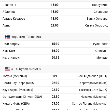
Славия П
16:00
Пардубице
Яблонец
18:00
Словацко
Градец-Кралове
18:00
Баник Острава
Артис
21:00
Сигма Оломоуц
Норвегия: Типпелига
Лиллестрем
15:30
Русенборг
Хам-Кам
18:00
Олесунн
Кристиансунн
20:15
Мольде
США: Кубок Лиг MLS
Толука (Мексика)
0:1
Лос-Анджелес (США)
Сиэтл Саундерс (США)
22:30
Керетаро (Мексика)
Крус Асуль (Мексика)
02:30
Нью-Йорк Сити (США)
Филадельфия Юнион (США)
02:30
Некакса (Мексика)
Чикаго Файр (США)
03:00
Сантос Лагуна (Мексика)