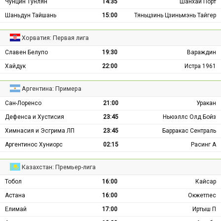
Чунцин Тунлян
14:35
Шанхай Порт
Шаньдун Тайшань
15:00
Тяньцзинь Цзиньмэнь Тайгер
Хорватия: Первая лига
Славен Белупо
19:30
Вараждин
Хайдук
22:00
Истра 1961
Аргентина: Примера
Сан-Лоренсо
21:00
Уракан
Дефенса и Хустисия
23:45
Ньюэллс Олд Бойз
Химнасия и Эсгрима ЛП
23:45
Барракас Сентраль
Аргентинос Хуниорс
02:15
Расинг А
Казахстан: Премьер-лига
Тобол
16:00
Кайсар
Астана
16:00
Окжетпес
Елимай
17:00
Иртыш П