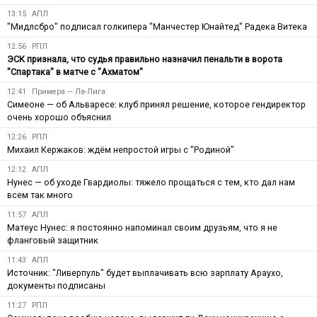
13:15
АПЛ
"Мидлсбро" подписал голкипера "Манчестер Юнайтед" Радека Витека
12:56
РПЛ
ЭСК признала, что судья правильно назначил пенальти в ворота
"Спартака" в матче с "Ахматом"
12:41
Примера — Ла-Лига
Симеоне — об Альваресе: клуб принял решение, которое гендиректор
очень хорошо объяснил
12:26
РПЛ
Михаил Кержаков: ждём непростой игры с "Родиной"
12:12
АПЛ
Нунес — об уходе Гвардиолы: тяжело прощаться с тем, кто дал нам
всем так много
11:57
АПЛ
Матеус Нунес: я постоянно напоминал своим друзьям, что я не
фланговый защитник
11:43
АПЛ
Источник: "Ливерпуль" будет выплачивать всю зарплату Араухо,
документы подписаны
11:27
РПЛ