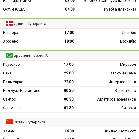
Нэшвилл (США)
03:00
Атлетико Сан Луис (Мексика)
Остин (США)
04:00
Пуэбла (Мексика)
Дания: Суперлига
Раннерс
17:00
Люнгбю
Хорсенс
19:00
Брондбю
Бразилия: Серия А
Крузейро
17:00
Мирасол
Баия
22:00
Васко да Гама
Палмейрас
22:00
Интернасьонал
Ред Булл Брагантино
00:30
Коринтианс
Сантос
00:30
Атлетико Паранаэнсе
Фламенго
01:30
Витория
Китай: Суперлига
Хэнань
14:00
Циндао Вест Кост