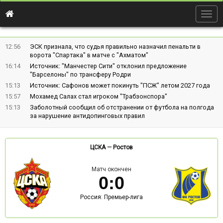
Togg
navig
12:56
ЭСК признала, что судья правильно назначил пенальти в
ворота "Спартака" в матче с "Ахматом"
16:14
Источник: "Манчестер Сити" отклонил предложение
"Барселоны" по трансферу Родри
15:13
Источник: Сафонов может покинуть "ПСЖ" летом 2027 года
15:57
Мохамед Салах стал игроком "Трабзонспора"
15:13
Заболотный сообщил об отстранении от футбола на полгода
за нарушение антидопинговых правил
ЦСКА
—
Ростов
Матч окончен
0
:
0
Россия: Премьер-лига