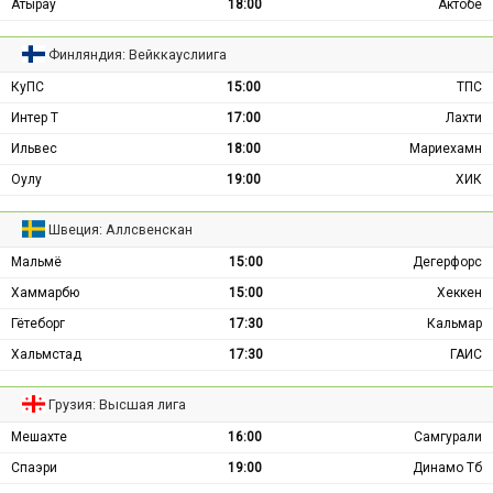
Атырау
18:00
Актобе
Финляндия: Вейккауслиига
КуПС
15:00
ТПС
Интер Т
17:00
Лахти
Ильвес
18:00
Мариехамн
Оулу
19:00
ХИК
Швеция: Аллсвенскан
Мальмё
15:00
Дегерфорс
Хаммарбю
15:00
Хеккен
Гётеборг
17:30
Кальмар
Хальмстад
17:30
ГАИС
Грузия: Высшая лига
Мешахте
16:00
Самгурали
Спаэри
19:00
Динамо Тб