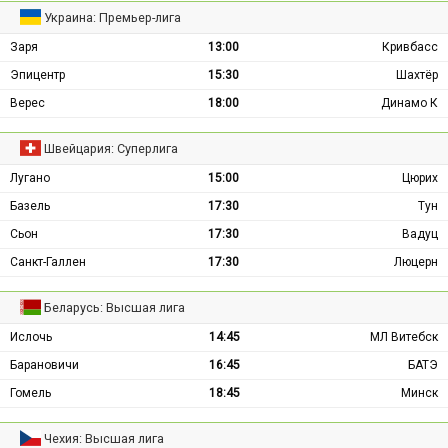
Украина: Премьер-лига
Заря
13:00
Кривбасс
Эпицентр
15:30
Шахтёр
Верес
18:00
Динамо К
Швейцария: Суперлига
Лугано
15:00
Цюрих
Базель
17:30
Тун
Сьон
17:30
Вадуц
Санкт-Галлен
17:30
Люцерн
Беларусь: Высшая лига
Ислочь
14:45
МЛ Витебск
Барановичи
16:45
БАТЭ
Гомель
18:45
Минск
Чехия: Высшая лига