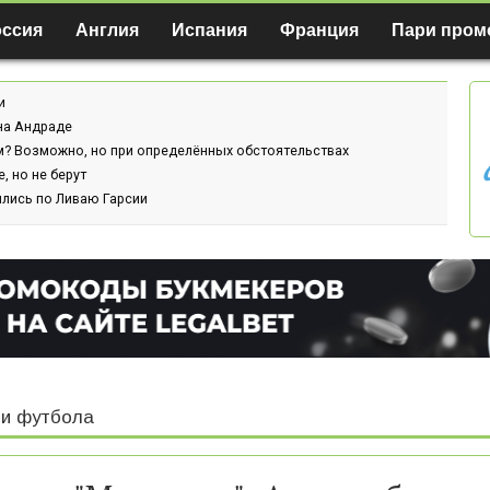
оссия
Англия
Испания
Франция
Пари пром
и
ина Андраде
м? Возможно, но при определённых обстоятельствах
, но не берут
ились по Ливаю Гарсии
и футбола