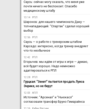
Саусь: сейчас могу сказать, что меня уже
почти ничего не беспокоит. Спасибо
медицинскому штабу
13:14
РПЛ
Шаронов: для нашего чемпионата Даку —
топ-нападающий. "Спартак" сделал хороший
выбор
12:56
РПЛ
Саусь — о работе с тренерским штабом
Карседо: интересно, когда тренер внедряет
что-то необычное
12:42
РПЛ
Егорычев: мы идём от игры к игре — думаю,
всё будет хорошо. Надо немножко
адаптироваться к РПЛ
12:28
РПЛ
Гурцкая: "Зенит" пытается продать Луиса
Энрике, но не берут
12:03
АПЛ
Источник: "Арсенал" и "Ньюкасл"
согласовали трансфер Бруно Гимарайнса
11:16
Кубок России