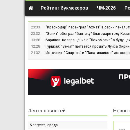
Рейтинг букмекеров
ЧМ-2026
Р
23:33
"Краснодар" переиграл "Ахмат" в серии пенальт
23:32
"Зенит" обыграл "Балтику" благодаря голу Кев
13:58
Баринов: возвращение в "Локомотив" в будуще
12:28
Гурцкая: "Зенит" пытается продать Луиса Энрике
21:32
Источник: "Спартак" и "Панатинаикос" договор
Лента новостей
Новост
5 августа, среда