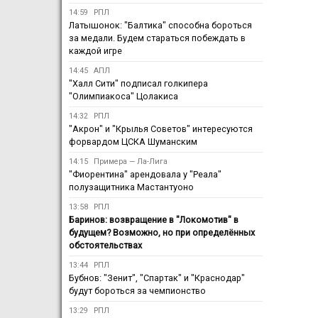
14:59
РПЛ
Латышонок: "Балтика" способна бороться
за медали. Будем стараться побеждать в
каждой игре
14:45
АПЛ
"Халл Сити" подписал голкипера
"Олимпиакоса" Цолакиса
14:32
РПЛ
"Акрон" и "Крылья Советов" интересуются
форвардом ЦСКА Шуманским
14:15
Примера — Ла-Лига
"Фиорентина" арендовала у "Реала"
полузащитника Мастантуоно
13:58
РПЛ
Баринов: возвращение в "Локомотив" в
будущем? Возможно, но при определённых
обстоятельствах
13:44
РПЛ
Бубнов: "Зенит", "Спартак" и "Краснодар"
будут бороться за чемпионство
13:29
РПЛ