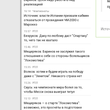
м
реализацией
п
16:14
Чемпионаты
Источник: власти Испании призвали кабмин
отказаться от проведения ЧМ-2030 с
Марокко
Исто
15:57
РПЛ
Безруков: Даку по-любому даст "Спартаку"
то, чего так не хватало
15:46
РПЛ
Мещеряков: Баринов не заслужил такого
отношения к себе со стороны болельщиков
"Локомотива"
15:35
РПЛ
Волков: хотим и будем играть на победу
даже с "Зенитом". Никакого страха нет
15:26
РПЛ
Саусь: на чемпионате мира болел за то,
чтобы Месси снова выиграл титул
15:13
РПЛ
Мещеряков — о старте "Локомотива":
возможно, это просчёты в подготовке