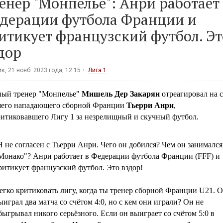
енер "Монпелье": Анри работает 
дерации футбола Франции и
итикует французский футбол. Эт
дор
к, 21 нояб. 2023 года, 12:15
Лига 1
ный тренер "Монпелье"
Мишель Дер Закарян
отреагировал на 
его нападающего сборной Франции
Тьерри Анри
,
ритиковавшего Лигу 1 за незрелищный и скучный футбол.
Я не согласен с Тьерри Анри. Чего он добился? Чем он занимался
Монако"? Анри работает в Федерации футбола Франции (FFF) и
ритикует французский футбол. Это вздор!
егко критиковать лигу, когда ты тренер сборной Франции U21. 
ыиграл два матча со счётом 4:0, но с кем они играли? Он не
быгрывал никого серьёзного. Если он выиграет со счётом 5:0 в