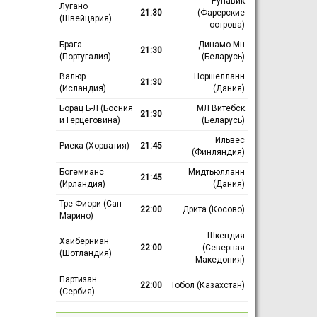
Рунавик
Лугано
21:30
(Фарерские
(Швейцария)
острова)
Брага
Динамо Мн
21:30
(Португалия)
(Беларусь)
Валюр
Норшелланн
21:30
(Исландия)
(Дания)
Борац Б-Л (Босния
МЛ Витебск
21:30
и Герцеговина)
(Беларусь)
Ильвес
Риека (Хорватия)
21:45
(Финляндия)
Богемианс
Мидтьюлланн
21:45
(Ирландия)
(Дания)
Тре Фиори (Сан-
22:00
Дрита (Косово)
Марино)
Шкендия
Хайберниан
22:00
(Северная
(Шотландия)
Македония)
Партизан
22:00
Тобол (Казахстан)
(Сербия)