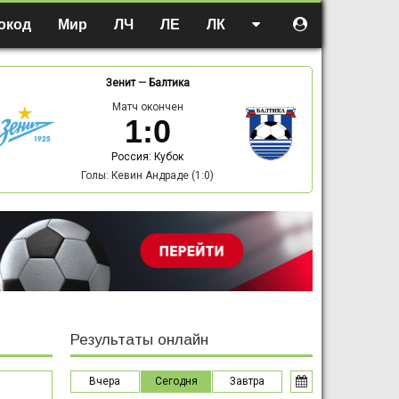
окод
Мир
ЛЧ
ЛЕ
ЛК
Зенит
—
Балтика
Матч окончен
1
:
0
Россия: Кубок
Голы: Кевин Андраде (1:0)
Результаты онлайн
Вчера
Сегодня
Завтра