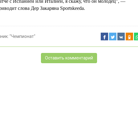
атче с Испанией или Италией, я скажу, что он молодец", —
риводит слова Дер Закаряна Sportskeeda.
чник:
"Чемпионат"
Оставить комментарий