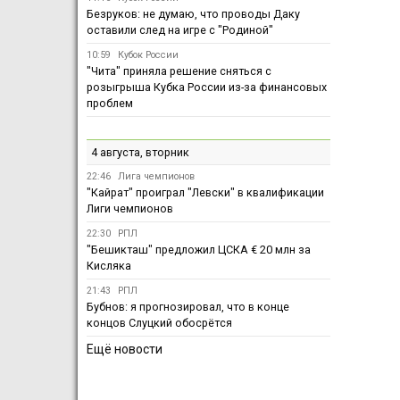
Безруков: не думаю, что проводы Даку
оставили след на игре с "Родиной"
10:59
Кубок России
"Чита" приняла решение сняться с
розыгрыша Кубка России из-за финансовых
проблем
4 августа, вторник
22:46
Лига чемпионов
"Кайрат" проиграл "Левски" в квалификации
Лиги чемпионов
22:30
РПЛ
"Бешикташ" предложил ЦСКА € 20 млн за
Кисляка
21:43
РПЛ
Бубнов: я прогнозировал, что в конце
концов Слуцкий обосрётся
Ещё новости