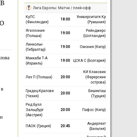
в
Лига Европы: Матчи / плей-офф
КуПС
Университатя Кр
о
18:00
(Финляндия)
(Румыния)
Ягеллония
Рейнджерс
19:00
(Польша)
(Шотландия)
Линкольн
19:00
Омония (Кипр)
(Гибралтар)
слова
Маккаби Т-А
19:00
ЦСКА С (Болгария)
(Израиль)
КИ Клаксвик
Лех П (Польша)
20:00
(Фарерские
острова)
 в
Градец-Кралове
Бешикташ
20:00
(Чехия)
(Турция)
Ред Булл
Зальцбург
20:00
Пафос (Кипр)
(Австрия)
Он
Андерлехт
ПАОК (Греция)
20:45
(Бельгия)