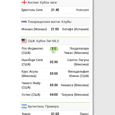
Англия: Кубок лиги
Бристоль Сити
21:45
Уолсолл
Товарищеские матчи: Клубы
Монако (Монако)
21:00
Хетафе (Испания)
США: Кубок Лиг MLS
Лос-Анджелес
Гвадалахара
1:1
(США)
Чивас (Мексика)
73 ′
Нью-Йорк Сити
Сантос Лагуна
02:30
(США)
(Мексика)
Крус Асуль
Филадельфия
03:00
(Мексика)
Юнион (США)
Чикаго Файр
03:30
Некакса (Мексика)
(США)
Остин (США)
04:00
Тихуана (Мексика)
Аргентина: Примера
Унион
01:00
Ланус