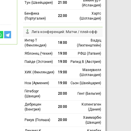
Викингур Р
Тун (Швейцария)
21:00
(Исландия)
Бенфика
Хартс
22:00
(Португалия)
(Шотландия)
Лига конференций: Матчи / плей-офф
Интер Т
Вадуц
18:00
(Финляндия)
(Лихтенштейн)
Яблонец (Чехия)
19:00
РФШ (Латвия)
Пайде (Эстония)
19:00
Рапид В (Австрия)
Мазервелл
ХИК (Финляндия)
19:00
(Шотландия)
Ноа (Армения)
19:00
Сьон (Швейцария)
Гётеборг
20:00
Гент (Бельгия)
(Швеция)
Дебрецен
Копенгаген
20:00
(Венгрия)
(Дания)
Хаммарбю
Ракув (Польша)
20:00
(Швеция)
Динамо К
Карабах