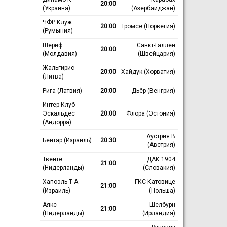
20:00
(Украина)
(Азербайджан)
ЧФР Клуж
20:00
Тромсё (Норвегия)
(Румыния)
Шериф
Санкт-Галлен
20:00
(Молдавия)
(Швейцария)
Жальгирис
20:00
Хайдук (Хорватия)
(Литва)
Рига (Латвия)
20:00
Дьёр (Венгрия)
Интер Клуб
Эскальдес
20:00
Флора (Эстония)
(Андорра)
Аустрия В
Бейтар (Израиль)
20:30
(Австрия)
Твенте
ДАК 1904
21:00
(Нидерланды)
(Словакия)
Хапоэль Т-А
ГКС Катовице
21:00
(Израиль)
(Польша)
Аякс
Шелбурн
21:00
(Нидерланды)
(Ирландия)