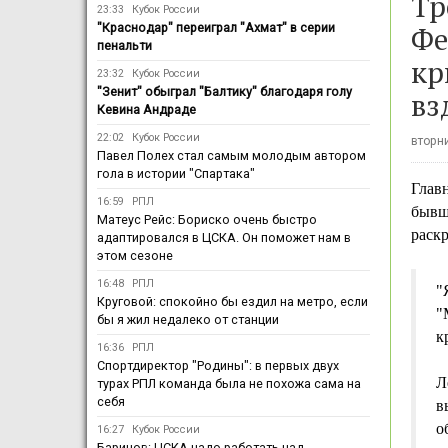
Тр
23:33
Кубок России
Фе
"Краснодар" переиграл "Ахмат" в серии
пенальти
кр
23:32
Кубок России
"Зенит" обыграл "Балтику" благодаря голу
вз
Кевина Андраде
22:02
Кубок России
вторни
Павел Полех стал самым молодым автором
гола в истории "Спартака"
Глав
16:59
РПЛ
бывш
Матеус Рейс: Бориско очень быстро
раск
адаптировался в ЦСКА. Он поможет нам в
этом сезоне
16:48
РПЛ
"
Круговой: спокойно бы ездил на метро, если
"
бы я жил недалеко от станции
к
16:36
РПЛ
Спортдиректор "Родины": в первых двух
Л
турах РПЛ команда была не похожа сама на
себя
в
о
16:27
Кубок России
Баринов: ЦСКА надо работать над