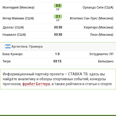
0:0
Монтеррей (Мексика)
Орландо Сити (США)
38 ′
2:1
Интер Майами (США)
Атлетико Сан Луис (Мексика)
38 ′
Даллас (США)
03:30
Керетаро (Мексика)
Нэшвилл (США)
03:30
Леон (Мексика)
Аргентина: Примера
Бока Хуниорс
1:0
Эстудиантес ЛП
Тигре
03:15
Бельграно
Информационный партнёр проекта — СТАВКА ТВ: здесь вы
найдёте аналитику и обзоры спортивных событий, конкурсы
прогнозов,
фрибет Беттери
, а также рейтинги и статьи о спорте.