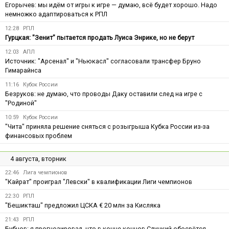
Егорычев: мы идём от игры к игре — думаю, всё будет хорошо. Надо
немножко адаптироваться к РПЛ
12:28
РПЛ
Гурцкая: "Зенит" пытается продать Луиса Энрике, но не берут
12:03
АПЛ
Источник: "Арсенал" и "Ньюкасл" согласовали трансфер Бруно
Гимарайнса
11:16
Кубок России
Безруков: не думаю, что проводы Даку оставили след на игре с
"Родиной"
10:59
Кубок России
"Чита" приняла решение сняться с розыгрыша Кубка России из-за
финансовых проблем
4 августа, вторник
22:46
Лига чемпионов
"Кайрат" проиграл "Левски" в квалификации Лиги чемпионов
22:30
РПЛ
"Бешикташ" предложил ЦСКА € 20 млн за Кисляка
21:43
РПЛ
Бубнов: я прогнозировал, что в конце концов Слуцкий обосрётся