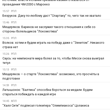
проведения ЧМ-2030 с Марокко
15:57
РПЛ
Безруков: Даку по-любому даст "Спартаку" то, чего так не хватало
15:46
РПЛ
Мещеряков: Баринов не заслужил такого отношения к себе со
стороны болельщиков "Локомотива"
15:35
РПЛ
Волков: хотим и будем играть на победу даже с "Зенитом". Никакого
страха нет
15:26
РПЛ
Саусь: на чемпионате мира болел за то, чтобы Месси снова выиграл
титул
15:13
РПЛ
Мещеряков — о старте "Локомотива": возможно, это просчёты в
подготовке
14:59
РПЛ
Латышонок: "Балтика" способна бороться за медали. Будем
стараться побеждать в каждой игре
14:45
АПЛ
"Халл Сити" подписал голкипера "Олимпиакоса" Цолакиса