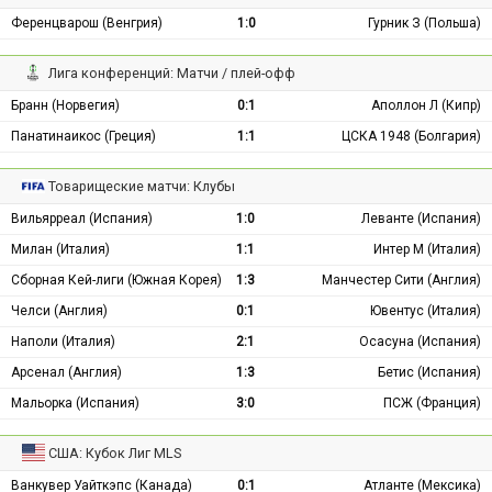
Ференцварош (Венгрия)
1:0
Гурник З (Польша)
Лига конференций: Матчи / плей-офф
Бранн (Норвегия)
0:1
Аполлон Л (Кипр)
Панатинаикос (Греция)
1:1
ЦСКА 1948 (Болгария)
Товарищеские матчи: Клубы
Вильярреал (Испания)
1:0
Леванте (Испания)
Милан (Италия)
1:1
Интер М (Италия)
Сборная Кей-лиги (Южная Корея)
1:3
Манчестер Сити (Англия)
Челси (Англия)
0:1
Ювентус (Италия)
Наполи (Италия)
2:1
Осасуна (Испания)
Арсенал (Англия)
1:3
Бетис (Испания)
Мальорка (Испания)
3:0
ПСЖ (Франция)
США: Кубок Лиг MLS
Ванкувер Уайткэпс (Канада)
0:1
Атланте (Мексика)