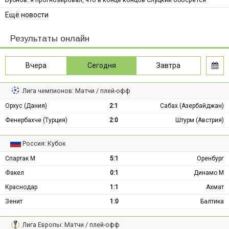
Ещё новости
Результаты онлайн
Вчера
Сегодня
Завтра
Лига чемпионов: Матчи / плей-офф
Орхус (Дания)
2:1
Сабах (Азербайджан)
Фенербахче (Турция)
2:0
Штурм (Австрия)
Россия: Кубок
Спартак М
5:1
Оренбург
Факел
0:1
Динамо М
Краснодар
1:1
Ахмат
Зенит
1:0
Балтика
Лига Европы: Матчи / плей-офф