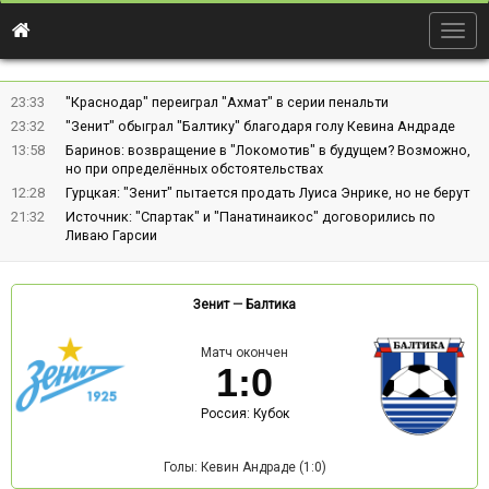
Togg
navig
23:33
"Краснодар" переиграл "Ахмат" в серии пенальти
23:32
"Зенит" обыграл "Балтику" благодаря голу Кевина Андраде
13:58
Баринов: возвращение в "Локомотив" в будущем? Возможно,
но при определённых обстоятельствах
12:28
Гурцкая: "Зенит" пытается продать Луиса Энрике, но не берут
21:32
Источник: "Спартак" и "Панатинаикос" договорились по
Ливаю Гарсии
Зенит
—
Балтика
Матч окончен
1
:
0
Россия: Кубок
Голы: Кевин Андраде (1:0)