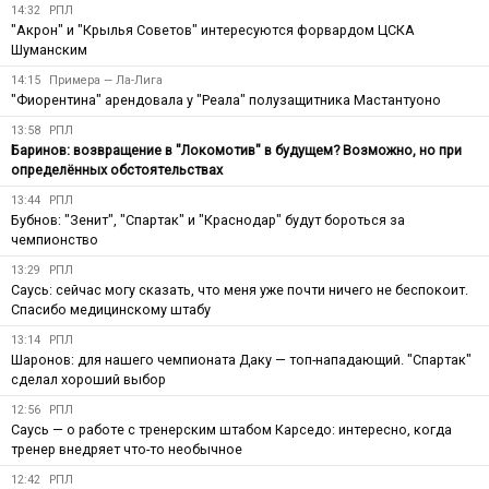
14:32
РПЛ
"Акрон" и "Крылья Советов" интересуются форвардом ЦСКА
Шуманским
14:15
Примера — Ла-Лига
"Фиорентина" арендовала у "Реала" полузащитника Мастантуоно
13:58
РПЛ
Баринов: возвращение в "Локомотив" в будущем? Возможно, но при
определённых обстоятельствах
13:44
РПЛ
Бубнов: "Зенит", "Спартак" и "Краснодар" будут бороться за
чемпионство
13:29
РПЛ
Саусь: сейчас могу сказать, что меня уже почти ничего не беспокоит.
Спасибо медицинскому штабу
13:14
РПЛ
Шаронов: для нашего чемпионата Даку — топ-нападающий. "Спартак"
сделал хороший выбор
12:56
РПЛ
Саусь — о работе с тренерским штабом Карседо: интересно, когда
тренер внедряет что-то необычное
12:42
РПЛ