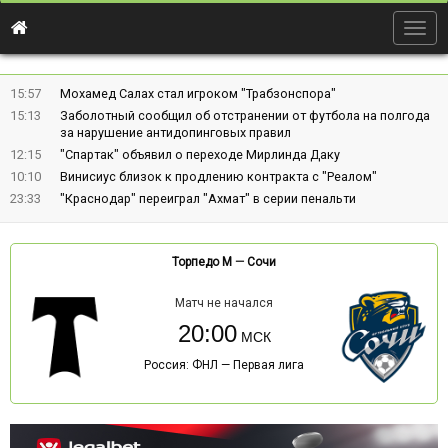
Togg
navig
15:57
Мохамед Салах стал игроком "Трабзонспора"
15:13
Заболотный сообщил об отстранении от футбола на полгода
за нарушение антидопинговых правил
12:15
"Спартак" объявил о переходе Мирлинда Даку
10:10
Винисиус близок к продлению контракта с "Реалом"
23:33
"Краснодар" переиграл "Ахмат" в серии пенальти
Торпедо М
—
Сочи
Матч не начался
20:00
Россия: ФНЛ — Первая лига