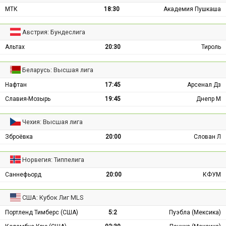
МТК
18:30
Академия Пушкаша
Австрия: Бундеслига
Альтах
20:30
Тироль
Беларусь: Высшая лига
Нафтан
17:45
Арсенал Дз
Славия-Мозырь
19:45
Днепр М
Чехия: Высшая лига
Зброёвка
20:00
Слован Л
Норвегия: Типпелига
Саннефьорд
20:00
КФУМ
США: Кубок Лиг MLS
Портленд Тимберс (США)
5:2
Пуэбла (Мексика)