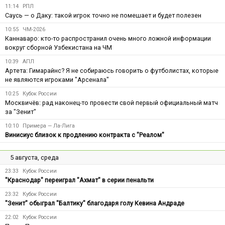
11:14
РПЛ
Саусь — о Даку: такой игрок точно не помешает и будет полезен
10:55
ЧМ-2026
Каннаваро: кто-то распространил очень много ложной информации
вокруг сборной Узбекистана на ЧМ
10:39
АПЛ
Артета: Гимарайнс? Я не собираюсь говорить о футболистах, которые
не являются игроками "Арсенала"
10:25
Кубок России
Москвичёв: рад наконец-то провести свой первый официальный матч
за "Зенит"
10:10
Примера — Ла-Лига
Винисиус близок к продлению контракта с "Реалом"
5 августа, среда
23:33
Кубок России
"Краснодар" переиграл "Ахмат" в серии пенальти
23:32
Кубок России
"Зенит" обыграл "Балтику" благодаря голу Кевина Андраде
22:02
Кубок России