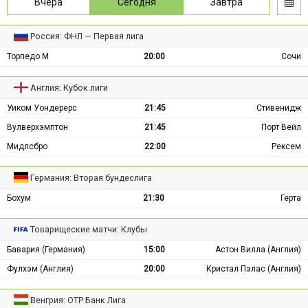
Вчера
Сегодня
Завтра
Россия: ФНЛ — Первая лига
Торпедо М
20:00
Сочи
Англия: Кубок лиги
Уиком Уондерерс
21:45
Стивенидж
Вулверхэмптон
21:45
Порт Вейл
Мидлсбро
22:00
Рексем
Германия: Вторая бундеслига
Бохум
21:30
Герта
Товарищеские матчи: Клубы
Бавария (Германия)
15:00
Астон Вилла (Англия)
Фулхэм (Англия)
20:00
Кристал Пэлас (Англия)
Венгрия: ОТР Банк Лига