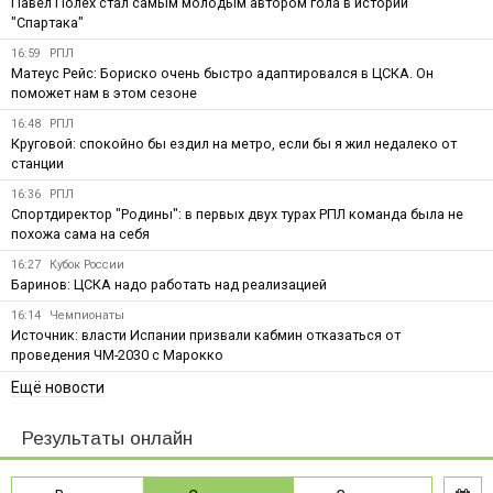
Павел Полех стал самым молодым автором гола в истории
"Спартака"
16:59
РПЛ
Матеус Рейс: Бориско очень быстро адаптировался в ЦСКА. Он
поможет нам в этом сезоне
16:48
РПЛ
Круговой: спокойно бы ездил на метро, если бы я жил недалеко от
станции
16:36
РПЛ
Спортдиректор "Родины": в первых двух турах РПЛ команда была не
похожа сама на себя
16:27
Кубок России
Баринов: ЦСКА надо работать над реализацией
16:14
Чемпионаты
Источник: власти Испании призвали кабмин отказаться от
проведения ЧМ-2030 с Марокко
Ещё новости
Результаты онлайн