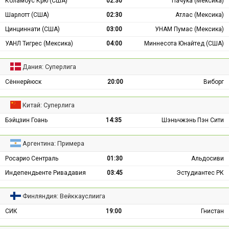
Коламбус Крю (США)
02:30
Пачука (Мексика)
Шарлотт (США)
02:30
Атлас (Мексика)
Цинциннати (США)
03:00
УНАМ Пумас (Мексика)
УАНЛ Тигрес (Мексика)
04:00
Миннесота Юнайтед (США)
Дания: Суперлига
Сённерйюск
20:00
Виборг
Китай: Суперлига
Бэйцзин Гоань
14:35
Шэньчжэнь Пэн Сити
Аргентина: Примера
Росарио Сентраль
01:30
Альдосиви
Индепендьенте Ривадавия
03:45
Эстудиантес РК
Финляндия: Вейккауслиига
СИК
19:00
Гнистан