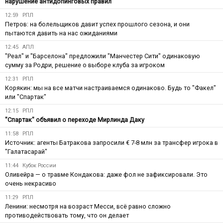
нарушение антидопинговых правил
12:59
РПЛ
Петров: на болельщиков давит успех прошлого сезона, и они
пытаются давить на нас ожиданиями
12:45
АПЛ
"Реал" и "Барселона" предложили "Манчестер Сити" одинаковую
сумму за Родри, решение о выборе клуба за игроком
12:31
РПЛ
Корякин: мы на все матчи настраиваемся одинаково. Будь то "Факел"
или "Спартак"
12:15
РПЛ
"Спартак" объявил о переходе Мирлинда Даку
11:58
РПЛ
Источник: агенты Батракова запросили € 7-8 млн за трансфер игрока в
"Галатасарай"
11:44
Кубок России
Оливейра — о травме Кондакова: даже фол не зафиксировали. Это
очень некрасиво
11:29
РПЛ
Ленини: несмотря на возраст Месси, всё равно сложно
противодействовать тому, что он делает