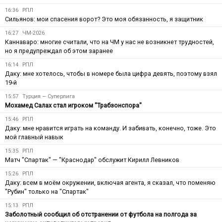
16:36
РПЛ
Сильянов: мои спасения ворот? Это моя обязанность, я защитник
16:27
ЧМ-2026
Каннаваро: многие считали, что на ЧМ у нас не возникнет трудностей,
но я предупреждал об этом заранее
16:14
РПЛ
Даку: мне хотелось, чтобы в номере была цифра девять, поэтому взял
19-й
15:57
Турция — Суперлига
Мохамед Салах стал игроком "Трабзонспора"
15:46
РПЛ
Даку: мне нравится играть на команду. И забивать, конечно, тоже. Это
мой главный навык
15:35
РПЛ
Матч "Спартак" — "Краснодар" обслужит Кирилл Левников
15:26
РПЛ
Даку: всем в моём окружении, включая агента, я сказал, что поменяю
"Рубин" только на "Спартак"
15:13
РПЛ
Заболотный сообщил об отстранении от футбола на полгода за