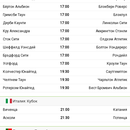
Бёртон Альбион
17:00
Блэкберн Роверс
Гримсби Таун
17:00
Блэкпул
Дерби Каунти
17:00
Линкольн Сити
Кру Александра
17:00
Аккрингтон Стэнли
Сток Сити
17:00
Олдхэм Атлетик
Шеффилд Уэнсдей
17:00
Болтон Уондерерс
Брэдфорд Сити
17:00
Рочдейл
Уотфорд
17:00
Кроули Таун
Колчестер Юнайтед
19:30
Саутгемптон
Челтнем Таун
19:30
Чарльтон Атлетик
Ротерхэм Юнайтед
19:30
Вест Бромвич Альбион
Италия: Кубок
Виченца
21:00
Катания
Асколи
21:30
Потенца