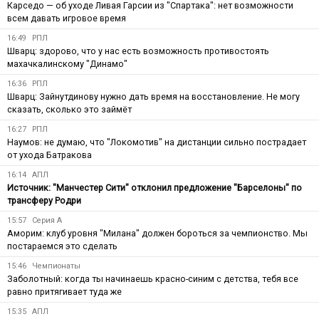
Карседо — об уходе Ливая Гарсии из "Спартака": нет возможности
всем давать игровое время
16:49
РПЛ
Шварц: здорово, что у нас есть возможность противостоять
махачкалинскому "Динамо"
16:36
РПЛ
Шварц: Зайнутдинову нужно дать время на восстановление. Не могу
сказать, сколько это займёт
16:27
РПЛ
Наумов: не думаю, что "Локомотив" на дистанции сильно пострадает
от ухода Батракова
16:14
АПЛ
Источник: "Манчестер Сити" отклонил предложение "Барселоны" по
трансферу Родри
15:57
Серия А
Аморим: клуб уровня "Милана" должен бороться за чемпионство. Мы
постараемся это сделать
15:46
Чемпионаты
Заболотный: когда ты начинаешь красно-синим с детства, тебя все
равно притягивает туда же
15:35
АПЛ