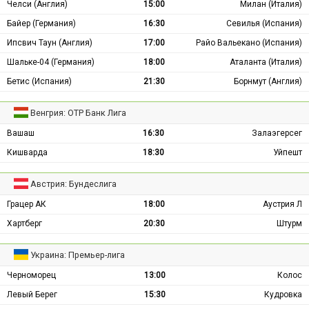
Челси (Англия)
15:00
Милан (Италия)
Байер (Германия)
16:30
Севилья (Испания)
Ипсвич Таун (Англия)
17:00
Райо Вальекано (Испания)
Шальке-04 (Германия)
18:00
Аталанта (Италия)
Бетис (Испания)
21:30
Борнмут (Англия)
Венгрия: ОТР Банк Лига
Вашаш
16:30
Залаэгерсег
Кишварда
18:30
Уйпешт
Австрия: Бундеслига
Грацер АК
18:00
Аустрия Л
Хартберг
20:30
Штурм
Украина: Премьер-лига
Черноморец
13:00
Колос
Левый Берег
15:30
Кудровка