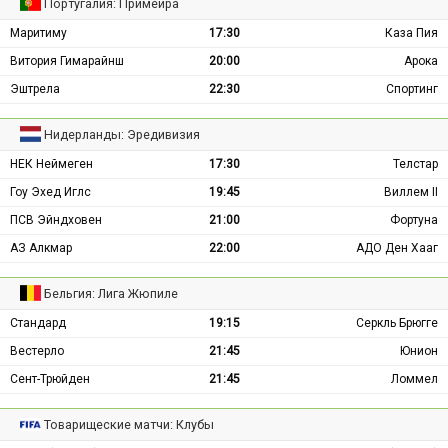
Португалия: Примейра
Маритиму
17:30
Каза Пия
Витория Гимарайнш
20:00
Арока
Эштрела
22:30
Спортинг
Нидерланды: Эредивизия
НЕК Неймеген
17:30
Телстар
Гоу Эхед Иглс
19:45
Виллем II
ПСВ Эйндховен
21:00
Фортуна
АЗ Алкмар
22:00
АДО Ден Хааг
Бельгия: Лига Жюпиле
Стандард
19:15
Серкль Брюгге
Вестерло
21:45
Юнион
Сент-Трюйден
21:45
Ломмел
Товарищеские матчи: Клубы