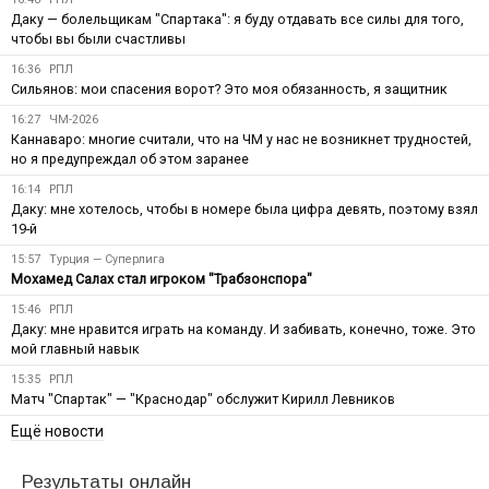
Даку — болельщикам "Спартака": я буду отдавать все силы для того,
чтобы вы были счастливы
16:36
РПЛ
Сильянов: мои спасения ворот? Это моя обязанность, я защитник
16:27
ЧМ-2026
Каннаваро: многие считали, что на ЧМ у нас не возникнет трудностей,
но я предупреждал об этом заранее
16:14
РПЛ
Даку: мне хотелось, чтобы в номере была цифра девять, поэтому взял
19-й
15:57
Турция — Суперлига
Мохамед Салах стал игроком "Трабзонспора"
15:46
РПЛ
Даку: мне нравится играть на команду. И забивать, конечно, тоже. Это
мой главный навык
15:35
РПЛ
Матч "Спартак" — "Краснодар" обслужит Кирилл Левников
Ещё новости
Результаты онлайн