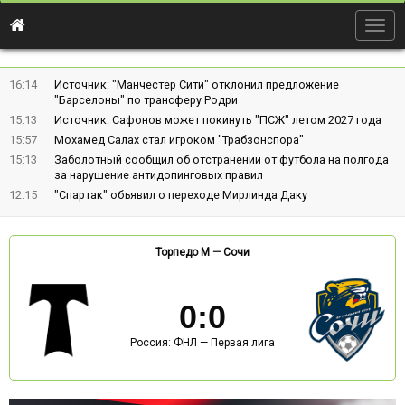
Togg
navig
16:14
Источник: "Манчестер Сити" отклонил предложение
"Барселоны" по трансферу Родри
15:13
Источник: Сафонов может покинуть "ПСЖ" летом 2027 года
15:57
Мохамед Салах стал игроком "Трабзонспора"
15:13
Заболотный сообщил об отстранении от футбола на полгода
за нарушение антидопинговых правил
12:15
"Спартак" объявил о переходе Мирлинда Даку
Торпедо М
—
Сочи
0
:
0
Россия: ФНЛ — Первая лига