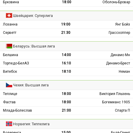
Буковина
18:00
Оболонь-Бровар
Швейцария: Суперлига
Лозанна
19:00
Янг Бойз
Серветт
21:30
Грассхоппер
Беларусь: Высшая лига
Белшина
14:00
Динамо Мн
Торпедо-БелАЗ
16:10
Динамо-Брест
Витебск
18:10
Неман
Чехия: Высшая лига
Теплице
18:00
Виктория Пльзень
Фастав
18:00
Богемианс 1905
Млада-Болеслав
21:00
Спарта П
Норвегия: Типпелига
Волеренга
15:00
Будё-Глимт