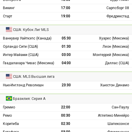
Викинг
17:00
Сарпсборг 08
Старт
19:00
Фредрикстад
США: Кубок Лиг MLS
Ванкувер Уайткэпс (Канада)
05:30
Хуарес (Мексика)
Орландо Сити (США)
01:30
Леон (Мексика)
Интер Майами (США)
03:00
Монтеррей (Мексика)
Гвадалахара Чивас (Мексика)
04:00
Даллас (США)
США: MLS Высшая лига
Нью-Инглэнд Революшн
23:30
Хьюстон Динамо
Бразилия: Серия А
Гремио
22:00
Сан-Паулу
Ремо
00:30
Атлетико Минейро
Коритиба
02:30
Шапекоэнсе
Ботафого
03:00
Флуминенсе