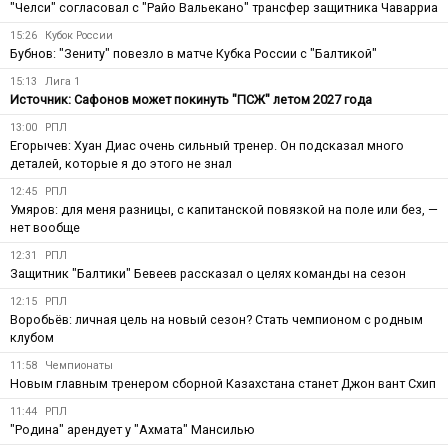
"Челси" согласовал с "Райо Вальекано" трансфер защитника Чаварриа
15:26
Кубок России
Бубнов: "Зениту" повезло в матче Кубка России с "Балтикой"
15:13
Лига 1
Источник: Сафонов может покинуть "ПСЖ" летом 2027 года
13:00
РПЛ
Егорычев: Хуан Диас очень сильный тренер. Он подсказал много
деталей, которые я до этого не знал
12:45
РПЛ
Умяров: для меня разницы, с капитанской повязкой на поле или без, —
нет вообще
12:31
РПЛ
Защитник "Балтики" Бевеев рассказал о целях команды на сезон
12:15
РПЛ
Воробьёв: личная цель на новый сезон? Стать чемпионом с родным
клубом
11:58
Чемпионаты
Новым главным тренером сборной Казахстана станет Джон вант Схип
11:44
РПЛ
"Родина" арендует у "Ахмата" Мансилью