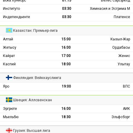
Бока Хуниорс
01:15
Велес Сарсфилд
Институто
03:30
Химнасия и Эсгрима М
Индепендьенте
03:30
Платенсе
Казахстан: Премьер-лига
Алтай
15:00
Кызыл-Жар
Жетысу
16:00
Ордабасы
Кайрат
17:00
Женис
Каспий
18:00
Улытау
Финляндия: Вейккауслиига
Яро
19:00
ВПС
Швеция: Аллсвенскан
Эргрюте
16:00
АИК
Мьельбю
18:30
Эльфсборг
Грузия: Высшая лига