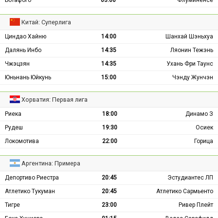
Китай: Суперлига
Циндао Хайню
14:00
Шанхай Шэньхуа
Далянь Инбо
14:35
Ляонин Тежэнь
Чжэцзян
14:35
Ухань Фри Таунс
Юньнань Юйкунь
15:00
Чэнду Жунчэн
Хорватия: Первая лига
Риека
18:00
Динамо З
Рудеш
19:30
Осиек
Локомотива
22:00
Горица
Аргентина: Примера
Депортиво Риестра
20:45
Эстудиантес ЛП
Атлетико Тукуман
20:45
Атлетико Сармьенто
Тигре
23:00
Ривер Плейт