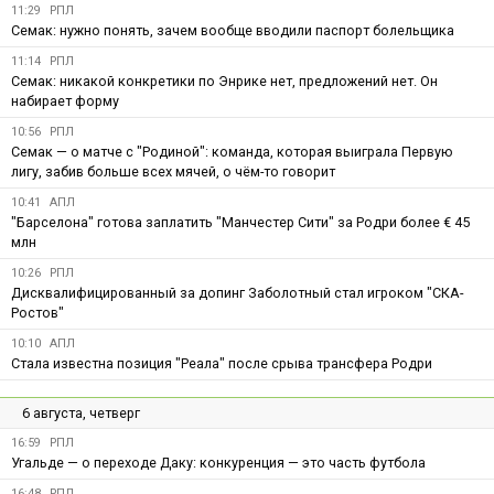
11:29
РПЛ
Семак: нужно понять, зачем вообще вводили паспорт болельщика
11:14
РПЛ
Семак: никакой конкретики по Энрике нет, предложений нет. Он
набирает форму
10:56
РПЛ
Семак — о матче с "Родиной": команда, которая выиграла Первую
лигу, забив больше всех мячей, о чём-то говорит
10:41
АПЛ
"Барселона" готова заплатить "Манчестер Сити" за Родри более € 45
млн
10:26
РПЛ
Дисквалифицированный за допинг Заболотный стал игроком "СКА-
Ростов"
10:10
АПЛ
Стала известна позиция "Реала" после срыва трансфера Родри
6 августа, четверг
16:59
РПЛ
Угальде — о переходе Даку: конкуренция — это часть футбола
16:48
РПЛ