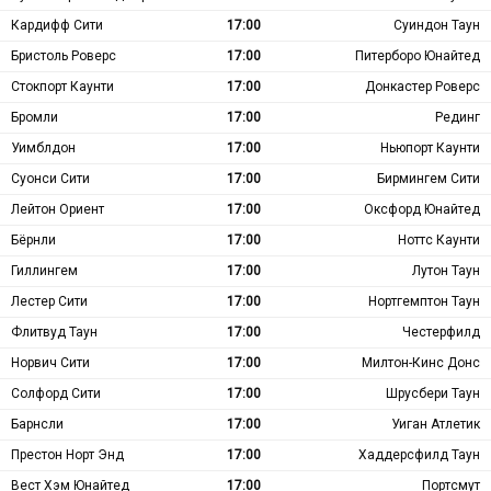
Кардифф Сити
17:00
Суиндон Таун
Бристоль Роверс
17:00
Питерборо Юнайтед
Стокпорт Каунти
17:00
Донкастер Роверс
Бромли
17:00
Рединг
Уимблдон
17:00
Ньюпорт Каунти
Суонси Сити
17:00
Бирмингем Сити
Лейтон Ориент
17:00
Оксфорд Юнайтед
Бёрнли
17:00
Ноттс Каунти
Гиллингем
17:00
Лутон Таун
Лестер Сити
17:00
Нортгемптон Таун
Флитвуд Таун
17:00
Честерфилд
Норвич Сити
17:00
Милтон-Кинс Донс
Солфорд Сити
17:00
Шрусбери Таун
Барнсли
17:00
Уиган Атлетик
Престон Норт Энд
17:00
Хаддерсфилд Таун
Вест Хэм Юнайтед
17:00
Портсмут