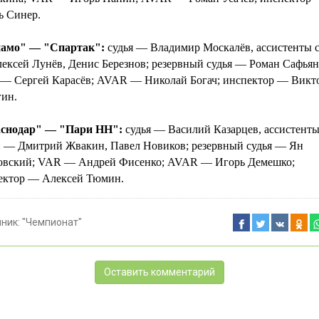
ь Синер.
амо" — "Спартак":
судья — Владимир Москалёв, ассистенты 
ексей Лунёв, Денис Березнов; резервный судья — Роман Сафьян
— Сергей Карасёв; AVAR — Николай Богач; инспектор — Викт
гин.
снодар" — "Пари НН":
судья — Василий Казарцев, ассистент
и — Дмитрий Жвакин, Павел Новиков; резервный судья — Ян
овский; VAR — Андрей Фисенко; AVAR — Игорь Демешко;
ектор — Алексей Тюмин.
чник:
"Чемпионат"
Оставить комментарий