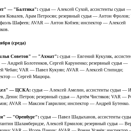
ит" — "Балтика":
судья — Алексей Сухой, ассистенты судьи —
им Ковалев, Арам Петросян; резервный судья — Антон Фролов
фаэль Шафеев; AVAR — Антон Кобзев; инспектор — Алексей
ков.
ября (среда)
лья Советов" — "Ахмат":
судья — Евгений Кукуляк, ассисте
и — Андрей Болотенков, Сергей Каруненко; резервный судья —
ей Чебан; VAR — Павел Кукуян; AVAR — Алексей Стипиди;
ектор — Сергей Мацюра.
кел" — ЦСКА:
судья — Алексей Амелин, ассистенты судьи — 
ев, Денис Петров; резервный судья — Артём Чистяков; VAR — 
мов; AVAR — Максим Гаврилин; инспектор — Андрей Бутенко.
и" — "Оренбург":
судья — Павел Шадыханов, ассистенты суд
тантин Шаламберидзе, Алексей Ермилов; резервный судья — Ве
кина; VAR — Игорь Панин; AVAR — Роман Усачёв; инспектор