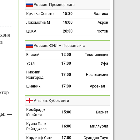
Россия: Премьер-лига
Крылья Советов
15:30
Балтика
Локомотив М
18:00
Акрон
ЦСКА
20:30
Ростов
ъявил
 в
Россия: ФНЛ — Первая лига
Енисей
12:00
Текстильщик
Урал
17:00
Уфа
Нижний
17:00
Нефтехимик
Новгород
Шинник
17:00
Арсенал Т
ктор
Англия: Кубок лиги
Кембридж
15:00
Барнет
дьи —
Юнайтед
Куинз Парк
16:00
Миллуолл
Рейнджерс
Кардифф Сити
17:00
Суиндон Таун