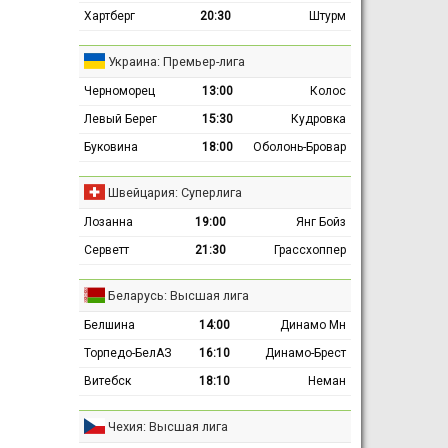
Хартберг
20:30
Штурм
Украина: Премьер-лига
Черноморец
13:00
Колос
Левый Берег
15:30
Кудровка
Буковина
18:00
Оболонь-Бровар
Швейцария: Суперлига
Лозанна
19:00
Янг Бойз
Серветт
21:30
Грассхоппер
Беларусь: Высшая лига
Белшина
14:00
Динамо Мн
Торпедо-БелАЗ
16:10
Динамо-Брест
Витебск
18:10
Неман
Чехия: Высшая лига