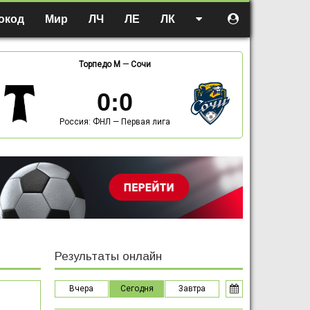
окод
Мир
ЛЧ
ЛЕ
ЛК
Торпедо М
—
Сочи
0
:
0
Россия: ФНЛ — Первая лига
Результаты онлайн
Вчера
Сегодня
Завтра