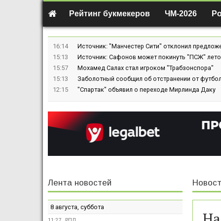
Рейтинг букмекеров
ЧМ-2026
Р
16:14
Источник: "Манчестер Сити" отклонил предлож
15:13
Источник: Сафонов может покинуть "ПСЖ" лето
15:57
Мохамед Салах стал игроком "Трабзонспора"
15:13
Заболотный сообщил об отстранении от футбол
12:15
"Спартак" объявил о переходе Мирлинда Даку
Лента новостей
Новост
8 августа, суббота
На
11:27
РПЛ