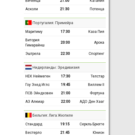
Виченца
21:00
Катания
Асколи
21:30
Потенца
Португалия: Примейра
Маритиму
17:30
Каза Пия
Витория
20:00
Арока
Гимарайнш
Эштрела
22:30
Спортинг
Нидерланды: Эредивизия
НЕК Неймеген
17:30
Телстар
Гоу Эхед Иглс
19:45
Виллем II
ПСВ Эйндховен
21:00
Фортуна
АЗ Алкмар
22:00
АДО Ден Хааг
Бельгия: Лига Жюпиле
Стандард
19:15
Серкль Брюгге
Вестерло
21:45
Юнион