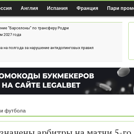
оссия
Англия
Испания
Франция
Пари пром
ение "Барселоны" по трансферу Родри
м 2027 года
а на полгода за нарушение антидопинговых правил
и футбола
значены арбитры на матчи 5-го