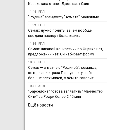
Казахстана станет Джон вант Схип
11:44
РПЛ
"Родина" арендует у "Ахмата" Мансилью
11:29
РПЛ
Семак: нужно понять, зачем вообще
вводили паспорт болельщика
11:14
РПЛ
Семак: никакой конкретики по Энрике нет,
предложений нет. Он набирает форму
10:56
РПЛ
Семак — о матче с "Родиной": команда,
которая выиграла Первую лигу, забив
больше всех мячей, о чём-то говорит
10:41
АПЛ
"Барселона" готова заплатить "Манчестер
Сити" за Родри более € 45 млн
Ещё новости