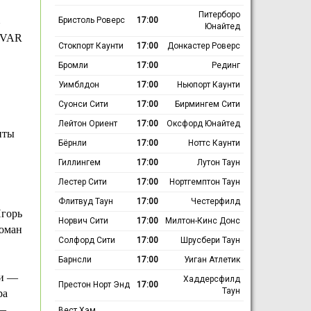
Питерборо
Бристоль Роверс
17:00
Юнайтед
; VAR
Стокпорт Каунти
17:00
Донкастер Роверс
Бромли
17:00
Рединг
Уимблдон
17:00
Ньюпорт Каунти
Суонси Сити
17:00
Бирмингем Сити
Лейтон Ориент
17:00
Оксфорд Юнайтед
нты
Бёрнли
17:00
Ноттс Каунти
Гиллингем
17:00
Лутон Таун
Лестер Сити
17:00
Нортгемптон Таун
Флитвуд Таун
17:00
Честерфилд
Игорь
Норвич Сити
17:00
Милтон-Кинс Донс
Роман
Солфорд Сити
17:00
Шрусбери Таун
Барнсли
17:00
Уиган Атлетик
ьи —
Хаддерсфилд
Престон Норт Энд
17:00
Таун
ра
 —
Вест Хэм