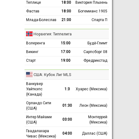
Теплице
18:00
Виктория Пльзень
Фастав
18:00
Богемианс 1905
Млада-Болеслав
21:00
Спарта П
Норвегия: Типпелига
Волеренга
15:00
Будё-Глимт
Викинг
17:00
Сарпсборг 08
Старт
19:00
Фредрикстад
США: Кубок Лиг MLS
Ванкувер
Уайткэпс
1:3
Хуарес (Мексика)
(Канада)
Орландо Сити
01:30
Леон (Мексика)
(США)
Интер Майами
Монтеррей
03:00
(США)
(Мексика)
Гвадалахара
04:00
Даллас (США)
Чивас (Мексика)