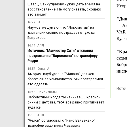
Шварц: Зайнутдинову нужно дать время на
Игор
восстановление. Не могу сказать, сколько
это займёт
"Дин
16:27
РПЛ
— Ал
Наумов: не думаю, что "Локомотив" на
VAR 
дистанции сильно пострадает от ухода
Батракова
Кула
16:14
АПЛ
Источник: "Манчестер Сити" отклонил
"Кра
предложение "Барселоны" по трансферу
судь
Родри
Бобр
15:57
Серия А
инсп
Аморим: клуб уровня "Милана" должен
бороться за чемпионство. Мы постараемся
это сделать
Исто
15:46
Чемпионаты
Заболотный: когда ты начинаешь красно-
синим с детства, тебя все равно притягивает
туда же
15:35
АПЛ
"Челси" согласовал с "Райо Вальекано"
трансфер защитника Чаварриа