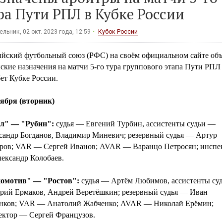
ра Пути РПЛ в Кубке России
льник, 02 окт. 2023 года, 12:59
Кубок России
ийский футбольный союз (РФС) на своём официальном сайте об
ские назначения на матчи 5-го тура группового этапа Пути РПЛ
ет Кубке России.
тября (вторник)
л" — "Рубин":
судья — Евгений Турбин, ассистенты судьи —
сандр Богданов, Владимир Миневич; резервный судья — Артур
ров; VAR — Сергей Иванов; AVAR — Варанцо Петросян; инспе
ександр Колобаев.
омотив" — "Ростов":
судья — Артём Любимов, ассистенты су
рий Ермаков, Андрей Веретёшкин; резервный судья — Иван
нков; VAR — Анатолий Жабченко; AVAR — Николай Ерёмин;
ектор — Сергей Французов.