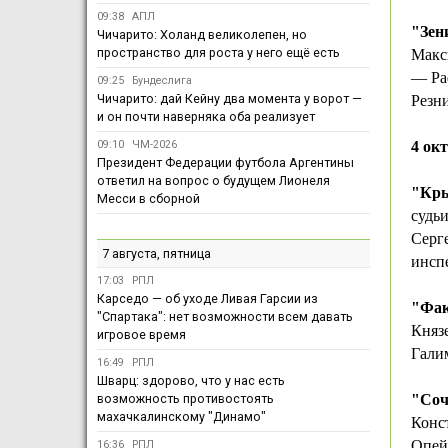
09:38
АПЛ
"Зен
Чичарито: Холанд великолепен, но
пространство для роста у него ещё есть
Макс
— Ра
09:25
Бундеслига
Чичарито: дай Кейну два момента у ворот —
Резни
и он почти наверняка оба реализует
09:10
ЧМ-2026
4 окт
Президент Федерации футбола Аргентины
ответил на вопрос о будущем Лионеля
"Кры
Месси в сборной
судь
Серг
7 августа, пятница
инсп
17:03
РПЛ
Карседо — об уходе Ливая Гарсии из
"Фа
"Спартака": нет возможности всем давать
Княз
игровое время
Гали
16:49
РПЛ
Шварц: здорово, что у нас есть
возможность противостоять
"Соч
махачкалинскому "Динамо"
Конс
Опей
16:36
РПЛ