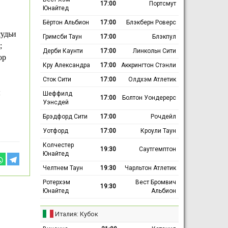
17:00
Портсмут
Юнайтед
Бёртон Альбион
17:00
Блэкберн Роверс
судьи
Гримсби Таун
17:00
Блэкпул
;
Дерби Каунти
17:00
Линкольн Сити
ор
Кру Александра
17:00
Аккрингтон Стэнли
Сток Сити
17:00
Олдхэм Атлетик
ы
Шеффилд
17:00
Болтон Уондерерс
Уэнсдей
Брэдфорд Сити
17:00
Рочдейл
Уотфорд
17:00
Кроули Таун
Колчестер
19:30
Саутгемптон
Юнайтед
Челтнем Таун
19:30
Чарльтон Атлетик
Ротерхэм
Вест Бромвич
19:30
Юнайтед
Альбион
Италия: Кубок