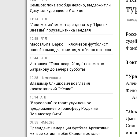
ту
Семшов: пока вообще неясно, выдержит ли
Даку конкуренцию с Угальде
11:13
РПЛ
понеде
"Локомотив" может арендовать у "Црвены
Звезды" полузащитника Генделя
Росс
10:58
РПЛ
судей
Массалыга: Барко — ключевой футболист
Фонб
нашей команды, хочется, чтобы он остался
10:44
РПЛ
3 ок
Источник: "Галатасарай" ждёт ответа по
Батракову до вечера субботы
"Ура
10:28
Чемпионаты
Алек
Владимир Слишкович возглавил
казахстанский "Женис"
Фёдо
— Ал
10:14
АПЛ
"Барселона" готовит улучшенное
предложение по трансферу Родри из
"Лок
"Манчестер Сити"
Дмит
09:55
ЧМ-2026
Сиде
Президент Федерации футбола Аргентины:
инсп
мы все хотим, чтобы Скалони остался