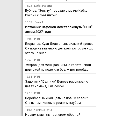
15:26
Кубок России
Бубнов: "Зениту" повезло в матче Кубка
России с "Балтикой"
15:13
Лига 1
Источник: Сафонов может покинуть "ПСЖ"
летом 2027 года
13:00
РПЛ
Егорычев: Хуан Диас очень сильный тренер.
Он подсказал много деталей, которые я до
этого не знал
12:45
РПЛ
Умяров: для меня разницы, с капитанской
повязкой на поле или без, — нет вообще
12:31
РПЛ
Защитник "Балтики" Бевеев рассказал о
целях команды на сезон
12:15
РПЛ
Воробьёв: личная цель на новый сезон?
Стать чемпионом с родным клубом
11:58
Чемпионаты
Новым главным тренером сборной