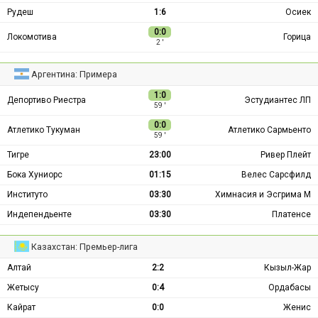
Рудеш
1:6
Осиек
0:0
Локомотива
Горица
2 ′
Аргентина: Примера
1:0
Депортиво Риестра
Эстудиантес ЛП
59 ′
0:0
Атлетико Тукуман
Атлетико Сармьенто
59 ′
Тигре
23:00
Ривер Плейт
Бока Хуниорс
01:15
Велес Сарсфилд
Институто
03:30
Химнасия и Эсгрима М
Индепендьенте
03:30
Платенсе
Казахстан: Премьер-лига
Алтай
2:2
Кызыл-Жар
Жетысу
0:4
Ордабасы
Кайрат
0:0
Женис