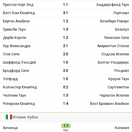
Престон Норт Энд
1:1
Хаддерсфилд Таун
Вест Хэм Юнайтед
3:1
Портсмут
Бёртон Альбион
1:2
Блэкберн Роверс
Гримсби Таун
1:3
Блэкпул
Дерби Каунти
1:2
Линкольн Сити
Кру Александра
2:1
Аккрингтон Стэнли
Сток Сити
2:0
Олдхэм Атлетик
Шеффилд Уэнсдей
1:0
Болтон Уондерерс
Брэдфорд Сити
2:0
Рочдейл
Уотфорд
1:0
Кроули Таун
Колчестер Юнайтед
0:2
Саутгемптон
Челтнем Таун
1:3
Чарльтон Атлетик
Ротерхэм Юнайтед
1:4
Вест Бромвич Альбион
Италия: Кубок
1:1
Виченца
Катания
пер.