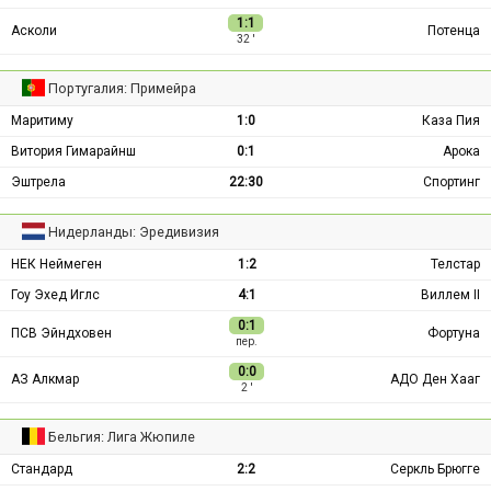
1:1
Асколи
Потенца
32 ′
Португалия: Примейра
Маритиму
1:0
Каза Пия
Витория Гимарайнш
0:1
Арока
Эштрела
22:30
Спортинг
Нидерланды: Эредивизия
НЕК Неймеген
1:2
Телстар
Гоу Эхед Иглс
4:1
Виллем II
0:1
ПСВ Эйндховен
Фортуна
пер.
0:0
АЗ Алкмар
АДО Ден Хааг
2 ′
Бельгия: Лига Жюпиле
Стандард
2:2
Серкль Брюгге