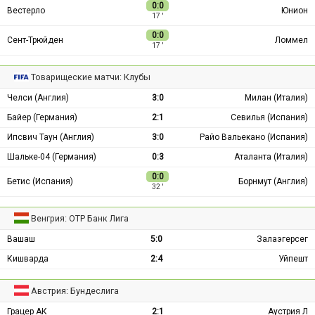
0:0
Вестерло
Юнион
17 ′
0:0
Сент-Трюйден
Ломмел
17 ′
Товарищеские матчи: Клубы
Челси (Англия)
3:0
Милан (Италия)
Байер (Германия)
2:1
Севилья (Испания)
Ипсвич Таун (Англия)
3:0
Райо Вальекано (Испания)
Шальке-04 (Германия)
0:3
Аталанта (Италия)
0:0
Бетис (Испания)
Борнмут (Англия)
32 ′
Венгрия: ОТР Банк Лига
Вашаш
5:0
Залаэгерсег
Кишварда
2:4
Уйпешт
Австрия: Бундеслига
Грацер АК
2:1
Аустрия Л