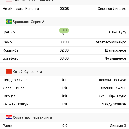
США: MLS Высшая лига
Нью-Инглэнд Революшн
23:30
Хьюстон Динамо
Бразилия: Серия А
0:0
Гремио
Сан-Паулу
2 ′
Ремо
00:30
Атлетико Минейро
Коритиба
02:30
Шапекоэнсе
Ботафого
03:00
Флуминенсе
Китай: Суперлига
Циндао Хайню
0:1
Шанхай Шэньхуа
Далянь Инбо
1:0
Ляонин Тежэнь
Чжэцзян
0:0
Ухань Фри Таунс
Юньнань Юйкунь
1:0
Чэнду Жунчэн
Хорватия: Первая лига
Риека
0:0
Динамо З