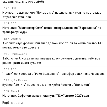
сказать, сколько это займёт
16:27
РПЛ
Наумов: не думаю, что "Локомотив" на дистанции сильно пострадает
от ухода Батракова
16:14
АПЛ
Источник: "Манчестер Сити" отклонил предложение "Барселоны" по
трансферу Родри
15:57
Серия А
Аморим: клуб уровня "Милана" должен бороться за чемпионство. Мы
постараемся это сделать
15:46
Чемпионаты
Заболотный: когда ты начинаешь красно-синим с детства, тебя все
равно притягивает туда же
15:35
АПЛ
"Челси" согласовал с "Райо Вальекано" трансфер защитника Чаварриа
15:26
Кубок России
Бубнов: "Зениту" повезло в матче Кубка России с "Балтикой"
15:13
Лига 1
Источник: Сафонов может покинуть "ПСЖ" летом 2027 года
Ещё новости