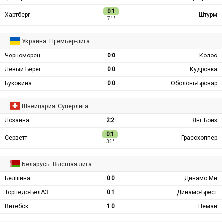
0:1
Хартберг
Штурм
74 ′
Украина: Премьер-лига
Черноморец
0:0
Колос
Левый Берег
0:0
Кудровка
Буковина
0:0
Оболонь-Бровар
Швейцария: Суперлига
Лозанна
2:2
Янг Бойз
0:1
Серветт
Грассхоппер
32 ′
Беларусь: Высшая лига
Белшина
0:0
Динамо Мн
Торпедо-БелАЗ
0:1
Динамо-Брест
Витебск
1:0
Неман