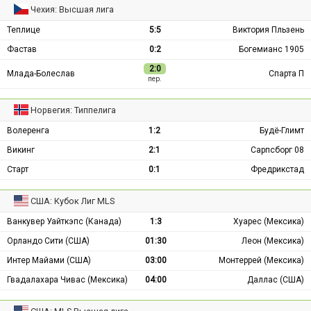
Чехия: Высшая лига
Теплице
5:5
Виктория Пльзень
Фастав
0:2
Богемианс 1905
2:0
Млада-Болеслав
Спарта П
пер.
Норвегия: Типпелига
Волеренга
1:2
Будё-Глимт
Викинг
2:1
Сарпсборг 08
Старт
0:1
Фредрикстад
США: Кубок Лиг MLS
Ванкувер Уайткэпс (Канада)
1:3
Хуарес (Мексика)
Орландо Сити (США)
01:30
Леон (Мексика)
Интер Майами (США)
03:00
Монтеррей (Мексика)
Гвадалахара Чивас (Мексика)
04:00
Даллас (США)