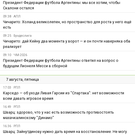
Президент Федерации футбола Аргентины: мы все хотим, чтобы
Скалони остался
09:38
АПЛ
Чичарито: Холанд великолепен, но пространство для роста у него ещё
есть
09:25
Бундеслига
Чичарито: дай Кейну два момента у ворот — и он почти наверняка оба
реализует
09:10
ЧМ-2026
Президент Федерации футбола Аргентины ответил на вопрос о
будущем Лионеля Месси в сборной
7 августа, пятница
17:03
РПЛ
Карседо — об уходе Ливая Гарсии из "Спартака": нет возможности
всем давать игровое время
16:49
РПЛ
Шварц: здорово, что у нас есть возможность противостоять
махачкалинскому "Динамо"
16:36
РПЛ
Шварц: Зайнутдинову нужно дать время на восстановление. Не могу