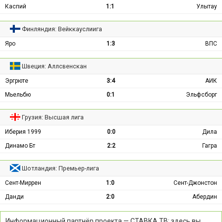
Каспий
1:1
Улытау
Финляндия: Вейккауслиига
Яро
1:3
ВПС
Швеция: Аллсвенскан
Эргрюте
3:4
АИК
Мьельбю
0:1
Эльфсборг
Грузия: Высшая лига
Иберия 1999
0:0
Дила
Динамо Бт
2:2
Гагра
Шотландия: Премьер-лига
Сент-Миррен
1:0
Сент-Джонстон
Данди
2:0
Абердин
Информационный партнёр проекта — СТАВКА ТВ: здесь вы