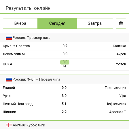
Результаты онлайн
Вчера
Сегодня
Завтра
Россия: Премьер-лига
Крылья Советов
0:2
Балтика
Локомотив М
0:0
Акрон
0:0
ЦСКА
Ростов
74 ′
Россия: ФНЛ — Первая лига
Енисей
0:0
Текстильщик
Урал
3:0
Уфа
Нижний Новгород
5:1
Нефтехимик
Шинник
2:2
Арсенал Т
Англия: Кубок лиги