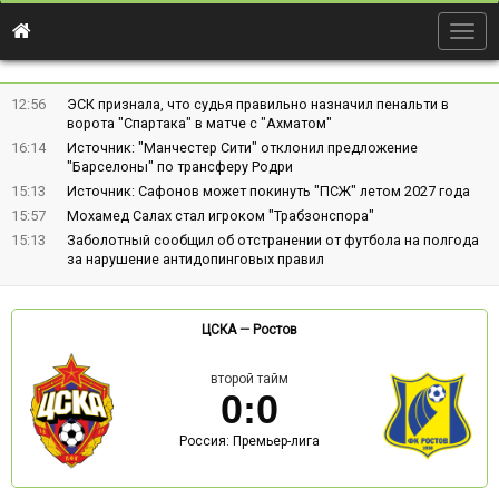
Togg
navig
12:56
ЭСК признала, что судья правильно назначил пенальти в
ворота "Спартака" в матче с "Ахматом"
16:14
Источник: "Манчестер Сити" отклонил предложение
"Барселоны" по трансферу Родри
15:13
Источник: Сафонов может покинуть "ПСЖ" летом 2027 года
15:57
Мохамед Салах стал игроком "Трабзонспора"
15:13
Заболотный сообщил об отстранении от футбола на полгода
за нарушение антидопинговых правил
ЦСКА
—
Ростов
второй тайм
0
:
0
Россия: Премьер-лига