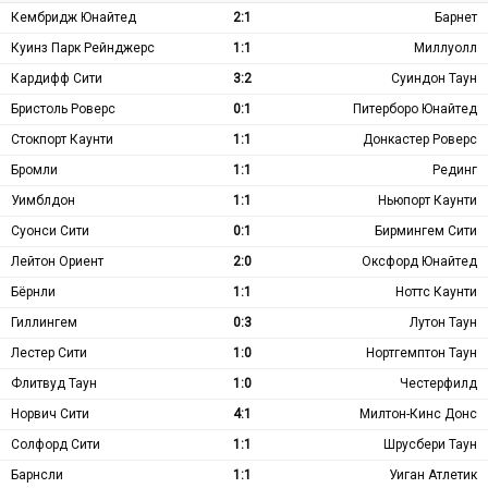
Кембридж Юнайтед
2:1
Барнет
Куинз Парк Рейнджерс
1:1
Миллуолл
Кардифф Сити
3:2
Суиндон Таун
Бристоль Роверс
0:1
Питерборо Юнайтед
Стокпорт Каунти
1:1
Донкастер Роверс
Бромли
1:1
Рединг
Уимблдон
1:1
Ньюпорт Каунти
Суонси Сити
0:1
Бирмингем Сити
Лейтон Ориент
2:0
Оксфорд Юнайтед
Бёрнли
1:1
Ноттс Каунти
Гиллингем
0:3
Лутон Таун
Лестер Сити
1:0
Нортгемптон Таун
Флитвуд Таун
1:0
Честерфилд
Норвич Сити
4:1
Милтон-Кинс Донс
Солфорд Сити
1:1
Шрусбери Таун
Барнсли
1:1
Уиган Атлетик