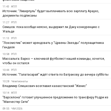
11:43
АПЛ
Источник: "Ливерпуль" будет выплачивать всю зарплату Араухо,
документы подписаны
11:27
РПЛ
Семшов: пока вообще неясно, выдержит ли Даку конкуренцию с
Угальде
11:13
РПЛ
"Локомотив" может арендовать у "Црвены Звезды" полузащитника
Генделя
10:58
РПЛ
Массалыга: Барко — ключевой футболист нашей команды, хочется,
чтобы он остался
10:44
РПЛ
Источник: "Галатасарай" ждёт ответа по Батракову до вечера субботы
10:28
Чемпионаты
Владимир Слишкович возглавил казахстанский "Женис"
10:14
АПЛ
"Барселона" готовит улучшенное предложение по трансферу Родри из
"Манчестер Сити"
09:55
ЧМ-2026