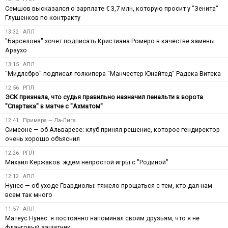
Семшов высказался о зарплате € 3,7 млн, которую просит у "Зенита"
Глушенков по контракту
13:32
АПЛ
"Барселона" хочет подписать Кристиана Ромеро в качестве замены
Араухо
13:15
АПЛ
"Мидлсбро" подписал голкипера "Манчестер Юнайтед" Радека Витека
12:56
РПЛ
ЭСК признала, что судья правильно назначил пенальти в ворота
"Спартака" в матче с "Ахматом"
12:41
Примера — Ла-Лига
Симеоне — об Альваресе: клуб принял решение, которое гендиректор
очень хорошо объяснил
12:26
РПЛ
Михаил Кержаков: ждём непростой игры с "Родиной"
12:12
АПЛ
Нунес — об уходе Гвардиолы: тяжело прощаться с тем, кто дал нам
всем так много
11:57
АПЛ
Матеус Нунес: я постоянно напоминал своим друзьям, что я не
фланговый защитник