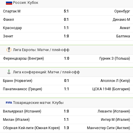
Россия: Кубок
Спартак М
5:1
Оренбург
Факел
0:1
Динамо М
Краснодар
1:1
Ахмат
Зенит
1:0
Балтика
Лига Европы: Матчи / плей-офф
Ференцварош (Венгрия)
1:0
Гурник З (Польша)
Лига конференций: Матчи / плей-офф
Бранн (Норвегия)
0:1
Аполлон Л (Кипр)
Панатинаикос (Греция)
1:1
ЦСКА 1948 (Болгария)
Товарищеские матчи: Клубы
Вильярреал (Испания)
1:0
Леванте (Испания)
Милан (Италия)
1:1
Интер М (Италия)
Сборная Кей-лиги (Южная Корея)
1:3
Манчестер Сити (Англия)