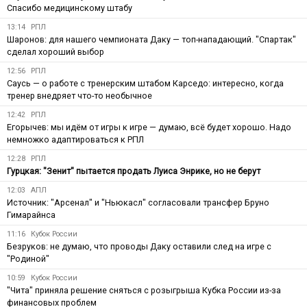
Спасибо медицинскому штабу
13:14
РПЛ
Шаронов: для нашего чемпионата Даку — топ-нападающий. "Спартак"
сделал хороший выбор
12:56
РПЛ
Саусь — о работе с тренерским штабом Карседо: интересно, когда
тренер внедряет что-то необычное
12:42
РПЛ
Егорычев: мы идём от игры к игре — думаю, всё будет хорошо. Надо
немножко адаптироваться к РПЛ
12:28
РПЛ
Гурцкая: "Зенит" пытается продать Луиса Энрике, но не берут
12:03
АПЛ
Источник: "Арсенал" и "Ньюкасл" согласовали трансфер Бруно
Гимарайнса
11:16
Кубок России
Безруков: не думаю, что проводы Даку оставили след на игре с
"Родиной"
10:59
Кубок России
"Чита" приняла решение сняться с розыгрыша Кубка России из-за
финансовых проблем