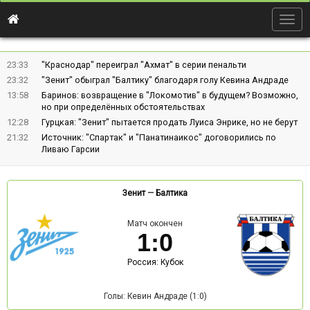
Togg
navig
23:33
"Краснодар" переиграл "Ахмат" в серии пенальти
23:32
"Зенит" обыграл "Балтику" благодаря голу Кевина Андраде
13:58
Баринов: возвращение в "Локомотив" в будущем? Возможно,
но при определённых обстоятельствах
12:28
Гурцкая: "Зенит" пытается продать Луиса Энрике, но не берут
21:32
Источник: "Спартак" и "Панатинаикос" договорились по
Ливаю Гарсии
Зенит
—
Балтика
Матч окончен
1
:
0
Россия: Кубок
Голы: Кевин Андраде (1:0)