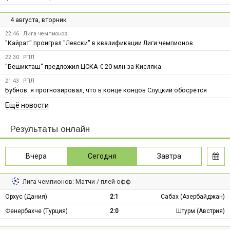
4 августа, вторник
22:46
Лига чемпионов
"Кайрат" проиграл "Левски" в квалификации Лиги чемпионов
22:30
РПЛ
"Бешикташ" предложил ЦСКА € 20 млн за Кисляка
21:43
РПЛ
Бубнов: я прогнозировал, что в конце концов Слуцкий обосрётся
Ещё новости
Результаты онлайн
Вчера
Сегодня
Завтра
Лига чемпионов: Матчи / плей-офф
Орхус (Дания)
2:1
Сабах (Азербайджан)
Фенербахче (Турция)
2:0
Штурм (Австрия)