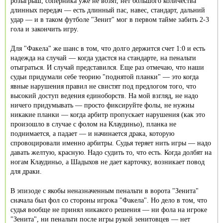
розыгрыш, соперника уже не возят, нет большого количества
длинных передач — есть длинный пас, навес, стандарт, дальний
удар — и в таком футболе "Зенит" мог в первом тайме забить 2-3
гола и закончить игру.
Для "Факела" же шанс в том, что долго держится счет 1:0 и есть
надежда на случай — когда удастся на стандарте, на пенальти
отыграться. И случай представился. Еще раз отмечаю, что наши
судьи придумали себе теорию "поднятой планки" — это когда
явные нарушения правил не свистят под предлогом того, что
высокий доступ ведения единоборств. На мой взгляд, не надо
ничего придумывать — просто фиксируйте фолы, не нужны
никакие планки — когда арбитр пропускает нарушения (как это
произошло в случае с фолом на Клаудиньо), планка не
поднимается, а падает — и начинается драка, которую
спровоцировали именно арбитры. Судья теряет нить игры — надо
давать желтую, красную. Надо судить то, что есть. Когда долбят на
ногам Клаудиньо, а Шадыхов не дает карточку, возникает повод
для драки.
В эпизоде с якобы неназначенным пенальти в ворота "Зенита"
сначала был фол со стороны игрока "Факела". Но дело в том, что
судья вообще не принял никакого решения — ни фола на игроке
"Зенита", ни пенальти после игры рукой зенитовцев — нет