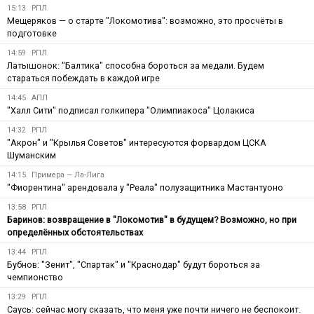
15:13
РПЛ
Мещеряков — о старте "Локомотива": возможно, это просчёты в
подготовке
14:59
РПЛ
Латышонок: "Балтика" способна бороться за медали. Будем
стараться побеждать в каждой игре
14:45
АПЛ
"Халл Сити" подписал голкипера "Олимпиакоса" Цолакиса
14:32
РПЛ
"Акрон" и "Крылья Советов" интересуются форвардом ЦСКА
Шуманским
14:15
Примера — Ла-Лига
"Фиорентина" арендовала у "Реала" полузащитника Мастантуоно
13:58
РПЛ
Баринов: возвращение в "Локомотив" в будущем? Возможно, но при
определённых обстоятельствах
13:44
РПЛ
Бубнов: "Зенит", "Спартак" и "Краснодар" будут бороться за
чемпионство
13:29
РПЛ
Саусь: сейчас могу сказать, что меня уже почти ничего не беспокоит.