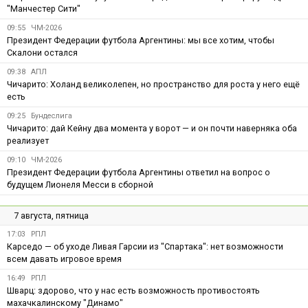
"Манчестер Сити"
09:55
ЧМ-2026
Президент Федерации футбола Аргентины: мы все хотим, чтобы
Скалони остался
09:38
АПЛ
Чичарито: Холанд великолепен, но пространство для роста у него ещё
есть
09:25
Бундеслига
Чичарито: дай Кейну два момента у ворот — и он почти наверняка оба
реализует
09:10
ЧМ-2026
Президент Федерации футбола Аргентины ответил на вопрос о
будущем Лионеля Месси в сборной
7 августа, пятница
17:03
РПЛ
Карседо — об уходе Ливая Гарсии из "Спартака": нет возможности
всем давать игровое время
16:49
РПЛ
Шварц: здорово, что у нас есть возможность противостоять
махачкалинскому "Динамо"