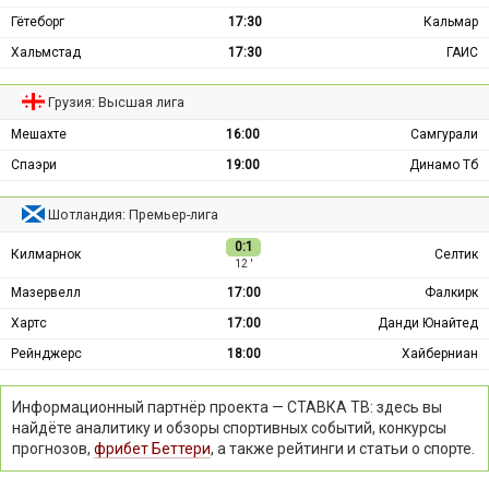
Гётеборг
17:30
Кальмар
Хальмстад
17:30
ГАИС
Грузия: Высшая лига
Мешахте
16:00
Самгурали
Спаэри
19:00
Динамо Тб
Шотландия: Премьер-лига
0:1
Килмарнок
Селтик
12 ′
Мазервелл
17:00
Фалкирк
Хартс
17:00
Данди Юнайтед
Рейнджерс
18:00
Хайберниан
Информационный партнёр проекта — СТАВКА ТВ: здесь вы
найдёте аналитику и обзоры спортивных событий, конкурсы
прогнозов,
фрибет Беттери
, а также рейтинги и статьи о спорте.