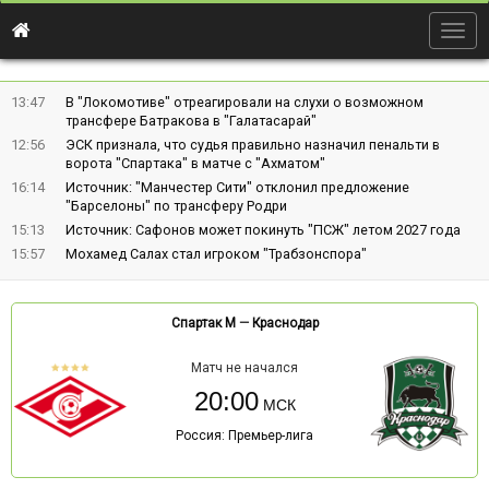
Togg
navig
13:47
В "Локомотиве" отреагировали на слухи о возможном
трансфере Батракова в "Галатасарай"
12:56
ЭСК признала, что судья правильно назначил пенальти в
ворота "Спартака" в матче с "Ахматом"
16:14
Источник: "Манчестер Сити" отклонил предложение
"Барселоны" по трансферу Родри
15:13
Источник: Сафонов может покинуть "ПСЖ" летом 2027 года
15:57
Мохамед Салах стал игроком "Трабзонспора"
Спартак М
—
Краснодар
Матч не начался
20:00
Россия: Премьер-лига