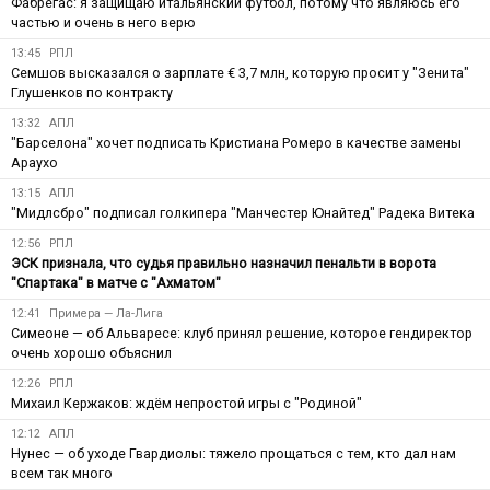
Фабрегас: я защищаю итальянский футбол, потому что являюсь его
частью и очень в него верю
13:45
РПЛ
Семшов высказался о зарплате € 3,7 млн, которую просит у "Зенита"
Глушенков по контракту
13:32
АПЛ
"Барселона" хочет подписать Кристиана Ромеро в качестве замены
Араухо
13:15
АПЛ
"Мидлсбро" подписал голкипера "Манчестер Юнайтед" Радека Витека
12:56
РПЛ
ЭСК признала, что судья правильно назначил пенальти в ворота
"Спартака" в матче с "Ахматом"
12:41
Примера — Ла-Лига
Симеоне — об Альваресе: клуб принял решение, которое гендиректор
очень хорошо объяснил
12:26
РПЛ
Михаил Кержаков: ждём непростой игры с "Родиной"
12:12
АПЛ
Нунес — об уходе Гвардиолы: тяжело прощаться с тем, кто дал нам
всем так много