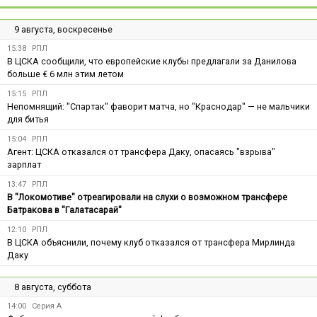
9 августа, воскресенье
15:38
РПЛ
В ЦСКА сообщили, что европейские клубы предлагали за Данилова
больше € 6 млн этим летом
15:15
РПЛ
Непомнящий: "Спартак" фаворит матча, но "Краснодар" — не мальчики
для битья
15:04
РПЛ
Агент: ЦСКА отказался от трансфера Даку, опасаясь "взрыва"
зарплат
13:47
РПЛ
В "Локомотиве" отреагировали на слухи о возможном трансфере
Батракова в "Галатасарай"
12:10
РПЛ
В ЦСКА объяснили, почему клуб отказался от трансфера Мирлинда
Даку
8 августа, суббота
14:00
Серия А