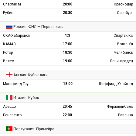
Спартак М
20:00
Краснодар
Рубин
20:30
Оренбург
Россия: ФНЛ — Первая лига
СКА-Хабаровск
1:3
Спартак Кс
КАМАЗ
17:00
Волга Ул
Ротор
18:30
Челябинск
Велес
19:00
Ленинградец
Англия: Кубок лиги
Мэнсфилд Таун
18:00
Шеффилд Юнайтед
Италия: Кубок
Ареццо
20:45
ФеральпиСало
Беневенто
22:00
Равенна
Португалия: Примейра