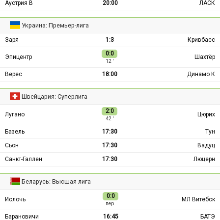
Аустрия В
20:00
ЛАСК
Украина: Премьер-лига
Заря
1:3
Кривбасс
0:0
Эпицентр
Шахтёр
12 ′
Верес
18:00
Динамо К
Швейцария: Суперлига
2:0
Лугано
Цюрих
42 ′
Базель
17:30
Тун
Сьон
17:30
Вадуц
Санкт-Галлен
17:30
Люцерн
Беларусь: Высшая лига
0:0
Ислочь
МЛ Витебск
пер.
Барановичи
16:45
БАТЭ