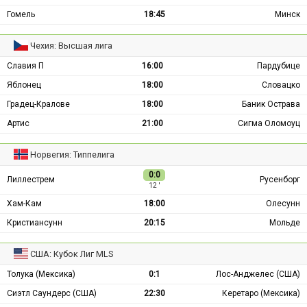
Гомель
18:45
Минск
Чехия: Высшая лига
Славия П
16:00
Пардубице
Яблонец
18:00
Словацко
Градец-Кралове
18:00
Баник Острава
Артис
21:00
Сигма Оломоуц
Норвегия: Типпелига
0:0
Лиллестрем
Русенборг
12 ′
Хам-Кам
18:00
Олесунн
Кристиансунн
20:15
Мольде
США: Кубок Лиг MLS
Толука (Мексика)
0:1
Лос-Анджелес (США)
Сиэтл Саундерс (США)
22:30
Керетаро (Мексика)