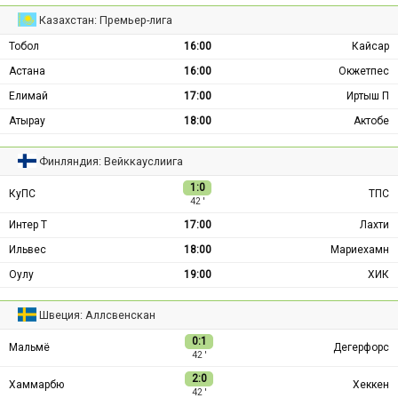
Казахстан: Премьер-лига
Тобол
16:00
Кайсар
Астана
16:00
Окжетпес
Елимай
17:00
Иртыш П
Атырау
18:00
Актобе
Финляндия: Вейккауслиига
1:0
КуПС
ТПС
42 ′
Интер Т
17:00
Лахти
Ильвес
18:00
Мариехамн
Оулу
19:00
ХИК
Швеция: Аллсвенскан
0:1
Мальмё
Дегерфорс
42 ′
2:0
Хаммарбю
Хеккен
42 ′