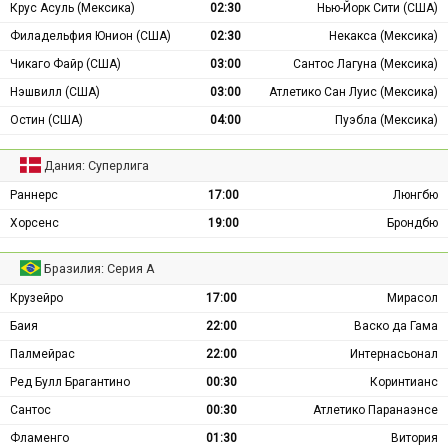
Крус Асуль (Мексика)
02:30
Нью-Йорк Сити (США)
Филадельфия Юнион (США)
02:30
Некакса (Мексика)
Чикаго Файр (США)
03:00
Сантос Лагуна (Мексика)
Нэшвилл (США)
03:00
Атлетико Сан Луис (Мексика)
Остин (США)
04:00
Пуэбла (Мексика)
Дания: Суперлига
Раннерс
17:00
Люнгбю
Хорсенс
19:00
Брондбю
Бразилия: Серия А
Крузейро
17:00
Мирасол
Баия
22:00
Васко да Гама
Палмейрас
22:00
Интернасьонал
Ред Булл Брагантино
00:30
Коринтианс
Сантос
00:30
Атлетико Паранаэнсе
Фламенго
01:30
Витория