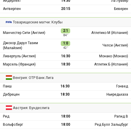
Андерлехт
19:30
Ла Лувьер
Антверпен
20:15
Беверен
Товарищеские матчи: Клубы
2:1
Манчестер Сити (Англия)
Атлетико М (Испания)
84 ′
Джохор Дарул Тазим
1:0
Челси (Англия)
(Малайзия)
42 ′
Ливерпуль (Англия)
16:30
Монако (Монако)
Марсель (Франция)
18:30
Атлетик Б (Испания)
Венгрия: ОТР Банк Лига
Пакш
16:30
Гонвед
Дебрецен
18:30
Ньиредьхаза
Австрия: Бундеслига
Рид
18:00
Рапид В
Вольфсберг
18:00
Ред Булл Зальцбург