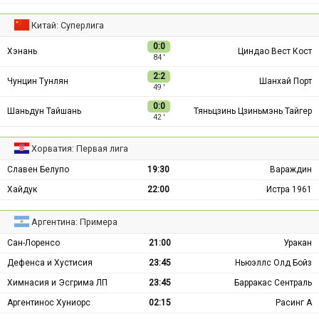
Китай: Суперлига
0:0
Хэнань
Циндао Вест Кост
84 ′
2:2
Чунцин Тунлян
Шанхай Порт
49 ′
0:0
Шаньдун Тайшань
Тяньцзинь Цзиньмэнь Тайгер
42 ′
Хорватия: Первая лига
Славен Белупо
19:30
Вараждин
Хайдук
22:00
Истра 1961
Аргентина: Примера
Сан-Лоренсо
21:00
Уракан
Дефенса и Хустисия
23:45
Ньюэллс Олд Бойз
Химнасия и Эсгрима ЛП
23:45
Барракас Сентраль
Аргентинос Хуниорс
02:15
Расинг А