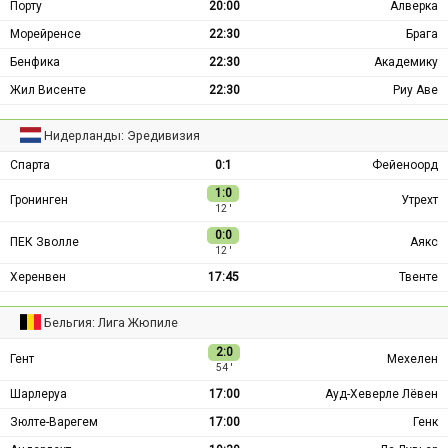
Порту
20:00
Алверка
Морейренсе
22:30
Брага
Бенфика
22:30
Академику
Жил Висенте
22:30
Риу Аве
Нидерланды: Эредивизия
Спарта
0:1
Фейеноорд
1:0
Гронинген
Утрехт
12 ′
0:0
ПЕК Зволле
Аякс
12 ′
Херенвен
17:45
Твенте
Бельгия: Лига Жюпиле
2:0
Гент
Мехелен
54 ′
Шарлеруа
17:00
Ауд-Хеверле Лёвен
Зюлте-Варегем
17:00
Генк