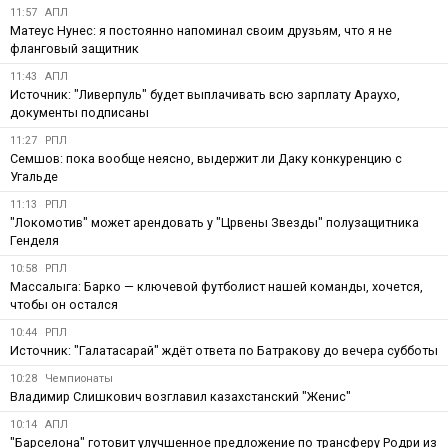
11:57
АПЛ
Матеус Нунес: я постоянно напоминал своим друзьям, что я не
фланговый защитник
11:43
АПЛ
Источник: "Ливерпуль" будет выплачивать всю зарплату Араухо,
документы подписаны
11:27
РПЛ
Семшов: пока вообще неясно, выдержит ли Даку конкуренцию с
Угальде
11:13
РПЛ
"Локомотив" может арендовать у "Црвены Звезды" полузащитника
Генделя
10:58
РПЛ
Массалыга: Барко — ключевой футболист нашей команды, хочется,
чтобы он остался
10:44
РПЛ
Источник: "Галатасарай" ждёт ответа по Батракову до вечера субботы
10:28
Чемпионаты
Владимир Слишкович возглавил казахстанский "Женис"
10:14
АПЛ
"Барселона" готовит улучшенное предложение по трансферу Родри из