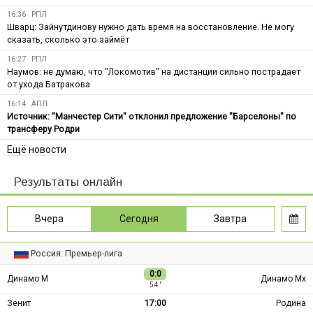
16:36
РПЛ
Шварц: Зайнутдинову нужно дать время на восстановление. Не могу
сказать, сколько это займёт
16:27
РПЛ
Наумов: не думаю, что "Локомотив" на дистанции сильно пострадает
от ухода Батракова
16:14
АПЛ
Источник: "Манчестер Сити" отклонил предложение "Барселоны" по
трансферу Родри
Ещё новости
Результаты онлайн
Вчера
Сегодня
Завтра
Россия: Премьер-лига
0:0
Динамо М
Динамо Мх
54 ′
Зенит
17:00
Родина