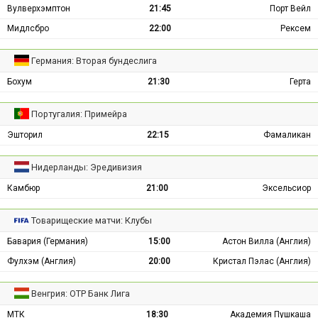
Вулверхэмптон
21:45
Порт Вейл
Мидлсбро
22:00
Рексем
Германия: Вторая бундеслига
Бохум
21:30
Герта
Португалия: Примейра
Эшторил
22:15
Фамаликан
Нидерланды: Эредивизия
Камбюр
21:00
Эксельсиор
Товарищеские матчи: Клубы
Бавария (Германия)
15:00
Астон Вилла (Англия)
Фулхэм (Англия)
20:00
Кристал Пэлас (Англия)
Венгрия: ОТР Банк Лига
МТК
18:30
Академия Пушкаша