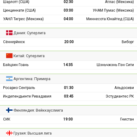
Шарлотт (США)
02:30
Атлас (Мексика)
Цинциннати (США)
03:00
УНАМ Пумас (Мексика)
УАНЛ Тигрес (Мексика)
04:00
Миннесота Юнайтед (США)
Дания: Суперлига
Сённерйюск
20:00
Виборг
Китай: Суперлига
Бэйцзин Гоань
14:35
Шэньчжэнь Пэн Сити
Аргентина: Примера
Росарио Сентраль
01:30
Альдосиви
Индепендьенте Ривадавия
03:45
Эстудиантес РК
Финляндия: Вейккауслиига
СИК
19:00
Гнистан
Грузия: Высшая лига