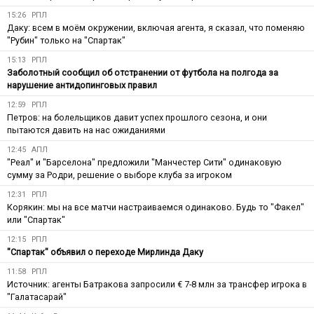
15:26
РПЛ
Даку: всем в моём окружении, включая агента, я сказал, что поменяю
"Рубин" только на "Спартак"
15:13
РПЛ
Заболотный сообщил об отстранении от футбола на полгода за
нарушение антидопинговых правил
12:59
РПЛ
Петров: на болельщиков давит успех прошлого сезона, и они
пытаются давить на нас ожиданиями
12:45
АПЛ
"Реал" и "Барселона" предложили "Манчестер Сити" одинаковую
сумму за Родри, решение о выборе клуба за игроком
12:31
РПЛ
Корякин: мы на все матчи настраиваемся одинаково. Будь то "Факел"
или "Спартак"
12:15
РПЛ
"Спартак" объявил о переходе Мирлинда Даку
11:58
РПЛ
Источник: агенты Батракова запросили € 7-8 млн за трансфер игрока в
"Галатасарай"