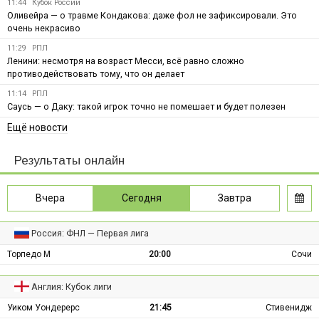
11:44
Кубок России
Оливейра — о травме Кондакова: даже фол не зафиксировали. Это
очень некрасиво
11:29
РПЛ
Ленини: несмотря на возраст Месси, всё равно сложно
противодействовать тому, что он делает
11:14
РПЛ
Саусь — о Даку: такой игрок точно не помешает и будет полезен
Ещё новости
Результаты онлайн
Вчера
Сегодня
Завтра
Россия: ФНЛ — Первая лига
Торпедо М
20:00
Сочи
Англия: Кубок лиги
Уиком Уондерерс
21:45
Стивенидж