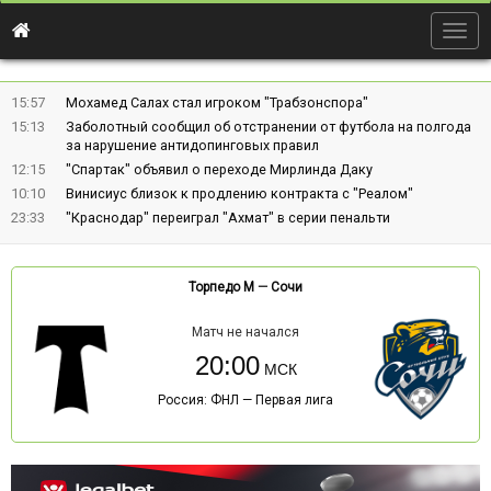
Togg
navig
15:57
Мохамед Салах стал игроком "Трабзонспора"
15:13
Заболотный сообщил об отстранении от футбола на полгода
за нарушение антидопинговых правил
12:15
"Спартак" объявил о переходе Мирлинда Даку
10:10
Винисиус близок к продлению контракта с "Реалом"
23:33
"Краснодар" переиграл "Ахмат" в серии пенальти
Торпедо М
—
Сочи
Матч не начался
20:00
Россия: ФНЛ — Первая лига