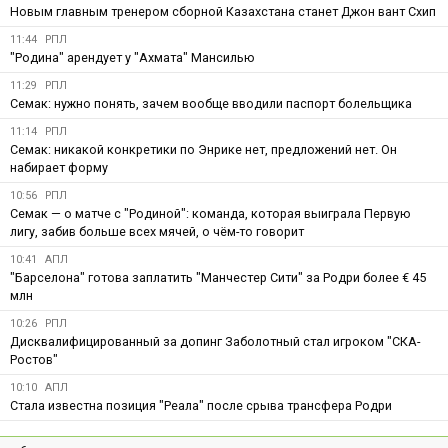
Новым главным тренером сборной Казахстана станет Джон вант Схип
11:44
РПЛ
"Родина" арендует у "Ахмата" Мансилью
11:29
РПЛ
Семак: нужно понять, зачем вообще вводили паспорт болельщика
11:14
РПЛ
Семак: никакой конкретики по Энрике нет, предложений нет. Он
набирает форму
10:56
РПЛ
Семак — о матче с "Родиной": команда, которая выиграла Первую
лигу, забив больше всех мячей, о чём-то говорит
10:41
АПЛ
"Барселона" готова заплатить "Манчестер Сити" за Родри более € 45
млн
10:26
РПЛ
Дисквалифицированный за допинг Заболотный стал игроком "СКА-
Ростов"
10:10
АПЛ
Стала известна позиция "Реала" после срыва трансфера Родри