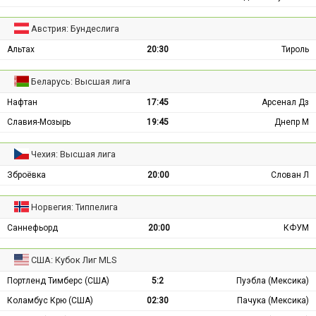
Австрия: Бундеслига
Альтах
20:30
Тироль
Беларусь: Высшая лига
Нафтан
17:45
Арсенал Дз
Славия-Мозырь
19:45
Днепр М
Чехия: Высшая лига
Зброёвка
20:00
Слован Л
Норвегия: Типпелига
Саннефьорд
20:00
КФУМ
США: Кубок Лиг MLS
Портленд Тимберс (США)
5:2
Пуэбла (Мексика)
Коламбус Крю (США)
02:30
Пачука (Мексика)