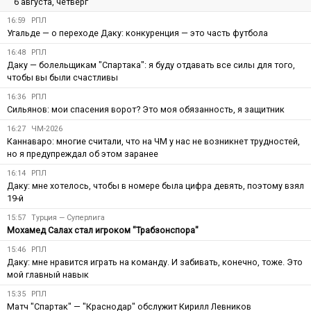
6 августа, четверг
16:59
РПЛ
Угальде — о переходе Даку: конкуренция — это часть футбола
16:48
РПЛ
Даку — болельщикам "Спартака": я буду отдавать все силы для того,
чтобы вы были счастливы
16:36
РПЛ
Сильянов: мои спасения ворот? Это моя обязанность, я защитник
16:27
ЧМ-2026
Каннаваро: многие считали, что на ЧМ у нас не возникнет трудностей,
но я предупреждал об этом заранее
16:14
РПЛ
Даку: мне хотелось, чтобы в номере была цифра девять, поэтому взял
19-й
15:57
Турция — Суперлига
Мохамед Салах стал игроком "Трабзонспора"
15:46
РПЛ
Даку: мне нравится играть на команду. И забивать, конечно, тоже. Это
мой главный навык
15:35
РПЛ
Матч "Спартак" — "Краснодар" обслужит Кирилл Левников