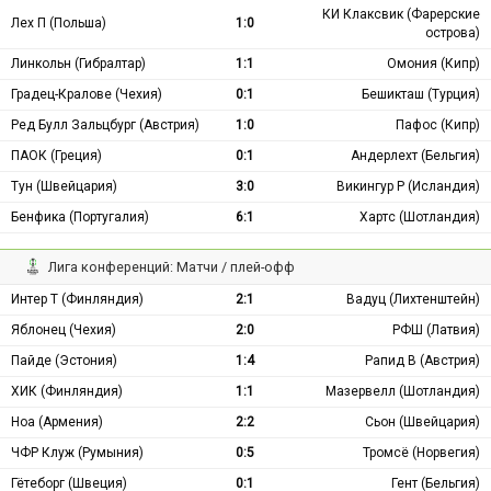
КИ Клаксвик (Фарерские
Лех П (Польша)
1:0
острова)
Линкольн (Гибралтар)
1:1
Омония (Кипр)
Градец-Кралове (Чехия)
0:1
Бешикташ (Турция)
Ред Булл Зальцбург (Австрия)
1:0
Пафос (Кипр)
ПАОК (Греция)
0:1
Андерлехт (Бельгия)
Тун (Швейцария)
3:0
Викингур Р (Исландия)
Бенфика (Португалия)
6:1
Хартс (Шотландия)
Лига конференций: Матчи / плей-офф
Интер Т (Финляндия)
2:1
Вадуц (Лихтенштейн)
Яблонец (Чехия)
2:0
РФШ (Латвия)
Пайде (Эстония)
1:4
Рапид В (Австрия)
ХИК (Финляндия)
1:1
Мазервелл (Шотландия)
Ноа (Армения)
2:2
Сьон (Швейцария)
ЧФР Клуж (Румыния)
0:5
Тромсё (Норвегия)
Гётеборг (Швеция)
0:1
Гент (Бельгия)