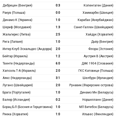
Дебрецен (Венгрия)
0:3
Копенгаген (Дания)
Ракув (Польша)
0:0
Хаммарбю (Швеция)
Динамо К (Украина)
1:0
Карабах (Азербайджан)
Шериф (Молдавия)
1:3
Санкт-Галлен (Швейцария)
Жальгирис (Литва)
2:5
Хайдук (Хорватия)
Рига (Латвия)
1:0
Дьёр (Венгрия)
Интер Клуб Эскальдес (Андорра)
2:0
Флора (Эстония)
Бейтар (Израиль)
1:2
Аустрия В (Австрия)
Твенте (Нидерланды)
6:0
ДАК 1904 (Словакия)
Хапоэль Т-А (Израиль)
2:0
ГКС Катовице (Польша)
Аякс (Нидерланды)
3:1
Шелбурн (Ирландия)
Лугано (Швейцария)
2:0
Рунавик (Фарерские острова)
Брага (Португалия)
1:0
Динамо Мн (Беларусь)
Валюр (Исландия)
0:2
Норшелланн (Дания)
Борац Б-Л (Босния и Герцеговина)
1:0
МЛ Витебск (Беларусь)
Риека (Хорватия)
1:0
Ильвес (Финляндия)