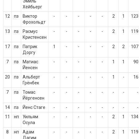
Эмиль
Хёйбьерг
12
пз
Виктор
-
-
-
-
-
2
1
123
Фрохольдт
13
пз
Расмус
-
-
-
-
-
2
1
119
Кристенсен
17
пз
Патрик
1
-
-
-
-
2
2
107
Доргу
7
пз
Матиас
-
-
-
-
-
1
1
90
Йенсен
20
пз
Альберт
-
-
-
-
-
1
-
16
Грёнбек
7
пз
Томас
-
-
-
-
-
-
-
-
Йёргенсен
14
пз
Йенс Стаге
-
-
-
-
-
-
-
-
11
нп
Уильям
-
-
-
-
-
2
1
134
Осула
8
нп
Адам
-
-
-
-
-
2
1
119
Дагим