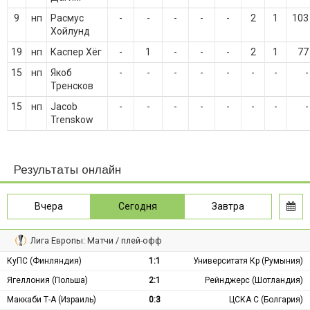
9
нп
Расмус
-
-
-
-
-
2
1
103
Хойлунд
19
нп
Каспер Хёг
-
1
-
-
-
2
1
77
15
нп
Якоб
-
-
-
-
-
-
-
-
Тренсков
15
нп
Jacob
-
-
-
-
-
-
-
-
Trenskow
Результаты онлайн
Вчера
Сегодня
Завтра
Лига Европы: Матчи / плей-офф
КуПС (Финляндия)
1:1
Университатя Кр (Румыния)
Ягеллония (Польша)
2:1
Рейнджерс (Шотландия)
Маккаби Т-А (Израиль)
0:3
ЦСКА С (Болгария)