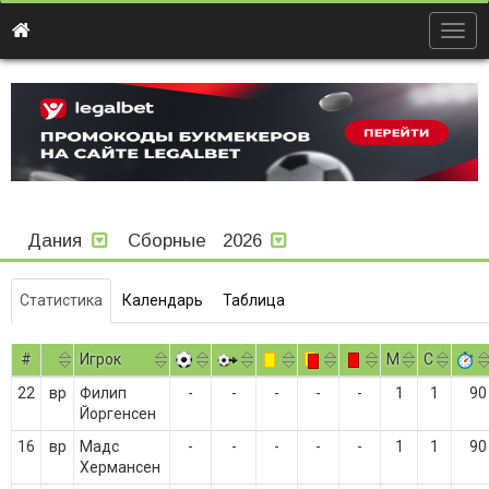
Togg
navig
Дания
Сборные
2026
Статистика
Календарь
Таблица
#
Игрок
M
С
22
вр
Филип
-
-
-
-
-
1
1
90
Йоргенсен
16
вр
Мадс
-
-
-
-
-
1
1
90
Хермансен