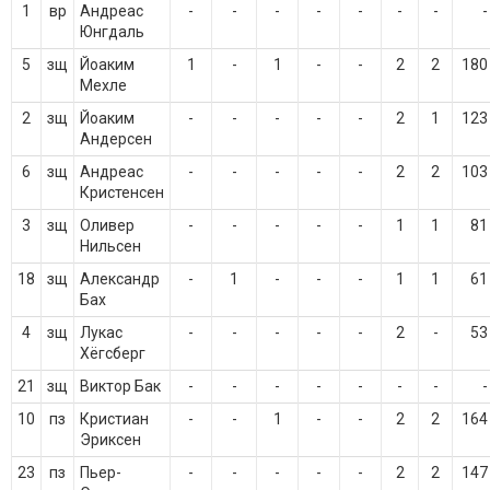
1
вр
Андреас
-
-
-
-
-
-
-
-
Юнгдаль
5
зщ
Йоаким
1
-
1
-
-
2
2
180
Мехле
2
зщ
Йоаким
-
-
-
-
-
2
1
123
Андерсен
6
зщ
Андреас
-
-
-
-
-
2
2
103
Кристенсен
3
зщ
Оливер
-
-
-
-
-
1
1
81
Нильсен
18
зщ
Александр
-
1
-
-
-
1
1
61
Бах
4
зщ
Лукас
-
-
-
-
-
2
-
53
Хёгсберг
21
зщ
Виктор Бак
-
-
-
-
-
-
-
-
10
пз
Кристиан
-
-
1
-
-
2
2
164
Эриксен
23
пз
Пьер-
-
-
-
-
-
2
2
147