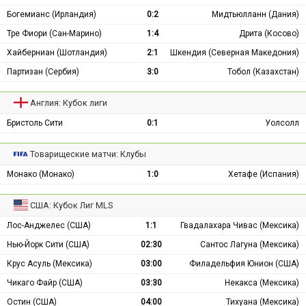
Богемианс (Ирландия)
0:2
Мидтьюлланн (Дания)
Тре Фиори (Сан-Марино)
1:4
Дрита (Косово)
Хайберниан (Шотландия)
2:1
Шкендия (Северная Македония)
Партизан (Сербия)
3:0
Тобол (Казахстан)
Англия: Кубок лиги
Бристоль Сити
0:1
Уолсолл
Товарищеские матчи: Клубы
Монако (Монако)
1:0
Хетафе (Испания)
США: Кубок Лиг MLS
Лос-Анджелес (США)
1:1
Гвадалахара Чивас (Мексика)
Нью-Йорк Сити (США)
02:30
Сантос Лагуна (Мексика)
Крус Асуль (Мексика)
03:00
Филадельфия Юнион (США)
Чикаго Файр (США)
03:30
Некакса (Мексика)
Остин (США)
04:00
Тихуана (Мексика)