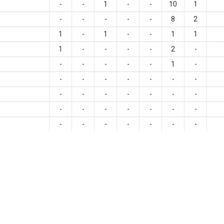
-
-
1
-
-
10
1
-
-
-
-
-
8
2
1
-
1
-
-
1
1
1
-
-
-
-
2
-
-
-
-
-
-
1
-
-
-
-
-
-
-
-
-
-
-
-
-
-
-
-
-
-
-
-
-
-
-
-
-
-
-
-
-