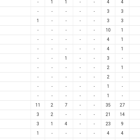
-
1
1
-
-
4
4
-
-
-
-
-
3
3
1
-
-
-
-
3
3
-
-
-
-
-
10
1
-
-
-
-
-
4
1
-
-
-
-
-
4
1
-
-
1
-
-
3
-
-
-
-
-
-
2
1
-
-
-
-
-
2
-
-
-
-
-
-
1
-
-
-
-
-
-
1
-
11
2
7
-
-
35
27
3
2
-
-
-
21
14
3
1
4
-
-
23
9
1
-
-
-
-
4
4