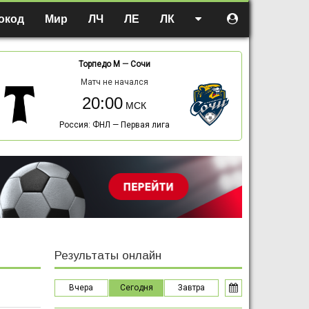
окод
Мир
ЛЧ
ЛЕ
ЛК
Торпедо М
—
Сочи
Матч не начался
20:00
Россия: ФНЛ — Первая лига
Результаты онлайн
Вчера
Сегодня
Завтра