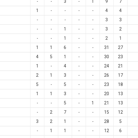
-
-
3
-
1
9
7
1
-
-
-
-
4
4
-
-
-
-
-
3
3
-
-
1
-
-
3
2
-
-
1
-
-
2
1
1
1
6
-
-
31
27
4
5
1
-
-
30
23
1
-
4
-
-
24
21
2
1
3
-
-
26
17
5
-
5
-
-
23
18
1
1
3
-
-
20
13
-
-
5
-
1
21
13
-
2
7
-
-
15
12
3
2
1
-
-
28
5
-
1
1
-
-
12
6