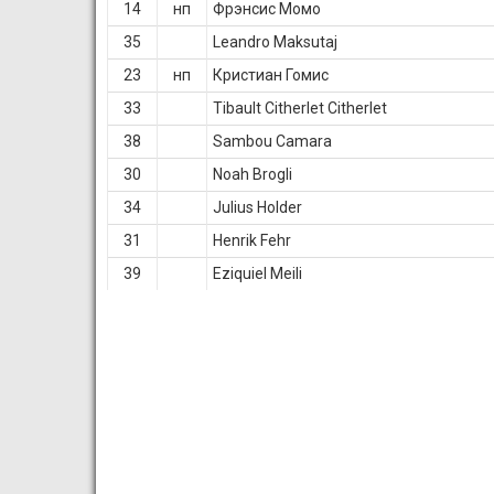
14
нп
Фрэнсис Момо
35
Leandro Maksutaj
23
нп
Кристиан Гомис
33
Tibault Citherlet Citherlet
38
Sambou Camara
30
Noah Brogli
34
Julius Holder
31
Henrik Fehr
39
Eziquiel Meili