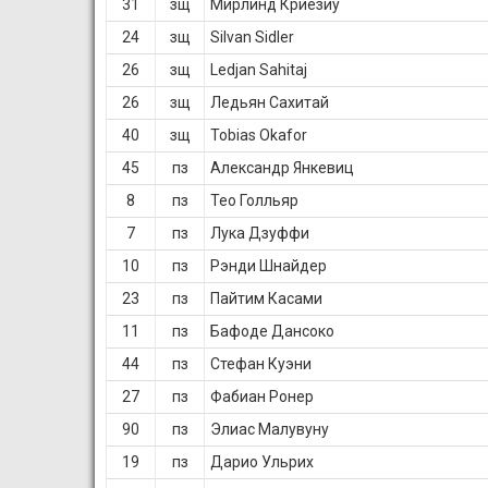
31
зщ
Мирлинд Криезиу
24
зщ
Silvan Sidler
26
зщ
Ledjan Sahitaj
26
зщ
Ледьян Сахитай
40
зщ
Tobias Okafor
45
пз
Александр Янкевиц
8
пз
Тео Голльяр
7
пз
Лука Дзуффи
10
пз
Рэнди Шнайдер
23
пз
Пайтим Касами
11
пз
Бафоде Дансоко
44
пз
Стефан Куэни
27
пз
Фабиан Ронер
90
пз
Элиас Малувуну
19
пз
Дарио Ульрих