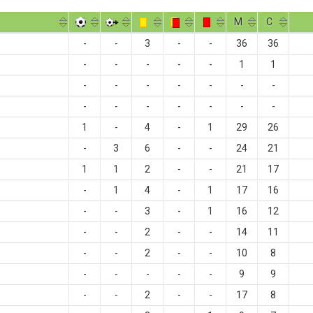
M
С
-
-
3
-
-
36
36
-
-
-
-
-
1
1
-
-
-
-
-
-
-
-
-
-
-
-
-
-
1
-
4
-
1
29
26
-
3
6
-
-
24
21
1
1
2
-
-
21
17
-
1
4
-
1
17
16
-
-
3
-
1
16
12
-
-
2
-
-
14
11
-
-
2
-
-
10
8
-
-
-
-
-
9
9
-
-
2
-
-
17
8