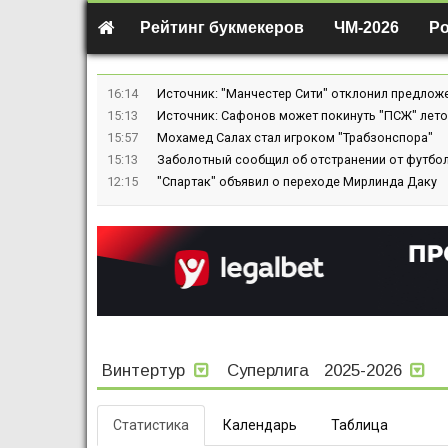
Рейтинг букмекеров
ЧМ-2026
Р
16:14
Источник: "Манчестер Сити" отклонил предлож
15:13
Источник: Сафонов может покинуть "ПСЖ" лето
15:57
Мохамед Салах стал игроком "Трабзонспора"
15:13
Заболотный сообщил об отстранении от футбол
12:15
"Спартак" объявил о переходе Мирлинда Даку
Винтертур
Суперлига
2025-2026
Статистика
Календарь
Таблица