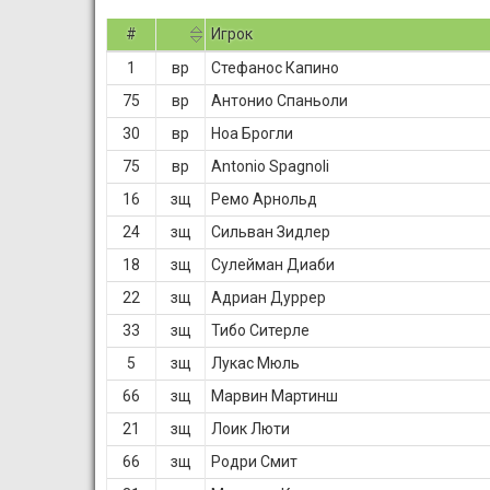
#
Игрок
1
вр
Стефанос Капино
75
вр
Антонио Спаньоли
30
вр
Ноа Брогли
75
вр
Antonio Spagnoli
16
зщ
Ремо Арнольд
24
зщ
Сильван Зидлер
18
зщ
Сулейман Диаби
22
зщ
Адриан Дуррер
33
зщ
Тибо Ситерле
5
зщ
Лукас Мюль
66
зщ
Марвин Мартинш
21
зщ
Лоик Люти
66
зщ
Родри Смит