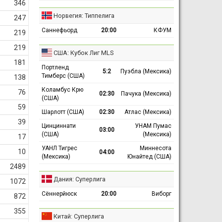
346
Норвегия: Типпелига
247
Саннефьорд
20:00
КФУМ
219
219
США: Кубок Лиг MLS
181
Портленд
5:2
Пуэбла (Мексика)
Тимберс (США)
138
Коламбус Крю
76
02:30
Пачука (Мексика)
(США)
59
Шарлотт (США)
02:30
Атлас (Мексика)
39
Цинциннати
УНАМ Пумас
03:00
(США)
(Мексика)
17
УАНЛ Тигрес
Миннесота
10
04:00
(Мексика)
Юнайтед (США)
2489
Дания: Суперлига
1072
Сённерйюск
20:00
Виборг
872
355
Китай: Суперлига