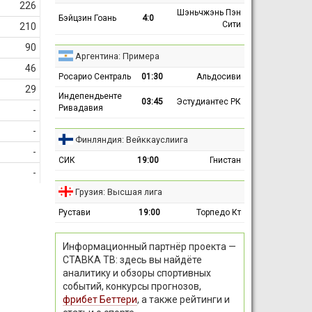
226
Шэньчжэнь Пэн
Бэйцзин Гоань
4:0
Сити
210
90
Аргентина: Примера
46
Росарио Сентраль
01:30
Альдосиви
29
Индепендьенте
03:45
Эстудиантес РК
Ривадавия
-
-
Финляндия: Вейккауслиига
-
СИК
19:00
Гнистан
-
Грузия: Высшая лига
Рустави
19:00
Торпедо Кт
Информационный партнёр проекта —
СТАВКА ТВ: здесь вы найдёте
аналитику и обзоры спортивных
событий, конкурсы прогнозов,
фрибет Беттери
, а также рейтинги и