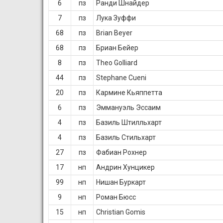
6
пз
Ранди Шнайдер
7
пз
Лука Зуффи
68
пз
Brian Beyer
68
пз
Бриан Бейер
8
пз
Theo Golliard
44
пз
Stephane Cueni
20
пз
Кармине Кьяппетта
6
пз
Эммануэль Эссаим
4
пз
Базиль Штилльхарт
4
пз
Базиль Стильхарт
27
пз
Фабиан Рохнер
17
нп
Андрин Хунцикер
99
нп
Нишан Буркарт
9
нп
Роман Бюсс
15
нп
Christian Gomis