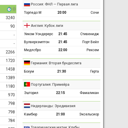
Россия: ФНЛ — Первая лига
Торпедо М
20:00
Сочи
3240
Англия: Кубок лиги
90
Уиком Уондерерс
21:45
Стивенидж
-
Вулверхэмптон
21:45
Порт Вейл
-
Мидлсбро
22:00
Рексем
2266
1720
Германия: Вторая бундеслига
1458
Бохум
21:30
Герта
1389
Португалия: Примейра
1180
Эшторил
22:15
Фамаликан
970
798
Нидерланды: Эредивизия
798
Камбюр
21:00
Эксельсиор
784
Товарищеские матчи: Клубы