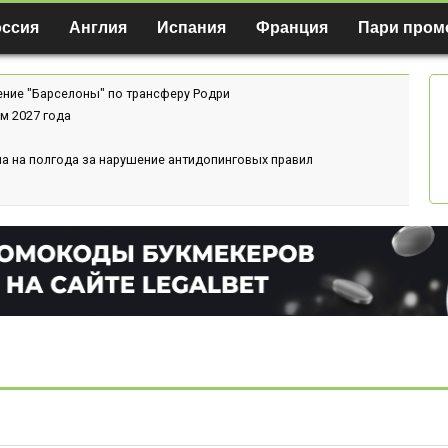
оссия
Англия
Испания
Франция
Пари пром
ение "Барселоны" по трансферу Родри
м 2027 года
а на полгода за нарушение антидопинговых правил