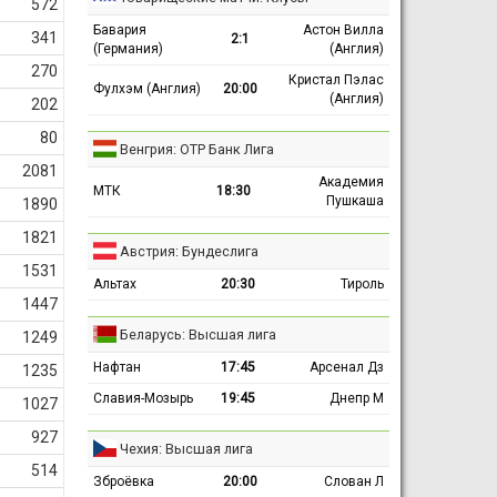
572
Бавария
Астон Вилла
341
2:1
(Германия)
(Англия)
270
Кристал Пэлас
Фулхэм (Англия)
20:00
(Англия)
202
80
Венгрия: ОТР Банк Лига
2081
Академия
МТК
18:30
Пушкаша
1890
1821
Австрия: Бундеслига
1531
Альтах
20:30
Тироль
1447
Беларусь: Высшая лига
1249
Нафтан
17:45
Арсенал Дз
1235
Славия-Мозырь
19:45
Днепр М
1027
927
Чехия: Высшая лига
514
Зброёвка
20:00
Слован Л