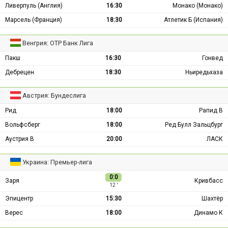
Ливерпуль (Англия)
16:30
Монако (Монако)
Марсель (Франция)
18:30
Атлетик Б (Испания)
Венгрия: ОТР Банк Лига
Пакш
16:30
Гонвед
Дебрецен
18:30
Ньиредьхаза
Австрия: Бундеслига
Рид
18:00
Рапид В
Вольфсберг
18:00
Ред Булл Зальцбург
Аустрия В
20:00
ЛАСК
Украина: Премьер-лига
0:0
Заря
Кривбасс
12 ′
Эпицентр
15:30
Шахтёр
Верес
18:00
Динамо К