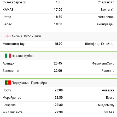
СКА-Хабаровск
1:3
Спартак Кс
КАМАЗ
17:00
Волга Ул
Ротор
18:30
Челябинск
Велес
19:00
Ленинградец
Англия: Кубок лиги
Мэнсфилд Таун
18:00
Шеффилд Юнайтед
Италия: Кубок
Ареццо
20:45
ФеральпиСало
Беневенто
22:00
Равенна
Португалия: Примейра
Порту
20:00
Алверка
Морейренсе
22:30
Брага
Бенфика
22:30
Академику
Жил Висенте
22:30
Риу Аве