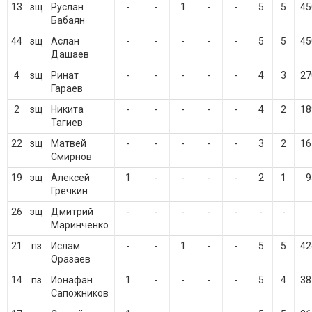
13
зщ
Руслан
-
-
1
-
-
5
5
45
Бабаян
44
зщ
Аслан
-
-
-
-
-
5
5
45
Дашаев
4
зщ
Ринат
-
-
-
-
-
4
3
27
Гараев
2
зщ
Никита
-
-
-
-
-
4
2
18
Тагиев
22
зщ
Матвей
-
-
-
-
-
3
2
16
Смирнов
19
зщ
Алексей
1
-
-
-
-
2
1
9
Гречкин
26
зщ
Дмитрий
-
-
-
-
-
-
-
Маринченко
21
пз
Ислам
-
-
1
-
-
5
5
42
Оразаев
14
пз
Ионафан
1
-
-
-
-
5
4
38
Сапожников