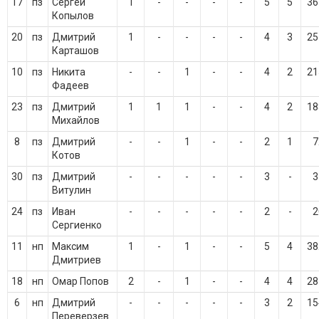
17
пз
Сергей
1
-
-
-
-
5
5
36
Копылов
20
пз
Дмитрий
1
-
-
-
-
4
3
25
Карташов
10
пз
Никита
-
-
1
-
-
4
2
21
Фадеев
23
пз
Дмитрий
1
1
1
-
-
4
2
18
Михайлов
8
пз
Дмитрий
-
-
1
-
-
2
1
7
Котов
30
пз
Дмитрий
-
-
-
-
-
3
-
3
Витулин
24
пз
Иван
-
-
-
-
-
2
-
2
Сергиенко
11
нп
Максим
1
-
1
-
-
5
4
38
Дмитриев
18
нп
Омар Попов
2
-
1
-
-
4
4
28
6
нп
Дмитрий
-
-
-
-
-
3
2
15
Переверзев