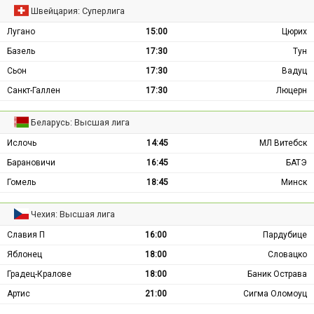
Швейцария: Суперлига
Лугано
15:00
Цюрих
Базель
17:30
Тун
Сьон
17:30
Вадуц
Санкт-Галлен
17:30
Люцерн
Беларусь: Высшая лига
Ислочь
14:45
МЛ Витебск
Барановичи
16:45
БАТЭ
Гомель
18:45
Минск
Чехия: Высшая лига
Славия П
16:00
Пардубице
Яблонец
18:00
Словацко
Градец-Кралове
18:00
Баник Острава
Артис
21:00
Сигма Оломоуц