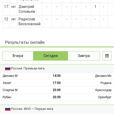
17
нп
Дмитрий
-
-
-
-
-
1
-
Соловьёв
12
нп
Радислав
-
-
-
-
-
-
-
Веселовский
Результаты онлайн
Вчера
Сегодня
Завтра
Россия: Премьер-лига
Динамо М
14:30
Динамо Мх
Зенит
17:00
Родина
Спартак М
20:00
Краснодар
Рубин
20:30
Оренбург
Россия: ФНЛ — Первая лига