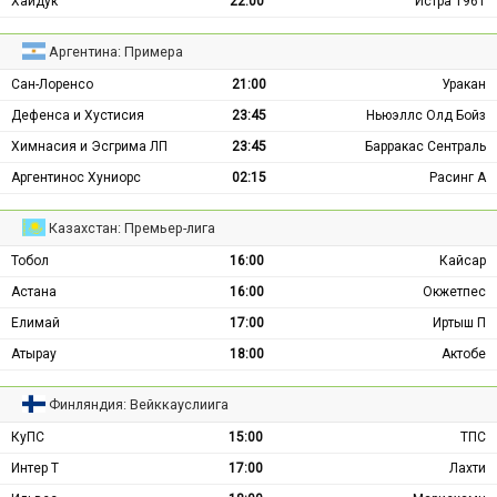
Хайдук
22:00
Истра 1961
Аргентина: Примера
Сан-Лоренсо
21:00
Уракан
Дефенса и Хустисия
23:45
Ньюэллс Олд Бойз
Химнасия и Эсгрима ЛП
23:45
Барракас Сентраль
Аргентинос Хуниорс
02:15
Расинг А
Казахстан: Премьер-лига
Тобол
16:00
Кайсар
Астана
16:00
Окжетпес
Елимай
17:00
Иртыш П
Атырау
18:00
Актобе
Финляндия: Вейккауслиига
КуПС
15:00
ТПС
Интер Т
17:00
Лахти