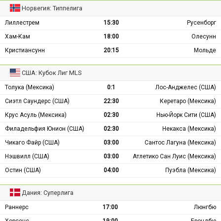
Норвегия: Типпелига
Лиллестрем
15:30
Русенборг
Хам-Кам
18:00
Олесунн
Кристиансунн
20:15
Мольде
США: Кубок Лиг MLS
Толука (Мексика)
0:1
Лос-Анджелес (США)
Сиэтл Саундерс (США)
22:30
Керетаро (Мексика)
Крус Асуль (Мексика)
02:30
Нью-Йорк Сити (США)
Филадельфия Юнион (США)
02:30
Некакса (Мексика)
Чикаго Файр (США)
03:00
Сантос Лагуна (Мексика)
Нэшвилл (США)
03:00
Атлетико Сан Луис (Мексика)
Остин (США)
04:00
Пуэбла (Мексика)
Дания: Суперлига
Раннерс
17:00
Люнгбю