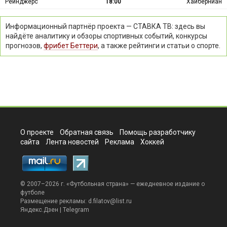
Рейнджерс
18:00
Хайберниан
Информационный партнёр проекта — СТАВКА ТВ: здесь вы
найдёте аналитику и обзоры спортивных событий, конкурсы
прогнозов,
фрибет Беттери
, а также рейтинги и статьи о спорте.
О проекте
Обратная связь
Помощь разработчику
сайта
Лента новостей
Реклама
Хоккей
© 2007–2026 г. «
Футбольная страна
» — ежедневное издание о
футболе
Размещение рекламы:
d.filatov@list.ru
Яндекс.Дзен
|
Telegram