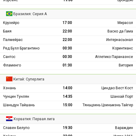
Хорсенс
19:00
Брондбю
Бразилия: Серия А
Крузейро
17:00
Мирасол
Баия
22:00
Васко да Гама
Палмейрас
22:00
Интернасьонал
Ред Булл Брагантино
00:30
Коринтианс
Сантос
00:30
Атлетико Паранаэнсе
Фламенго
01:30
Витория
Китай: Суперлига
Хэнань
14:00
Циндао Вест Кост
Чунцин Тунлян
14:35
Шанхай Порт
Шаньдун Тайшань
15:00
Тяньцзинь Цзиньмэнь Тайгер
Хорватия: Первая лига
Славен Белупо
19:30
Вараждин