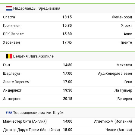
Нидерланды: Эредивизия
Спарта
13:15
Фейеноорд
Гронинген
15:30
Утрехт
ПЕК Зволле
15:30
Аякс
Херенвен
17:45
Твенте
Бельгия: Лига Жюпиле
Гент
14:30
Мехелен
Шарлеруа
17:00
Ауд-Хеверле Лёвен
Зюлте-Варегем
17:00
Генк
Андерлехт
19:30
Ла Лувьер
Антверпен
20:15
Беверен
Товарищеские матчи: Клубы
Манчестер Сити (Англия)
14:00
Атлетико М (Испания)
Джохор Дарул Тазим (Малайзия)
15:00
Челси (Англия)