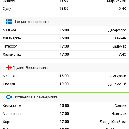
Ильвес
18:00
Мариехамн
Оулу
19:00
ХИК
Швеция: Аллсвенскан
Мальмё
15:00
Дегерфорс
Хаммарбю
15:00
Хеккен
Гётеборг
17:30
Кальмар
Хальмстад
17:30
ГАИС
Грузия: Высшая лига
Мешахте
16:00
Самгурали
Спаэри
19:00
Динамо Тб
Шотландия: Премьер-лига
Килмарнок
15:30
Селтик
Мазервелл
17:00
Фалкирк
Хартс
17:00
Данди Юнайтед