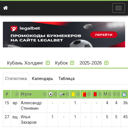
Togg
navig
Кубань Холдинг
Кубок
2025-2026
Статистика
Календарь
Таблица
#
Игрок
M
С
15
вр
Александр
-
-
1
-
-
4
4
36
Стенякин
27
зщ
Илья
1
-
1
-
-
5
5
45
Захаров