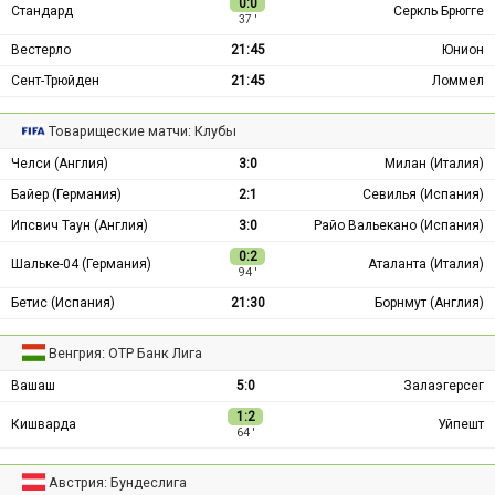
0:0
Стандард
Серкль Брюгге
37 ′
Вестерло
21:45
Юнион
Сент-Трюйден
21:45
Ломмел
Товарищеские матчи: Клубы
Челси (Англия)
3:0
Милан (Италия)
Байер (Германия)
2:1
Севилья (Испания)
Ипсвич Таун (Англия)
3:0
Райо Вальекано (Испания)
0:2
Шальке-04 (Германия)
Аталанта (Италия)
94 ′
Бетис (Испания)
21:30
Борнмут (Англия)
Венгрия: ОТР Банк Лига
Вашаш
5:0
Залаэгерсег
1:2
Кишварда
Уйпешт
64 ′
Австрия: Бундеслига