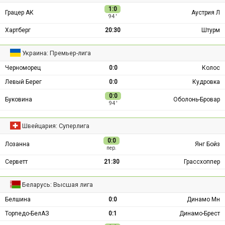
1:0
Грацер АК
Аустрия Л
94 ′
Хартберг
20:30
Штурм
Украина: Премьер-лига
Черноморец
0:0
Колос
Левый Берег
0:0
Кудровка
0:0
Буковина
Оболонь-Бровар
94 ′
Швейцария: Суперлига
0:0
Лозанна
Янг Бойз
пер.
Серветт
21:30
Грассхоппер
Беларусь: Высшая лига
Белшина
0:0
Динамо Мн
Торпедо-БелАЗ
0:1
Динамо-Брест