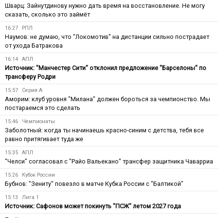
Шварц: Зайнутдинову нужно дать время на восстановление. Не могу
сказать, сколько это займёт
16:27
РПЛ
Наумов: не думаю, что "Локомотив" на дистанции сильно пострадает
от ухода Батракова
16:14
АПЛ
Источник: "Манчестер Сити" отклонил предложение "Барселоны" по
трансферу Родри
15:57
Серия А
Аморим: клуб уровня "Милана" должен бороться за чемпионство. Мы
постараемся это сделать
15:46
Чемпионаты
Заболотный: когда ты начинаешь красно-синим с детства, тебя все
равно притягивает туда же
15:35
АПЛ
"Челси" согласовал с "Райо Вальекано" трансфер защитника Чаварриа
15:26
Кубок России
Бубнов: "Зениту" повезло в матче Кубка России с "Балтикой"
15:13
Лига 1
Источник: Сафонов может покинуть "ПСЖ" летом 2027 года