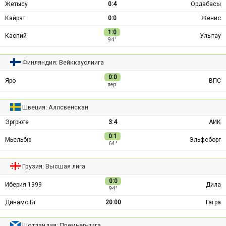
Жетысу
0:4
Ордабасы
Кайрат
0:0
Женис
1:0
Каспий
Улытау
94 ′
Финляндия: Вейккауслиига
0:0
Яро
ВПС
пер.
Швеция: Аллсвенскан
Эргрюте
3:4
АИК
0:1
Мьельбю
Эльфсборг
64 ′
Грузия: Высшая лига
0:0
Иберия 1999
Дила
94 ′
Динамо Бт
20:00
Гагра
Шотландия: Премьер-лига