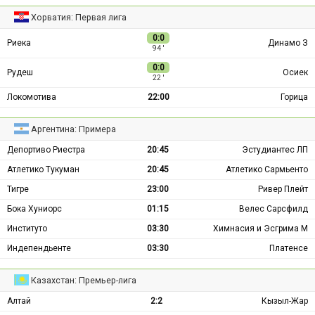
Хорватия: Первая лига
0:0
Риека
Динамо З
94 ′
0:0
Рудеш
Осиек
22 ′
Локомотива
22:00
Горица
Аргентина: Примера
Депортиво Риестра
20:45
Эстудиантес ЛП
Атлетико Тукуман
20:45
Атлетико Сармьенто
Тигре
23:00
Ривер Плейт
Бока Хуниорс
01:15
Велес Сарсфилд
Институто
03:30
Химнасия и Эсгрима М
Индепендьенте
03:30
Платенсе
Казахстан: Премьер-лига
Алтай
2:2
Кызыл-Жар