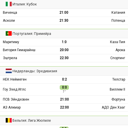
Италия: Кубок
Виченца
21:00
Катания
Асколи
21:30
Потенца
Португалия: Примейра
Маритиму
1:0
Каза Пия
Витория Гимарайнш
20:00
Арока
Эштрела
22:30
Спортинг
Нидерланды: Эредивизия
НЕК Неймеген
0:2
Телстар
0:0
Гоу Эхед Иглс
Виллем II
7 ′
ПСВ Эйндховен
21:00
Фортуна
АЗ Алкмар
22:00
АДО Ден Хааг
Бельгия: Лига Жюпиле