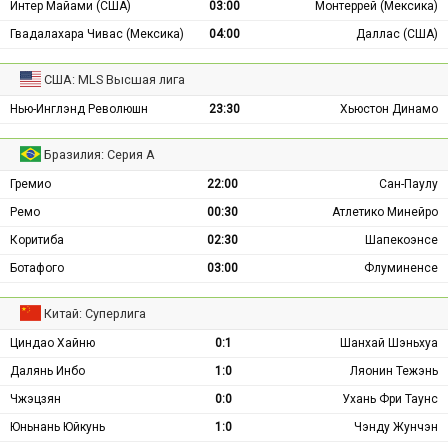
Интер Майами (США)
03:00
Монтеррей (Мексика)
Гвадалахара Чивас (Мексика)
04:00
Даллас (США)
США: MLS Высшая лига
Нью-Инглэнд Революшн
23:30
Хьюстон Динамо
Бразилия: Серия А
Гремио
22:00
Сан-Паулу
Ремо
00:30
Атлетико Минейро
Коритиба
02:30
Шапекоэнсе
Ботафого
03:00
Флуминенсе
Китай: Суперлига
Циндао Хайню
0:1
Шанхай Шэньхуа
Далянь Инбо
1:0
Ляонин Тежэнь
Чжэцзян
0:0
Ухань Фри Таунс
Юньнань Юйкунь
1:0
Чэнду Жунчэн