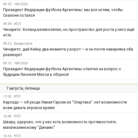
09:55
ЧМ-2026
Президент Федерации футбола Аргентины: мы все хотим, чтобы
Скалони остался
09:38
АПЛ
Чичарито: Холанд великолепен, но пространство для роста у него ещё
есть
09:25
Бундеслига
Чичарито: дай Кейну два момента у ворот — и он почти наверняка оба
реализует
09:10
ЧМ-2026
Президент Федерации футбола Аргентины ответил на вопрос о
будущем Лионеля Месси в сборной
7 августа, пятница
17:03
РПЛ
Карседо — об уходе Ливая Гарсии из "Спартака": нет возможности
всем давать игровое время
16:49
РПЛ
Шварц: здорово, что у нас есть возможность противостоять
махачкалинскому "Динамо"
16:36
РПЛ