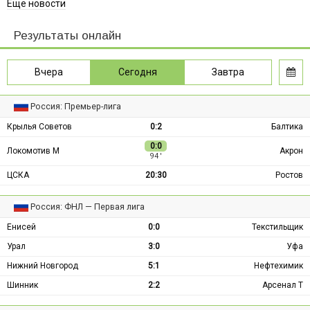
Ещё новости
Результаты онлайн
Вчера
Сегодня
Завтра
Россия: Премьер-лига
Крылья Советов
0:2
Балтика
0:0
Локомотив М
Акрон
94 ′
ЦСКА
20:30
Ростов
Россия: ФНЛ — Первая лига
Енисей
0:0
Текстильщик
Урал
3:0
Уфа
Нижний Новгород
5:1
Нефтехимик
Шинник
2:2
Арсенал Т