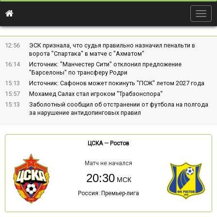
Togg
navig
12:56
ЭСК признала, что судья правильно назначил пенальти в
ворота "Спартака" в матче с "Ахматом"
16:14
Источник: "Манчестер Сити" отклонил предложение
"Барселоны" по трансферу Родри
15:13
Источник: Сафонов может покинуть "ПСЖ" летом 2027 года
15:57
Мохамед Салах стал игроком "Трабзонспора"
15:13
Заболотный сообщил об отстранении от футбола на полгода
за нарушение антидопинговых правил
ЦСКА
—
Ростов
Матч не начался
20:30
Россия: Премьер-лига