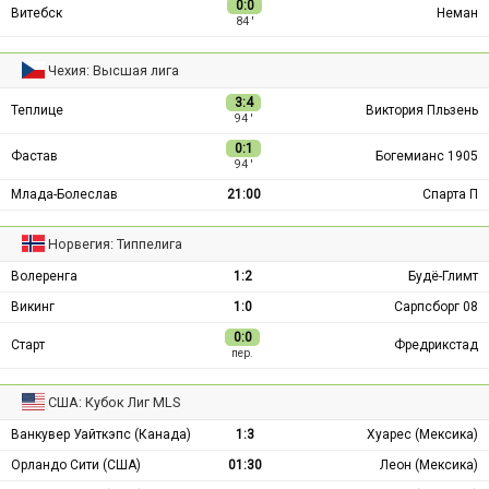
0:0
Витебск
Неман
84 ′
Чехия: Высшая лига
3:4
Теплице
Виктория Пльзень
94 ′
0:1
Фастав
Богемианс 1905
94 ′
Млада-Болеслав
21:00
Спарта П
Норвегия: Типпелига
Волеренга
1:2
Будё-Глимт
Викинг
1:0
Сарпсборг 08
0:0
Старт
Фредрикстад
пер.
США: Кубок Лиг MLS
Ванкувер Уайткэпс (Канада)
1:3
Хуарес (Мексика)
Орландо Сити (США)
01:30
Леон (Мексика)