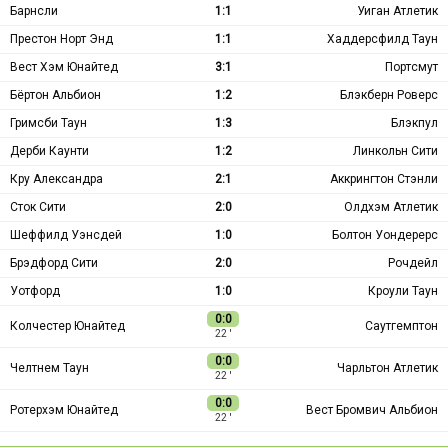
Барнсли
1:1
Уиган Атлетик
Престон Норт Энд
1:1
Хаддерсфилд Таун
Вест Хэм Юнайтед
3:1
Портсмут
Бёртон Альбион
1:2
Блэкберн Роверс
Гримсби Таун
1:3
Блэкпул
Дерби Каунти
1:2
Линкольн Сити
Кру Александра
2:1
Аккрингтон Стэнли
Сток Сити
2:0
Олдхэм Атлетик
Шеффилд Уэнсдей
1:0
Болтон Уондерерс
Брэдфорд Сити
2:0
Рочдейл
Уотфорд
1:0
Кроули Таун
0:0
Колчестер Юнайтед
Саутгемптон
22 ′
0:0
Челтнем Таун
Чарльтон Атлетик
22 ′
0:0
Ротерхэм Юнайтед
Вест Бромвич Альбион
22 ′