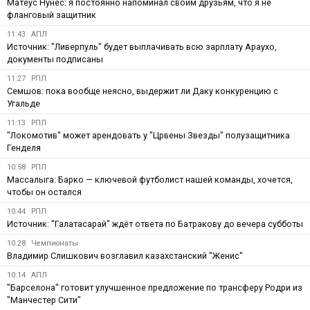
Матеус Нунес: я постоянно напоминал своим друзьям, что я не
фланговый защитник
11:43
АПЛ
Источник: "Ливерпуль" будет выплачивать всю зарплату Араухо,
документы подписаны
11:27
РПЛ
Семшов: пока вообще неясно, выдержит ли Даку конкуренцию с
Угальде
11:13
РПЛ
"Локомотив" может арендовать у "Црвены Звезды" полузащитника
Генделя
10:58
РПЛ
Массалыга: Барко — ключевой футболист нашей команды, хочется,
чтобы он остался
10:44
РПЛ
Источник: "Галатасарай" ждёт ответа по Батракову до вечера субботы
10:28
Чемпионаты
Владимир Слишкович возглавил казахстанский "Женис"
10:14
АПЛ
"Барселона" готовит улучшенное предложение по трансферу Родри из
"Манчестер Сити"