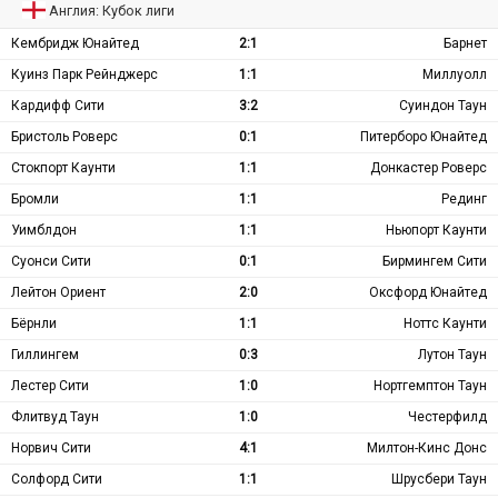
Англия: Кубок лиги
Кембридж Юнайтед
2:1
Барнет
Куинз Парк Рейнджерс
1:1
Миллуолл
Кардифф Сити
3:2
Суиндон Таун
Бристоль Роверс
0:1
Питерборо Юнайтед
Стокпорт Каунти
1:1
Донкастер Роверс
Бромли
1:1
Рединг
Уимблдон
1:1
Ньюпорт Каунти
Суонси Сити
0:1
Бирмингем Сити
Лейтон Ориент
2:0
Оксфорд Юнайтед
Бёрнли
1:1
Ноттс Каунти
Гиллингем
0:3
Лутон Таун
Лестер Сити
1:0
Нортгемптон Таун
Флитвуд Таун
1:0
Честерфилд
Норвич Сити
4:1
Милтон-Кинс Донс
Солфорд Сити
1:1
Шрусбери Таун