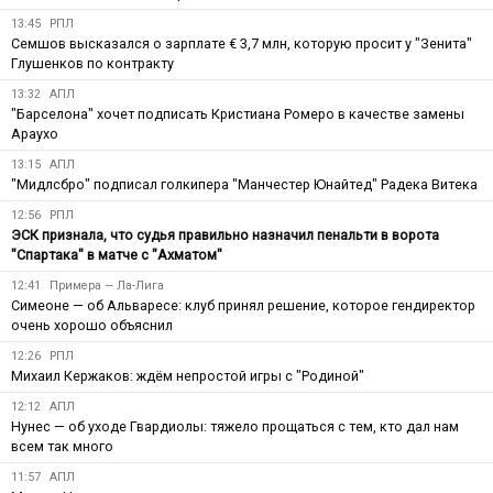
13:45
РПЛ
Семшов высказался о зарплате € 3,7 млн, которую просит у "Зенита"
Глушенков по контракту
13:32
АПЛ
"Барселона" хочет подписать Кристиана Ромеро в качестве замены
Араухо
13:15
АПЛ
"Мидлсбро" подписал голкипера "Манчестер Юнайтед" Радека Витека
12:56
РПЛ
ЭСК признала, что судья правильно назначил пенальти в ворота
"Спартака" в матче с "Ахматом"
12:41
Примера — Ла-Лига
Симеоне — об Альваресе: клуб принял решение, которое гендиректор
очень хорошо объяснил
12:26
РПЛ
Михаил Кержаков: ждём непростой игры с "Родиной"
12:12
АПЛ
Нунес — об уходе Гвардиолы: тяжело прощаться с тем, кто дал нам
всем так много
11:57
АПЛ