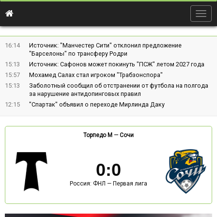
Togg
navig
16:14
Источник: "Манчестер Сити" отклонил предложение
"Барселоны" по трансферу Родри
15:13
Источник: Сафонов может покинуть "ПСЖ" летом 2027 года
15:57
Мохамед Салах стал игроком "Трабзонспора"
15:13
Заболотный сообщил об отстранении от футбола на полгода
за нарушение антидопинговых правил
12:15
"Спартак" объявил о переходе Мирлинда Даку
Торпедо М
—
Сочи
0
:
0
Россия: ФНЛ — Первая лига