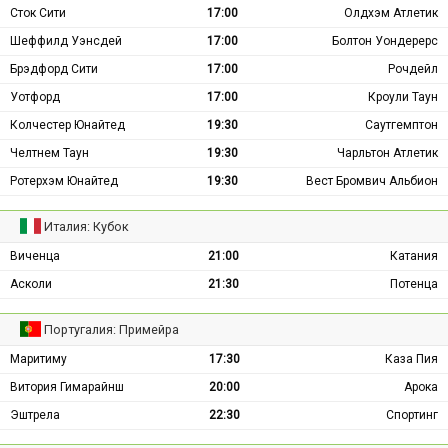
Сток Сити
17:00
Олдхэм Атлетик
Шеффилд Уэнсдей
17:00
Болтон Уондерерс
Брэдфорд Сити
17:00
Рочдейл
Уотфорд
17:00
Кроули Таун
Колчестер Юнайтед
19:30
Саутгемптон
Челтнем Таун
19:30
Чарльтон Атлетик
Ротерхэм Юнайтед
19:30
Вест Бромвич Альбион
Италия: Кубок
Виченца
21:00
Катания
Асколи
21:30
Потенца
Португалия: Примейра
Маритиму
17:30
Каза Пия
Витория Гимарайнш
20:00
Арока
Эштрела
22:30
Спортинг