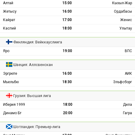
Алтай
15:00
Кызыл-Жар
Жетысу
16:00
Ордабасы
Кайрат
17:00
Женис
Каспий
18:00
Улытау
Финляндия: Вейккауслиига
Яро
19:00
ВПС
Швеция: Аллсвенскан
Эргрюте
16:00
АИК
Мьельбю
18:30
Эльфсборг
Грузия: Высшая лига
Иберия 1999
18:00
Дила
Динамо Бт
20:00
Гагра
Шотландия: Премьер-лига