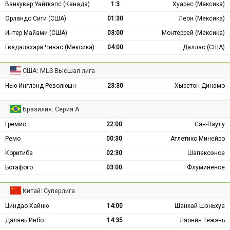
Ванкувер Уайткэпс (Канада)
1:3
Хуарес (Мексика)
Орландо Сити (США)
01:30
Леон (Мексика)
Интер Майами (США)
03:00
Монтеррей (Мексика)
Гвадалахара Чивас (Мексика)
04:00
Даллас (США)
США: MLS Высшая лига
Нью-Инглэнд Революшн
23:30
Хьюстон Динамо
Бразилия: Серия А
Гремио
22:00
Сан-Паулу
Ремо
00:30
Атлетико Минейро
Коритиба
02:30
Шапекоэнсе
Ботафого
03:00
Флуминенсе
Китай: Суперлига
Циндао Хайню
14:00
Шанхай Шэньхуа
Далянь Инбо
14:35
Ляонин Тежэнь