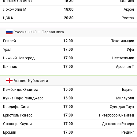
Крылья Советов
15:30
Балтика
Локомотив М
18:00
Акрон
ЦСКА
20:30
Ростов
Россия: ФНЛ — Первая лига
Енисей
12:00
Текстильщик
Урал
17:00
Уфа
Нижний Новгород
17:00
Нефтехимик
Шинник
17:00
Арсенал Т
Англия: Кубок лиги
Кембридж Юнайтед
15:00
Барнет
Куинз Парк Рейнджерс
16:00
Миллуолл
Кардифф Сити
17:00
Суиндон Таун
Бристоль Роверс
17:00
Питерборо Юнайтед
Стокпорт Каунти
17:00
Донкастер Роверс
Бромли
17:00
Рединг