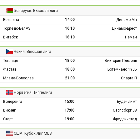
Беларусь: Высшая лига
Белшина
14:00
Динамо Мн
Торпедо-БелАЗ
16:10
Динамо-Брест
Витебск
18:10
Неман
Чехия: Высшая лига
Теплице
18:00
Виктория Пльзень
Фастав
18:00
Богемианс 1905
Млада-Болеслав
21:00
Спарта П
Норвегия: Типпелига
Волеренга
15:00
Будё-Глимт
Викинг
17:00
Сарпсборг 08
Старт
19:00
Фредрикстад
США: Кубок Лиг MLS