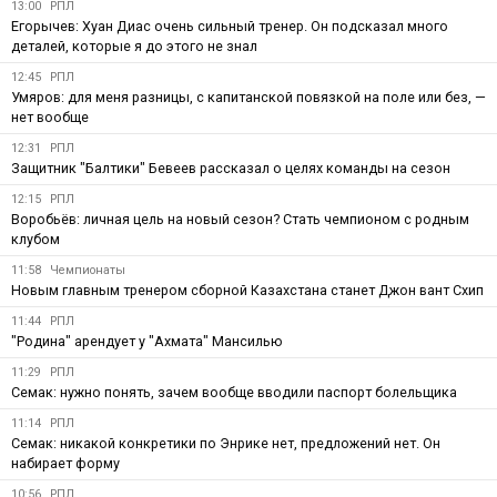
13:00
РПЛ
Егорычев: Хуан Диас очень сильный тренер. Он подсказал много
деталей, которые я до этого не знал
12:45
РПЛ
Умяров: для меня разницы, с капитанской повязкой на поле или без, —
нет вообще
12:31
РПЛ
Защитник "Балтики" Бевеев рассказал о целях команды на сезон
12:15
РПЛ
Воробьёв: личная цель на новый сезон? Стать чемпионом с родным
клубом
11:58
Чемпионаты
Новым главным тренером сборной Казахстана станет Джон вант Схип
11:44
РПЛ
"Родина" арендует у "Ахмата" Мансилью
11:29
РПЛ
Семак: нужно понять, зачем вообще вводили паспорт болельщика
11:14
РПЛ
Семак: никакой конкретики по Энрике нет, предложений нет. Он
набирает форму
10:56
РПЛ