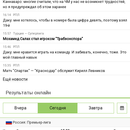
Каннаваро: многие считали, что на ЧМ у нас не возникнет трудностей,
но я предупреждал об этом заранее
16:14
РПЛ
Даку: мне хотелось, чтобы в номере была цифра девять, поэтому взял
19-й
15:57
Турция — Суперлига
Мохамед Салах стал игроком "Трабзонспора"
15:46
РПЛ
Даку: мне нравится играть на команду. И забивать, конечно, тоже. Это
мой главный навык
15:35
РПЛ
Матч "Спартак" — "Краснодар" обслужит Кирилл Левников
Ещё новости
Результаты онлайн
Вчера
Сегодня
Завтра
Россия: Премьер-лига