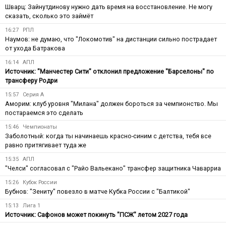
Шварц: Зайнутдинову нужно дать время на восстановление. Не могу
сказать, сколько это займёт
16:27
РПЛ
Наумов: не думаю, что "Локомотив" на дистанции сильно пострадает
от ухода Батракова
16:14
АПЛ
Источник: "Манчестер Сити" отклонил предложение "Барселоны" по
трансферу Родри
15:57
Серия А
Аморим: клуб уровня "Милана" должен бороться за чемпионство. Мы
постараемся это сделать
15:46
Чемпионаты
Заболотный: когда ты начинаешь красно-синим с детства, тебя все
равно притягивает туда же
15:35
АПЛ
"Челси" согласовал с "Райо Вальекано" трансфер защитника Чаварриа
15:26
Кубок России
Бубнов: "Зениту" повезло в матче Кубка России с "Балтикой"
15:13
Лига 1
Источник: Сафонов может покинуть "ПСЖ" летом 2027 года