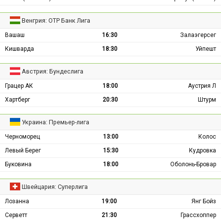
Венгрия: ОТР Банк Лига
Вашаш
16:30
Залаэгерсег
Кишварда
18:30
Уйпешт
Австрия: Бундеслига
Грацер АК
18:00
Аустрия Л
Хартберг
20:30
Штурм
Украина: Премьер-лига
Черноморец
13:00
Колос
Левый Берег
15:30
Кудровка
Буковина
18:00
Оболонь-Бровар
Швейцария: Суперлига
Лозанна
19:00
Янг Бойз
Серветт
21:30
Грассхоппер