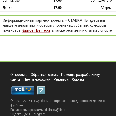
Сент-Миррен
17:00
Сент-Джонстон
Данди
17:00
Абердин
Информационный партнёр проекта — СТАВКА ТВ: здесь вы
найдёте аналитику и обзоры спортивных событий, конкурсы
прогнозов,
фрибет Беттери
, а также рейтинги и статьи о спорте.
О проекте
Обратная связь
Помощь разработчику
сайта
Лента новостей
Реклама
Хоккей
© 2007–2026 г. «
Футбольная страна
» — ежедневное издание о
футболе
Размещение рекламы:
d.filatov@list.ru
Яндекс.Дзен
|
Telegram