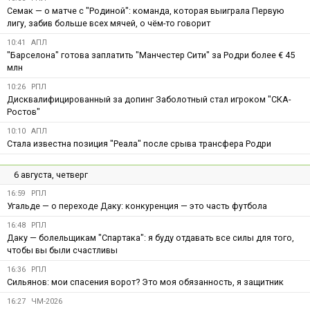
Семак — о матче с "Родиной": команда, которая выиграла Первую
лигу, забив больше всех мячей, о чём-то говорит
10:41
АПЛ
"Барселона" готова заплатить "Манчестер Сити" за Родри более € 45
млн
10:26
РПЛ
Дисквалифицированный за допинг Заболотный стал игроком "СКА-
Ростов"
10:10
АПЛ
Стала известна позиция "Реала" после срыва трансфера Родри
6 августа, четверг
16:59
РПЛ
Угальде — о переходе Даку: конкуренция — это часть футбола
16:48
РПЛ
Даку — болельщикам "Спартака": я буду отдавать все силы для того,
чтобы вы были счастливы
16:36
РПЛ
Сильянов: мои спасения ворот? Это моя обязанность, я защитник
16:27
ЧМ-2026