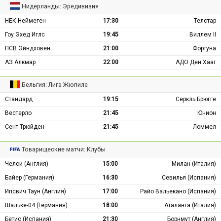
Нидерланды: Эредивизия
НЕК Неймеген
17:30
Телстар
Гоу Эхед Иглс
19:45
Виллем II
ПСВ Эйндховен
21:00
Фортуна
АЗ Алкмар
22:00
АДО Ден Хааг
Бельгия: Лига Жюпиле
Стандард
19:15
Серкль Брюгге
Вестерло
21:45
Юнион
Сент-Трюйден
21:45
Ломмел
Товарищеские матчи: Клубы
Челси (Англия)
15:00
Милан (Италия)
Байер (Германия)
16:30
Севилья (Испания)
Ипсвич Таун (Англия)
17:00
Райо Вальекано (Испания)
Шальке-04 (Германия)
18:00
Аталанта (Италия)
Бетис (Испания)
21:30
Борнмут (Англия)