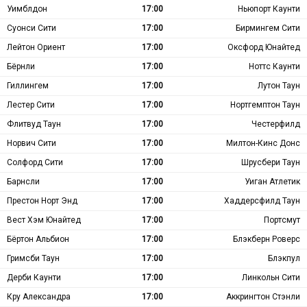
Уимблдон
17:00
Ньюпорт Каунти
Суонси Сити
17:00
Бирмингем Сити
Лейтон Ориент
17:00
Оксфорд Юнайтед
Бёрнли
17:00
Ноттс Каунти
Гиллингем
17:00
Лутон Таун
Лестер Сити
17:00
Нортгемптон Таун
Флитвуд Таун
17:00
Честерфилд
Норвич Сити
17:00
Милтон-Кинс Донс
Солфорд Сити
17:00
Шрусбери Таун
Барнсли
17:00
Уиган Атлетик
Престон Норт Энд
17:00
Хаддерсфилд Таун
Вест Хэм Юнайтед
17:00
Портсмут
Бёртон Альбион
17:00
Блэкберн Роверс
Гримсби Таун
17:00
Блэкпул
Дерби Каунти
17:00
Линкольн Сити
Кру Александра
17:00
Аккрингтон Стэнли