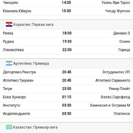
Чжэцзян
14:35
Ухань Фри Таунс
Юньнань Юйкунь
15:00
Чэнду Жунчэн
Хорватия: Первая лига
Риека
18:00
Динамо З
Рудеш
19:30
Осиек
Локомотива
22:00
Горица
Аргентина: Примера
Депортиво Риестра
20:45
Эстудиантес ЛП
Атлетико Тукуман
20:45
Атлетико Сармьенто
Тигре
23:00
Ривер Плейт
Бока Хуниорс
01:15
Велес Сарсфилд
Институто
03:30
Химнасия и Эсгрима М
Индепендьенте
03:30
Платенсе
Казахстан: Премьер-лига