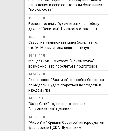
отношения к себе со стороны болельщиков
"Локомотива"
15:35
РПЛ
Волков: хотим и будем играть на победу
даже с "Зенитом". Никакого страха нет
15:26
РПЛ
Саусь: на чемпионате мира болел за то,
чтобы Месси снова выиграл титул
15:13
РПЛ
Мещеряков — о старте "Локомотива":
возможно, это просчёты в подготовке
14:59
РПЛ
Латышонок: "Балтика" способна бороться
за медали. Будем стараться побеждать в
каждой игре
14:45
АПЛ
"Халл Сити" подписал голкипера
"Олимпиакоса" Цолакиса
14:32
РПЛ
"Акрон" и "Крылья Советов" интересуются
форвардом ЦСКА Шуманским