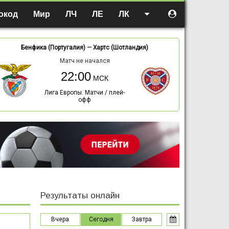
окод
Мир
ЛЧ
ЛЕ
ЛК
Бенфика (Португалия)
—
Хартс (Шотландия)
Матч не начался
22:00
Лига Европы: Матчи / плей-
офф
Результаты онлайн
Вчера
Сегодня
Завтра