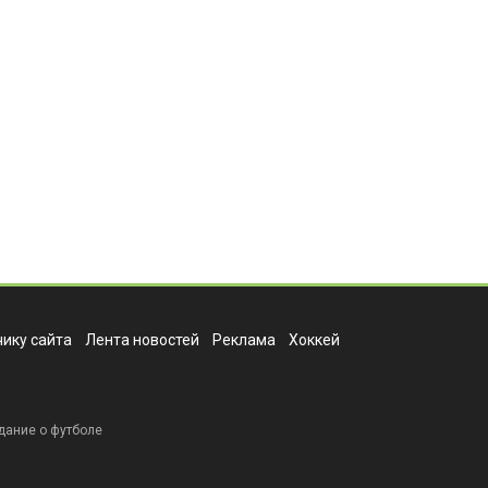
ику сайта
Лента новостей
Реклама
Хоккей
дание о футболе