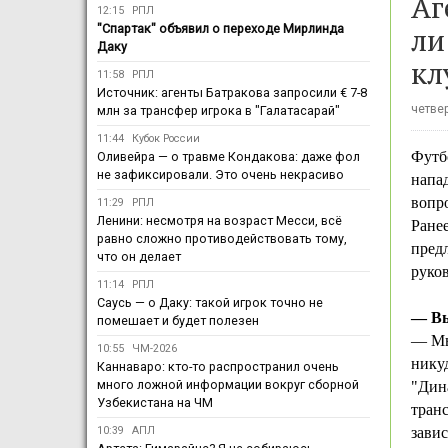
Аг
12:15
РПЛ
ли
"Спартак" объявил о переходе Мирлинда
Даку
кл
11:58
РПЛ
Источник: агенты Батракова запросили € 7-8
четвер
млн за трансфер игрока в "Галатасарай"
11:44
Кубок России
Футб
Оливейра — о травме Кондакова: даже фол
не зафиксировали. Это очень некрасиво
напа
вопро
11:29
РПЛ
Ленини: несмотря на возраст Месси, всё
Ране
равно сложно противодействовать тому,
пред
что он делает
руко
11:14
РПЛ
Саусь — о Даку: такой игрок точно не
— Вы
помешает и будет полезен
— Мы 
10:55
ЧМ-2026
никуд
Каннаваро: кто-то распространил очень
много ложной информации вокруг сборной
"Дина
Узбекистана на ЧМ
тран
10:39
АПЛ
завис