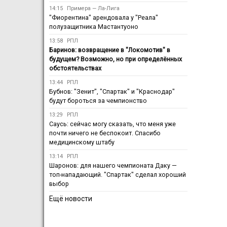
14:15
Примера — Ла-Лига
"Фиорентина" арендовала у "Реала"
полузащитника Мастантуоно
13:58
РПЛ
Баринов: возвращение в "Локомотив" в
будущем? Возможно, но при определённых
обстоятельствах
13:44
РПЛ
Бубнов: "Зенит", "Спартак" и "Краснодар"
будут бороться за чемпионство
13:29
РПЛ
Саусь: сейчас могу сказать, что меня уже
почти ничего не беспокоит. Спасибо
медицинскому штабу
13:14
РПЛ
Шаронов: для нашего чемпионата Даку —
топ-нападающий. "Спартак" сделал хороший
выбор
Ещё новости