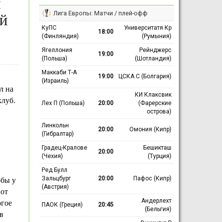
н
Лига Европы: Матчи / плей-офф
ий
КуПС
Университатя Кр
18:00
(Финляндия)
(Румыния)
Ягеллония
Рейнджерс
19:00
(Польша)
(Шотландия)
Маккаби Т-А
19:00
ЦСКА С (Болгария)
(Израиль)
л на
КИ Клаксвик
клуб.
Лех П (Польша)
20:00
(Фарерские
острова)
Линкольн
20:00
Омония (Кипр)
(Гибралтар)
Градец-Кралове
Бешикташ
20:00
(Чехия)
(Турция)
Ред Булл
Зальцбург
20:00
Пафос (Кипр)
обы у
(Австрия)
 от
Андерлехт
огое
ПАОК (Греция)
20:45
(Бельгия)
в