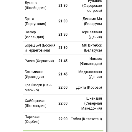
Рунавик
Лугано
21:30
(Фарерские
(Швейцария)
острова)
Брага
Динамо Мн
21:30
(Португалия)
(Беларусь)
Валюр
Норшелланн
21:30
(Исландия)
(Дания)
Борац Б-Л (Босния
МЛ Витебск
21:30
и Герцеговина)
(Беларусь)
Ильвес
Риека (Хорватия)
21:45
(Финляндия)
Богемианс
Мидтьюлланн
21:45
(Ирландия)
(Дания)
Тре Фиори (Сан-
22:00
Дрита (Косово)
Марино)
Шкендия
Хайберниан
22:00
(Северная
(Шотландия)
Македония)
Партизан
22:00
Тобол (Казахстан)
(Сербия)