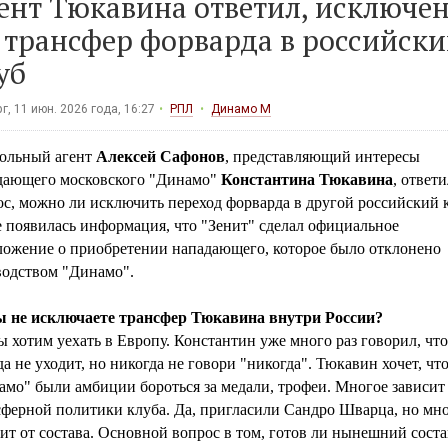
ент Тюкавина ответил, исключё
 трансфер форварда в российск
уб
г, 11 июн. 2026 года, 16:27
РПЛ
Динамо М
ольный агент
Алексей Сафонов
, представляющий интересы
дающего московского "Динамо"
Константина Тюкавина
, ответи
с, можно ли исключить переход форварда в другой российский 
е появилась информация, что "Зенит" сделал официальное
ложение о приобретении нападающего, которое было отклонено
водством "Динамо".
 не исключаете трансфер Тюкавина внутри России?
хотим уехать в Европу. Константин уже много раз говорил, что
а не уходит, но никогда не говори "никогда". Тюкавин хочет, чт
мо" были амбиции бороться за медали, трофеи. Многое зависит
сферной политики клуба. Да, пригласили Сандро Шварца, но мн
ит от состава. Основной вопрос в том, готов ли нынешний соста