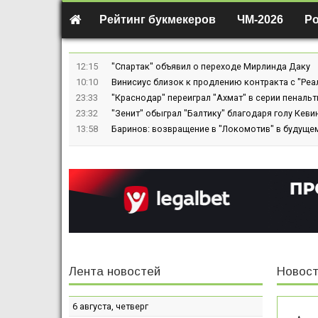
Рейтинг букмекеров
ЧМ-2026
Р
12:15
"Спартак" объявил о переходе Мирлинда Даку
10:10
Винисиус близок к продлению контракта с "Реа
23:33
"Краснодар" переиграл "Ахмат" в серии пенальт
23:32
"Зенит" обыграл "Балтику" благодаря голу Кев
13:58
Баринов: возвращение в "Локомотив" в будуще
Лента новостей
Новост
6 августа, четверг