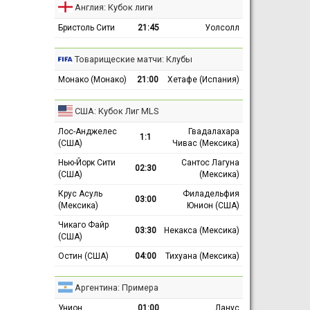
Англия: Кубок лиги
Бристоль Сити
21:45
Уолсолл
Товарищеские матчи: Клубы
Монако (Монако)
21:00
Хетафе (Испания)
США: Кубок Лиг MLS
Лос-Анджелес
Гвадалахара
1:1
(США)
Чивас (Мексика)
Нью-Йорк Сити
Сантос Лагуна
02:30
(США)
(Мексика)
Крус Асуль
Филадельфия
03:00
(Мексика)
Юнион (США)
Чикаго Файр
03:30
Некакса (Мексика)
(США)
Остин (США)
04:00
Тихуана (Мексика)
Аргентина: Примера
Унион
01:00
Ланус