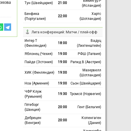
Викингур Р
онова
Тун (Швейцария)
21:00
(Исландия)
Бенфика
Хартс
22:00
(Португалия)
(Шотландия)
Лига конференций: Матчи / плей-офф
Интер Т
Вадуц
18:00
(Финляндия)
(Лихтенштейн)
Яблонец (Чехия)
19:00
РФШ (Латвия)
Пайде (Эстония)
19:00
Рапид В (Австрия)
Мазервелл
ХИК (Финляндия)
19:00
(Шотландия)
Ноа (Армения)
19:00
Сьон (Швейцария)
ЧФР Клуж
19:30
Тромсё (Норвегия)
(Румыния)
Гётеборг
20:00
Гент (Бельгия)
(Швеция)
Дебрецен
Копенгаген
20:00
(Венгрия)
(Дания)
Хаммарбю