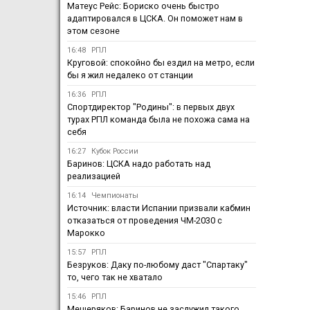
Матеус Рейс: Бориско очень быстро
адаптировался в ЦСКА. Он поможет нам в
этом сезоне
16:48
РПЛ
Круговой: спокойно бы ездил на метро, если
бы я жил недалеко от станции
16:36
РПЛ
Спортдиректор "Родины": в первых двух
турах РПЛ команда была не похожа сама на
себя
16:27
Кубок России
Баринов: ЦСКА надо работать над
реализацией
16:14
Чемпионаты
Источник: власти Испании призвали кабмин
отказаться от проведения ЧМ-2030 с
Марокко
15:57
РПЛ
Безруков: Даку по-любому даст "Спартаку"
то, чего так не хватало
15:46
РПЛ
Мещеряков: Баринов не заслужил такого