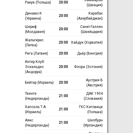
Ракув (Польша)
20:00
(Швеция)
Динамо К
Карабах
20:00
(Украина)
(Азербайджан)
Шериф
Санкт-Галлен
20:00
(Молдавия)
(Швейцария)
Жальгирис
20:00
Хайдук (Хорватия)
(Литва)
Рига (Латвия)
20:00
Дьёр (Венгрия)
Интер Клуб
Эскальдес
20:00
Флора (Эстония)
(Андорра)
Аустрия В
Бейтар (Израиль)
20:30
(Австрия)
Твенте
ДАК 1904
21:00
(Нидерланды)
(Словакия)
Хапоэль Т-А
ГКС Катовице
21:00
(Израиль)
(Польша)
Аякс
Шелбурн
21:00
(Нидерланды)
(Ирландия)