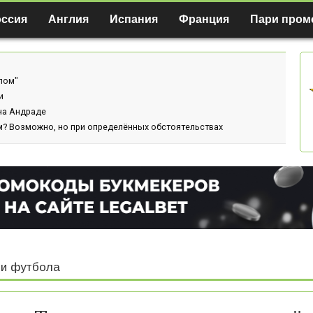
оссия
Англия
Испания
Франция
Пари пром
лом"
и
ина Андраде
м? Возможно, но при определённых обстоятельствах
и футбола