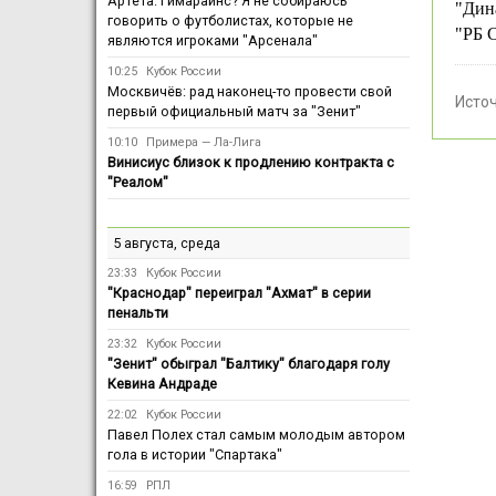
Артета: Гимарайнс? Я не собираюсь
"Дин
говорить о футболистах, которые не
"РБ 
являются игроками "Арсенала"
10:25
Кубок России
Москвичёв: рад наконец-то провести свой
Исто
первый официальный матч за "Зенит"
10:10
Примера — Ла-Лига
Винисиус близок к продлению контракта с
"Реалом"
5 августа, среда
23:33
Кубок России
"Краснодар" переиграл "Ахмат" в серии
пенальти
23:32
Кубок России
"Зенит" обыграл "Балтику" благодаря голу
Кевина Андраде
22:02
Кубок России
Павел Полех стал самым молодым автором
гола в истории "Спартака"
16:59
РПЛ