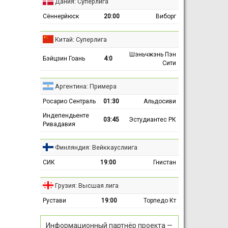
Дания: Суперлига
Сённерйюск
20:00
Виборг
Китай: Суперлига
Шэньчжэнь Пэн
Бэйцзин Гоань
4:0
Сити
Аргентина: Примера
Росарио Сентраль
01:30
Альдосиви
Индепендьенте
03:45
Эстудиантес РК
Ривадавия
Финляндия: Вейккауслиига
СИК
19:00
Гнистан
Грузия: Высшая лига
Рустави
19:00
Торпедо Кт
Информационный партнёр проекта —