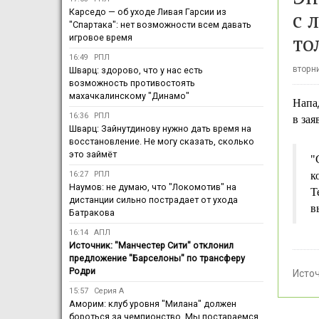
с 
Карседо — об уходе Ливая Гарсии из
"Спартака": нет возможности всем давать
то
игровое время
16:49
РПЛ
вторни
Шварц: здорово, что у нас есть
возможность противостоять
махачкалинскому "Динамо"
Напа
16:36
РПЛ
в зая
Шварц: Зайнутдинову нужно дать время на
восстановление. Не могу сказать, сколько
это займёт
"
16:27
РПЛ
к
Наумов: не думаю, что "Локомотив" на
Т
дистанции сильно пострадает от ухода
в
Батракова
16:14
АПЛ
Источник: "Манчестер Сити" отклонил
предложение "Барселоны" по трансферу
Родри
Исто
15:57
Серия А
Аморим: клуб уровня "Милана" должен
бороться за чемпионство. Мы постараемся