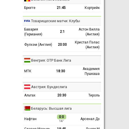
Брюгге
21:45
Кортрейк
Товарищеские матчи: Клубы
Бавария
Астон Вилла
2:1
(Германия)
(Англия)
Кристал Пэлас
Фулхэм (Англия)
20:00
(Англия)
Венгрия: ОТР Банк Лига
Академия
МТК
18:30
Пушкаша
Австрия: Бундеслига
Альтах
20:30
Тироль
Беларусь: Высшая лига
0:0
Нафтан
Арсенал Дз
14 ′
Славия-Мозырь
19:45
Днепр М