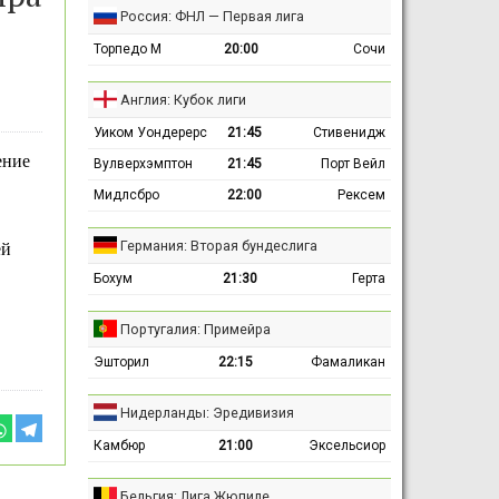
Россия: ФНЛ — Первая лига
Торпедо М
20:00
Сочи
Англия: Кубок лиги
Уиком Уондерерс
21:45
Стивенидж
ение
Вулверхэмптон
21:45
Порт Вейл
Мидлсбро
22:00
Рексем
Германия: Вторая бундеслига
ей
Бохум
21:30
Герта
Португалия: Примейра
Эшторил
22:15
Фамаликан
Нидерланды: Эредивизия
Камбюр
21:00
Эксельсиор
Бельгия: Лига Жюпиле