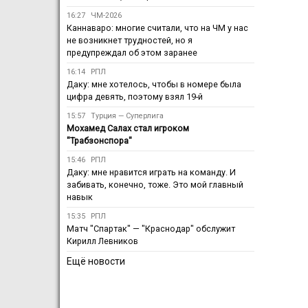
16:27
ЧМ-2026
Каннаваро: многие считали, что на ЧМ у нас
не возникнет трудностей, но я
предупреждал об этом заранее
16:14
РПЛ
Даку: мне хотелось, чтобы в номере была
цифра девять, поэтому взял 19-й
15:57
Турция — Суперлига
Мохамед Салах стал игроком
"Трабзонспора"
15:46
РПЛ
Даку: мне нравится играть на команду. И
забивать, конечно, тоже. Это мой главный
навык
15:35
РПЛ
Матч "Спартак" — "Краснодар" обслужит
Кирилл Левников
Ещё новости