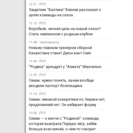
12:31
РПЛ
Защитник "Балтики" Бевеев рассказал о
целях команды на сезон
12:15
РПЛ
Воробьёв: личная цель на новый сезон?
Стать чемпионом с родным клубом
11:58
Чемпионаты
Новым главным тренером сборной
Казахстана станет Джон вант Схип
11:44
РПЛ
"Родина" арендует у "Ахмата" Мансилью
11:29
РПЛ
Семак: нужно понять, зачем вообще
вводили паспорт болельщика
11:14
РПЛ
Семак: никакой конкретики по Энрике нет,
предложений нет. Он набирает форму
10:56
РПЛ
Семак — о матче с "Родиной": команда,
которая выиграла Первую лигу, забив
больше всех мячей, о чём-то говорит