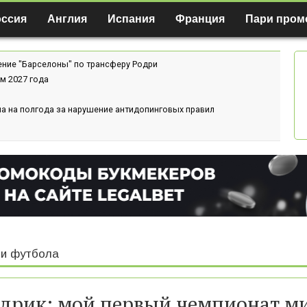
оссия
Англия
Испания
Франция
Пари пром
ение "Барселоны" по трансферу Родри
м 2027 года
а на полгода за нарушение антидопинговых правил
и футбола
дрик: мой первый чемпионат м