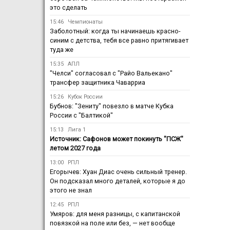
это сделать
15:46
Чемпионаты
Заболотный: когда ты начинаешь красно-
синим с детства, тебя все равно притягивает
туда же
15:35
АПЛ
"Челси" согласовал с "Райо Вальекано"
трансфер защитника Чаварриа
15:26
Кубок России
Бубнов: "Зениту" повезло в матче Кубка
России с "Балтикой"
15:13
Лига 1
Источник: Сафонов может покинуть "ПСЖ"
летом 2027 года
13:00
РПЛ
Егорычев: Хуан Диас очень сильный тренер.
Он подсказал много деталей, которые я до
этого не знал
12:45
РПЛ
Умяров: для меня разницы, с капитанской
повязкой на поле или без, — нет вообще