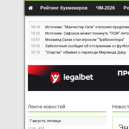
Рейтинг букмекеров
ЧМ-2026
Р
16:14
Источник: "Манчестер Сити" отклонил предлож
15:13
Источник: Сафонов может покинуть "ПСЖ" лето
15:57
Мохамед Салах стал игроком "Трабзонспора"
15:13
Заболотный сообщил об отстранении от футбол
12:15
"Спартак" объявил о переходе Мирлинда Даку
Лента новостей
Новост
7 августа, пятница
Эн
17:03
РПЛ