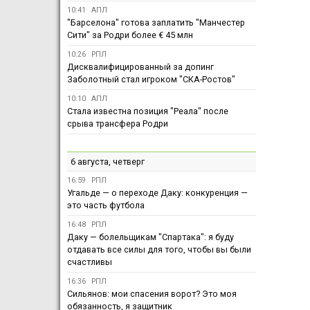
10:41
АПЛ
"Барселона" готова заплатить "Манчестер
Сити" за Родри более € 45 млн
10:26
РПЛ
Дисквалифицированный за допинг
Заболотный стал игроком "СКА-Ростов"
10:10
АПЛ
Стала известна позиция "Реала" после
срыва трансфера Родри
6 августа, четверг
16:59
РПЛ
Угальде — о переходе Даку: конкуренция —
это часть футбола
16:48
РПЛ
Даку — болельщикам "Спартака": я буду
отдавать все силы для того, чтобы вы были
счастливы
16:36
РПЛ
Сильянов: мои спасения ворот? Это моя
обязанность, я защитник