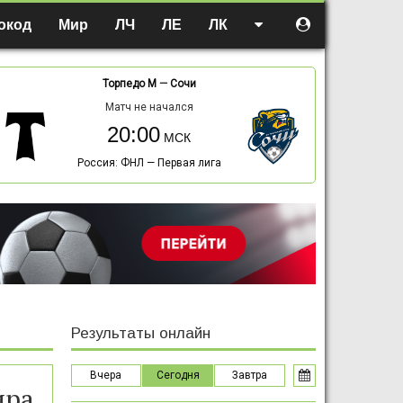
окод
Мир
ЛЧ
ЛЕ
ЛК
Торпедо М
—
Сочи
Матч не начался
20:00
Россия: ФНЛ — Первая лига
Результаты онлайн
Вчера
Сегодня
Завтра
ира