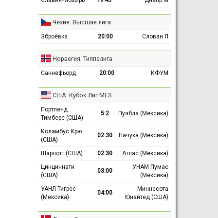
Чехия: Высшая лига
Зброёвка
20:00
Слован Л
Норвегия: Типпелига
Саннефьорд
20:00
КФУМ
США: Кубок Лиг MLS
Портленд
5:2
Пуэбла (Мексика)
Тимберс (США)
Коламбус Крю
02:30
Пачука (Мексика)
(США)
Шарлотт (США)
02:30
Атлас (Мексика)
Цинциннати
УНАМ Пумас
03:00
(США)
(Мексика)
УАНЛ Тигрес
Миннесота
04:00
(Мексика)
Юнайтед (США)