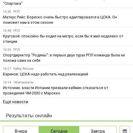
"Спартака"
16:59
РПЛ
Матеус Рейс: Бориско очень быстро адаптировался в ЦСКА. Он
поможет нам в этом сезоне
16:48
РПЛ
Круговой: спокойно бы ездил на метро, если бы я жил недалеко от
станции
16:36
РПЛ
Спортдиректор "Родины": в первых двух турах РПЛ команда была не
похожа сама на себя
16:27
Кубок России
Баринов: ЦСКА надо работать над реализацией
16:14
Чемпионаты
Источник: власти Испании призвали кабмин отказаться от
проведения ЧМ-2030 с Марокко
Ещё новости
Результаты онлайн
Вчера
Сегодня
Завтра