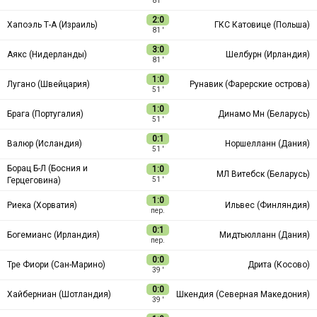
81 ′
2:0
Хапоэль Т-А (Израиль)
ГКС Катовице (Польша)
81 ′
3:0
Аякс (Нидерланды)
Шелбурн (Ирландия)
81 ′
1:0
Лугано (Швейцария)
Рунавик (Фарерские острова)
51 ′
1:0
Брага (Португалия)
Динамо Мн (Беларусь)
51 ′
0:1
Валюр (Исландия)
Норшелланн (Дания)
51 ′
Борац Б-Л (Босния и
1:0
МЛ Витебск (Беларусь)
Герцеговина)
51 ′
1:0
Риека (Хорватия)
Ильвес (Финляндия)
пер.
0:1
Богемианс (Ирландия)
Мидтьюлланн (Дания)
пер.
0:0
Тре Фиори (Сан-Марино)
Дрита (Косово)
39 ′
0:0
Хайберниан (Шотландия)
Шкендия (Северная Македония)
39 ′