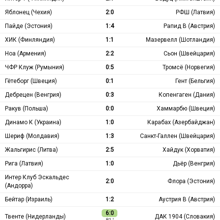
Яблонец (Чехия)
2:0
РФШ (Латвия)
Пайде (Эстония)
1:4
Рапид В (Австрия)
ХИК (Финляндия)
1:1
Мазервелл (Шотландия)
Ноа (Армения)
2:2
Сьон (Швейцария)
ЧФР Клуж (Румыния)
0:5
Тромсё (Норвегия)
Гётеборг (Швеция)
0:1
Гент (Бельгия)
Дебрецен (Венгрия)
0:3
Копенгаген (Дания)
Ракув (Польша)
0:0
Хаммарбю (Швеция)
Динамо К (Украина)
1:0
Карабах (Азербайджан)
Шериф (Молдавия)
1:3
Санкт-Галлен (Швейцария)
Жальгирис (Литва)
2:5
Хайдук (Хорватия)
Рига (Латвия)
1:0
Дьёр (Венгрия)
Интер Клуб Эскальдес
2:0
Флора (Эстония)
(Андорра)
Бейтар (Израиль)
1:2
Аустрия В (Австрия)
6:0
Твенте (Нидерланды)
ДАК 1904 (Словакия)