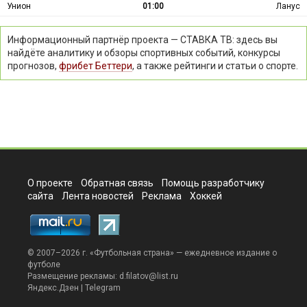
Унион
01:00
Ланус
Информационный партнёр проекта — СТАВКА ТВ: здесь вы
найдёте аналитику и обзоры спортивных событий, конкурсы
прогнозов,
фрибет Беттери
, а также рейтинги и статьи о спорте.
О проекте
Обратная связь
Помощь разработчику
сайта
Лента новостей
Реклама
Хоккей
© 2007–2026 г. «
Футбольная страна
» — ежедневное издание о
футболе
Размещение рекламы:
d.filatov@list.ru
Яндекс.Дзен
|
Telegram