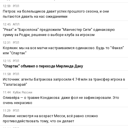
12:59
РПЛ
Петров: на болельщиков давит успех прошлого сезона, и они
пытаются давить на нас ожиданиями
12:45
АПЛ
"Реал" и "Барселона" предложили "Манчестер Сити" одинаковую
сумму за Родри, решение о выборе клуба за игроком
12:31
РПЛ
Корякин: мы на все матчи настраиваемся одинаково. Будь то "Факел"
или "Спартак"
12:15
РПЛ
"Спартак" объявил о переходе Мирлинда Даку
11:58
РПЛ
Источник: агенты Батракова запросили € 7-8 млн за трансфер игрока в
"Галатасарай"
11:44
Кубок России
Оливейра — о травме Кондакова: даже фол не зафиксировали. Это
очень некрасиво
11:29
РПЛ
Ленини: несмотря на возраст Месси, всё равно сложно
противодействовать тому, что он делает