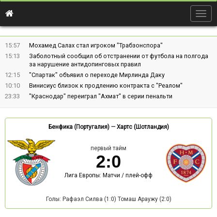
Togg
navig
15:57
Мохамед Салах стал игроком "Трабзонспора"
15:13
Заболотный сообщил об отстранении от футбола на полгода
за нарушение антидопинговых правил
12:15
"Спартак" объявил о переходе Мирлинда Даку
10:10
Винисиус близок к продлению контракта с "Реалом"
23:33
"Краснодар" переиграл "Ахмат" в серии пенальти
Бенфика (Португалия)
—
Хартс (Шотландия)
первый тайм
2
:
0
Лига Европы: Матчи / плей-офф
Голы: Рафаэл Силва (1:0) Томаш Араужу (2:0)