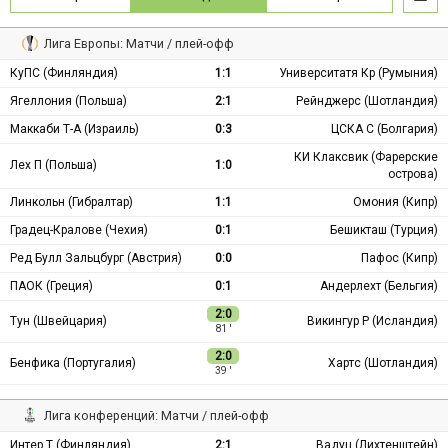
Лига Европы: Матчи / плей-офф
КуПС (Финляндия)
1:1
Университатя Кр (Румыния)
Ягеллония (Польша)
2:1
Рейнджерс (Шотландия)
Маккаби Т-А (Израиль)
0:3
ЦСКА С (Болгария)
КИ Клаксвик (Фарерские
Лех П (Польша)
1:0
острова)
Линкольн (Гибралтар)
1:1
Омония (Кипр)
Градец-Кралове (Чехия)
0:1
Бешикташ (Турция)
Ред Булл Зальцбург (Австрия)
0:0
Пафос (Кипр)
ПАОК (Греция)
0:1
Андерлехт (Бельгия)
2:0
Тун (Швейцария)
Викингур Р (Исландия)
81 ′
2:0
Бенфика (Португалия)
Хартс (Шотландия)
39 ′
Лига конференций: Матчи / плей-офф
Интер Т (Финляндия)
2:1
Вадуц (Лихтенштейн)