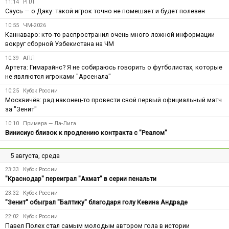
11:14
РПЛ
Саусь — о Даку: такой игрок точно не помешает и будет полезен
10:55
ЧМ-2026
Каннаваро: кто-то распространил очень много ложной информации
вокруг сборной Узбекистана на ЧМ
10:39
АПЛ
Артета: Гимарайнс? Я не собираюсь говорить о футболистах, которые
не являются игроками "Арсенала"
10:25
Кубок России
Москвичёв: рад наконец-то провести свой первый официальный матч
за "Зенит"
10:10
Примера — Ла-Лига
Винисиус близок к продлению контракта с "Реалом"
5 августа, среда
23:33
Кубок России
"Краснодар" переиграл "Ахмат" в серии пенальти
23:32
Кубок России
"Зенит" обыграл "Балтику" благодаря голу Кевина Андраде
22:02
Кубок России
Павел Полех стал самым молодым автором гола в истории