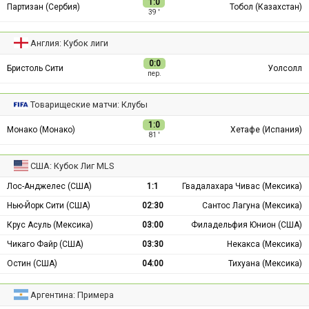
1:0
Партизан (Сербия)
Тобол (Казахстан)
39 ′
Англия: Кубок лиги
0:0
Бристоль Сити
Уолсолл
пер.
Товарищеские матчи: Клубы
1:0
Монако (Монако)
Хетафе (Испания)
81 ′
США: Кубок Лиг MLS
Лос-Анджелес (США)
1:1
Гвадалахара Чивас (Мексика)
Нью-Йорк Сити (США)
02:30
Сантос Лагуна (Мексика)
Крус Асуль (Мексика)
03:00
Филадельфия Юнион (США)
Чикаго Файр (США)
03:30
Некакса (Мексика)
Остин (США)
04:00
Тихуана (Мексика)
Аргентина: Примера