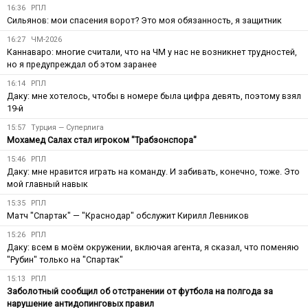
16:36
РПЛ
Сильянов: мои спасения ворот? Это моя обязанность, я защитник
16:27
ЧМ-2026
Каннаваро: многие считали, что на ЧМ у нас не возникнет трудностей,
но я предупреждал об этом заранее
16:14
РПЛ
Даку: мне хотелось, чтобы в номере была цифра девять, поэтому взял
19-й
15:57
Турция — Суперлига
Мохамед Салах стал игроком "Трабзонспора"
15:46
РПЛ
Даку: мне нравится играть на команду. И забивать, конечно, тоже. Это
мой главный навык
15:35
РПЛ
Матч "Спартак" — "Краснодар" обслужит Кирилл Левников
15:26
РПЛ
Даку: всем в моём окружении, включая агента, я сказал, что поменяю
"Рубин" только на "Спартак"
15:13
РПЛ
Заболотный сообщил об отстранении от футбола на полгода за
нарушение антидопинговых правил