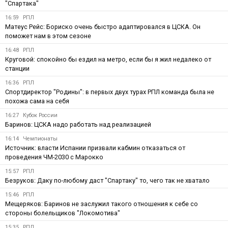
"Спартака"
16:59
РПЛ
Матеус Рейс: Бориско очень быстро адаптировался в ЦСКА. Он
поможет нам в этом сезоне
16:48
РПЛ
Круговой: спокойно бы ездил на метро, если бы я жил недалеко от
станции
16:36
РПЛ
Спортдиректор "Родины": в первых двух турах РПЛ команда была не
похожа сама на себя
16:27
Кубок России
Баринов: ЦСКА надо работать над реализацией
16:14
Чемпионаты
Источник: власти Испании призвали кабмин отказаться от
проведения ЧМ-2030 с Марокко
15:57
РПЛ
Безруков: Даку по-любому даст "Спартаку" то, чего так не хватало
15:46
РПЛ
Мещеряков: Баринов не заслужил такого отношения к себе со
стороны болельщиков "Локомотива"
15:35
РПЛ