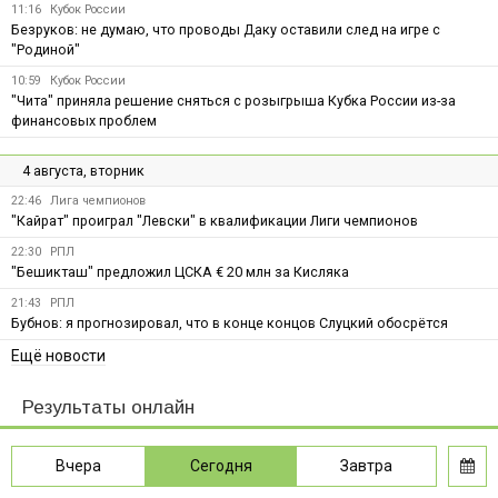
11:16
Кубок России
Безруков: не думаю, что проводы Даку оставили след на игре с
"Родиной"
10:59
Кубок России
"Чита" приняла решение сняться с розыгрыша Кубка России из-за
финансовых проблем
4 августа, вторник
22:46
Лига чемпионов
"Кайрат" проиграл "Левски" в квалификации Лиги чемпионов
22:30
РПЛ
"Бешикташ" предложил ЦСКА € 20 млн за Кисляка
21:43
РПЛ
Бубнов: я прогнозировал, что в конце концов Слуцкий обосрётся
Ещё новости
Результаты онлайн
Вчера
Сегодня
Завтра