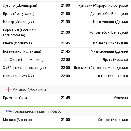
Лугано (Швейцария)
21:30
Рунавик (Фарерские острова)
Брага (Португалия)
21:30
Динамо Мн (Беларусь)
Валюр (Исландия)
21:30
Норшелланн (Дания)
Борац Б-Л (Босния и
21:30
МЛ Витебск (Беларусь)
Герцеговина)
Риека (Хорватия)
21:45
Ильвес (Финляндия)
Богемианс (Ирландия)
21:45
Мидтьюлланн (Дания)
Тре Фиори (Сан-Марино)
22:00
Дрита (Косово)
Хайберниан (Шотландия)
22:00
Шкендия (Северная Македония)
Партизан (Сербия)
22:00
Тобол (Казахстан)
Англия: Кубок лиги
Бристоль Сити
21:45
Уолсолл
Товарищеские матчи: Клубы
Монако (Монако)
21:00
Хетафе (Испания)