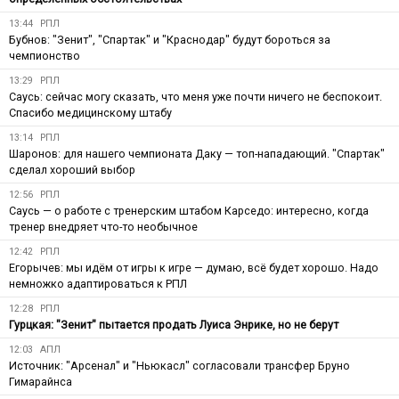
13:44
РПЛ
Бубнов: "Зенит", "Спартак" и "Краснодар" будут бороться за
чемпионство
13:29
РПЛ
Саусь: сейчас могу сказать, что меня уже почти ничего не беспокоит.
Спасибо медицинскому штабу
13:14
РПЛ
Шаронов: для нашего чемпионата Даку — топ-нападающий. "Спартак"
сделал хороший выбор
12:56
РПЛ
Саусь — о работе с тренерским штабом Карседо: интересно, когда
тренер внедряет что-то необычное
12:42
РПЛ
Егорычев: мы идём от игры к игре — думаю, всё будет хорошо. Надо
немножко адаптироваться к РПЛ
12:28
РПЛ
Гурцкая: "Зенит" пытается продать Луиса Энрике, но не берут
12:03
АПЛ
Источник: "Арсенал" и "Ньюкасл" согласовали трансфер Бруно
Гимарайнса