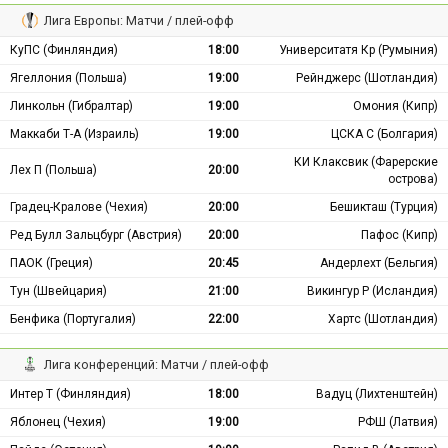
Лига Европы: Матчи / плей-офф
КуПС (Финляндия)
18:00
Университатя Кр (Румыния)
Ягеллония (Польша)
19:00
Рейнджерс (Шотландия)
Линкольн (Гибралтар)
19:00
Омония (Кипр)
Маккаби Т-А (Израиль)
19:00
ЦСКА С (Болгария)
КИ Клаксвик (Фарерские
Лех П (Польша)
20:00
острова)
Градец-Кралове (Чехия)
20:00
Бешикташ (Турция)
Ред Булл Зальцбург (Австрия)
20:00
Пафос (Кипр)
ПАОК (Греция)
20:45
Андерлехт (Бельгия)
Тун (Швейцария)
21:00
Викингур Р (Исландия)
Бенфика (Португалия)
22:00
Хартс (Шотландия)
Лига конференций: Матчи / плей-офф
Интер Т (Финляндия)
18:00
Вадуц (Лихтенштейн)
Яблонец (Чехия)
19:00
РФШ (Латвия)