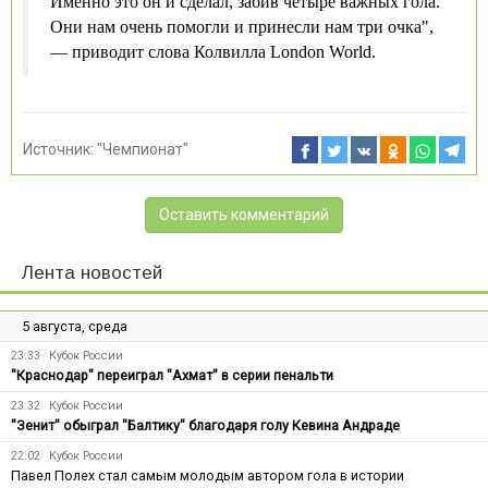
Именно это он и сделал, забив четыре важных гола.
Они нам очень помогли и принесли нам три очка",
— приводит слова Колвилла London World.
Источник:
"Чемпионат"
Оставить комментарий
Лента новостей
5 августа, среда
23:33
Кубок России
"Краснодар" переиграл "Ахмат" в серии пенальти
23:32
Кубок России
"Зенит" обыграл "Балтику" благодаря голу Кевина Андраде
22:02
Кубок России
Павел Полех стал самым молодым автором гола в истории