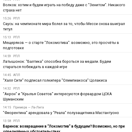
Волков: хотим и будем играть на победу даже с "Зенитом". Никакого
страха нет
15:26
РПЛ
Саусь: на чемпионате мира болел за то, чтобы Месси снова выиграл
титул
15:13
РПЛ
Мещеряков — о старте "Локомотива": возможно, это просчёты в
подготовке
14:59
РПЛ
Латышонок: "Балтика" способна бороться за медали. Будем
стараться побеждать в каждой игре
14:45
АПЛ
"Халл Сити" подписал голкипера "Олимпиакоса" Цолакиса
14:32
РПЛ
"Акрон" и "Крылья Советов" интересуются форвардом ЦСКА
Шуманским
14:15
Примера — Ла-Лига
"Фиорентина" арендовала у "Реала" полузащитника Мастантуоно
13:58
РПЛ
Баринов: возвращение в "Локомотив" в будущем? Возможно, но при
определённых обстоятельствах