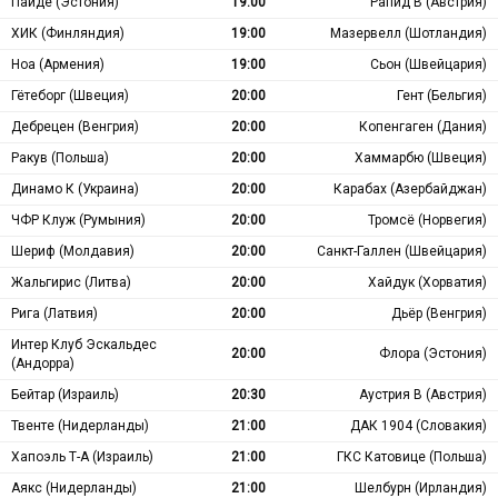
Пайде (Эстония)
19:00
Рапид В (Австрия)
ХИК (Финляндия)
19:00
Мазервелл (Шотландия)
Ноа (Армения)
19:00
Сьон (Швейцария)
Гётеборг (Швеция)
20:00
Гент (Бельгия)
Дебрецен (Венгрия)
20:00
Копенгаген (Дания)
Ракув (Польша)
20:00
Хаммарбю (Швеция)
Динамо К (Украина)
20:00
Карабах (Азербайджан)
ЧФР Клуж (Румыния)
20:00
Тромсё (Норвегия)
Шериф (Молдавия)
20:00
Санкт-Галлен (Швейцария)
Жальгирис (Литва)
20:00
Хайдук (Хорватия)
Рига (Латвия)
20:00
Дьёр (Венгрия)
Интер Клуб Эскальдес
20:00
Флора (Эстония)
(Андорра)
Бейтар (Израиль)
20:30
Аустрия В (Австрия)
Твенте (Нидерланды)
21:00
ДАК 1904 (Словакия)
Хапоэль Т-А (Израиль)
21:00
ГКС Катовице (Польша)
Аякс (Нидерланды)
21:00
Шелбурн (Ирландия)