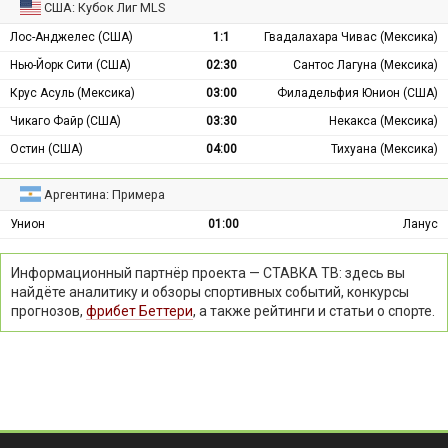
США: Кубок Лиг MLS
Лос-Анджелес (США)
1:1
Гвадалахара Чивас (Мексика)
Нью-Йорк Сити (США)
02:30
Сантос Лагуна (Мексика)
Крус Асуль (Мексика)
03:00
Филадельфия Юнион (США)
Чикаго Файр (США)
03:30
Некакса (Мексика)
Остин (США)
04:00
Тихуана (Мексика)
Аргентина: Примера
Унион
01:00
Ланус
Информационный партнёр проекта — СТАВКА ТВ: здесь вы
найдёте аналитику и обзоры спортивных событий, конкурсы
прогнозов,
фрибет Беттери
, а также рейтинги и статьи о спорте.