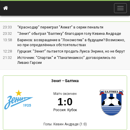
Togg
navig
23:33
"Краснодар" переиграл "Ахмат" в серии пенальти
23:32
"Зенит" обыграл "Балтику" благодаря голу Кевина Андраде
13:58
Баринов: возвращение в "Локомотив" в будущем? Возможно,
но при определённых обстоятельствах
12:28
Гурцкая: "Зенит" пытается продать Луиса Энрике, но не берут
21:32
Источник: "Спартак" и "Панатинаикос" договорились по
Ливаю Гарсии
Зенит
—
Балтика
Матч окончен
1
:
0
Россия: Кубок
Голы: Кевин Андраде (1:0)