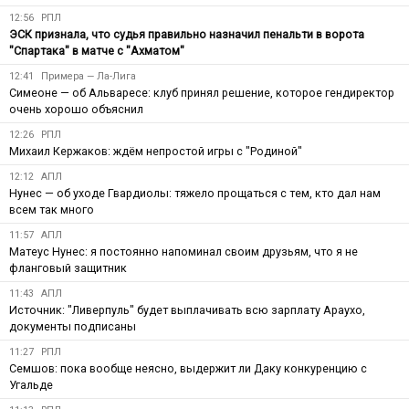
12:56
РПЛ
ЭСК признала, что судья правильно назначил пенальти в ворота
"Спартака" в матче с "Ахматом"
12:41
Примера — Ла-Лига
Симеоне — об Альваресе: клуб принял решение, которое гендиректор
очень хорошо объяснил
12:26
РПЛ
Михаил Кержаков: ждём непростой игры с "Родиной"
12:12
АПЛ
Нунес — об уходе Гвардиолы: тяжело прощаться с тем, кто дал нам
всем так много
11:57
АПЛ
Матеус Нунес: я постоянно напоминал своим друзьям, что я не
фланговый защитник
11:43
АПЛ
Источник: "Ливерпуль" будет выплачивать всю зарплату Араухо,
документы подписаны
11:27
РПЛ
Семшов: пока вообще неясно, выдержит ли Даку конкуренцию с
Угальде