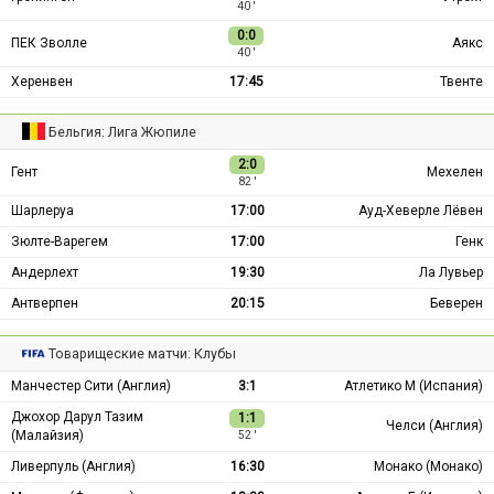
40 ′
0:0
ПЕК Зволле
Аякс
40 ′
Херенвен
17:45
Твенте
Бельгия: Лига Жюпиле
2:0
Гент
Мехелен
82 ′
Шарлеруа
17:00
Ауд-Хеверле Лёвен
Зюлте-Варегем
17:00
Генк
Андерлехт
19:30
Ла Лувьер
Антверпен
20:15
Беверен
Товарищеские матчи: Клубы
Манчестер Сити (Англия)
3:1
Атлетико М (Испания)
Джохор Дарул Тазим
1:1
Челси (Англия)
(Малайзия)
52 ′
Ливерпуль (Англия)
16:30
Монако (Монако)