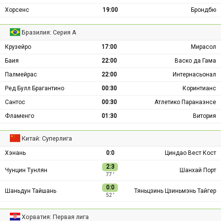
Хорсенс
19:00
Брондбю
Бразилия: Серия А
Крузейро
17:00
Мирасол
Баия
22:00
Васко да Гама
Палмейрас
22:00
Интернасьонал
Ред Булл Брагантино
00:30
Коринтианс
Сантос
00:30
Атлетико Паранаэнсе
Фламенго
01:30
Витория
Китай: Суперлига
Хэнань
0:0
Циндао Вест Кост
2:3
Чунцин Тунлян
Шанхай Порт
77 ′
0:0
Шаньдун Тайшань
Тяньцзинь Цзиньмэнь Тайгер
52 ′
Хорватия: Первая лига