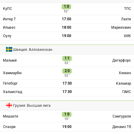
1:0
КуПС
ТПС
52 ′
Интер Т
17:00
Лахти
Ильвес
18:00
Мариехамн
Оулу
19:00
ХИК
Швеция: Аллсвенскан
1:1
Мальмё
Дегерфорс
52 ′
2:0
Хаммарбю
Хеккен
52 ′
Гётеборг
17:30
Кальмар
Хальмстад
17:30
ГАИС
Грузия: Высшая лига
1:0
Мешахте
Самгурали
10 ′
Спаэри
19:00
Динамо Тб