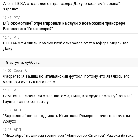
Агент: ЦСКА отказался от трансфера Даку, опасаясь "взрыва"
зарплат
13:47
РПЛ
В "Локомотиве" отреагировали на слухи о возможном трансфере
Батракова в "Галатасарай"
12:10
РПЛ
В ЦСКА объяснили, почему клуб отказался от трансфера Мирлинда
Даку
8 августа, суббота
14:00
Серия А
Фабрегас: я защищаю итальянский футбол, потому что являюсь его
частью и очень в него верю
13:45
РПЛ
Семшов высказался о зарплате € 3,7 млн, которую просит у "Зенита"
Глушенков по контракту
13:32
АПЛ
"Барселона" хочет подписать Кристиана Ромеро в качестве замены
Араухо
13:15
АПЛ
"Мидлсбро" подписал голкипера "Манчестер Юнайтед" Радека Витека