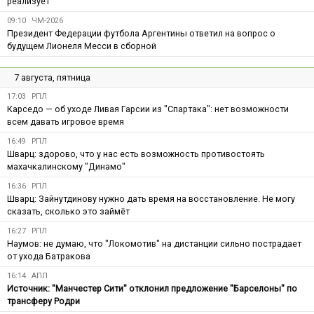
реализует
09:10
ЧМ-2026
Президент Федерации футбола Аргентины ответил на вопрос о
будущем Лионеля Месси в сборной
7 августа, пятница
17:03
РПЛ
Карседо — об уходе Ливая Гарсии из "Спартака": нет возможности
всем давать игровое время
16:49
РПЛ
Шварц: здорово, что у нас есть возможность противостоять
махачкалинскому "Динамо"
16:36
РПЛ
Шварц: Зайнутдинову нужно дать время на восстановление. Не могу
сказать, сколько это займёт
16:27
РПЛ
Наумов: не думаю, что "Локомотив" на дистанции сильно пострадает
от ухода Батракова
16:14
АПЛ
Источник: "Манчестер Сити" отклонил предложение "Барселоны" по
трансферу Родри