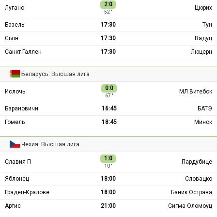
2:0
Лугано
Цюрих
52 ′
Базель
17:30
Тун
Сьон
17:30
Вадуц
Санкт-Галлен
17:30
Люцерн
Беларусь: Высшая лига
0:0
Ислочь
МЛ Витебск
67 ′
Барановичи
16:45
БАТЭ
Гомель
18:45
Минск
Чехия: Высшая лига
1:0
Славия П
Пардубице
10 ′
Яблонец
18:00
Словацко
Градец-Кралове
18:00
Баник Острава
Артис
21:00
Сигма Оломоуц