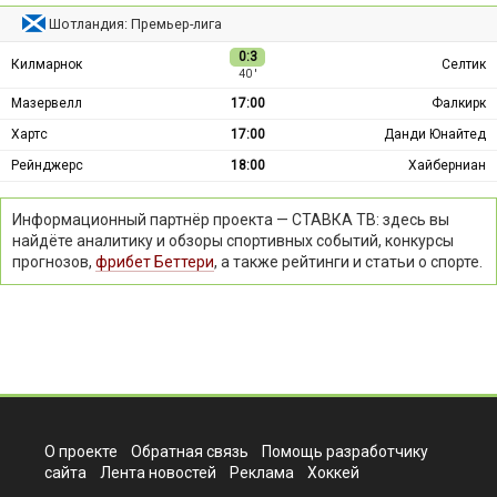
Шотландия: Премьер-лига
0:3
Килмарнок
Селтик
40 ′
Мазервелл
17:00
Фалкирк
Хартс
17:00
Данди Юнайтед
Рейнджерс
18:00
Хайберниан
Информационный партнёр проекта — СТАВКА ТВ: здесь вы
найдёте аналитику и обзоры спортивных событий, конкурсы
прогнозов,
фрибет Беттери
, а также рейтинги и статьи о спорте.
О проекте
Обратная связь
Помощь разработчику
сайта
Лента новостей
Реклама
Хоккей