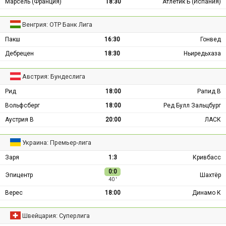
Марсель (Франция)
18:30
Атлетик Б (Испания)
Венгрия: ОТР Банк Лига
Пакш
16:30
Гонвед
Дебрецен
18:30
Ньиредьхаза
Австрия: Бундеслига
Рид
18:00
Рапид В
Вольфсберг
18:00
Ред Булл Зальцбург
Аустрия В
20:00
ЛАСК
Украина: Премьер-лига
Заря
1:3
Кривбасс
0:0
Эпицентр
Шахтёр
40 ′
Верес
18:00
Динамо К
Швейцария: Суперлига