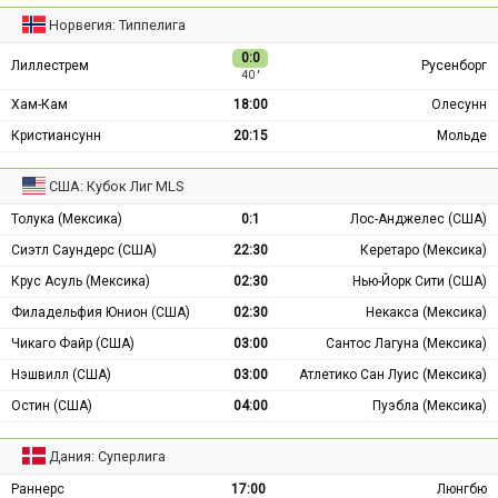
Норвегия: Типпелига
0:0
Лиллестрем
Русенборг
40 ′
Хам-Кам
18:00
Олесунн
Кристиансунн
20:15
Мольде
США: Кубок Лиг MLS
Толука (Мексика)
0:1
Лос-Анджелес (США)
Сиэтл Саундерс (США)
22:30
Керетаро (Мексика)
Крус Асуль (Мексика)
02:30
Нью-Йорк Сити (США)
Филадельфия Юнион (США)
02:30
Некакса (Мексика)
Чикаго Файр (США)
03:00
Сантос Лагуна (Мексика)
Нэшвилл (США)
03:00
Атлетико Сан Луис (Мексика)
Остин (США)
04:00
Пуэбла (Мексика)
Дания: Суперлига
Раннерс
17:00
Люнгбю