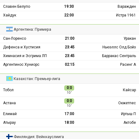
Славен Белупо
19:30
Вараждин
Хайдук
22:00
Истра 1961
Аргентина: Примера
Сан-Лоренсо
21:00
Уракан
Дефенса и Хустисия
23:45
Ньюэллс Олд Бойз
Химнасия и Эсгрима ЛП
23:45
Барракас Сентраль
Аргентинос Хуниорс
02:15
Расинг А
Казахстан: Премьер-лига
0:0
Тобол
Кайсар
10 ′
0:0
Астана
Окжетпес
10 ′
Елимай
17:00
Иртыш П
Атырау
18:00
Актобе
Финляндия: Вейккауслиига