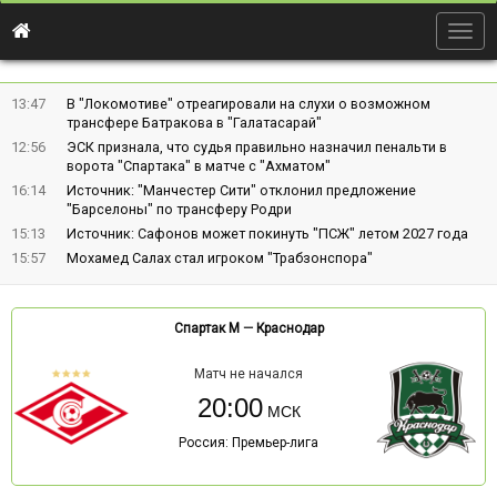
Togg
navig
13:47
В "Локомотиве" отреагировали на слухи о возможном
трансфере Батракова в "Галатасарай"
12:56
ЭСК признала, что судья правильно назначил пенальти в
ворота "Спартака" в матче с "Ахматом"
16:14
Источник: "Манчестер Сити" отклонил предложение
"Барселоны" по трансферу Родри
15:13
Источник: Сафонов может покинуть "ПСЖ" летом 2027 года
15:57
Мохамед Салах стал игроком "Трабзонспора"
Спартак М
—
Краснодар
Матч не начался
20:00
Россия: Премьер-лига