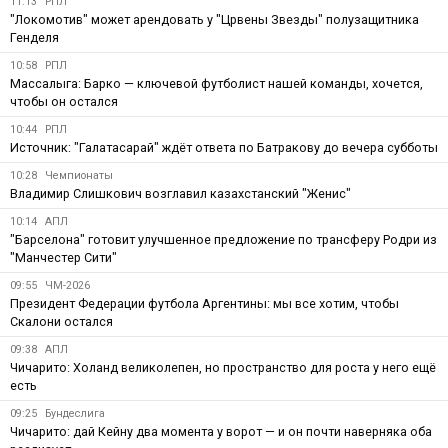
11:13
РПЛ
"Локомотив" может арендовать у "Црвены Звезды" полузащитника
Генделя
10:58
РПЛ
Массалыга: Барко — ключевой футболист нашей команды, хочется,
чтобы он остался
10:44
РПЛ
Источник: "Галатасарай" ждёт ответа по Батракову до вечера субботы
10:28
Чемпионаты
Владимир Слишкович возглавил казахстанский "Женис"
10:14
АПЛ
"Барселона" готовит улучшенное предложение по трансферу Родри из
"Манчестер Сити"
09:55
ЧМ-2026
Президент Федерации футбола Аргентины: мы все хотим, чтобы
Скалони остался
09:38
АПЛ
Чичарито: Холанд великолепен, но пространство для роста у него ещё
есть
09:25
Бундеслига
Чичарито: дай Кейну два момента у ворот — и он почти наверняка оба