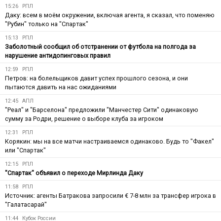
15:26
РПЛ
Даку: всем в моём окружении, включая агента, я сказал, что поменяю
"Рубин" только на "Спартак"
15:13
РПЛ
Заболотный сообщил об отстранении от футбола на полгода за
нарушение антидопинговых правил
12:59
РПЛ
Петров: на болельщиков давит успех прошлого сезона, и они
пытаются давить на нас ожиданиями
12:45
АПЛ
"Реал" и "Барселона" предложили "Манчестер Сити" одинаковую
сумму за Родри, решение о выборе клуба за игроком
12:31
РПЛ
Корякин: мы на все матчи настраиваемся одинаково. Будь то "Факел"
или "Спартак"
12:15
РПЛ
"Спартак" объявил о переходе Мирлинда Даку
11:58
РПЛ
Источник: агенты Батракова запросили € 7-8 млн за трансфер игрока в
"Галатасарай"
11:44
Кубок России