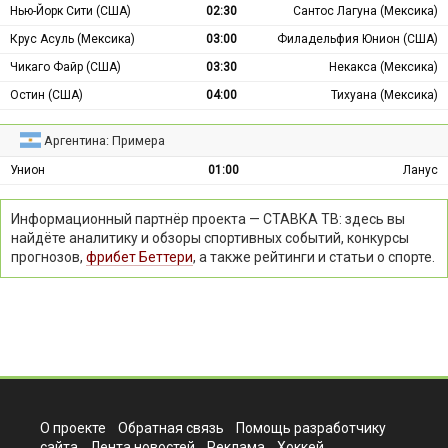
Нью-Йорк Сити (США)
02:30
Сантос Лагуна (Мексика)
Крус Асуль (Мексика)
03:00
Филадельфия Юнион (США)
Чикаго Файр (США)
03:30
Некакса (Мексика)
Остин (США)
04:00
Тихуана (Мексика)
Аргентина: Примера
Унион
01:00
Ланус
Информационный партнёр проекта — СТАВКА ТВ: здесь вы
найдёте аналитику и обзоры спортивных событий, конкурсы
прогнозов,
фрибет Беттери
, а также рейтинги и статьи о спорте.
О проекте
Обратная связь
Помощь разработчику
сайта
Лента новостей
Реклама
Хоккей