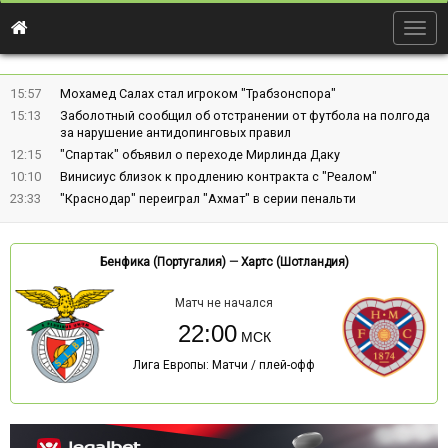
Togg
navig
15:57
Мохамед Салах стал игроком "Трабзонспора"
15:13
Заболотный сообщил об отстранении от футбола на полгода
за нарушение антидопинговых правил
12:15
"Спартак" объявил о переходе Мирлинда Даку
10:10
Винисиус близок к продлению контракта с "Реалом"
23:33
"Краснодар" переиграл "Ахмат" в серии пенальти
Бенфика (Португалия)
—
Хартс (Шотландия)
Матч не начался
22:00
Лига Европы: Матчи / плей-офф