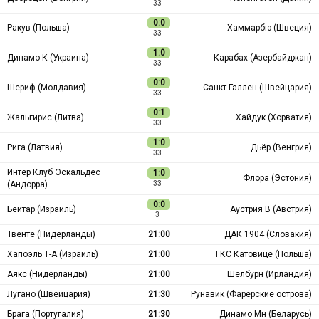
33 ′
0:0
Ракув (Польша)
Хаммарбю (Швеция)
33 ′
1:0
Динамо К (Украина)
Карабах (Азербайджан)
33 ′
0:0
Шериф (Молдавия)
Санкт-Галлен (Швейцария)
33 ′
0:1
Жальгирис (Литва)
Хайдук (Хорватия)
33 ′
1:0
Рига (Латвия)
Дьёр (Венгрия)
33 ′
Интер Клуб Эскальдес
1:0
Флора (Эстония)
(Андорра)
33 ′
0:0
Бейтар (Израиль)
Аустрия В (Австрия)
3 ′
Твенте (Нидерланды)
21:00
ДАК 1904 (Словакия)
Хапоэль Т-А (Израиль)
21:00
ГКС Катовице (Польша)
Аякс (Нидерланды)
21:00
Шелбурн (Ирландия)
Лугано (Швейцария)
21:30
Рунавик (Фарерские острова)
Брага (Португалия)
21:30
Динамо Мн (Беларусь)