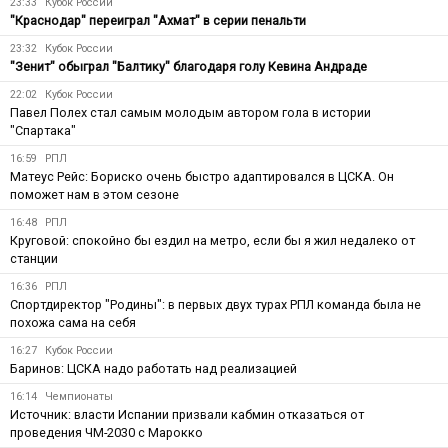
23:33
Кубок России
"Краснодар" переиграл "Ахмат" в серии пенальти
23:32
Кубок России
"Зенит" обыграл "Балтику" благодаря голу Кевина Андраде
22:02
Кубок России
Павел Полех стал самым молодым автором гола в истории
"Спартака"
16:59
РПЛ
Матеус Рейс: Бориско очень быстро адаптировался в ЦСКА. Он
поможет нам в этом сезоне
16:48
РПЛ
Круговой: спокойно бы ездил на метро, если бы я жил недалеко от
станции
16:36
РПЛ
Спортдиректор "Родины": в первых двух турах РПЛ команда была не
похожа сама на себя
16:27
Кубок России
Баринов: ЦСКА надо работать над реализацией
16:14
Чемпионаты
Источник: власти Испании призвали кабмин отказаться от
проведения ЧМ-2030 с Марокко