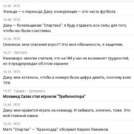
16:59
РПЛ
Угальде — о переходе Даку: конкуренция — это часть футбола
16:48
РПЛ
Даку — болельщикам "Спартака": я буду отдавать все силы для того,
чтобы вы были счастливы
16:36
РПЛ
Сильянов: мои спасения ворот? Это моя обязанность, я защитник
16:27
ЧМ-2026
Каннаваро: многие считали, что на ЧМ у нас не возникнет трудностей,
но я предупреждал об этом заранее
16:14
РПЛ
Даку: мне хотелось, чтобы в номере была цифра девять, поэтому взял
19-й
15:57
Турция — Суперлига
Мохамед Салах стал игроком "Трабзонспора"
15:46
РПЛ
Даку: мне нравится играть на команду. И забивать, конечно, тоже. Это
мой главный навык
15:35
РПЛ
Матч "Спартак" — "Краснодар" обслужит Кирилл Левников