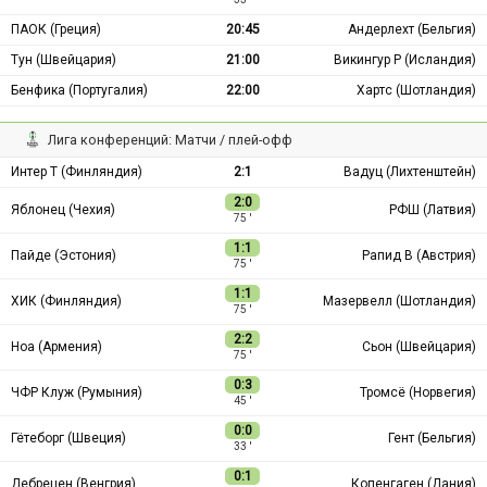
ПАОК (Греция)
20:45
Андерлехт (Бельгия)
Тун (Швейцария)
21:00
Викингур Р (Исландия)
Бенфика (Португалия)
22:00
Хартс (Шотландия)
Лига конференций: Матчи / плей-офф
Интер Т (Финляндия)
2:1
Вадуц (Лихтенштейн)
2:0
Яблонец (Чехия)
РФШ (Латвия)
75 ′
1:1
Пайде (Эстония)
Рапид В (Австрия)
75 ′
1:1
ХИК (Финляндия)
Мазервелл (Шотландия)
75 ′
2:2
Ноа (Армения)
Сьон (Швейцария)
75 ′
0:3
ЧФР Клуж (Румыния)
Тромсё (Норвегия)
45 ′
0:0
Гётеборг (Швеция)
Гент (Бельгия)
33 ′
0:1
Дебрецен (Венгрия)
Копенгаген (Дания)