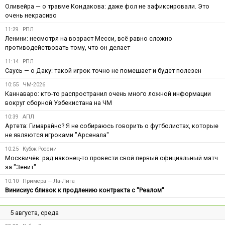
Оливейра — о травме Кондакова: даже фол не зафиксировали. Это
очень некрасиво
11:29
РПЛ
Ленини: несмотря на возраст Месси, всё равно сложно
противодействовать тому, что он делает
11:14
РПЛ
Саусь — о Даку: такой игрок точно не помешает и будет полезен
10:55
ЧМ-2026
Каннаваро: кто-то распространил очень много ложной информации
вокруг сборной Узбекистана на ЧМ
10:39
АПЛ
Артета: Гимарайнс? Я не собираюсь говорить о футболистах, которые
не являются игроками "Арсенала"
10:25
Кубок России
Москвичёв: рад наконец-то провести свой первый официальный матч
за "Зенит"
10:10
Примера — Ла-Лига
Винисиус близок к продлению контракта с "Реалом"
5 августа, среда