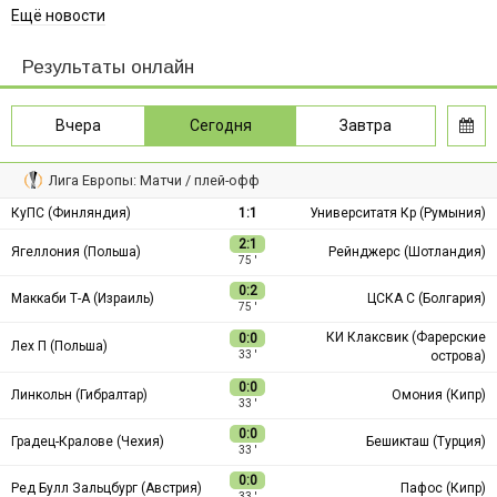
Ещё новости
Результаты онлайн
Вчера
Сегодня
Завтра
Лига Европы: Матчи / плей-офф
КуПС (Финляндия)
1:1
Университатя Кр (Румыния)
2:1
Ягеллония (Польша)
Рейнджерс (Шотландия)
75 ′
0:2
Маккаби Т-А (Израиль)
ЦСКА С (Болгария)
75 ′
КИ Клаксвик (Фарерские
0:0
Лех П (Польша)
острова)
33 ′
0:0
Линкольн (Гибралтар)
Омония (Кипр)
33 ′
0:0
Градец-Кралове (Чехия)
Бешикташ (Турция)
33 ′
0:0
Ред Булл Зальцбург (Австрия)
Пафос (Кипр)
33 ′