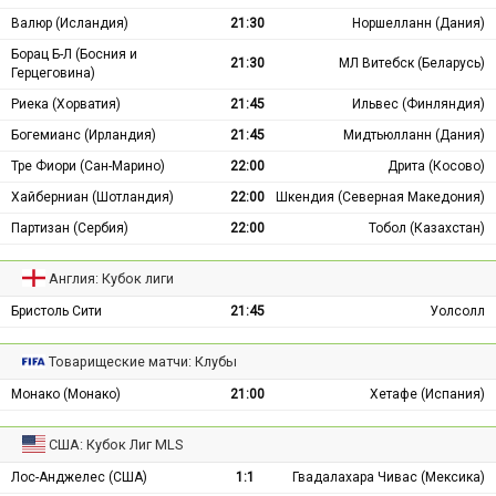
Валюр (Исландия)
21:30
Норшелланн (Дания)
Борац Б-Л (Босния и
21:30
МЛ Витебск (Беларусь)
Герцеговина)
Риека (Хорватия)
21:45
Ильвес (Финляндия)
Богемианс (Ирландия)
21:45
Мидтьюлланн (Дания)
Тре Фиори (Сан-Марино)
22:00
Дрита (Косово)
Хайберниан (Шотландия)
22:00
Шкендия (Северная Македония)
Партизан (Сербия)
22:00
Тобол (Казахстан)
Англия: Кубок лиги
Бристоль Сити
21:45
Уолсолл
Товарищеские матчи: Клубы
Монако (Монако)
21:00
Хетафе (Испания)
США: Кубок Лиг MLS
Лос-Анджелес (США)
1:1
Гвадалахара Чивас (Мексика)