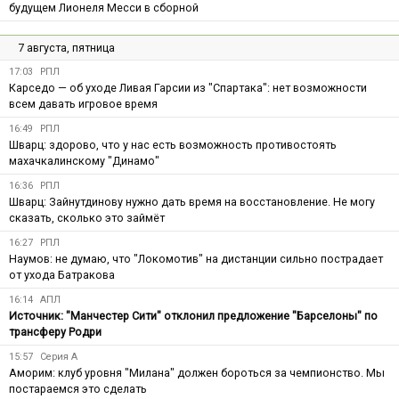
будущем Лионеля Месси в сборной
7 августа, пятница
17:03
РПЛ
Карседо — об уходе Ливая Гарсии из "Спартака": нет возможности
всем давать игровое время
16:49
РПЛ
Шварц: здорово, что у нас есть возможность противостоять
махачкалинскому "Динамо"
16:36
РПЛ
Шварц: Зайнутдинову нужно дать время на восстановление. Не могу
сказать, сколько это займёт
16:27
РПЛ
Наумов: не думаю, что "Локомотив" на дистанции сильно пострадает
от ухода Батракова
16:14
АПЛ
Источник: "Манчестер Сити" отклонил предложение "Барселоны" по
трансферу Родри
15:57
Серия А
Аморим: клуб уровня "Милана" должен бороться за чемпионство. Мы
постараемся это сделать