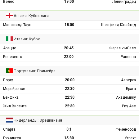
Велес
19:00
Ленинградец
Англия: Кубок лиги
Мэнсфилд Таун
18:00
Шеффилд Юнайтед
Италия: Кубок
Ареццо
20:45
ФеральпиСало
Беневенто
22:00
Равенна
Португалия: Примейра
Порту
20:00
Алверка
Морейренсе
22:30
Брага
Бенфика
22:30
Академику
Жил Висенте
22:30
Риу Аве
Нидерланды: Эредивизия
Спарта
0:1
Фейеноорд
Гронинген
15:30
Утрехт