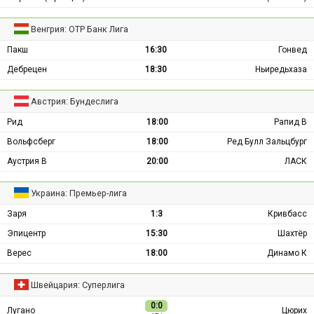
Венгрия: ОТР Банк Лига
Пакш
16:30
Гонвед
Дебрецен
18:30
Ньиредьхаза
Австрия: Бундеслига
Рид
18:00
Рапид В
Вольфсберг
18:00
Ред Булл Зальцбург
Аустрия В
20:00
ЛАСК
Украина: Премьер-лига
Заря
1:3
Кривбасс
Эпицентр
15:30
Шахтёр
Верес
18:00
Динамо К
Швейцария: Суперлига
0:0
Лугано
Цюрих