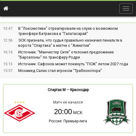
Togg
navig
13:47
В "Локомотиве" отреагировали на слухи о возможном
трансфере Батракова в "Галатасарай"
12:56
ЭСК признала, что судья правильно назначил пенальти в
ворота "Спартака" в матче с "Ахматом"
16:14
Источник: "Манчестер Сити" отклонил предложение
"Барселоны" по трансферу Родри
15:13
Источник: Сафонов может покинуть "ПСЖ" летом 2027 года
15:57
Мохамед Салах стал игроком "Трабзонспора"
Спартак М
—
Краснодар
Матч не начался
20:00
Россия: Премьер-лига