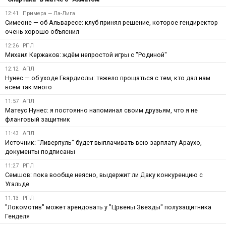
12:41
Примера — Ла-Лига
Симеоне — об Альваресе: клуб принял решение, которое гендиректор
очень хорошо объяснил
12:26
РПЛ
Михаил Кержаков: ждём непростой игры с "Родиной"
12:12
АПЛ
Нунес — об уходе Гвардиолы: тяжело прощаться с тем, кто дал нам
всем так много
11:57
АПЛ
Матеус Нунес: я постоянно напоминал своим друзьям, что я не
фланговый защитник
11:43
АПЛ
Источник: "Ливерпуль" будет выплачивать всю зарплату Араухо,
документы подписаны
11:27
РПЛ
Семшов: пока вообще неясно, выдержит ли Даку конкуренцию с
Угальде
11:13
РПЛ
"Локомотив" может арендовать у "Црвены Звезды" полузащитника
Генделя