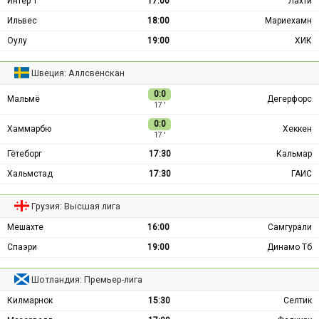
Интер Т
17:00
Лахти
Ильвес
18:00
Мариехамн
Оулу
19:00
ХИК
Швеция: Аллсвенскан
0:0
Мальмё
Дегерфорс
17 ′
0:0
Хаммарбю
Хеккен
17 ′
Гётеборг
17:30
Кальмар
Хальмстад
17:30
ГАИС
Грузия: Высшая лига
Мешахте
16:00
Самгурали
Спаэри
19:00
Динамо Тб
Шотландия: Премьер-лига
Килмарнок
15:30
Селтик