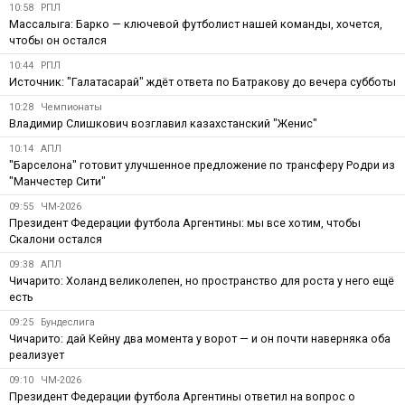
10:58
РПЛ
Массалыга: Барко — ключевой футболист нашей команды, хочется,
чтобы он остался
10:44
РПЛ
Источник: "Галатасарай" ждёт ответа по Батракову до вечера субботы
10:28
Чемпионаты
Владимир Слишкович возглавил казахстанский "Женис"
10:14
АПЛ
"Барселона" готовит улучшенное предложение по трансферу Родри из
"Манчестер Сити"
09:55
ЧМ-2026
Президент Федерации футбола Аргентины: мы все хотим, чтобы
Скалони остался
09:38
АПЛ
Чичарито: Холанд великолепен, но пространство для роста у него ещё
есть
09:25
Бундеслига
Чичарито: дай Кейну два момента у ворот — и он почти наверняка оба
реализует
09:10
ЧМ-2026
Президент Федерации футбола Аргентины ответил на вопрос о