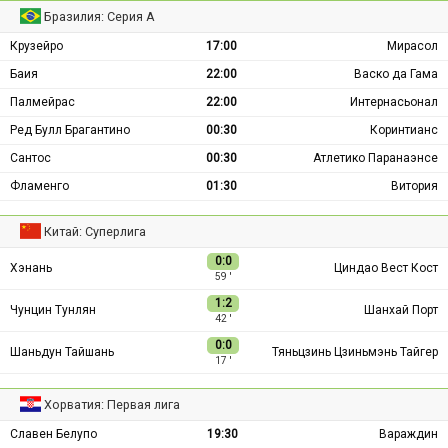
Бразилия: Серия А
Крузейро
17:00
Мирасол
Баия
22:00
Васко да Гама
Палмейрас
22:00
Интернасьонал
Ред Булл Брагантино
00:30
Коринтианс
Сантос
00:30
Атлетико Паранаэнсе
Фламенго
01:30
Витория
Китай: Суперлига
0:0
Хэнань
Циндао Вест Кост
59 ′
1:2
Чунцин Тунлян
Шанхай Порт
42 ′
0:0
Шаньдун Тайшань
Тяньцзинь Цзиньмэнь Тайгер
17 ′
Хорватия: Первая лига
Славен Белупо
19:30
Вараждин