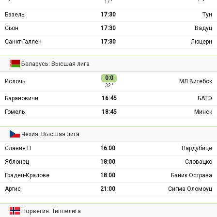
17 ′
Базель
17:30
Тун
Сьон
17:30
Вадуц
Санкт-Галлен
17:30
Люцерн
Беларусь: Высшая лига
0:0
Ислочь
МЛ Витебск
32 ′
Барановичи
16:45
БАТЭ
Гомель
18:45
Минск
Чехия: Высшая лига
Славия П
16:00
Пардубице
Яблонец
18:00
Словацко
Градец-Кралове
18:00
Баник Острава
Артис
21:00
Сигма Оломоуц
Норвегия: Типпелига