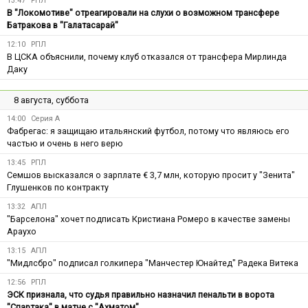
13:47
РПЛ
В "Локомотиве" отреагировали на слухи о возможном трансфере
Батракова в "Галатасарай"
12:10
РПЛ
В ЦСКА объяснили, почему клуб отказался от трансфера Мирлинда
Даку
8 августа, суббота
14:00
Серия А
Фабрегас: я защищаю итальянский футбол, потому что являюсь его
частью и очень в него верю
13:45
РПЛ
Семшов высказался о зарплате € 3,7 млн, которую просит у "Зенита"
Глушенков по контракту
13:32
АПЛ
"Барселона" хочет подписать Кристиана Ромеро в качестве замены
Араухо
13:15
АПЛ
"Мидлсбро" подписал голкипера "Манчестер Юнайтед" Радека Витека
12:56
РПЛ
ЭСК признала, что судья правильно назначил пенальти в ворота
"Спартака" в матче с "Ахматом"