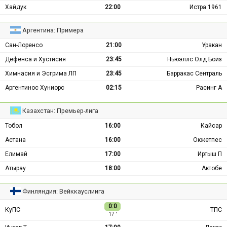
Хайдук
22:00
Истра 1961
Аргентина: Примера
Сан-Лоренсо
21:00
Уракан
Дефенса и Хустисия
23:45
Ньюэллс Олд Бойз
Химнасия и Эсгрима ЛП
23:45
Барракас Сентраль
Аргентинос Хуниорс
02:15
Расинг А
Казахстан: Премьер-лига
Тобол
16:00
Кайсар
Астана
16:00
Окжетпес
Елимай
17:00
Иртыш П
Атырау
18:00
Актобе
Финляндия: Вейккауслиига
0:0
КуПС
ТПС
17 ′