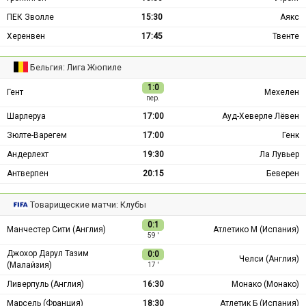
ПЕК Зволле
15:30
Аякс
Херенвен
17:45
Твенте
Бельгия: Лига Жюпиле
1:0
Гент
Мехелен
пер.
Шарлеруа
17:00
Ауд-Хеверле Лёвен
Зюлте-Варегем
17:00
Генк
Андерлехт
19:30
Ла Лувьер
Антверпен
20:15
Беверен
Товарищеские матчи: Клубы
0:1
Манчестер Сити (Англия)
Атлетико М (Испания)
59 ′
Джохор Дарул Тазим
0:0
Челси (Англия)
(Малайзия)
17 ′
Ливерпуль (Англия)
16:30
Монако (Монако)
Марсель (Франция)
18:30
Атлетик Б (Испания)