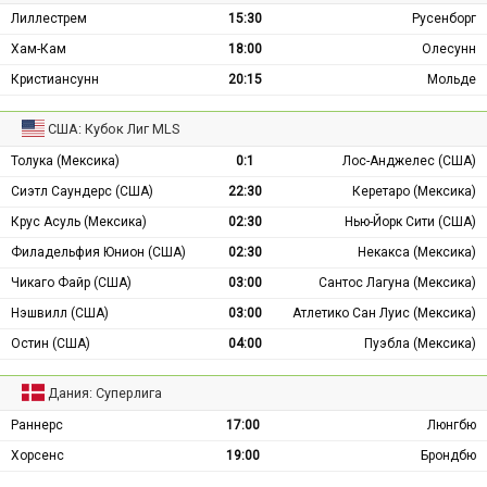
Лиллестрем
15:30
Русенборг
Хам-Кам
18:00
Олесунн
Кристиансунн
20:15
Мольде
США: Кубок Лиг MLS
Толука (Мексика)
0:1
Лос-Анджелес (США)
Сиэтл Саундерс (США)
22:30
Керетаро (Мексика)
Крус Асуль (Мексика)
02:30
Нью-Йорк Сити (США)
Филадельфия Юнион (США)
02:30
Некакса (Мексика)
Чикаго Файр (США)
03:00
Сантос Лагуна (Мексика)
Нэшвилл (США)
03:00
Атлетико Сан Луис (Мексика)
Остин (США)
04:00
Пуэбла (Мексика)
Дания: Суперлига
Раннерс
17:00
Люнгбю
Хорсенс
19:00
Брондбю