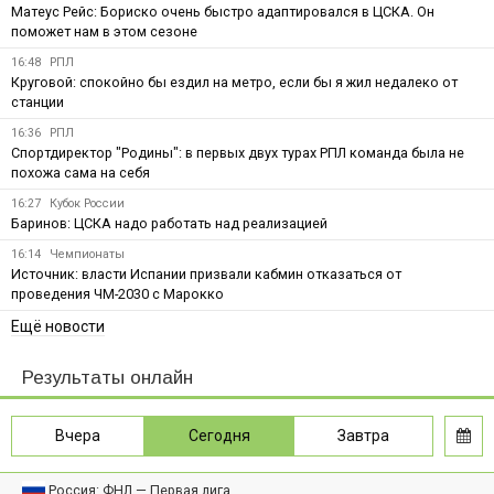
Матеус Рейс: Бориско очень быстро адаптировался в ЦСКА. Он
поможет нам в этом сезоне
16:48
РПЛ
Круговой: спокойно бы ездил на метро, если бы я жил недалеко от
станции
16:36
РПЛ
Спортдиректор "Родины": в первых двух турах РПЛ команда была не
похожа сама на себя
16:27
Кубок России
Баринов: ЦСКА надо работать над реализацией
16:14
Чемпионаты
Источник: власти Испании призвали кабмин отказаться от
проведения ЧМ-2030 с Марокко
Ещё новости
Результаты онлайн
Вчера
Сегодня
Завтра
Россия: ФНЛ — Первая лига