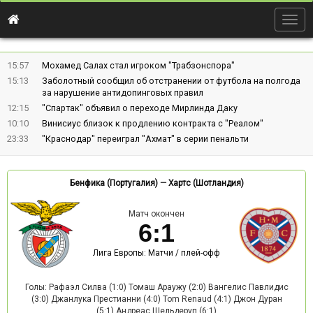
Togg
navig
15:57
Мохамед Салах стал игроком "Трабзонспора"
15:13
Заболотный сообщил об отстранении от футбола на полгода
за нарушение антидопинговых правил
12:15
"Спартак" объявил о переходе Мирлинда Даку
10:10
Винисиус близок к продлению контракта с "Реалом"
23:33
"Краснодар" переиграл "Ахмат" в серии пенальти
Бенфика (Португалия)
—
Хартс (Шотландия)
Матч окончен
6
:
1
Лига Европы: Матчи / плей-офф
Голы: Рафаэл Силва (1:0) Томаш Араужу (2:0) Вангелис Павлидис
(3:0) Джанлука Престианни (4:0) Tom Renaud (4:1) Джон Дуран
(5:1) Андреас Шельдеруп (6:1)