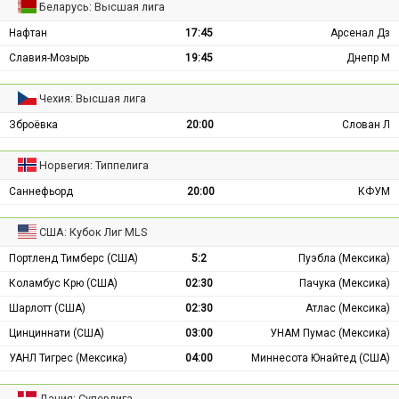
Беларусь: Высшая лига
Нафтан
17:45
Арсенал Дз
Славия-Мозырь
19:45
Днепр М
Чехия: Высшая лига
Зброёвка
20:00
Слован Л
Норвегия: Типпелига
Саннефьорд
20:00
КФУМ
США: Кубок Лиг MLS
Портленд Тимберс (США)
5:2
Пуэбла (Мексика)
Коламбус Крю (США)
02:30
Пачука (Мексика)
Шарлотт (США)
02:30
Атлас (Мексика)
Цинциннати (США)
03:00
УНАМ Пумас (Мексика)
УАНЛ Тигрес (Мексика)
04:00
Миннесота Юнайтед (США)
Дания: Суперлига