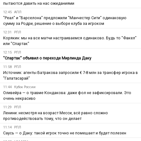
пытаются давить на нас ожиданиями
12:45
АПЛ
"Реал" и "Барселона" предложили "Манчестер Сити" одинаковую
сумму за Родри, решение о выборе клуба за игроком
12:31
РПЛ
Корякин: мы на все матчи настраиваемся одинаково. Будь то "Факел"
или "Спартак"
12:15
РПЛ
"Спартак" объявил о переходе Мирлинда Даку
11:58
РПЛ
Источник: агенты Батракова запросили € 7-8 млн за трансфер игрока в
"Галатасарай"
11:44
Кубок России
Оливейра — о травме Кондакова: даже фол не зафиксировали. Это
очень некрасиво
11:29
РПЛ
Ленини: несмотря на возраст Месси, всё равно сложно
противодействовать тому, что он делает
11:14
РПЛ
Саусь — о Даку: такой игрок точно не помешает и будет полезен