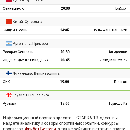
Сённерйюск
20:00
Виборг
Китай: Суперлига
Бэйцзин Гоань
14:35
Шэньчжэнь Пэн Сити
Аргентина: Примера
Росарио Сентраль
01:30
Альдосиви
Индепендьенте Ривадавия
03:45
Эстудиантес РК
Финляндия: Вейккауслиига
СИК
19:00
Гнистан
Грузия: Высшая лига
Рустави
19:00
Торпедо Кт
Информационный партнёр проекта — СТАВКА ТВ: здесь вы
найдёте аналитику и обзоры спортивных событий, конкурсы
прогнозов,
фрибет Беттери
, а также рейтинги и статьи о спорте.