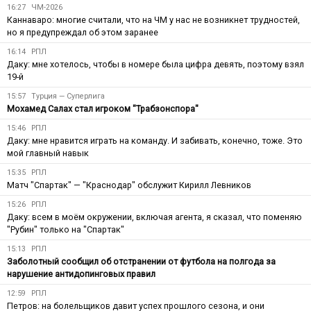
16:27
ЧМ-2026
Каннаваро: многие считали, что на ЧМ у нас не возникнет трудностей,
но я предупреждал об этом заранее
16:14
РПЛ
Даку: мне хотелось, чтобы в номере была цифра девять, поэтому взял
19-й
15:57
Турция — Суперлига
Мохамед Салах стал игроком "Трабзонспора"
15:46
РПЛ
Даку: мне нравится играть на команду. И забивать, конечно, тоже. Это
мой главный навык
15:35
РПЛ
Матч "Спартак" — "Краснодар" обслужит Кирилл Левников
15:26
РПЛ
Даку: всем в моём окружении, включая агента, я сказал, что поменяю
"Рубин" только на "Спартак"
15:13
РПЛ
Заболотный сообщил об отстранении от футбола на полгода за
нарушение антидопинговых правил
12:59
РПЛ
Петров: на болельщиков давит успех прошлого сезона, и они