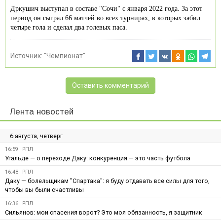
Дркушич выступал в составе "Сочи" с января 2022 года. За этот
период он сыграл 66 матчей во всех турнирах, в которых забил
четыре гола и сделал два голевых паса.
Источник:
"Чемпионат"
Оставить комментарий
Лента новостей
6 августа, четверг
16:59
РПЛ
Угальде — о переходе Даку: конкуренция — это часть футбола
16:48
РПЛ
Даку — болельщикам "Спартака": я буду отдавать все силы для того,
чтобы вы были счастливы
16:36
РПЛ
Сильянов: мои спасения ворот? Это моя обязанность, я защитник