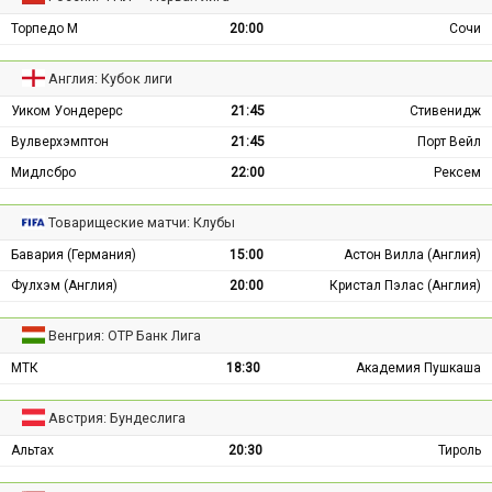
Торпедо М
20:00
Сочи
Англия: Кубок лиги
Уиком Уондерерс
21:45
Стивенидж
Вулверхэмптон
21:45
Порт Вейл
Мидлсбро
22:00
Рексем
Товарищеские матчи: Клубы
Бавария (Германия)
15:00
Астон Вилла (Англия)
Фулхэм (Англия)
20:00
Кристал Пэлас (Англия)
Венгрия: ОТР Банк Лига
МТК
18:30
Академия Пушкаша
Австрия: Бундеслига
Альтах
20:30
Тироль