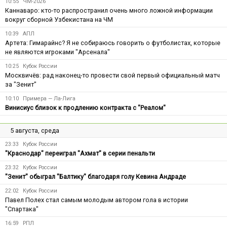
10:55
ЧМ-2026
Каннаваро: кто-то распространил очень много ложной информации
вокруг сборной Узбекистана на ЧМ
10:39
АПЛ
Артета: Гимарайнс? Я не собираюсь говорить о футболистах, которые
не являются игроками "Арсенала"
10:25
Кубок России
Москвичёв: рад наконец-то провести свой первый официальный матч
за "Зенит"
10:10
Примера — Ла-Лига
Винисиус близок к продлению контракта с "Реалом"
5 августа, среда
23:33
Кубок России
"Краснодар" переиграл "Ахмат" в серии пенальти
23:32
Кубок России
"Зенит" обыграл "Балтику" благодаря голу Кевина Андраде
22:02
Кубок России
Павел Полех стал самым молодым автором гола в истории
"Спартака"
16:59
РПЛ