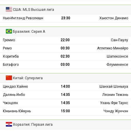
США: MLS Высшая лига
Нью-Инглэнд Революшн
23:30
Хьюстон Динамо
Бразилия: Серия А
Гремио
22:00
Сан-Паулу
Ремо
00:30
Атлетико Минейро
Коритиба
02:30
Шапекоэнсе
Ботафого
03:00
Флуминенсе
Китай: Суперлига
Циндао Хайню
14:00
Шанхай Шэньхуа
Далянь Инбо
14:35
Ляонин Тежэнь
Чжэцзян
14:35
Ухань Фри Таунс
Юньнань Юйкунь
15:00
Чэнду Жунчэн
Хорватия: Первая лига