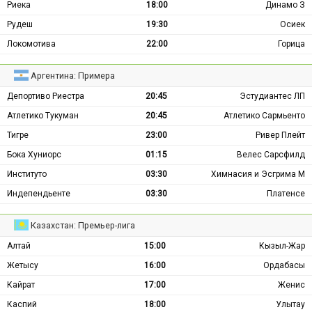
Риека
18:00
Динамо З
Рудеш
19:30
Осиек
Локомотива
22:00
Горица
Аргентина: Примера
Депортиво Риестра
20:45
Эстудиантес ЛП
Атлетико Тукуман
20:45
Атлетико Сармьенто
Тигре
23:00
Ривер Плейт
Бока Хуниорс
01:15
Велес Сарсфилд
Институто
03:30
Химнасия и Эсгрима М
Индепендьенте
03:30
Платенсе
Казахстан: Премьер-лига
Алтай
15:00
Кызыл-Жар
Жетысу
16:00
Ордабасы
Кайрат
17:00
Женис
Каспий
18:00
Улытау