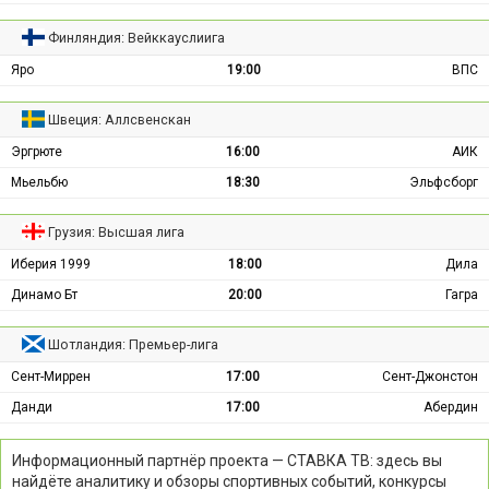
Финляндия: Вейккауслиига
Яро
19:00
ВПС
Швеция: Аллсвенскан
Эргрюте
16:00
АИК
Мьельбю
18:30
Эльфсборг
Грузия: Высшая лига
Иберия 1999
18:00
Дила
Динамо Бт
20:00
Гагра
Шотландия: Премьер-лига
Сент-Миррен
17:00
Сент-Джонстон
Данди
17:00
Абердин
Информационный партнёр проекта — СТАВКА ТВ: здесь вы
найдёте аналитику и обзоры спортивных событий, конкурсы