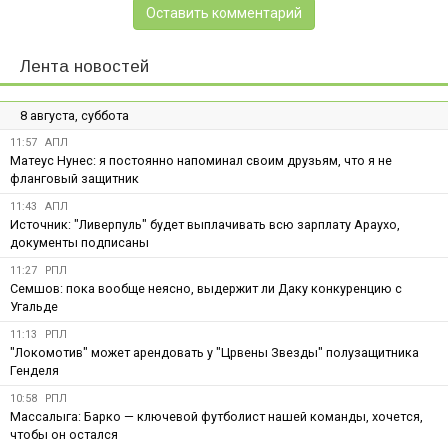
Оставить комментарий
Лента новостей
8 августа, суббота
11:57
АПЛ
Матеус Нунес: я постоянно напоминал своим друзьям, что я не
фланговый защитник
11:43
АПЛ
Источник: "Ливерпуль" будет выплачивать всю зарплату Араухо,
документы подписаны
11:27
РПЛ
Семшов: пока вообще неясно, выдержит ли Даку конкуренцию с
Угальде
11:13
РПЛ
"Локомотив" может арендовать у "Црвены Звезды" полузащитника
Генделя
10:58
РПЛ
Массалыга: Барко — ключевой футболист нашей команды, хочется,
чтобы он остался