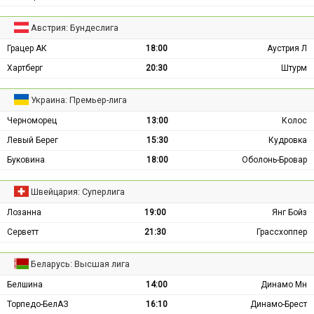
Австрия: Бундеслига
Грацер АК
18:00
Аустрия Л
Хартберг
20:30
Штурм
Украина: Премьер-лига
Черноморец
13:00
Колос
Левый Берег
15:30
Кудровка
Буковина
18:00
Оболонь-Бровар
Швейцария: Суперлига
Лозанна
19:00
Янг Бойз
Серветт
21:30
Грассхоппер
Беларусь: Высшая лига
Белшина
14:00
Динамо Мн
Торпедо-БелАЗ
16:10
Динамо-Брест