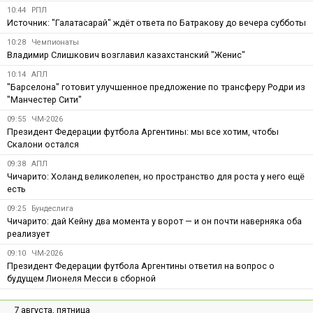
10:44
РПЛ
Источник: "Галатасарай" ждёт ответа по Батракову до вечера субботы
10:28
Чемпионаты
Владимир Слишкович возглавил казахстанский "Женис"
10:14
АПЛ
"Барселона" готовит улучшенное предложение по трансферу Родри из
"Манчестер Сити"
09:55
ЧМ-2026
Президент Федерации футбола Аргентины: мы все хотим, чтобы
Скалони остался
09:38
АПЛ
Чичарито: Холанд великолепен, но пространство для роста у него ещё
есть
09:25
Бундеслига
Чичарито: дай Кейну два момента у ворот — и он почти наверняка оба
реализует
09:10
ЧМ-2026
Президент Федерации футбола Аргентины ответил на вопрос о
будущем Лионеля Месси в сборной
7 августа, пятница