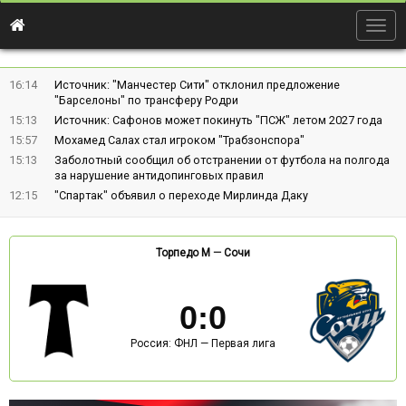
Togg
navig
16:14
Источник: "Манчестер Сити" отклонил предложение
"Барселоны" по трансферу Родри
15:13
Источник: Сафонов может покинуть "ПСЖ" летом 2027 года
15:57
Мохамед Салах стал игроком "Трабзонспора"
15:13
Заболотный сообщил об отстранении от футбола на полгода
за нарушение антидопинговых правил
12:15
"Спартак" объявил о переходе Мирлинда Даку
Торпедо М
—
Сочи
0
:
0
Россия: ФНЛ — Первая лига