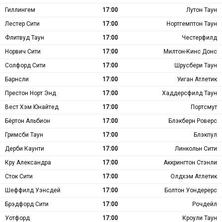
Гиллингем
17:00
Лутон Таун
Лестер Сити
17:00
Нортгемптон Таун
Флитвуд Таун
17:00
Честерфилд
Норвич Сити
17:00
Милтон-Кинс Донс
Солфорд Сити
17:00
Шрусбери Таун
Барнсли
17:00
Уиган Атлетик
Престон Норт Энд
17:00
Хаддерсфилд Таун
Вест Хэм Юнайтед
17:00
Портсмут
Бёртон Альбион
17:00
Блэкберн Роверс
Гримсби Таун
17:00
Блэкпул
Дерби Каунти
17:00
Линкольн Сити
Кру Александра
17:00
Аккрингтон Стэнли
Сток Сити
17:00
Олдхэм Атлетик
Шеффилд Уэнсдей
17:00
Болтон Уондерерс
Брэдфорд Сити
17:00
Рочдейл
Уотфорд
17:00
Кроули Таун