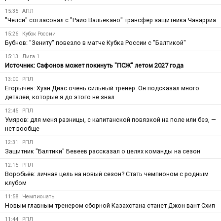
15:35
АПЛ
"Челси" согласовал с "Райо Вальекано" трансфер защитника Чаварриа
15:26
Кубок России
Бубнов: "Зениту" повезло в матче Кубка России с "Балтикой"
15:13
Лига 1
Источник: Сафонов может покинуть "ПСЖ" летом 2027 года
13:00
РПЛ
Егорычев: Хуан Диас очень сильный тренер. Он подсказал много
деталей, которые я до этого не знал
12:45
РПЛ
Умяров: для меня разницы, с капитанской повязкой на поле или без, —
нет вообще
12:31
РПЛ
Защитник "Балтики" Бевеев рассказал о целях команды на сезон
12:15
РПЛ
Воробьёв: личная цель на новый сезон? Стать чемпионом с родным
клубом
11:58
Чемпионаты
Новым главным тренером сборной Казахстана станет Джон вант Схип
11:44
РПЛ