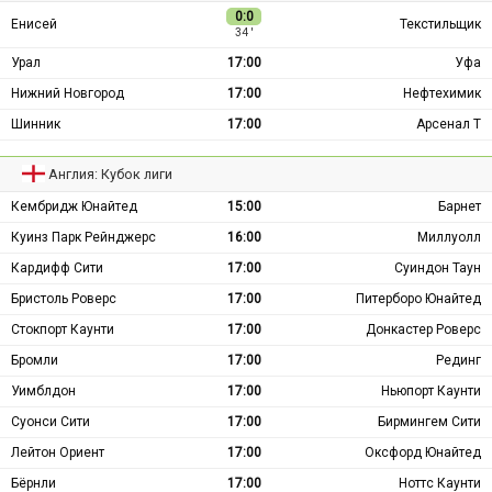
0:0
Енисей
Текстильщик
34 ′
Урал
17:00
Уфа
Нижний Новгород
17:00
Нефтехимик
Шинник
17:00
Арсенал Т
Англия: Кубок лиги
Кембридж Юнайтед
15:00
Барнет
Куинз Парк Рейнджерс
16:00
Миллуолл
Кардифф Сити
17:00
Суиндон Таун
Бристоль Роверс
17:00
Питерборо Юнайтед
Стокпорт Каунти
17:00
Донкастер Роверс
Бромли
17:00
Рединг
Уимблдон
17:00
Ньюпорт Каунти
Суонси Сити
17:00
Бирмингем Сити
Лейтон Ориент
17:00
Оксфорд Юнайтед
Бёрнли
17:00
Ноттс Каунти