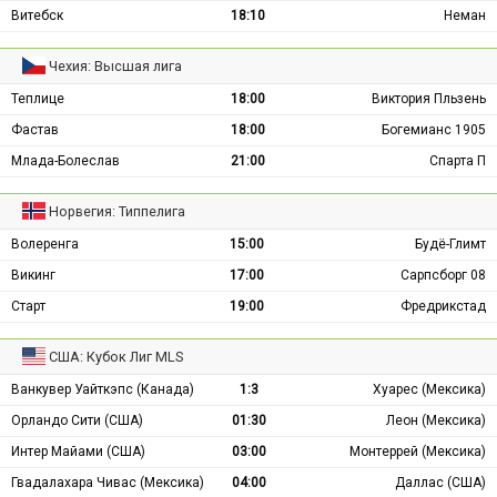
Витебск
18:10
Неман
Чехия: Высшая лига
Теплице
18:00
Виктория Пльзень
Фастав
18:00
Богемианс 1905
Млада-Болеслав
21:00
Спарта П
Норвегия: Типпелига
Волеренга
15:00
Будё-Глимт
Викинг
17:00
Сарпсборг 08
Старт
19:00
Фредрикстад
США: Кубок Лиг MLS
Ванкувер Уайткэпс (Канада)
1:3
Хуарес (Мексика)
Орландо Сити (США)
01:30
Леон (Мексика)
Интер Майами (США)
03:00
Монтеррей (Мексика)
Гвадалахара Чивас (Мексика)
04:00
Даллас (США)