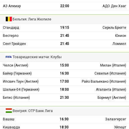
АЗ Алкмар
22:00
АДО Ден Хааг
Бельгия: Лига Жюпиле
Стандард
19:15
Серкль Брюгге
Вестерло
21:45
Юнион
Сент-Трюйден
21:45
Ломмел
Товарищеские матчи: Клубы
Челси (Англия)
15:00
Милан (Италия)
Байер (Германия)
16:30
Севилья (Испания)
Ипсвич Таун (Англия)
17:00
Райо Вальекано (Испания)
Шальке-04 (Германия)
18:00
Аталанта (Италия)
Бетис (Испания)
21:30
Борнмут (Англия)
Венгрия: ОТР Банк Лига
Вашаш
16:30
Залаэгерсег
Кишварда
18:30
Уйпешт