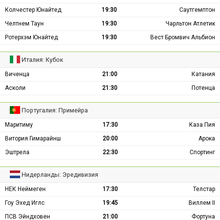
Колчестер Юнайтед
19:30
Саутгемптон
Челтнем Таун
19:30
Чарльтон Атлетик
Ротерхэм Юнайтед
19:30
Вест Бромвич Альбион
Италия: Кубок
Виченца
21:00
Катания
Асколи
21:30
Потенца
Португалия: Примейра
Маритиму
17:30
Каза Пия
Витория Гимарайнш
20:00
Арока
Эштрела
22:30
Спортинг
Нидерланды: Эредивизия
НЕК Неймеген
17:30
Телстар
Гоу Эхед Иглс
19:45
Виллем II
ПСВ Эйндховен
21:00
Фортуна