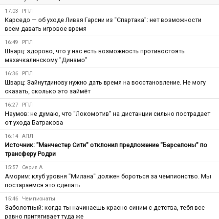
17:03
РПЛ
Карседо — об уходе Ливая Гарсии из "Спартака": нет возможности
всем давать игровое время
16:49
РПЛ
Шварц: здорово, что у нас есть возможность противостоять
махачкалинскому "Динамо"
16:36
РПЛ
Шварц: Зайнутдинову нужно дать время на восстановление. Не могу
сказать, сколько это займёт
16:27
РПЛ
Наумов: не думаю, что "Локомотив" на дистанции сильно пострадает
от ухода Батракова
16:14
АПЛ
Источник: "Манчестер Сити" отклонил предложение "Барселоны" по
трансферу Родри
15:57
Серия А
Аморим: клуб уровня "Милана" должен бороться за чемпионство. Мы
постараемся это сделать
15:46
Чемпионаты
Заболотный: когда ты начинаешь красно-синим с детства, тебя все
равно притягивает туда же