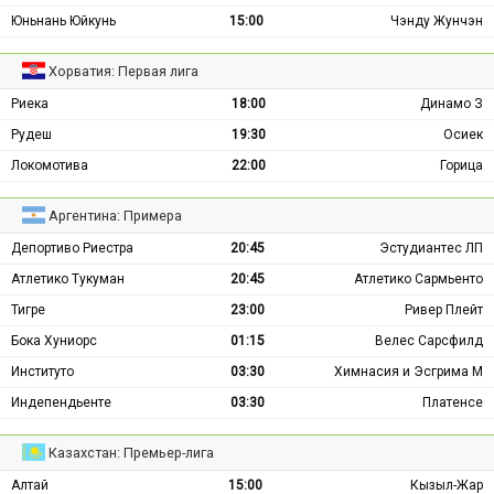
Юньнань Юйкунь
15:00
Чэнду Жунчэн
Хорватия: Первая лига
Риека
18:00
Динамо З
Рудеш
19:30
Осиек
Локомотива
22:00
Горица
Аргентина: Примера
Депортиво Риестра
20:45
Эстудиантес ЛП
Атлетико Тукуман
20:45
Атлетико Сармьенто
Тигре
23:00
Ривер Плейт
Бока Хуниорс
01:15
Велес Сарсфилд
Институто
03:30
Химнасия и Эсгрима М
Индепендьенте
03:30
Платенсе
Казахстан: Премьер-лига
Алтай
15:00
Кызыл-Жар