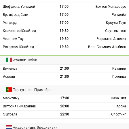
Шеффилд Уэнсдей
17:00
Болтон Уондерерс
Брэдфорд Сити
17:00
Рочдейл
Уотфорд
17:00
Кроули Таун
Колчестер Юнайтед
19:30
Саутгемптон
Челтнем Таун
19:30
Чарльтон Атлетик
Ротерхэм Юнайтед
19:30
Вест Бромвич Альбион
Италия: Кубок
Виченца
21:00
Катания
Асколи
21:30
Потенца
Португалия: Примейра
Маритиму
17:30
Каза Пия
Витория Гимарайнш
20:00
Арока
Эштрела
22:30
Спортинг
Нидерланды: Эредивизия