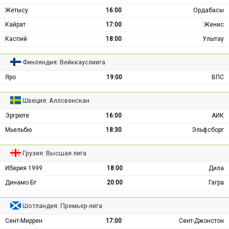
Жетысу
16:00
Ордабасы
Кайрат
17:00
Женис
Каспий
18:00
Улытау
Финляндия: Вейккауслиига
Яро
19:00
ВПС
Швеция: Аллсвенскан
Эргрюте
16:00
АИК
Мьельбю
18:30
Эльфсборг
Грузия: Высшая лига
Иберия 1999
18:00
Дила
Динамо Бт
20:00
Гагра
Шотландия: Премьер-лига
Сент-Миррен
17:00
Сент-Джонстон