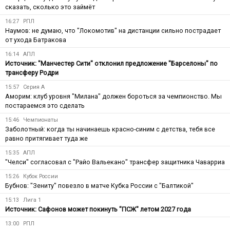
сказать, сколько это займёт
16:27
РПЛ
Наумов: не думаю, что "Локомотив" на дистанции сильно пострадает
от ухода Батракова
16:14
АПЛ
Источник: "Манчестер Сити" отклонил предложение "Барселоны" по
трансферу Родри
15:57
Серия А
Аморим: клуб уровня "Милана" должен бороться за чемпионство. Мы
постараемся это сделать
15:46
Чемпионаты
Заболотный: когда ты начинаешь красно-синим с детства, тебя все
равно притягивает туда же
15:35
АПЛ
"Челси" согласовал с "Райо Вальекано" трансфер защитника Чаварриа
15:26
Кубок России
Бубнов: "Зениту" повезло в матче Кубка России с "Балтикой"
15:13
Лига 1
Источник: Сафонов может покинуть "ПСЖ" летом 2027 года
13:00
РПЛ