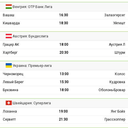
Венгрия: ОТР Банк Лига
Вашаш
16:30
Залаэгерсег
Кишварда
18:30
Уйпешт
Австрия: Бундеслига
Грацер АК
18:00
Аустрия Л
Хартберг
20:30
Штурм
Украина: Премьер-лига
Черноморец
13:00
Колос
Левый Берег
15:30
Кудровка
Буковина
18:00
Оболонь-Бровар
Швейцария: Суперлига
Лозанна
19:00
Янг Бойз
Серветт
21:30
Грассхоппер