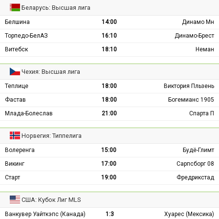
Беларусь: Высшая лига
Белшина
14:00
Динамо Мн
Торпедо-БелАЗ
16:10
Динамо-Брест
Витебск
18:10
Неман
Чехия: Высшая лига
Теплице
18:00
Виктория Пльзень
Фастав
18:00
Богемианс 1905
Млада-Болеслав
21:00
Спарта П
Норвегия: Типпелига
Волеренга
15:00
Будё-Глимт
Викинг
17:00
Сарпсборг 08
Старт
19:00
Фредрикстад
США: Кубок Лиг MLS
Ванкувер Уайткэпс (Канада)
1:3
Хуарес (Мексика)