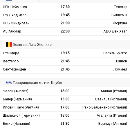
НЕК Неймеген
17:30
Телстар
Гоу Эхед Иглс
19:45
Виллем II
ПСВ Эйндховен
21:00
Фортуна
АЗ Алкмар
22:00
АДО Ден Хааг
Бельгия: Лига Жюпиле
Стандард
19:15
Серкль Брюгге
Вестерло
21:45
Юнион
Сент-Трюйден
21:45
Ломмел
Товарищеские матчи: Клубы
Челси (Англия)
15:00
Милан (Италия)
Байер (Германия)
16:30
Севилья (Испания)
Ипсвич Таун (Англия)
17:00
Райо Вальекано (Испания)
Шальке-04 (Германия)
18:00
Аталанта (Италия)
Бетис (Испания)
21:30
Борнмут (Англия)