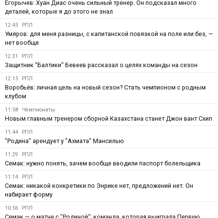
Егорычев: Хуан Диас очень сильный тренер. Он подсказал много
деталей, которые я до этого не знал
12:45
РПЛ
Умяров: для меня разницы, с капитанской повязкой на поле или без, —
нет вообще
12:31
РПЛ
Защитник "Балтики" Бевеев рассказал о целях команды на сезон
12:15
РПЛ
Воробьёв: личная цель на новый сезон? Стать чемпионом с родным
клубом
11:58
Чемпионаты
Новым главным тренером сборной Казахстана станет Джон вант Схип
11:44
РПЛ
"Родина" арендует у "Ахмата" Мансилью
11:29
РПЛ
Семак: нужно понять, зачем вообще вводили паспорт болельщика
11:14
РПЛ
Семак: никакой конкретики по Энрике нет, предложений нет. Он
набирает форму
10:56
РПЛ
Семак — о матче с "Родиной": команда, которая выиграла Первую