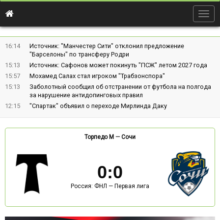
Togg
navig
16:14
Источник: "Манчестер Сити" отклонил предложение
"Барселоны" по трансферу Родри
15:13
Источник: Сафонов может покинуть "ПСЖ" летом 2027 года
15:57
Мохамед Салах стал игроком "Трабзонспора"
15:13
Заболотный сообщил об отстранении от футбола на полгода
за нарушение антидопинговых правил
12:15
"Спартак" объявил о переходе Мирлинда Даку
Торпедо М
—
Сочи
0
:
0
Россия: ФНЛ — Первая лига