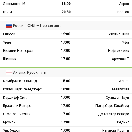
Локомотив М
18:00
Акрон
ЦСКА
20:30
Ростов
Россия: ФНЛ — Первая лига
Енисей
12:00
Текстильщик
Урал
17:00
Уфа
Нижний Новгород
17:00
Нефтехимик
Шинник
17:00
Арсенал Т
Англия: Кубок лиги
Кембридж Юнайтед
15:00
Барнет
Куинз Парк Рейнджерс
16:00
Миллуолл
Кардифф Сити
17:00
Суиндон Таун
Бристоль Роверс
17:00
Питерборо Юнайтед
Стокпорт Каунти
17:00
Донкастер Роверс
Бромли
17:00
Рединг
Уимблдон
17:00
Ньюпорт Каунти