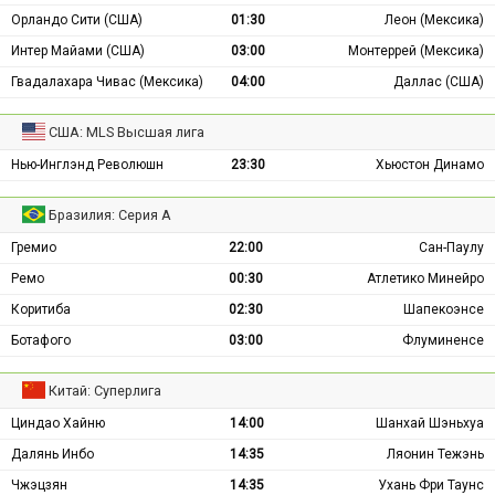
Орландо Сити (США)
01:30
Леон (Мексика)
Интер Майами (США)
03:00
Монтеррей (Мексика)
Гвадалахара Чивас (Мексика)
04:00
Даллас (США)
США: MLS Высшая лига
Нью-Инглэнд Революшн
23:30
Хьюстон Динамо
Бразилия: Серия А
Гремио
22:00
Сан-Паулу
Ремо
00:30
Атлетико Минейро
Коритиба
02:30
Шапекоэнсе
Ботафого
03:00
Флуминенсе
Китай: Суперлига
Циндао Хайню
14:00
Шанхай Шэньхуа
Далянь Инбо
14:35
Ляонин Тежэнь
Чжэцзян
14:35
Ухань Фри Таунс