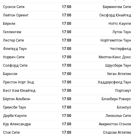
Суонси Сити
17:00
Бирмингем Сити
Лейтон Ориент
17:00
Оксфорд Юнайтед
Бёрнли
17:00
Ноттс Каунти
Гиллингем
17:00
Лутон Таун
Лестер Сити
17:00
Нортгемптон Таун
Флитвуд Таун
17:00
Честерфилд
Норвич Сити
17:00
Милтон-Кинс Донс
Солфорд Сити
17:00
Шрусбери Таун
Барнсли
17:00
Уиган Атлетик
Престон Норт Энд
17:00
Хаддерсфилд Таун
Вест Хэм Юнайтед
17:00
Портсмут
Бёртон Альбион
17:00
Блэкберн Роверс
Гримсби Таун
17:00
Блэкпул
Дерби Каунти
17:00
Линкольн Сити
Кру Александра
17:00
Аккрингтон Стэнли
Сток Сити
17:00
Олдхэм Атлетик