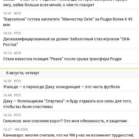
лигу, забив больше всех мячей, о чём-то говорит
10:41
АПЛ
"Барселона" готова заплатить "Манчестер Сити" за Родри более € 45
млн
10:26
РПЛ
Дисквалифицированный за допинг Заболотный стал игроком "СКА-
Ростов"
10:10
АПЛ
Стала известна позиция "Реала" после срыва трансфера Родри
6 августа, четверг
16:59
РПЛ
Угальде — о переходе Даку: конкуренция — это часть футбола
16:48
РПЛ
Даку — болельщикам "Спартака": я буду отдавать все силы для того,
чтобы вы были счастливы
16:36
РПЛ
Сильянов: мои спасения ворот? Это моя обязанность, я защитник
16:27
ЧМ-2026
Каннаваро: многие считали, что на ЧМ у нас не возникнет трудностей,