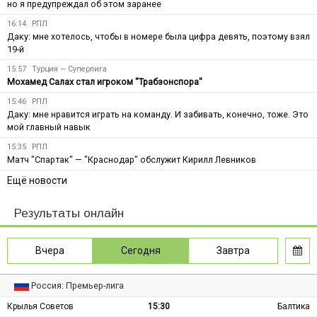
но я предупреждал об этом заранее
16:14
РПЛ
Даку: мне хотелось, чтобы в номере была цифра девять, поэтому взял
19-й
15:57
Турция — Суперлига
Мохамед Салах стал игроком "Трабзонспора"
15:46
РПЛ
Даку: мне нравится играть на команду. И забивать, конечно, тоже. Это
мой главный навык
15:35
РПЛ
Матч "Спартак" — "Краснодар" обслужит Кирилл Левников
Ещё новости
Результаты онлайн
Вчера
Сегодня
Завтра
Россия: Премьер-лига
Крылья Советов
15:30
Балтика