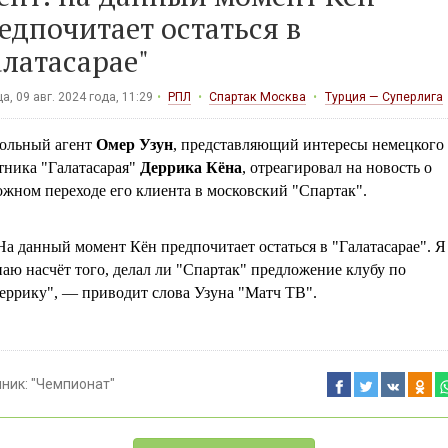
едпочитает остаться в
алатасарае"
а, 09 авг. 2024 года, 11:29
РПЛ
Спартак Москва
Турция — Суперлига
ольный агент
Омер Узун
, представляющий интересы немецкого
тника "Галатасарая"
Деррика Кёна
, отреагировал на новость о
жном переходе его клиента в московский "Спартак".
На данный момент Кён предпочитает остаться в "Галатасарае". Я
наю насчёт того, делал ли "Спартак" предложение клубу по
еррику", — приводит слова Узуна "Матч ТВ".
чник:
"Чемпионат"