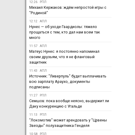
12:26
РПЛ
Михаил Кержаков: ждём непростой игры с
"Родиной"
12:12
АПЛ
Нунес — об уходе Гвардиолы: тяжело
прощаться с тем, кто дал нам всем так
много
11:57
АПЛ
Матеус Нунес: я постоянно напоминал
своим друзьям, что я не фланговый
защитник
11:43
АПЛ
Источник: "Ливерпуль" будет выплачивать
всю зарплату Араухо, документы
подписаны
11:27
РПЛ
Семшов: пока вообще неясно, выдержит ли
Даку конкуренцию с Угальде
11:13
РПЛ
"Локомотив" может арендовать у "Црвены
Звезды" полузащитника Генделя
10:58
РПЛ