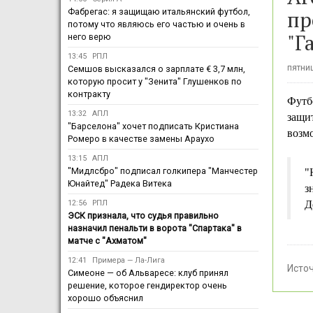
пр
Фабрегас: я защищаю итальянский футбол,
потому что являюсь его частью и очень в
"Г
него верю
13:45
РПЛ
пятниц
Семшов высказался о зарплате € 3,7 млн,
которую просит у "Зенита" Глушенков по
контракту
Футб
13:32
АПЛ
защи
"Барселона" хочет подписать Кристиана
возмо
Ромеро в качестве замены Араухо
13:15
АПЛ
"Мидлсбро" подписал голкипера "Манчестер
"
Юнайтед" Радека Витека
з
12:56
РПЛ
Д
ЭСК признала, что судья правильно
назначил пенальти в ворота "Спартака" в
матче с "Ахматом"
12:41
Примера — Ла-Лига
Исто
Симеоне — об Альваресе: клуб принял
решение, которое гендиректор очень
хорошо объяснил