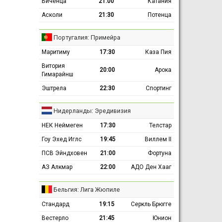
Виченца
21:00
Катания
Асколи
21:30
Потенца
Португалия: Примейра
Маритиму
17:30
Каза Пия
Витория
20:00
Арока
Гимарайнш
Эштрела
22:30
Спортинг
Нидерланды: Эредивизия
НЕК Неймеген
17:30
Телстар
Гоу Эхед Иглс
19:45
Виллем II
ПСВ Эйндховен
21:00
Фортуна
АЗ Алкмар
22:00
АДО Ден Хааг
Бельгия: Лига Жюпиле
Стандард
19:15
Серкль Брюгге
Вестерло
21:45
Юнион