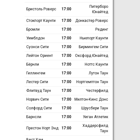
Питерборо
Бристоль Роверс
17:00
Юнайтед
Стокпорт Каунти
17:00
Донкастер Роверс
Бромли
17:00
Рединг
Уимблдон
17:00
Ньюпорт Каунти
Суонси Сити
17:00
Бирмингем Сити
Лейтон Ориент
17:00
Оксфорд Юнайтед
Бёрнли
17:00
Ноттс Каунти
Гиллингем
17:00
Лутон Таун
Лестер Сити
17:00
Нортгемптон Таун
Флитвуд Таун
17:00
Честерфилд
Норвич Сити
17:00
Милтон-Кинс Донс
Солфорд Сити
17:00
Шрусбери Таун
Барнсли
17:00
Уиган Атлетик
Хаддерсфилд
Престон Норт Энд
17:00
Таун
Вест Хэм