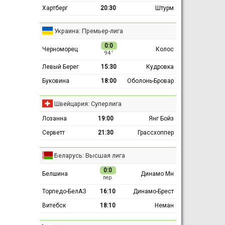
Хартберг
20:30
Штурм
Украина: Премьер-лига
0:0
Черноморец
Колос
94 ′
Левый Берег
15:30
Кудровка
Буковина
18:00
Оболонь-Бровар
Швейцария: Суперлига
Лозанна
19:00
Янг Бойз
Серветт
21:30
Грассхоппер
Беларусь: Высшая лига
0:0
Белшина
Динамо Мн
пер.
Торпедо-БелАЗ
16:10
Динамо-Брест
Витебск
18:10
Неман