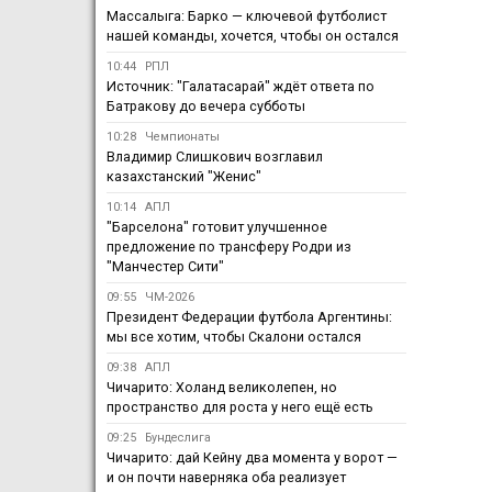
Массалыга: Барко — ключевой футболист
нашей команды, хочется, чтобы он остался
10:44
РПЛ
Источник: "Галатасарай" ждёт ответа по
Батракову до вечера субботы
10:28
Чемпионаты
Владимир Слишкович возглавил
казахстанский "Женис"
10:14
АПЛ
"Барселона" готовит улучшенное
предложение по трансферу Родри из
"Манчестер Сити"
09:55
ЧМ-2026
Президент Федерации футбола Аргентины:
мы все хотим, чтобы Скалони остался
09:38
АПЛ
Чичарито: Холанд великолепен, но
пространство для роста у него ещё есть
09:25
Бундеслига
Чичарито: дай Кейну два момента у ворот —
и он почти наверняка оба реализует