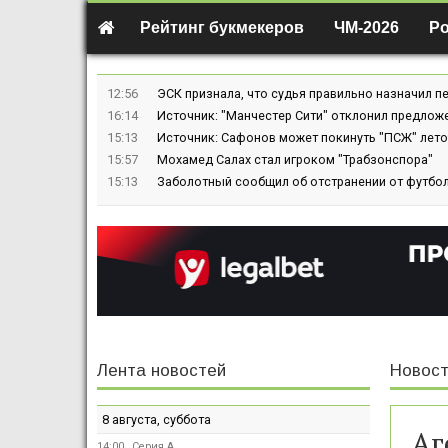
Рейтинг букмекеров
ЧМ-2026
Р
12:56
ЭСК признала, что судья правильно назначил пе
16:14
Источник: "Манчестер Сити" отклонил предлож
15:13
Источник: Сафонов может покинуть "ПСЖ" лето
15:57
Мохамед Салах стал игроком "Трабзонспора"
15:13
Заболотный сообщил об отстранении от футбол
Лента новостей
Новост
8 августа, суббота
Аг
14:00
Серия А