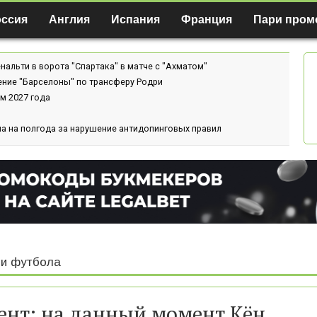
оссия
Англия
Испания
Франция
Пари пром
нальти в ворота "Спартака" в матче с "Ахматом"
ение "Барселоны" по трансферу Родри
м 2027 года
а на полгода за нарушение антидопинговых правил
и футбола
ент: на данный момент Кён