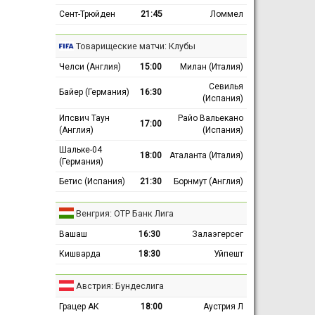
Сент-Трюйден
21:45
Ломмел
Товарищеские матчи: Клубы
Челси (Англия)
15:00
Милан (Италия)
Севилья
Байер (Германия)
16:30
(Испания)
Ипсвич Таун
Райо Вальекано
17:00
(Англия)
(Испания)
Шальке-04
18:00
Аталанта (Италия)
(Германия)
Бетис (Испания)
21:30
Борнмут (Англия)
Венгрия: ОТР Банк Лига
Вашаш
16:30
Залаэгерсег
Кишварда
18:30
Уйпешт
Австрия: Бундеслига
Грацер АК
18:00
Аустрия Л