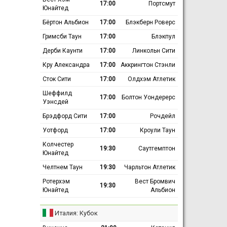
17:00
Портсмут
Юнайтед
Бёртон Альбион
17:00
Блэкберн Роверс
Гримсби Таун
17:00
Блэкпул
Дерби Каунти
17:00
Линкольн Сити
Кру Александра
17:00
Аккрингтон Стэнли
Сток Сити
17:00
Олдхэм Атлетик
Шеффилд
17:00
Болтон Уондерерс
Уэнсдей
Брэдфорд Сити
17:00
Рочдейл
Уотфорд
17:00
Кроули Таун
Колчестер
19:30
Саутгемптон
Юнайтед
Челтнем Таун
19:30
Чарльтон Атлетик
Ротерхэм
Вест Бромвич
19:30
Юнайтед
Альбион
Италия: Кубок