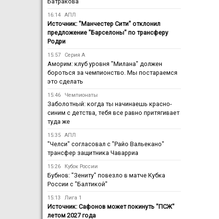
Батракова
16:14
АПЛ
Источник: "Манчестер Сити" отклонил
предложение "Барселоны" по трансферу
Родри
15:57
Серия А
Аморим: клуб уровня "Милана" должен
бороться за чемпионство. Мы постараемся
это сделать
15:46
Чемпионаты
Заболотный: когда ты начинаешь красно-
синим с детства, тебя все равно притягивает
туда же
15:35
АПЛ
"Челси" согласовал с "Райо Вальекано"
трансфер защитника Чаварриа
15:26
Кубок России
Бубнов: "Зениту" повезло в матче Кубка
России с "Балтикой"
15:13
Лига 1
Источник: Сафонов может покинуть "ПСЖ"
летом 2027 года