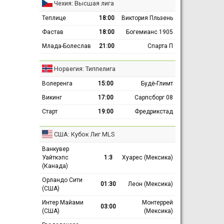
Чехия: Высшая лига
Теплице
18:00
Виктория Пльзень
Фастав
18:00
Богемианс 1905
Млада-Болеслав
21:00
Спарта П
Норвегия: Типпелига
Волеренга
15:00
Будё-Глимт
Викинг
17:00
Сарпсборг 08
Старт
19:00
Фредрикстад
США: Кубок Лиг MLS
Ванкувер
Уайткэпс
1:3
Хуарес (Мексика)
(Канада)
Орландо Сити
01:30
Леон (Мексика)
(США)
Интер Майами
Монтеррей
03:00
(США)
(Мексика)