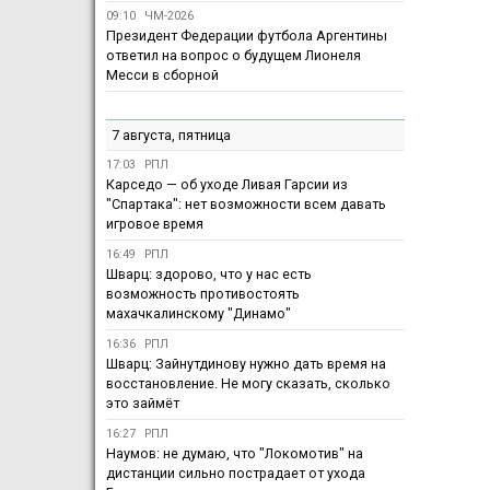
09:10
ЧМ-2026
Президент Федерации футбола Аргентины
ответил на вопрос о будущем Лионеля
Месси в сборной
7 августа, пятница
17:03
РПЛ
Карседо — об уходе Ливая Гарсии из
"Спартака": нет возможности всем давать
игровое время
16:49
РПЛ
Шварц: здорово, что у нас есть
возможность противостоять
махачкалинскому "Динамо"
16:36
РПЛ
Шварц: Зайнутдинову нужно дать время на
восстановление. Не могу сказать, сколько
это займёт
16:27
РПЛ
Наумов: не думаю, что "Локомотив" на
дистанции сильно пострадает от ухода