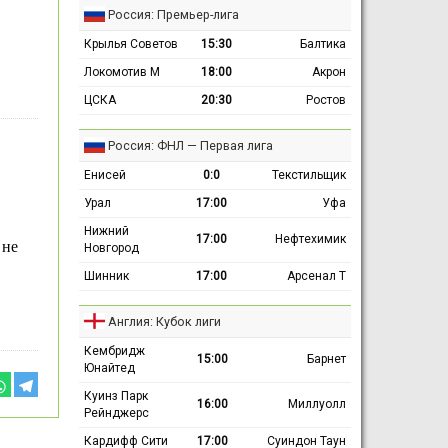
Россия: Премьер-лига
Крылья Советов
15:30
Балтика
Локомотив М
18:00
Акрон
ЦСКА
20:30
Ростов
Россия: ФНЛ — Первая лига
Енисей
0:0
Текстильщик
Урал
17:00
Уфа
Нижний
17:00
Нефтехимик
 не
Новгород
Шинник
17:00
Арсенал Т
Англия: Кубок лиги
Кембридж
15:00
Барнет
Юнайтед
Куинз Парк
16:00
Миллуолл
Рейнджерс
Кардифф Сити
17:00
Суиндон Таун