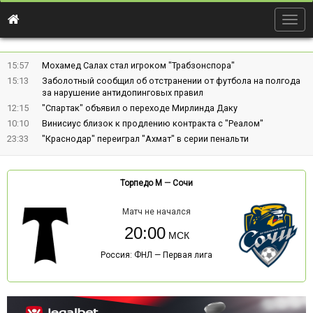
Togg
navig
15:57
Мохамед Салах стал игроком "Трабзонспора"
15:13
Заболотный сообщил об отстранении от футбола на полгода
за нарушение антидопинговых правил
12:15
"Спартак" объявил о переходе Мирлинда Даку
10:10
Винисиус близок к продлению контракта с "Реалом"
23:33
"Краснодар" переиграл "Ахмат" в серии пенальти
Торпедо М
—
Сочи
Матч не начался
20:00
Россия: ФНЛ — Первая лига