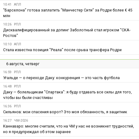
10:41
АПЛ
"Барселона" готова заплатить "Манчестер Сити" за Родри более € 45
млн
10:26
РПЛ
Дисквалифицированный за допинг Заболотный стал игроком "СКА-
Ростов"
10:10
АПЛ
Стала известна позиция "Реала" после срыва трансфера Родри
6 августа, четверг
16:59
РПЛ
Угальде — о переходе Даку: конкуренция — это часть футбола
16:48
РПЛ
Даку — болельщикам "Спартака": я буду отдавать все силы для того,
чтобы вы были счастливы
16:36
РПЛ
Сильянов: мои спасения ворот? Это моя обязанность, я защитник
16:27
ЧМ-2026
Каннаваро: многие считали, что на ЧМ у нас не возникнет трудностей,
но я предупреждал об этом заранее