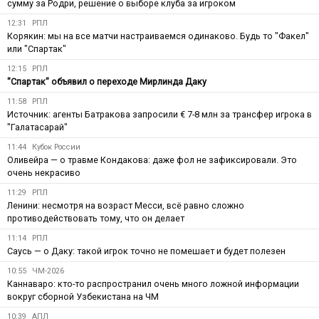
сумму за Родри, решение о выборе клуба за игроком
12:31
РПЛ
Корякин: мы на все матчи настраиваемся одинаково. Будь то "Факел"
или "Спартак"
12:15
РПЛ
"Спартак" объявил о переходе Мирлинда Даку
11:58
РПЛ
Источник: агенты Батракова запросили € 7-8 млн за трансфер игрока в
"Галатасарай"
11:44
Кубок России
Оливейра — о травме Кондакова: даже фол не зафиксировали. Это
очень некрасиво
11:29
РПЛ
Ленини: несмотря на возраст Месси, всё равно сложно
противодействовать тому, что он делает
11:14
РПЛ
Саусь — о Даку: такой игрок точно не помешает и будет полезен
10:55
ЧМ-2026
Каннаваро: кто-то распространил очень много ложной информации
вокруг сборной Узбекистана на ЧМ
10:39
АПЛ