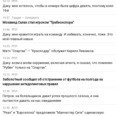
16:14
РПЛ
Даку: мне хотелось, чтобы в номере была цифра девять, поэтому взял
19-й
15:57
Турция — Суперлига
Мохамед Салах стал игроком "Трабзонспора"
15:46
РПЛ
Даку: мне нравится играть на команду. И забивать, конечно, тоже. Это
мой главный навык
15:35
РПЛ
Матч "Спартак" — "Краснодар" обслужит Кирилл Левников
15:26
РПЛ
Даку: всем в моём окружении, включая агента, я сказал, что поменяю
"Рубин" только на "Спартак"
15:13
РПЛ
Заболотный сообщил об отстранении от футбола на полгода за
нарушение антидопинговых правил
12:59
РПЛ
Петров: на болельщиков давит успех прошлого сезона, и они
пытаются давить на нас ожиданиями
12:45
АПЛ
"Реал" и "Барселона" предложили "Манчестер Сити" одинаковую