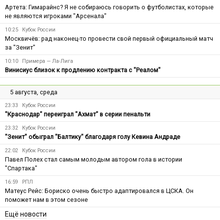
Артета: Гимарайнс? Я не собираюсь говорить о футболистах, которые
не являются игроками "Арсенала"
10:25
Кубок России
Москвичёв: рад наконец-то провести свой первый официальный матч
за "Зенит"
10:10
Примера — Ла-Лига
Винисиус близок к продлению контракта с "Реалом"
5 августа, среда
23:33
Кубок России
"Краснодар" переиграл "Ахмат" в серии пенальти
23:32
Кубок России
"Зенит" обыграл "Балтику" благодаря голу Кевина Андраде
22:02
Кубок России
Павел Полех стал самым молодым автором гола в истории
"Спартака"
16:59
РПЛ
Матеус Рейс: Бориско очень быстро адаптировался в ЦСКА. Он
поможет нам в этом сезоне
Ещё новости