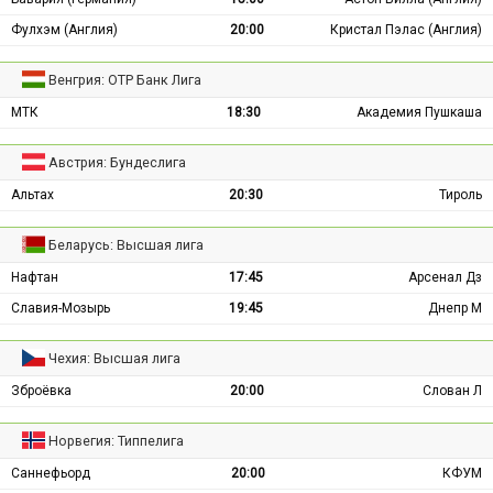
Фулхэм (Англия)
20:00
Кристал Пэлас (Англия)
Венгрия: ОТР Банк Лига
МТК
18:30
Академия Пушкаша
Австрия: Бундеслига
Альтах
20:30
Тироль
Беларусь: Высшая лига
Нафтан
17:45
Арсенал Дз
Славия-Мозырь
19:45
Днепр М
Чехия: Высшая лига
Зброёвка
20:00
Слован Л
Норвегия: Типпелига
Саннефьорд
20:00
КФУМ