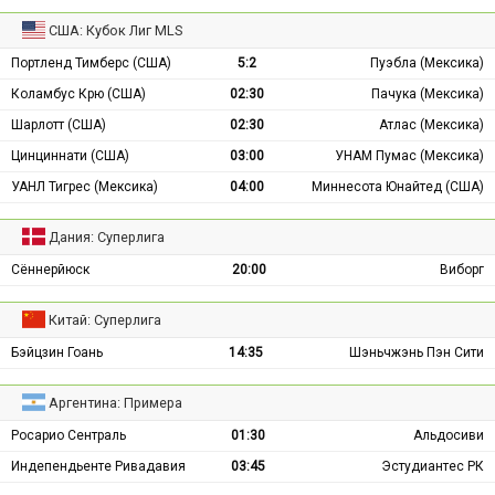
США: Кубок Лиг MLS
Портленд Тимберс (США)
5:2
Пуэбла (Мексика)
Коламбус Крю (США)
02:30
Пачука (Мексика)
Шарлотт (США)
02:30
Атлас (Мексика)
Цинциннати (США)
03:00
УНАМ Пумас (Мексика)
УАНЛ Тигрес (Мексика)
04:00
Миннесота Юнайтед (США)
Дания: Суперлига
Сённерйюск
20:00
Виборг
Китай: Суперлига
Бэйцзин Гоань
14:35
Шэньчжэнь Пэн Сити
Аргентина: Примера
Росарио Сентраль
01:30
Альдосиви
Индепендьенте Ривадавия
03:45
Эстудиантес РК