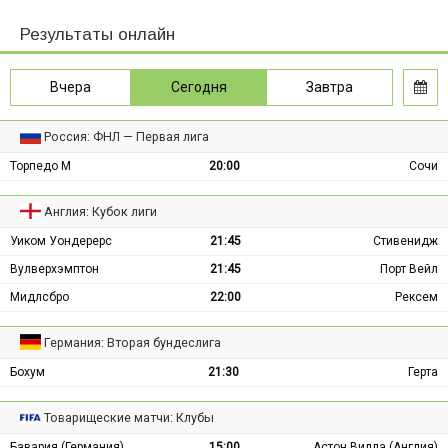
Результаты онлайн
Вчера
Сегодня
Завтра
Россия: ФНЛ — Первая лига
Торпедо М
20:00
Сочи
Англия: Кубок лиги
Уиком Уондерерс
21:45
Стивенидж
Вулверхэмптон
21:45
Порт Вейл
Мидлсбро
22:00
Рексем
Германия: Вторая бундеслига
Бохум
21:30
Герта
Товарищеские матчи: Клубы
Бавария (Германия)
15:00
Астон Вилла (Англия)