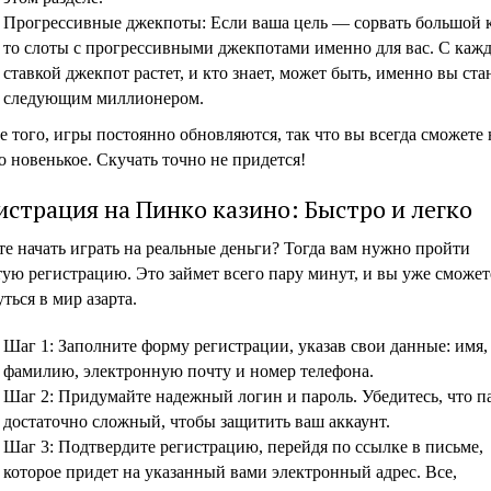
Прогрессивные джекпоты: Если ваша цель — сорвать большой 
то слоты с прогрессивными джекпотами именно для вас. С каж
ставкой джекпот растет, и кто знает, может быть, именно вы ста
следующим миллионером.
 того, игры постоянно обновляются, так что вы всегда сможете
о новенькое. Скучать точно не придется!
истрация на Пинко казино: Быстро и легко
е начать играть на реальные деньги? Тогда вам нужно пройти
ую регистрацию. Это займет всего пару минут, и вы уже сможет
ться в мир азарта.
Шаг 1: Заполните форму регистрации, указав свои данные: имя,
фамилию, электронную почту и номер телефона.
Шаг 2: Придумайте надежный логин и пароль. Убедитесь, что п
достаточно сложный, чтобы защитить ваш аккаунт.
Шаг 3: Подтвердите регистрацию, перейдя по ссылке в письме,
которое придет на указанный вами электронный адрес. Все,