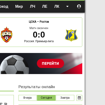
окод
Мир
ЛЧ
ЛЕ
ЛК
ЦСКА
—
Ростов
Матч окончен
0
:
0
Россия: Премьер-лига
Результаты онлайн
Вчера
Сегодня
Завтра
т в