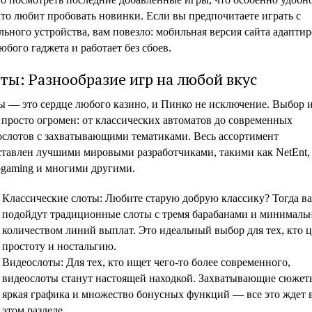
кто любит пробовать новинки. Если вы предпочитаете играть с
ьного устройства, вам повезло: мобильная версия сайта адапти
юбого гаджета и работает без сбоев.
ты: Разнообразие игр на любой вкус
ы — это сердце любого казино, и Пинко не исключение. Выбор 
 просто огромен: от классических автоматов до современных
ослотов с захватывающими тематиками. Весь ассортимент
ставлен лучшими мировыми разработчиками, такими как NetEnt,
ogaming и многими другими.
Классические слоты: Любите старую добрую классику? Тогда в
подойдут традиционные слоты с тремя барабанами и минимал
количеством линий выплат. Это идеальный выбор для тех, кто 
простоту и ностальгию.
Видеослоты: Для тех, кто ищет чего-то более современного,
видеослоты станут настоящей находкой. Захватывающие сюжет
яркая графика и множество бонусных функций — все это ждет в
этом разделе.