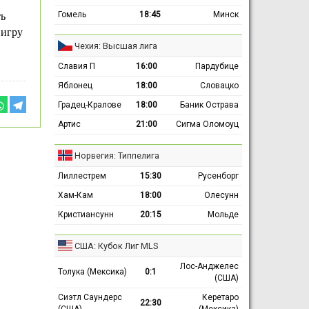
Гомель
18:45
Минск
ть
 игру
Чехия: Высшая лига
Славия П
16:00
Пардубице
Яблонец
18:00
Словацко
Градец-Кралове
18:00
Баник Острава
Артис
21:00
Сигма Оломоуц
Норвегия: Типпелига
Лиллестрем
15:30
Русенборг
Хам-Кам
18:00
Олесунн
Кристиансунн
20:15
Мольде
США: Кубок Лиг MLS
Лос-Анджелес
Толука (Мексика)
0:1
(США)
Сиэтл Саундерс
Керетаро
22:30
(США)
(Мексика)