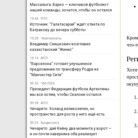
Массалыга: Барко — ключевой футболист
нашей команды, хочется, чтобы он остался
10:44
РПЛ
Источник: "Галатасарай" ждёт ответа по
Батракову до вечера субботы
Кроме
10:28
Чемпионаты
Владимир Слишкович возглавил
что-т
казахстанский "Женис"
Рег
10:14
АПЛ
"Барселона" готовит улучшенное
предложение по трансферу Родри из
Хотит
"Манчестер Сити"
прост
09:55
ЧМ-2026
окуну
Президент Федерации футбола Аргентины:
мы все хотим, чтобы Скалони остался
09:38
АПЛ
Чичарито: Холанд великолепен, но
пространство для роста у него ещё есть
09:25
Бундеслига
Чичарито: дай Кейну два момента у ворот —
и он почти наверняка оба реализует