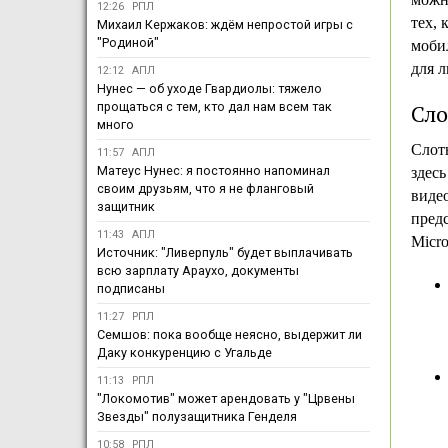
12:26
РПЛ
тех, 
Михаил Кержаков: ждём непростой игры с
"Родиной"
мобил
для л
12:12
АПЛ
Нунес — об уходе Гвардиолы: тяжело
прощаться с тем, кто дал нам всем так
Сло
много
Слот
11:57
АПЛ
Матеус Нунес: я постоянно напоминал
здесь
своим друзьям, что я не фланговый
виде
защитник
пред
11:43
АПЛ
Micr
Источник: "Ливерпуль" будет выплачивать
всю зарплату Араухо, документы
подписаны
11:27
РПЛ
Семшов: пока вообще неясно, выдержит ли
Даку конкуренцию с Угальде
11:13
РПЛ
"Локомотив" может арендовать у "Црвены
Звезды" полузащитника Генделя
10:58
РПЛ