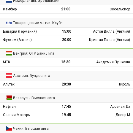
Нидерланды: Эредивизия
Камбюр
21:00
Эксельсиор
Товарищеские матчи: Клубы
Бавария (Германия)
15:00
Астон Вилла (Англия)
Фулхэм (Англия)
20:00
Кристал Пэлас (Англия)
Венгрия: ОТР Банк Лига
МТК
18:30
Академия Пушкаша
Австрия: Бундеслига
Альтах
20:30
Тироль
Беларусь: Высшая лига
Нафтан
17:45
Арсенал Дз
Славия-Мозырь
19:45
Днепр М
Чехия: Высшая лига