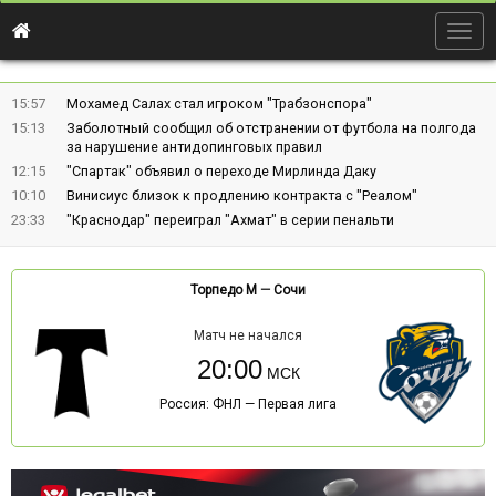
Togg
navig
15:57
Мохамед Салах стал игроком "Трабзонспора"
15:13
Заболотный сообщил об отстранении от футбола на полгода
за нарушение антидопинговых правил
12:15
"Спартак" объявил о переходе Мирлинда Даку
10:10
Винисиус близок к продлению контракта с "Реалом"
23:33
"Краснодар" переиграл "Ахмат" в серии пенальти
Торпедо М
—
Сочи
Матч не начался
20:00
Россия: ФНЛ — Первая лига