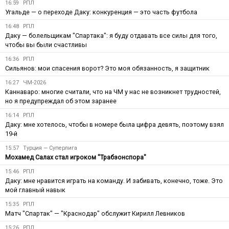
16:59
РПЛ
Угальде — о переходе Даку: конкуренция — это часть футбола
16:48
РПЛ
Даку — болельщикам "Спартака": я буду отдавать все силы для того,
чтобы вы были счастливы
16:36
РПЛ
Сильянов: мои спасения ворот? Это моя обязанность, я защитник
16:27
ЧМ-2026
Каннаваро: многие считали, что на ЧМ у нас не возникнет трудностей,
но я предупреждал об этом заранее
16:14
РПЛ
Даку: мне хотелось, чтобы в номере была цифра девять, поэтому взял
19-й
15:57
Турция — Суперлига
Мохамед Салах стал игроком "Трабзонспора"
15:46
РПЛ
Даку: мне нравится играть на команду. И забивать, конечно, тоже. Это
мой главный навык
15:35
РПЛ
Матч "Спартак" — "Краснодар" обслужит Кирилл Левников
15:26
РПЛ