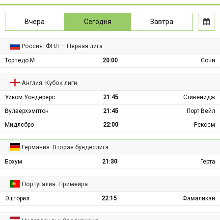
Вчера
Сегодня
Завтра
Россия: ФНЛ — Первая лига
Торпедо М
20:00
Сочи
Англия: Кубок лиги
Уиком Уондерерс
21:45
Стивенидж
Вулверхэмптон
21:45
Порт Вейл
Мидлсбро
22:00
Рексем
Германия: Вторая бундеслига
Бохум
21:30
Герта
Португалия: Примейра
Эшторил
22:15
Фамаликан