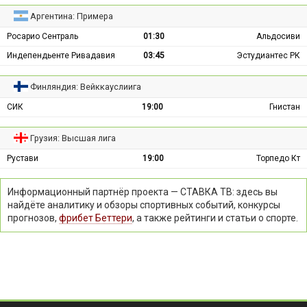
Аргентина: Примера
Росарио Сентраль
01:30
Альдосиви
Индепендьенте Ривадавия
03:45
Эстудиантес РК
Финляндия: Вейккауслиига
СИК
19:00
Гнистан
Грузия: Высшая лига
Рустави
19:00
Торпедо Кт
Информационный партнёр проекта — СТАВКА ТВ: здесь вы
найдёте аналитику и обзоры спортивных событий, конкурсы
прогнозов,
фрибет Беттери
, а также рейтинги и статьи о спорте.