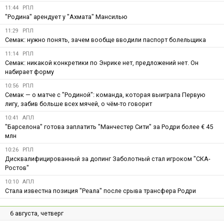
11:44
РПЛ
"Родина" арендует у "Ахмата" Мансилью
11:29
РПЛ
Семак: нужно понять, зачем вообще вводили паспорт болельщика
11:14
РПЛ
Семак: никакой конкретики по Энрике нет, предложений нет. Он
набирает форму
10:56
РПЛ
Семак — о матче с "Родиной": команда, которая выиграла Первую
лигу, забив больше всех мячей, о чём-то говорит
10:41
АПЛ
"Барселона" готова заплатить "Манчестер Сити" за Родри более € 45
млн
10:26
РПЛ
Дисквалифицированный за допинг Заболотный стал игроком "СКА-
Ростов"
10:10
АПЛ
Стала известна позиция "Реала" после срыва трансфера Родри
6 августа, четверг