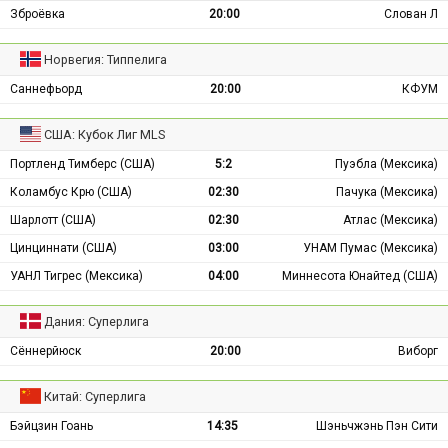
Зброёвка
20:00
Слован Л
Норвегия: Типпелига
Саннефьорд
20:00
КФУМ
США: Кубок Лиг MLS
Портленд Тимберс (США)
5:2
Пуэбла (Мексика)
Коламбус Крю (США)
02:30
Пачука (Мексика)
Шарлотт (США)
02:30
Атлас (Мексика)
Цинциннати (США)
03:00
УНАМ Пумас (Мексика)
УАНЛ Тигрес (Мексика)
04:00
Миннесота Юнайтед (США)
Дания: Суперлига
Сённерйюск
20:00
Виборг
Китай: Суперлига
Бэйцзин Гоань
14:35
Шэньчжэнь Пэн Сити