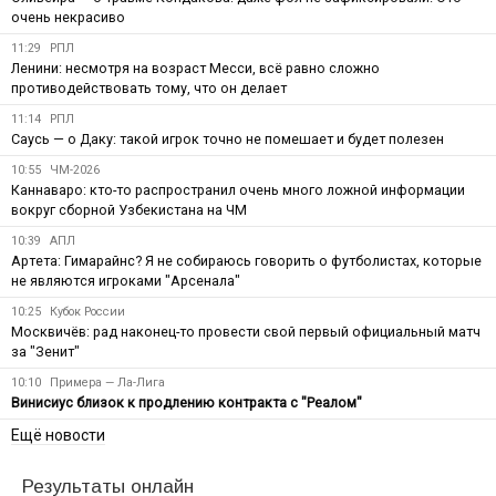
очень некрасиво
11:29
РПЛ
Ленини: несмотря на возраст Месси, всё равно сложно
противодействовать тому, что он делает
11:14
РПЛ
Саусь — о Даку: такой игрок точно не помешает и будет полезен
10:55
ЧМ-2026
Каннаваро: кто-то распространил очень много ложной информации
вокруг сборной Узбекистана на ЧМ
10:39
АПЛ
Артета: Гимарайнс? Я не собираюсь говорить о футболистах, которые
не являются игроками "Арсенала"
10:25
Кубок России
Москвичёв: рад наконец-то провести свой первый официальный матч
за "Зенит"
10:10
Примера — Ла-Лига
Винисиус близок к продлению контракта с "Реалом"
Ещё новости
Результаты онлайн