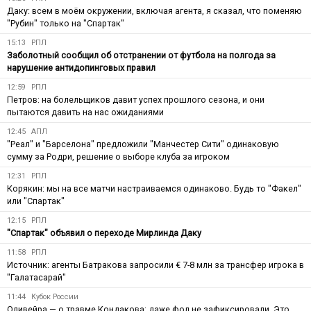
Даку: всем в моём окружении, включая агента, я сказал, что поменяю
"Рубин" только на "Спартак"
15:13
РПЛ
Заболотный сообщил об отстранении от футбола на полгода за
нарушение антидопинговых правил
12:59
РПЛ
Петров: на болельщиков давит успех прошлого сезона, и они
пытаются давить на нас ожиданиями
12:45
АПЛ
"Реал" и "Барселона" предложили "Манчестер Сити" одинаковую
сумму за Родри, решение о выборе клуба за игроком
12:31
РПЛ
Корякин: мы на все матчи настраиваемся одинаково. Будь то "Факел"
или "Спартак"
12:15
РПЛ
"Спартак" объявил о переходе Мирлинда Даку
11:58
РПЛ
Источник: агенты Батракова запросили € 7-8 млн за трансфер игрока в
"Галатасарай"
11:44
Кубок России
Оливейра — о травме Кондакова: даже фол не зафиксировали. Это