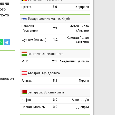
яд ли
Брюгге
3:0
Кортрейк
ого
ую-то
Товарищеские матчи: Клубы
Бавария
Астон Вилла
2:1
(Германия)
(Англия)
Кристал Пэлас
Фулхэм (Англия)
1:2
(Англия)
Венгрия: ОТР Банк Лига
МТК
2:3
Академия Пушкаша
Австрия: Бундеслига
ловек он
Альтах
3:1
Тироль
Беларусь: Высшая лига
Нафтан
3:0
Арсенал Дз
Славия-Мозырь
3:0
Днепр М