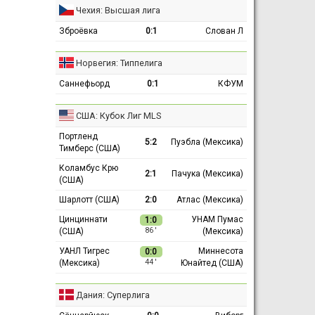
Чехия: Высшая лига
Зброёвка
0:1
Слован Л
Норвегия: Типпелига
Саннефьорд
0:1
КФУМ
США: Кубок Лиг MLS
Портленд
5:2
Пуэбла (Мексика)
Тимберс (США)
Коламбус Крю
2:1
Пачука (Мексика)
(США)
Шарлотт (США)
2:0
Атлас (Мексика)
Цинциннати
УНАМ Пумас
1:0
(США)
(Мексика)
86 ′
УАНЛ Тигрес
Миннесота
0:0
(Мексика)
Юнайтед (США)
44 ′
Дания: Суперлига