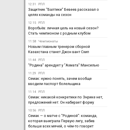
12:31
РПЛ
Защитник "Балтики" Бевеев рассказал о
целях команды на сезон
12:15
РПЛ
Воробьёв: личная цель на новый сезон?
Стать чемпионом с родным клубом
11:58
Чемпионаты
Новым главным тренером сборной
Казахстана станет Джон вант Схип
11:44
РПЛ
"Родина" арендует у "Ахмата" Мансилью
11:29
РПЛ
Семак: нужно понять, зачем вообще
вводили паспорт болельщика
11:14
РПЛ
Семак: никакой конкретики по Энрике нет,
предложений нет. Он набирает форму
10:56
РПЛ
Семак — о матче с "Родиной": команда,
которая выиграла Первую лигу, забив
больше всех мячей, о чём-то говорит