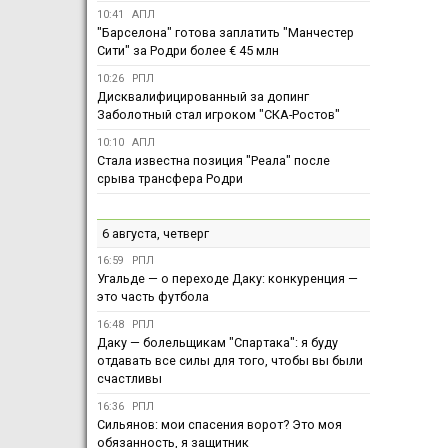
10:41
АПЛ
"Барселона" готова заплатить "Манчестер
Сити" за Родри более € 45 млн
10:26
РПЛ
Дисквалифицированный за допинг
Заболотный стал игроком "СКА-Ростов"
10:10
АПЛ
Стала известна позиция "Реала" после
срыва трансфера Родри
6 августа, четверг
16:59
РПЛ
Угальде — о переходе Даку: конкуренция —
это часть футбола
16:48
РПЛ
Даку — болельщикам "Спартака": я буду
отдавать все силы для того, чтобы вы были
счастливы
16:36
РПЛ
Сильянов: мои спасения ворот? Это моя
обязанность, я защитник