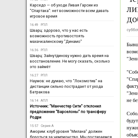
ли
Карседо — об уходе Ливая Гарсии из
"Спартака": нет возможности всем давать
до
игровое время
16:49
РПЛ
суббот
Шварц: здорово, что у нас есть
возможность противостоять
махачкалинскому "Динамо"
Бывш
16:36
РПЛ
возм
Шварц: Зайнутдинову нужно дать время на
"Зени
восстановление. Не могу сказать, сколько
это займёт
"Собо
16:27
РПЛ
"Спар
Наумов: не думаю, что "Локомотив" на
факту
дистанции сильно пострадает от ухода
Батракова
"Зени
не бе
16:14
АПЛ
Источник: "Манчестер Сити" отклонил
предложение "Барселоны" по трансферу
Собол
Родри
будут
15:57
Серия А
нужн
Аморим: клуб уровня "Милана" должен
объяс
бороться за чемпионство. Мы постараемся