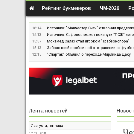
Рейтинг букмекеров
ЧМ-2026
Р
16:14
Источник: "Манчестер Сити" отклонил предлож
15:13
Источник: Сафонов может покинуть "ПСЖ" лето
15:57
Мохамед Салах стал игроком "Трабзонспора"
15:13
Заболотный сообщил об отстранении от футбол
12:15
"Спартак" объявил о переходе Мирлинда Даку
Лента новостей
Новост
7 августа, пятница
Че
17:03
РПЛ