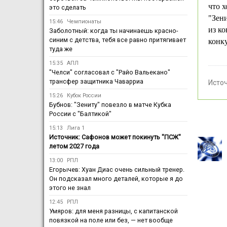
что х
это сделать
"Зени
15:46
Чемпионаты
из ко
Заболотный: когда ты начинаешь красно-
синим с детства, тебя все равно притягивает
конк
туда же
15:35
АПЛ
"Челси" согласовал с "Райо Вальекано"
трансфер защитника Чаварриа
Исто
15:26
Кубок России
Бубнов: "Зениту" повезло в матче Кубка
России с "Балтикой"
15:13
Лига 1
Источник: Сафонов может покинуть "ПСЖ"
летом 2027 года
13:00
РПЛ
Егорычев: Хуан Диас очень сильный тренер.
Он подсказал много деталей, которые я до
этого не знал
12:45
РПЛ
Умяров: для меня разницы, с капитанской
повязкой на поле или без, — нет вообще