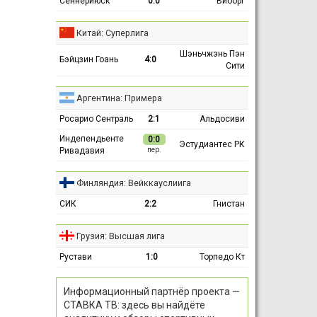
Сённерйюск
0:0
Виборг
Китай: Суперлига
Шэньчжэнь Пэн
Бэйцзин Гоань
4:0
Сити
Аргентина: Примера
Росарио Сентраль
2:1
Альдосиви
Индепендьенте
0:0
Эстудиантес РК
Ривадавия
пер.
Финляндия: Вейккауслиига
СИК
2:2
Гнистан
Грузия: Высшая лига
Рустави
1:0
Торпедо Кт
Информационный партнёр проекта —
СТАВКА ТВ: здесь вы найдёте