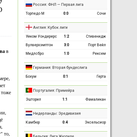
Россия: ФНЛ — Первая лига
о
Торпедо М
0:0
Сочи
Англия: Кубок лиги
Уиком Уондерерс
1:2
Стивенидж
Вулверхэмптон
3:0
Порт Вейл
ва
в
Мидлсбро
1:0
Рексем
Германия: Вторая бундеслига
Бохум
0:1
Герта
мере,
ает
Португалия: Примейра
 тоже
Эшторил
1:1
Фамаликан
ии,
Нидерланды: Эредивизия
щё
Камбюр
0:4
Эксельсиор
,
" то,
Бельгия: Лига Жюпиле