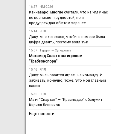
16:27
ЧМ-2026
Каннаваро: многие считали, что на ЧМ у нас
не возникнет трудностей, но я
предупреждал об этом заранее
16:14
РПЛ
Даку: мне хотелось, чтобы в номере была
цифра девять, поэтому взял 19-й
15:57
Турция — Суперлига
Мохамед Салах стал игроком
"Трабзонспора"
15:46
РПЛ
Даку: мне нравится играть на команду. И
забивать, конечно, тоже. Это мой главный
навык
15:35
РПЛ
Матч "Спартак" — "Краснодар" обслужит
Кирилл Левников
Ещё новости