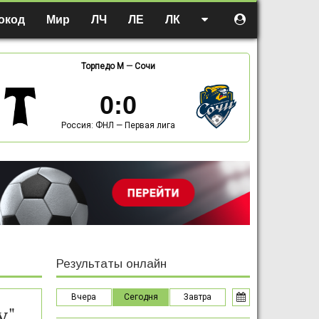
окод
Мир
ЛЧ
ЛЕ
ЛК
Торпедо М
—
Сочи
0
:
0
Россия: ФНЛ — Первая лига
Результаты онлайн
Вчера
Сегодня
Завтра
у"