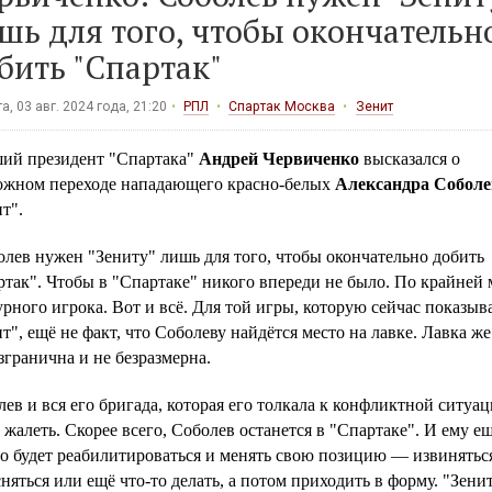
шь для того, чтобы окончательн
бить "Спартак"
а, 03 авг. 2024 года, 21:20
РПЛ
Спартак Москва
Зенит
ий президент "Спартака"
Андрей Червиченко
высказался о
ожном переходе нападающего красно-белых
Александра Соболе
т".
лев нужен "Зениту" лишь для того, чтобы окончательно добить
так". Чтобы в "Спартаке" никого впереди не было. По крайней 
рного игрока. Вот и всё. Для той игры, которую сейчас показыв
т", ещё не факт, что Соболеву найдётся место на лавке. Лавка же
згранична и не безразмерна.
ев и вся его бригада, которая его толкала к конфликтной ситуац
 жалеть. Скорее всего, Соболев останется в "Спартаке". И ему е
о будет реабилитироваться и менять свою позицию — извиняться
няться или ещё что-то делать, а потом приходить в форму. "Зенит