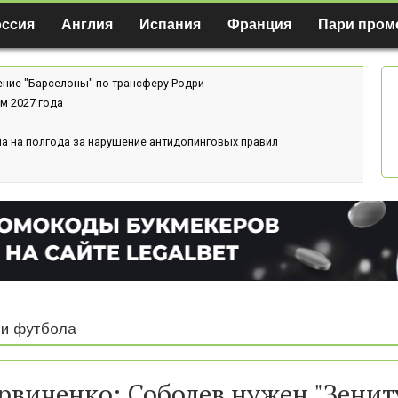
оссия
Англия
Испания
Франция
Пари пром
ение "Барселоны" по трансферу Родри
м 2027 года
а на полгода за нарушение антидопинговых правил
и футбола
рвиченко: Соболев нужен "Зенит