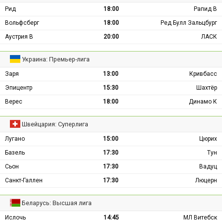
Рид
18:00
Рапид В
Вольфсберг
18:00
Ред Булл Зальцбург
Аустрия В
20:00
ЛАСК
Украина: Премьер-лига
Заря
13:00
Кривбасс
Эпицентр
15:30
Шахтёр
Верес
18:00
Динамо К
Швейцария: Суперлига
Лугано
15:00
Цюрих
Базель
17:30
Тун
Сьон
17:30
Вадуц
Санкт-Галлен
17:30
Люцерн
Беларусь: Высшая лига
Ислочь
14:45
МЛ Витебск