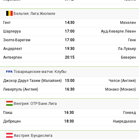
Бельгия: Лига Жюпиле
Гент
14:30
Мехелен
Шарлеруа
17:00
Ауд-Хеверле Лёвен
Зюлте-Варегем
17:00
Генк
Андерлехт
19:30
Ла Лувьер
Антверпен
20:15
Беверен
Товарищеские матчи: Клубы
Джохор Дарул Тазим (Малайзия)
15:00
Челси (Англия)
Ливерпуль (Англия)
16:30
Монако (Монако)
Венгрия: ОТР Банк Лига
Пакш
16:30
Гонвед
Дебрецен
18:30
Ньиредьхаза
Австрия: Бундеслига