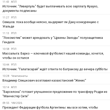
11:43
АПЛ
Источник: "Ливерпуль" будет выплачивать всю зарплату Араухо,
документы подписаны
11:27
РПЛ
Семшов: пока вообще неясно, выдержит ли Даку конкуренцию с
Угальде
11:13
РПЛ
"Локомотив" может арендовать у "Црвены Звезды" полузащитника
Генделя
10:58
РПЛ
Массалыга: Барко — ключевой футболист нашей команды, хочется,
чтобы он остался
10:44
РПЛ
Источник: "Галатасарай" ждёт ответа по Батракову до вечера субботы
10:28
Чемпионаты
Владимир Слишкович возглавил казахстанский "Женис"
10:14
АПЛ
"Барселона" готовит улучшенное предложение по трансферу Родри из
"Манчестер Сити"
09:55
ЧМ-2026
Президент Федерации футбола Аргентины: мы все хотим, чтобы