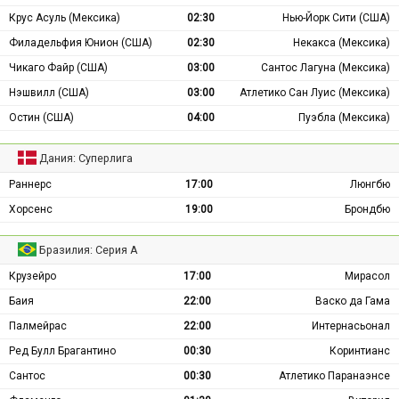
Крус Асуль (Мексика)
02:30
Нью-Йорк Сити (США)
Филадельфия Юнион (США)
02:30
Некакса (Мексика)
Чикаго Файр (США)
03:00
Сантос Лагуна (Мексика)
Нэшвилл (США)
03:00
Атлетико Сан Луис (Мексика)
Остин (США)
04:00
Пуэбла (Мексика)
Дания: Суперлига
Раннерс
17:00
Люнгбю
Хорсенс
19:00
Брондбю
Бразилия: Серия А
Крузейро
17:00
Мирасол
Баия
22:00
Васко да Гама
Палмейрас
22:00
Интернасьонал
Ред Булл Брагантино
00:30
Коринтианс
Сантос
00:30
Атлетико Паранаэнсе