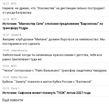
16:27
РПЛ
Наумов: не думаю, что "Локомотив" на дистанции сильно пострадает
от ухода Батракова
16:14
АПЛ
Источник: "Манчестер Сити" отклонил предложение "Барселоны" по
трансферу Родри
15:57
Серия А
Аморим: клуб уровня "Милана" должен бороться за чемпионство. Мы
постараемся это сделать
15:46
Чемпионаты
Заболотный: когда ты начинаешь красно-синим с детства, тебя все
равно притягивает туда же
15:35
АПЛ
"Челси" согласовал с "Райо Вальекано" трансфер защитника Чаварриа
15:26
Кубок России
Бубнов: "Зениту" повезло в матче Кубка России с "Балтикой"
15:13
Лига 1
Источник: Сафонов может покинуть "ПСЖ" летом 2027 года
Ещё новости