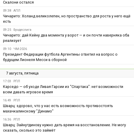
Скалони остался
09:38
АПЛ
Чичарито: Холанд великолепен, но пространство для роста у него ещё
есть
09:25
Бундеслига
Чичарито: дай Кейну два момента у ворот — и он почти наверняка оба
реализует
09:10
ЧМ-2026
Президент Федерации футбола Аргентины ответил на вопрос о
будущем Лионеля Месси в сборной
7 августа, пятница
17:03
РПЛ
Карседо — об уходе Ливая Гарсии из "Спартака": нет возможности
всем давать игровое время
16:49
РПЛ
Шварц: здорово, что у нас есть возможность противостоять
махачкалинскому "Динамо"
16:36
РПЛ
Шварц: Зайнутдинову нужно дать время на восстановление. Не могу
сказать, сколько это займёт