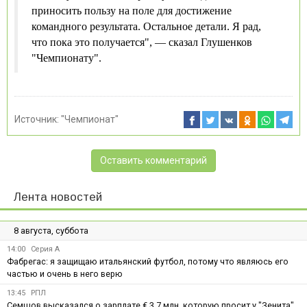
приносить пользу на поле для достижение
командного результата. Остальное детали. Я рад,
что пока это получается", — сказал Глушенков
"Чемпионату".
Источник:
"Чемпионат"
Оставить комментарий
Лента новостей
8 августа, суббота
14:00
Серия А
Фабрегас: я защищаю итальянский футбол, потому что являюсь его
частью и очень в него верю
13:45
РПЛ
Семшов высказался о зарплате € 3,7 млн, которую просит у "Зенита"