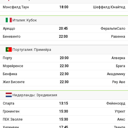
Мэнсфилд Таун
18:00
Шеффилд Юнайтед
Италия: Кубок
Ареццо
20:45
ФеральпиСало
Беневенто
22:00
Равенна
Португалия: Примейра
Порту
20:00
Алверка
Морейренсе
22:30
Брага
Бенфика
22:30
Академику
Жил Висенте
22:30
Риу Аве
Нидерланды: Эредивизия
Спарта
13:15
Фейеноорд
Гронинген
15:30
Утрехт
ПЕК Зволле
15:30
Аякс
Херенвен
17:45
Твенте