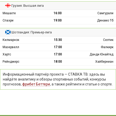
Грузия: Высшая лига
Мешахте
16:00
Самгурали
Спаэри
19:00
Динамо Тб
Шотландия: Премьер-лига
Килмарнок
15:30
Селтик
Мазервелл
17:00
Фалкирк
Хартс
17:00
Данди Юнайтед
Рейнджерс
18:00
Хайберниан
Информационный партнёр проекта — СТАВКА ТВ: здесь вы
найдёте аналитику и обзоры спортивных событий, конкурсы
прогнозов,
фрибет Беттери
, а также рейтинги и статьи о спорте.