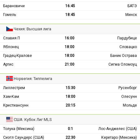
Барановичи
16:45
БАТЭ
Гомель
18:45
Минск
Чехия: Высшая лига
Славия П
16:00
Пардубице
Яблонец
18:00
Словацко
Градец-Кралове
18:00
Баник Острава
Артис
21:00
Сигма Оломоуц
Норвегия: Типпелига
Лиллестрем
15:30
Русенборг
Хам-Кам
18:00
Олесунн
Кристиансунн
20:15
Мольде
США: Кубок Лиг MLS
Толука (Мексика)
0:1
Лос-Анджелес (США)
Сиэтл Саундерс (США)
22:30
Керетаро (Мексика)