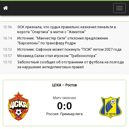
Togg
navig
12:56
ЭСК признала, что судья правильно назначил пенальти в
ворота "Спартака" в матче с "Ахматом"
16:14
Источник: "Манчестер Сити" отклонил предложение
"Барселоны" по трансферу Родри
15:13
Источник: Сафонов может покинуть "ПСЖ" летом 2027 года
15:57
Мохамед Салах стал игроком "Трабзонспора"
15:13
Заболотный сообщил об отстранении от футбола на полгода
за нарушение антидопинговых правил
ЦСКА
—
Ростов
Матч окончен
0
:
0
Россия: Премьер-лига