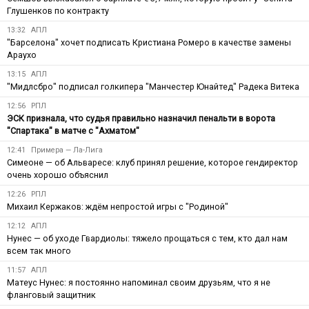
Глушенков по контракту
13:32
АПЛ
"Барселона" хочет подписать Кристиана Ромеро в качестве замены
Араухо
13:15
АПЛ
"Мидлсбро" подписал голкипера "Манчестер Юнайтед" Радека Витека
12:56
РПЛ
ЭСК признала, что судья правильно назначил пенальти в ворота
"Спартака" в матче с "Ахматом"
12:41
Примера — Ла-Лига
Симеоне — об Альваресе: клуб принял решение, которое гендиректор
очень хорошо объяснил
12:26
РПЛ
Михаил Кержаков: ждём непростой игры с "Родиной"
12:12
АПЛ
Нунес — об уходе Гвардиолы: тяжело прощаться с тем, кто дал нам
всем так много
11:57
АПЛ
Матеус Нунес: я постоянно напоминал своим друзьям, что я не
фланговый защитник