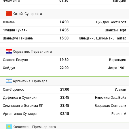
Фламенго
01:30
Витория
Китай: Суперлига
Хэнань
14:00
Циндао Вест Кост
Чунцин Тунлян
14:35
Шанхай Порт
Шаньдун Тайшань
15:00
Тяньцзинь Цзиньмэнь Тайгер
Хорватия: Первая лига
Славен Белупо
19:30
Вараждин
Хайдук
22:00
Истра 1961
Аргентина: Примера
Сан-Лоренсо
21:00
Уракан
Дефенса и Хустисия
23:45
Ньюэллс Олд Бойз
Химнасия и Эсгрима ЛП
23:45
Барракас Сентраль
Аргентинос Хуниорс
02:15
Расинг А
Казахстан: Премьер-лига