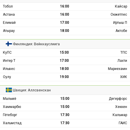
Тобол
16:00
Кайсар
Астана
16:00
Окжетпес
Елимай
17:00
Иртыш П
Атырау
18:00
Актобе
Финляндия: Вейккауслиига
КуПС
15:00
ТПС
Интер Т
17:00
Лахти
Ильвес
18:00
Мариехамн
Оулу
19:00
ХИК
Швеция: Аллсвенскан
Мальмё
15:00
Дегерфорс
Хаммарбю
15:00
Хеккен
Гётеборг
17:30
Кальмар
Хальмстад
17:30
ГАИС