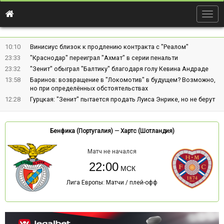
Togg
navig
10:10
Винисиус близок к продлению контракта с "Реалом"
23:33
"Краснодар" переиграл "Ахмат" в серии пенальти
23:32
"Зенит" обыграл "Балтику" благодаря голу Кевина Андраде
13:58
Баринов: возвращение в "Локомотив" в будущем? Возможно,
но при определённых обстоятельствах
12:28
Гурцкая: "Зенит" пытается продать Луиса Энрике, но не берут
Бенфика (Португалия)
—
Хартс (Шотландия)
Матч не начался
22:00
Лига Европы: Матчи / плей-офф