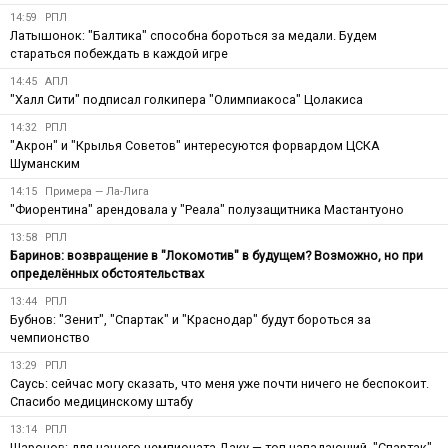
14:59
РПЛ
Латышонок: "Балтика" способна бороться за медали. Будем
стараться побеждать в каждой игре
14:45
АПЛ
"Халл Сити" подписал голкипера "Олимпиакоса" Цолакиса
14:32
РПЛ
"Акрон" и "Крылья Советов" интересуются форвардом ЦСКА
Шуманским
14:15
Примера — Ла-Лига
"Фиорентина" арендовала у "Реала" полузащитника Мастантуоно
13:58
РПЛ
Баринов: возвращение в "Локомотив" в будущем? Возможно, но при
определённых обстоятельствах
13:44
РПЛ
Бубнов: "Зенит", "Спартак" и "Краснодар" будут бороться за
чемпионство
13:29
РПЛ
Саусь: сейчас могу сказать, что меня уже почти ничего не беспокоит.
Спасибо медицинскому штабу
13:14
РПЛ
Шаронов: для нашего чемпионата Даку — топ-нападающий. "Спартак"