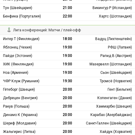
Тун (Швейцария)
21:00
Викингур Р (Исландия)
Бенфика (Португалия)
22:00
Хартс (Шотландия)
Лига конференций: Матчи / плей-офф
Интер Т (Финляндия)
18:00
Вадуц (Лихтенштейн)
Яблонец (Чехия)
19:00
РФШ (Латвия)
Пайде (Эстония)
19:00
Рапид В (Австрия)
ХИК (Финляндия)
19:00
Мазервелл (Шотландия)
Ноа (Армения)
19:00
Сьон (Швейцария)
ЧФР Клуж (Румыния)
19:30
Тромсё (Норвегия)
Гётеборг (Швеция)
20:00
Гент (Бельгия)
Дебрецен (Венгрия)
20:00
Копенгаген (Дания)
Ракув (Польша)
20:00
Хаммарбю (Швеция)
Динамо К (Украина)
20:00
Карабах (Азербайджан)
Шериф (Молдавия)
20:00
Санкт-Галлен (Швейцария)
Жальгирис (Литва)
20:00
Хайдук (Хорватия)