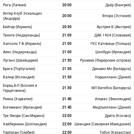
Рига (Латвия)
20:00
Дьёр (Венгрия)
Интер Клуб Эскальдес
20:00
Флора (Эстония)
(Андорра)
Бейтар (Израиль)
20:30
Аустрия В (Австрия)
Твенте (Нидерланды)
21:00
ДАК 1904 (Словакия)
Хапоэль Т-А (Израиль)
21:00
ГКС Катовице (Польша)
Аякс (Нидерланды)
21:00
Шелбурн (Ирландия)
Лугано (Швейцария)
21:30
Рунавик (Фарерские острова)
Брага (Португалия)
21:30
Динамо Мн (Беларусь)
Валюр (Исландия)
21:30
Норшелланн (Дания)
Борац Б-Л (Босния и
21:30
МЛ Витебск (Беларусь)
Герцеговина)
Риека (Хорватия)
21:45
Ильвес (Финляндия)
Богемианс (Ирландия)
21:45
Мидтьюлланн (Дания)
Тре Фиори (Сан-Марино)
22:00
Дрита (Косово)
Хайберниан (Шотландия)
22:00
Шкендия (Северная Македония)
Партизан (Сербия)
22:00
Тобол (Казахстан)