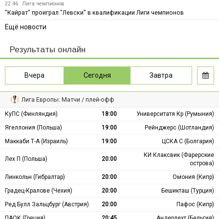
22:46
Лига чемпионов
"Кайрат" проиграл "Левски" в квалификации Лиги чемпионов
Ещё новости
Результаты онлайн
Вчера
Сегодня
Завтра
Лига Европы: Матчи / плей-офф
КуПС (Финляндия)
18:00
Университатя Кр (Румыния)
Ягеллония (Польша)
19:00
Рейнджерс (Шотландия)
Маккаби Т-А (Израиль)
19:00
ЦСКА С (Болгария)
КИ Клаксвик (Фарерские
Лех П (Польша)
20:00
острова)
Линкольн (Гибралтар)
20:00
Омония (Кипр)
Градец-Кралове (Чехия)
20:00
Бешикташ (Турция)
Ред Булл Зальцбург (Австрия)
20:00
Пафос (Кипр)
ПАОК (Греция)
20:45
Андерлехт (Бельгия)