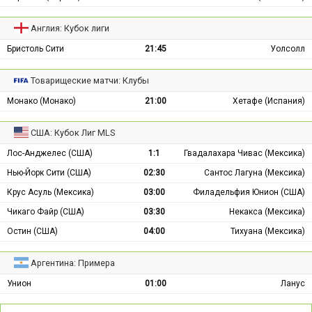
Англия: Кубок лиги
Бристоль Сити
21:45
Уолсолл
Товарищеские матчи: Клубы
Монако (Монако)
21:00
Хетафе (Испания)
США: Кубок Лиг MLS
Лос-Анджелес (США)
1:1
Гвадалахара Чивас (Мексика)
Нью-Йорк Сити (США)
02:30
Сантос Лагуна (Мексика)
Крус Асуль (Мексика)
03:00
Филадельфия Юнион (США)
Чикаго Файр (США)
03:30
Некакса (Мексика)
Остин (США)
04:00
Тихуана (Мексика)
Аргентина: Примера
Унион
01:00
Ланус