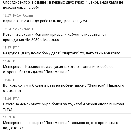
Спортдиректор "Родины": в первых двух турах РПЛ команда была не
похожа сама на себя
16:27
Кубок России
Баринов: ЦСКА надо работать над реализацией
16:14
Чемпионаты
Источник: власти Испании призвали кабмин отказаться от
проведения ЧМ-2030 с Марокко
15:57
РПЛ
Безруков: Даку по-любому даст "Спартаку" то, чего так не хватало
15:46
РПЛ
Мещеряков: Баринов не заслужил такого отношения к себе со
стороны болельщиков "Локомотива"
15:35
РПЛ
Волков: хотим и будем играть на победу даже с "Зенитом". Никакого
страха нет
15:26
РПЛ
Саусь: на чемпионате мира болел за то, чтобы Месси снова выиграл
титул
15:13
РПЛ
Мещеряков — о старте "Локомотива": возможно, это просчёты в
подготовке