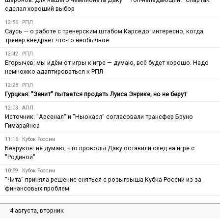
сделал хороший выбор
12:56
РПЛ
Саусь — о работе с тренерским штабом Карседо: интересно, когда
тренер внедряет что-то необычное
12:42
РПЛ
Егорычев: мы идём от игры к игре — думаю, всё будет хорошо. Надо
немножко адаптироваться к РПЛ
12:28
РПЛ
Гурцкая: "Зенит" пытается продать Луиса Энрике, но не берут
12:03
АПЛ
Источник: "Арсенал" и "Ньюкасл" согласовали трансфер Бруно
Гимарайнса
11:16
Кубок России
Безруков: не думаю, что проводы Даку оставили след на игре с
"Родиной"
10:59
Кубок России
"Чита" приняла решение сняться с розыгрыша Кубка России из-за
финансовых проблем
4 августа, вторник