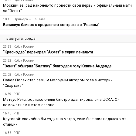
Москвичёв: рад наконец-то провести свой первый официальный матч
за "Зенит"
10:10
Примера — Ла-Лига
Винисиус близок к продлению контракта с "Реалом"
5 августа, среда
23:33
Кубок России
"Краснодар" переиграл "Ахмат" в серии пенальти
23:32
Кубок России
"Зенит" обыграл "Балтику" благодаря голу Кевина Андраде
22:02
Кубок России
Павел Полех стал самым молодым автором гола в истории
"Спартака"
16:59
РПЛ
Матеус Рейс: Бориско очень быстро адаптировался в ЦСКА. Он
поможет нам в этом сезоне
16:48
РПЛ
Круговой: спокойно бы ездил на метро, если бы я жил недалеко от
станции
16:36
РПЛ