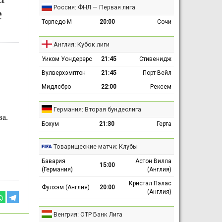
Россия: ФНЛ — Первая лига
е
Торпедо М
20:00
Сочи
Англия: Кубок лиги
Уиком Уондерерс
21:45
Стивенидж
Вулверхэмптон
21:45
Порт Вейл
Мидлсбро
22:00
Рексем
Германия: Вторая бундеслига
ва.
Бохум
21:30
Герта
Товарищеские матчи: Клубы
Бавария
Астон Вилла
15:00
(Германия)
(Англия)
Кристал Пэлас
Фулхэм (Англия)
20:00
(Англия)
Венгрия: ОТР Банк Лига