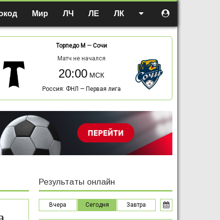
окод
Мир
ЛЧ
ЛЕ
ЛК
Торпедо М
—
Сочи
Матч не начался
20:00
Россия: ФНЛ — Первая лига
Результаты онлайн
Вчера
Сегодня
Завтра
а