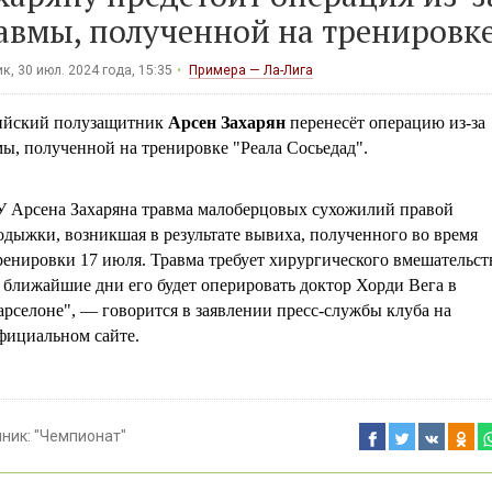
авмы, полученной на тренировк
к, 30 июл. 2024 года, 15:35
Примера — Ла-Лига
ийский полузащитник
Арсен Захарян
перенесёт операцию из-за
ы, полученной на тренировке "Реала Сосьедад".
У Арсена Захаряна травма малоберцовых сухожилий правой
одыжки, возникшая в результате вывиха, полученного во время
ренировки 17 июля. Травма требует хирургического вмешательст
 ближайшие дни его будет оперировать доктор Хорди Вега в
арселоне", — говорится в заявлении пресс-службы клуба на
фициальном сайте.
чник:
"Чемпионат"