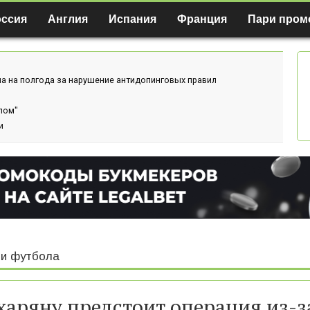
оссия
Англия
Испания
Франция
Пари пром
а на полгода за нарушение антидопинговых правил
лом"
и
и футбола
харяну предстоит операция из-з