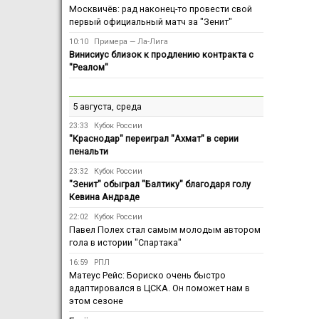
Москвичёв: рад наконец-то провести свой
первый официальный матч за "Зенит"
10:10
Примера — Ла-Лига
Винисиус близок к продлению контракта с
"Реалом"
5 августа, среда
23:33
Кубок России
"Краснодар" переиграл "Ахмат" в серии
пенальти
23:32
Кубок России
"Зенит" обыграл "Балтику" благодаря голу
Кевина Андраде
22:02
Кубок России
Павел Полех стал самым молодым автором
гола в истории "Спартака"
16:59
РПЛ
Матеус Рейс: Бориско очень быстро
адаптировался в ЦСКА. Он поможет нам в
этом сезоне