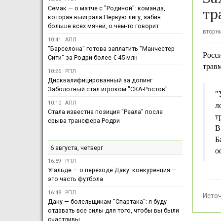
тр
Семак — о матче с "Родиной": команда,
которая выиграла Первую лигу, забив
больше всех мячей, о чём-то говорит
вторни
10:41
АПЛ
"Барселона" готова заплатить "Манчестер
Росс
Сити" за Родри более € 45 млн
травм
10:26
РПЛ
Дисквалифицированный за допинг
Заболотный стал игроком "СКА-Ростов"
"
10:10
АПЛ
л
Стала известна позиция "Реала" после
т
срыва трансфера Родри
В
Б
6 августа, четверг
о
16:59
РПЛ
Угальде — о переходе Даку: конкуренция —
это часть футбола
16:48
РПЛ
Исто
Даку — болельщикам "Спартака": я буду
отдавать все силы для того, чтобы вы были
счастливы