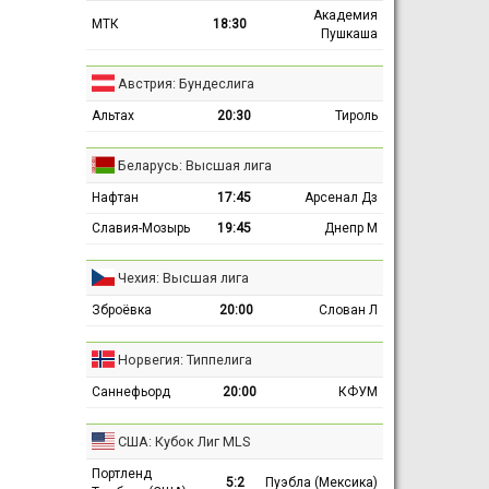
Академия
МТК
18:30
Пушкаша
Австрия: Бундеслига
Альтах
20:30
Тироль
Беларусь: Высшая лига
Нафтан
17:45
Арсенал Дз
Славия-Мозырь
19:45
Днепр М
Чехия: Высшая лига
Зброёвка
20:00
Слован Л
Норвегия: Типпелига
Саннефьорд
20:00
КФУМ
США: Кубок Лиг MLS
Портленд
5:2
Пуэбла (Мексика)