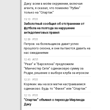
Даку: всем в моём окружении, включая
агента, я сказал, что поменяю "Рубин"
только на "Спартак"
15:13
РПЛ
Заболотный сообщил об отстранении от
футбола на полгода за нарушение
антидопинговых правил
12:59
РПЛ
Петров: на болельщиков давит успех
прошлого сезона, и они пытаются давить на
нас ожиданиями
12:45
АПЛ
"Реал" и "Барселона" предложили
"Манчестер Сити" одинаковую сумму за
Родри, решение о выборе клуба за игроком
12:31
РПЛ
Корякин: мы на все матчи настраиваемся
одинаково. Будь то "Факел" или "Спартак"
12:15
РПЛ
"Спартак" объявил о переходе Мирлинда
Даку