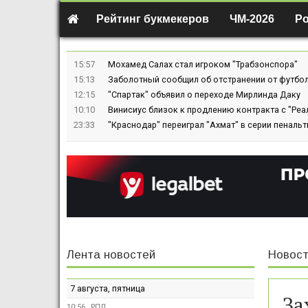
Рейтинг букмекеров
ЧМ-2026
Р
15:57
Мохамед Салах стал игроком "Трабзонспора"
15:13
Заболотный сообщил об отстранении от футбол
12:15
"Спартак" объявил о переходе Мирлинда Даку
10:10
Винисиус близок к продлению контракта с "Реа
23:33
"Краснодар" переиграл "Ахмат" в серии пенальт
Лента новостей
Новост
7 августа, пятница
За
10:56
РПЛ