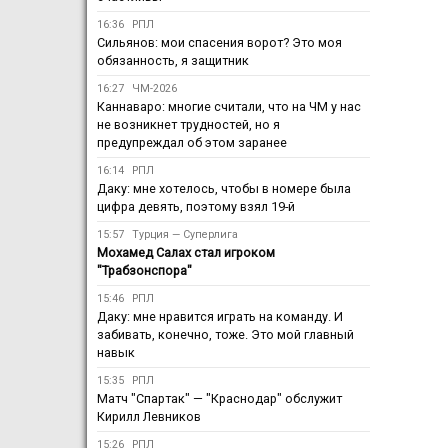
16:36
РПЛ
Сильянов: мои спасения ворот? Это моя
обязанность, я защитник
16:27
ЧМ-2026
Каннаваро: многие считали, что на ЧМ у нас
не возникнет трудностей, но я
предупреждал об этом заранее
16:14
РПЛ
Даку: мне хотелось, чтобы в номере была
цифра девять, поэтому взял 19-й
15:57
Турция — Суперлига
Мохамед Салах стал игроком
"Трабзонспора"
15:46
РПЛ
Даку: мне нравится играть на команду. И
забивать, конечно, тоже. Это мой главный
навык
15:35
РПЛ
Матч "Спартак" — "Краснодар" обслужит
Кирилл Левников
15:26
РПЛ