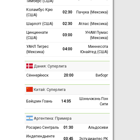
Тимберс (США)
Коламбус Крю
02:30
Пачука (Мексика)
(США)
Шарлотт (США)
02:30
Атлас (Мексика)
Цинциннати
УНАМ Пумас
03:00
(США)
(Мексика)
УАНЛ Тигрес
Миннесота
04:00
(Мексика)
Юнайтед (США)
Дания: Суперлига
Сённерйюск
20:00
Виборг
Китай: Суперлига
Шэньчжэнь Пэн
Бэйцзин Гоань
14:35
Сити
Аргентина: Примера
Росарио Сентраль
01:30
Альдосиви
Индепендьенте
03:45
Эстудиантес РК