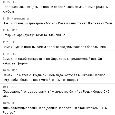
12:15
РПЛ
Воробьёв: личная цель на новый сезон? Стать чемпионом с родным
клубом
11:58
Чемпионаты
Новым главным тренером сборной Казахстана станет Джон вант Схип
11:44
РПЛ
"Родина" арендует у "Ахмата" Мансилью
11:29
РПЛ
Семак: нужно понять, зачем вообще вводили паспорт болельщика
11:14
РПЛ
Семак: никакой конкретики по Энрике нет, предложений нет. Он
набирает форму
10:56
РПЛ
Семак — о матче с "Родиной": команда, которая выиграла Первую
лигу, забив больше всех мячей, о чём-то говорит
10:41
АПЛ
"Барселона" готова заплатить "Манчестер Сити" за Родри более € 45
млн
10:26
РПЛ
Дисквалифицированный за допинг Заболотный стал игроком "СКА-
Ростов"