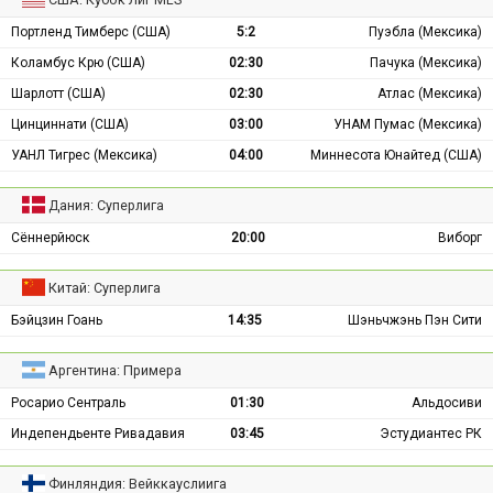
Портленд Тимберс (США)
5:2
Пуэбла (Мексика)
Коламбус Крю (США)
02:30
Пачука (Мексика)
Шарлотт (США)
02:30
Атлас (Мексика)
Цинциннати (США)
03:00
УНАМ Пумас (Мексика)
УАНЛ Тигрес (Мексика)
04:00
Миннесота Юнайтед (США)
Дания: Суперлига
Сённерйюск
20:00
Виборг
Китай: Суперлига
Бэйцзин Гоань
14:35
Шэньчжэнь Пэн Сити
Аргентина: Примера
Росарио Сентраль
01:30
Альдосиви
Индепендьенте Ривадавия
03:45
Эстудиантес РК
Финляндия: Вейккауслиига