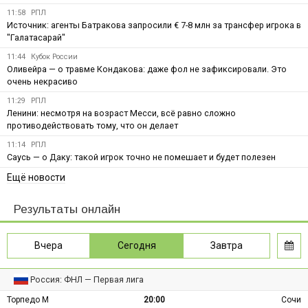
11:58
РПЛ
Источник: агенты Батракова запросили € 7-8 млн за трансфер игрока в
"Галатасарай"
11:44
Кубок России
Оливейра — о травме Кондакова: даже фол не зафиксировали. Это
очень некрасиво
11:29
РПЛ
Ленини: несмотря на возраст Месси, всё равно сложно
противодействовать тому, что он делает
11:14
РПЛ
Саусь — о Даку: такой игрок точно не помешает и будет полезен
Ещё новости
Результаты онлайн
Вчера
Сегодня
Завтра
Россия: ФНЛ — Первая лига
Торпедо М
20:00
Сочи