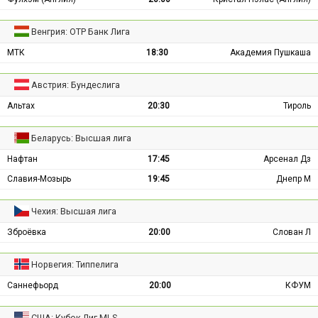
Венгрия: ОТР Банк Лига
МТК
18:30
Академия Пушкаша
Австрия: Бундеслига
Альтах
20:30
Тироль
Беларусь: Высшая лига
Нафтан
17:45
Арсенал Дз
Славия-Мозырь
19:45
Днепр М
Чехия: Высшая лига
Зброёвка
20:00
Слован Л
Норвегия: Типпелига
Саннефьорд
20:00
КФУМ
США: Кубок Лиг MLS