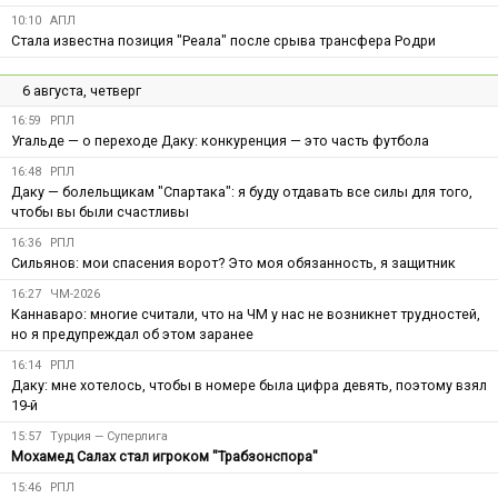
10:10
АПЛ
Стала известна позиция "Реала" после срыва трансфера Родри
6 августа, четверг
16:59
РПЛ
Угальде — о переходе Даку: конкуренция — это часть футбола
16:48
РПЛ
Даку — болельщикам "Спартака": я буду отдавать все силы для того,
чтобы вы были счастливы
16:36
РПЛ
Сильянов: мои спасения ворот? Это моя обязанность, я защитник
16:27
ЧМ-2026
Каннаваро: многие считали, что на ЧМ у нас не возникнет трудностей,
но я предупреждал об этом заранее
16:14
РПЛ
Даку: мне хотелось, чтобы в номере была цифра девять, поэтому взял
19-й
15:57
Турция — Суперлига
Мохамед Салах стал игроком "Трабзонспора"
15:46
РПЛ