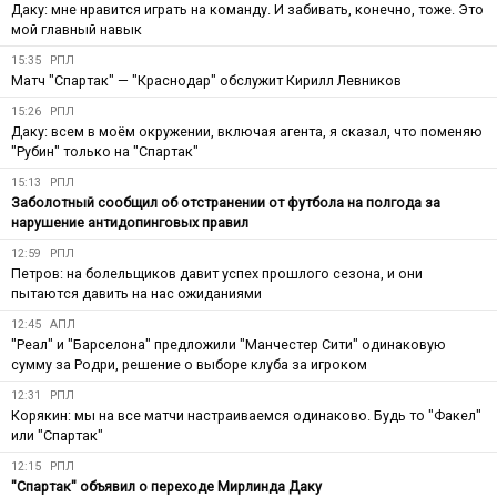
Даку: мне нравится играть на команду. И забивать, конечно, тоже. Это
мой главный навык
15:35
РПЛ
Матч "Спартак" — "Краснодар" обслужит Кирилл Левников
15:26
РПЛ
Даку: всем в моём окружении, включая агента, я сказал, что поменяю
"Рубин" только на "Спартак"
15:13
РПЛ
Заболотный сообщил об отстранении от футбола на полгода за
нарушение антидопинговых правил
12:59
РПЛ
Петров: на болельщиков давит успех прошлого сезона, и они
пытаются давить на нас ожиданиями
12:45
АПЛ
"Реал" и "Барселона" предложили "Манчестер Сити" одинаковую
сумму за Родри, решение о выборе клуба за игроком
12:31
РПЛ
Корякин: мы на все матчи настраиваемся одинаково. Будь то "Факел"
или "Спартак"
12:15
РПЛ
"Спартак" объявил о переходе Мирлинда Даку