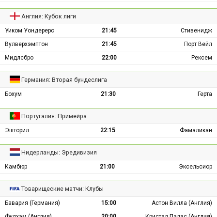
Англия: Кубок лиги
Уиком Уондерерс
21:45
Стивенидж
Вулверхэмптон
21:45
Порт Вейл
Мидлсбро
22:00
Рексем
Германия: Вторая бундеслига
Бохум
21:30
Герта
Португалия: Примейра
Эшторил
22:15
Фамаликан
Нидерланды: Эредивизия
Камбюр
21:00
Эксельсиор
Товарищеские матчи: Клубы
Бавария (Германия)
15:00
Астон Вилла (Англия)
Фулхэм (Англия)
20:00
Кристал Пэлас (Англия)