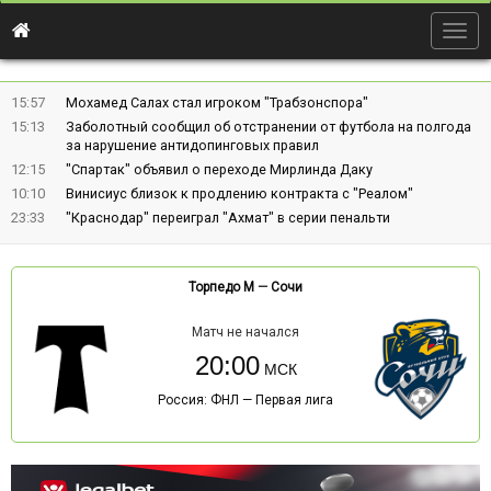
Togg
navig
15:57
Мохамед Салах стал игроком "Трабзонспора"
15:13
Заболотный сообщил об отстранении от футбола на полгода
за нарушение антидопинговых правил
12:15
"Спартак" объявил о переходе Мирлинда Даку
10:10
Винисиус близок к продлению контракта с "Реалом"
23:33
"Краснодар" переиграл "Ахмат" в серии пенальти
Торпедо М
—
Сочи
Матч не начался
20:00
Россия: ФНЛ — Первая лига