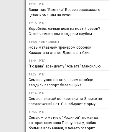
12:31
РПЛ
Защитник "Балтики" Бевеев рассказал о
целях команды на сезон
12:15
РПЛ
Воробьёв: личная цель на новый сезон?
Стать чемпионом с родным клубом
11:58
Чемпионаты
Новым главным тренером сборной
Казахстана станет Джон вант Схип
11:44
РПЛ
"Родина" арендует у "Ахмата" Мансилью
11:29
РПЛ
Семак: нужно понять, зачем вообще
вводили паспорт болельщика
11:14
РПЛ
Семак: никакой конкретики по Энрике нет,
предложений нет. Он набирает форму
10:56
РПЛ
Семак — о матче с "Родиной": команда,
которая выиграла Первую лигу, забив
больше всех мячей, о чём-то говорит