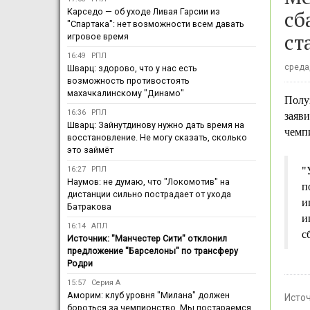
сб
Карседо — об уходе Ливая Гарсии из
"Спартака": нет возможности всем давать
ст
игровое время
16:49
РПЛ
среда,
Шварц: здорово, что у нас есть
возможность противостоять
махачкалинскому "Динамо"
Полу
16:36
РПЛ
заяви
Шварц: Зайнутдинову нужно дать время на
чемп
восстановление. Не могу сказать, сколько
это займёт
16:27
РПЛ
"
Наумов: не думаю, что "Локомотив" на
п
дистанции сильно пострадает от ухода
и
Батракова
и
16:14
АПЛ
с
Источник: "Манчестер Сити" отклонил
предложение "Барселоны" по трансферу
Родри
15:57
Серия А
Аморим: клуб уровня "Милана" должен
Исто
бороться за чемпионство. Мы постараемся