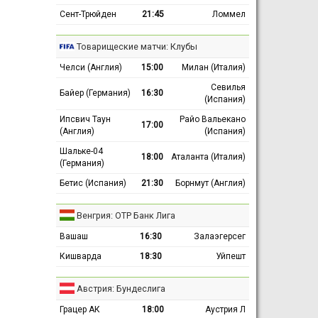
Сент-Трюйден
21:45
Ломмел
Товарищеские матчи: Клубы
Челси (Англия)
15:00
Милан (Италия)
Севилья
Байер (Германия)
16:30
(Испания)
Ипсвич Таун
Райо Вальекано
17:00
(Англия)
(Испания)
Шальке-04
18:00
Аталанта (Италия)
(Германия)
Бетис (Испания)
21:30
Борнмут (Англия)
Венгрия: ОТР Банк Лига
Вашаш
16:30
Залаэгерсег
Кишварда
18:30
Уйпешт
Австрия: Бундеслига
Грацер АК
18:00
Аустрия Л