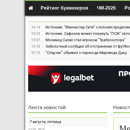
Рейтинг букмекеров
ЧМ-2026
Р
16:14
Источник: "Манчестер Сити" отклонил предлож
15:13
Источник: Сафонов может покинуть "ПСЖ" лето
15:57
Мохамед Салах стал игроком "Трабзонспора"
15:13
Заболотный сообщил об отстранении от футбол
12:15
"Спартак" объявил о переходе Мирлинда Даку
Лента новостей
Новост
7 августа, пятница
Ме
17:03
РПЛ