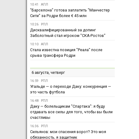
10:41
АПЛ
"Барселона" готова заплатить "Манчестер
Сити" за Родри более € 45 млн
10:26
РПЛ
Дисквалифицированный за допинг
Заболотный стал игроком "СКА-Ростов"
10:10
АПЛ
Стала известна позиция "Реала" после
срыва трансфера Родри
6 августа, четверг
16:59
РПЛ
Угальде — о переходе Даку: конкуренция —
это часть футбола
16:48
РПЛ
Даку — болельщикам "Спартака": я буду
отдавать все силы для того, чтобы вы были
счастливы
16:36
РПЛ
Сильянов: мои спасения ворот? Это моя
обязанность, я защитник