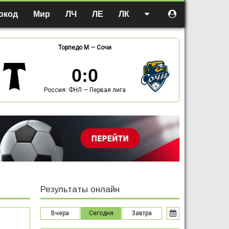
окод
Мир
ЛЧ
ЛЕ
ЛК
Торпедо М
—
Сочи
0
:
0
Россия: ФНЛ — Первая лига
Результаты онлайн
Вчера
Сегодня
Завтра