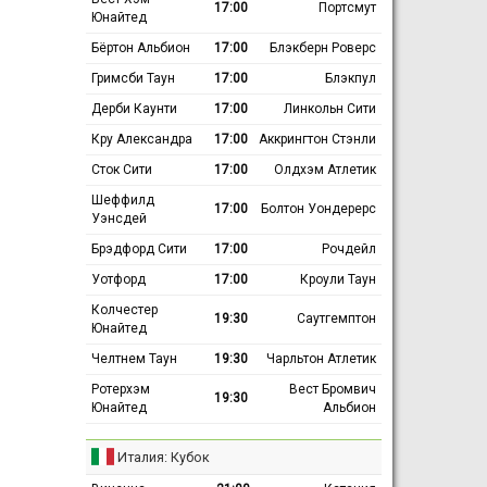
17:00
Портсмут
Юнайтед
Бёртон Альбион
17:00
Блэкберн Роверс
Гримсби Таун
17:00
Блэкпул
Дерби Каунти
17:00
Линкольн Сити
Кру Александра
17:00
Аккрингтон Стэнли
Сток Сити
17:00
Олдхэм Атлетик
Шеффилд
17:00
Болтон Уондерерс
Уэнсдей
Брэдфорд Сити
17:00
Рочдейл
Уотфорд
17:00
Кроули Таун
Колчестер
19:30
Саутгемптон
Юнайтед
Челтнем Таун
19:30
Чарльтон Атлетик
Ротерхэм
Вест Бромвич
19:30
Юнайтед
Альбион
Италия: Кубок