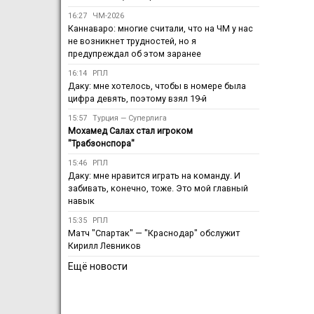
16:27
ЧМ-2026
Каннаваро: многие считали, что на ЧМ у нас
не возникнет трудностей, но я
предупреждал об этом заранее
16:14
РПЛ
Даку: мне хотелось, чтобы в номере была
цифра девять, поэтому взял 19-й
15:57
Турция — Суперлига
Мохамед Салах стал игроком
"Трабзонспора"
15:46
РПЛ
Даку: мне нравится играть на команду. И
забивать, конечно, тоже. Это мой главный
навык
15:35
РПЛ
Матч "Спартак" — "Краснодар" обслужит
Кирилл Левников
Ещё новости