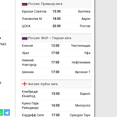
Россия: Премьер-лига
Крылья Советов
15:30
Балтика
Локомотив М
18:00
Акрон
ЦСКА
20:30
Ростов
о
Россия: ФНЛ — Первая лига
тчах
Енисей
12:00
Текстильщик
Урал
17:00
Уфа
Нижний
17:00
Нефтехимик
Новгород
Шинник
17:00
Арсенал Т
а
Англия: Кубок лиги
Кембридж
15:00
Барнет
Юнайтед
Куинз Парк
16:00
Миллуолл
Рейнджерс
Кардифф Сити
17:00
Суиндон Таун