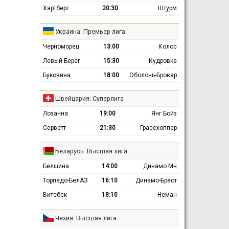
Хартберг
20:30
Штурм
Украина: Премьер-лига
Черноморец
13:00
Колос
Левый Берег
15:30
Кудровка
Буковина
18:00
Оболонь-Бровар
Швейцария: Суперлига
Лозанна
19:00
Янг Бойз
Серветт
21:30
Грассхоппер
Беларусь: Высшая лига
Белшина
14:00
Динамо Мн
Торпедо-БелАЗ
16:10
Динамо-Брест
Витебск
18:10
Неман
Чехия: Высшая лига