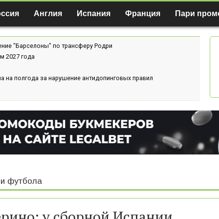
оссия
Англия
Испания
Франция
Пари пром
ение "Барселоны" по трансферу Родри
м 2027 года
а на полгода за нарушение антидопинговых правил
и футбола
рино: у сборной Испании