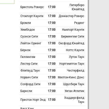
Питерборо
Бристоль Роверс
17:00
Юнайтед
Стокпорт Каунти
17:00
Донкастер Роверс
Бромли
17:00
Рединг
Уимблдон
17:00
Ньюпорт Каунти
Суонси Сити
17:00
Бирмингем Сити
Лейтон Ориент
17:00
Оксфорд Юнайтед
Бёрнли
17:00
Ноттс Каунти
Гиллингем
17:00
Лутон Таун
Лестер Сити
17:00
Нортгемптон Таун
Флитвуд Таун
17:00
Честерфилд
Норвич Сити
17:00
Милтон-Кинс Донс
Солфорд Сити
17:00
Шрусбери Таун
Барнсли
17:00
Уиган Атлетик
Хаддерсфилд
Престон Норт Энд
17:00
Таун
Вест Хэм