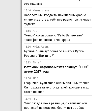
это сделать
15:46
Чемпионаты
Заболотный: когда ты начинаешь красно-
синим с детства, тебя все равно притягивает
туда же
15:35
АПЛ
"Челси" согласовал с "Райо Вальекано"
трансфер защитника Чаварриа
15:26
Кубок России
Бубнов: "Зениту" повезло в матче Кубка
России с "Балтикой"
15:13
Лига 1
Источник: Сафонов может покинуть "ПСЖ"
летом 2027 года
13:00
РПЛ
Егорычев: Хуан Диас очень сильный тренер.
Он подсказал много деталей, которые я до
этого не знал
12:45
РПЛ
Умяров: для меня разницы, с капитанской
повязкой на поле или без, — нет вообще