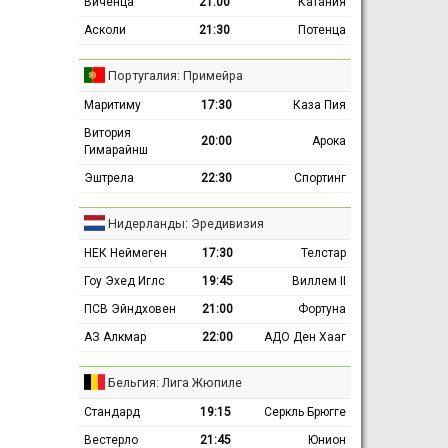
Виченца
21:00
Катания
Асколи
21:30
Потенца
Португалия: Примейра
Маритиму
17:30
Каза Пия
Витория
20:00
Арока
Гимарайнш
Эштрела
22:30
Спортинг
Нидерланды: Эредивизия
НЕК Неймеген
17:30
Телстар
Гоу Эхед Иглс
19:45
Виллем II
ПСВ Эйндховен
21:00
Фортуна
АЗ Алкмар
22:00
АДО Ден Хааг
Бельгия: Лига Жюпиле
Стандард
19:15
Серкль Брюгге
Вестерло
21:45
Юнион