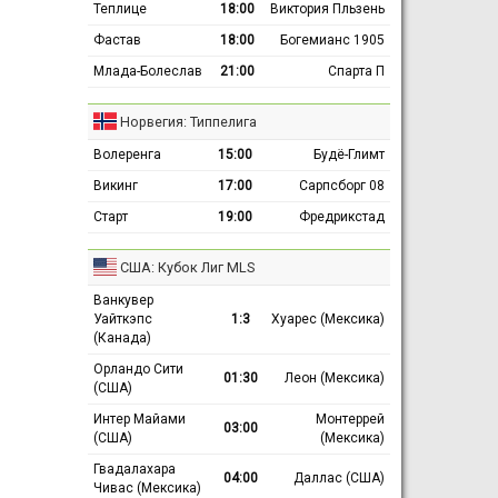
Теплице
18:00
Виктория Пльзень
Фастав
18:00
Богемианс 1905
Млада-Болеслав
21:00
Спарта П
Норвегия: Типпелига
Волеренга
15:00
Будё-Глимт
Викинг
17:00
Сарпсборг 08
Старт
19:00
Фредрикстад
США: Кубок Лиг MLS
Ванкувер
Уайткэпс
1:3
Хуарес (Мексика)
(Канада)
Орландо Сити
01:30
Леон (Мексика)
(США)
Интер Майами
Монтеррей
03:00
(США)
(Мексика)
Гвадалахара
04:00
Даллас (США)
Чивас (Мексика)