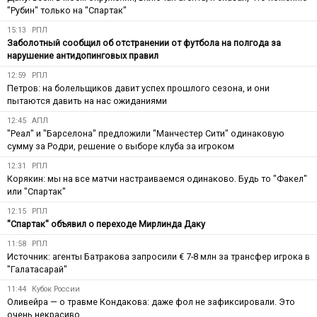
"Рубин" только на "Спартак"
15:13
РПЛ
Заболотный сообщил об отстранении от футбола на полгода за
нарушение антидопинговых правил
12:59
РПЛ
Петров: на болельщиков давит успех прошлого сезона, и они
пытаются давить на нас ожиданиями
12:45
АПЛ
"Реал" и "Барселона" предложили "Манчестер Сити" одинаковую
сумму за Родри, решение о выборе клуба за игроком
12:31
РПЛ
Корякин: мы на все матчи настраиваемся одинаково. Будь то "Факел"
или "Спартак"
12:15
РПЛ
"Спартак" объявил о переходе Мирлинда Даку
11:58
РПЛ
Источник: агенты Батракова запросили € 7-8 млн за трансфер игрока в
"Галатасарай"
11:44
Кубок России
Оливейра — о травме Кондакова: даже фол не зафиксировали. Это
очень некрасиво