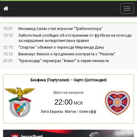
Togg
navig
15:57
Мохамед Салах стал игроком "Трабзонспора"
15:13
Заболотный сообщил об отстранении от футбола на полгода
за нарушение антидопинговых правил
12:15
"Спартак" объявил о переходе Мирлинда Даку
10:10
Винисиус близок к продлению контракта с "Реалом"
23:33
"Краснодар" переиграл "Ахмат" в серии пенальти
Бенфика (Португалия)
—
Хартс (Шотландия)
Матч не начался
22:00
Лига Европы: Матчи / плей-офф