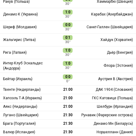
Ракув (Польша)
Хаммарбю (Швеция)
30 ′
1:0
Динамо К (Украина)
Карабах (Азербайджан)
30 ′
0:0
Шериф (Молдавия)
Санкт-Галлен (Швейцария)
30 ′
0:1
Жальгирис (Литва)
Хайдук (Хорватия)
30 ′
1:0
Рига (Латвия)
Дьёр (Венгрия)
30 ′
Интер Клуб Эскальдес
1:0
Флора (Эстония)
(Андорра)
30 ′
0:0
Бейтар (Израиль)
Аустрия В (Австрия)
0 ′
Твенте (Нидерланды)
21:00
ДАК 1904 (Словакия)
Хапоэль Т-А (Израиль)
21:00
ГКС Катовице (Польша)
Аякс (Нидерланды)
21:00
Шелбурн (Ирландия)
Лугано (Швейцария)
21:30
Рунавик (Фарерские острова)
Брага (Португалия)
21:30
Динамо Мн (Беларусь)
Валюр (Исландия)
21:30
Норшелланн (Дания)