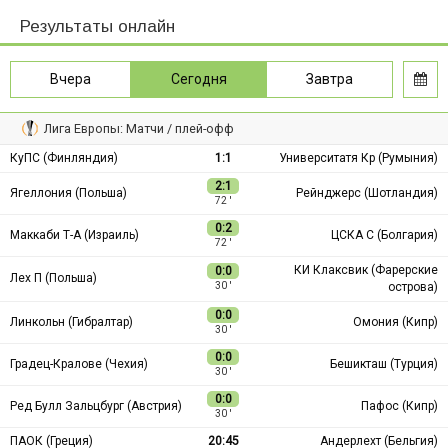
Результаты онлайн
Вчера
Сегодня
Завтра
Лига Европы: Матчи / плей-офф
КуПС (Финляндия)
1:1
Университатя Кр (Румыния)
2:1
Ягеллония (Польша)
Рейнджерс (Шотландия)
72 ′
0:2
Маккаби Т-А (Израиль)
ЦСКА С (Болгария)
72 ′
КИ Клаксвик (Фарерские
0:0
Лех П (Польша)
острова)
30 ′
0:0
Линкольн (Гибралтар)
Омония (Кипр)
30 ′
0:0
Градец-Кралове (Чехия)
Бешикташ (Турция)
30 ′
0:0
Ред Булл Зальцбург (Австрия)
Пафос (Кипр)
30 ′
ПАОК (Греция)
20:45
Андерлехт (Бельгия)