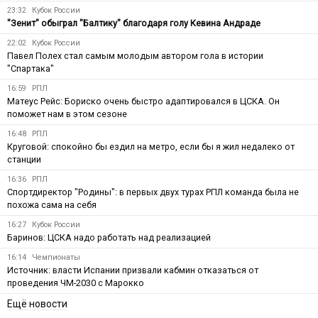
23:32
Кубок России
"Зенит" обыграл "Балтику" благодаря голу Кевина Андраде
22:02
Кубок России
Павел Полех стал самым молодым автором гола в истории
"Спартака"
16:59
РПЛ
Матеус Рейс: Бориско очень быстро адаптировался в ЦСКА. Он
поможет нам в этом сезоне
16:48
РПЛ
Круговой: спокойно бы ездил на метро, если бы я жил недалеко от
станции
16:36
РПЛ
Спортдиректор "Родины": в первых двух турах РПЛ команда была не
похожа сама на себя
16:27
Кубок России
Баринов: ЦСКА надо работать над реализацией
16:14
Чемпионаты
Источник: власти Испании призвали кабмин отказаться от
проведения ЧМ-2030 с Марокко
Ещё новости