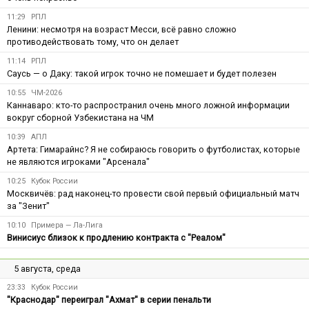
11:29
РПЛ
Ленини: несмотря на возраст Месси, всё равно сложно
противодействовать тому, что он делает
11:14
РПЛ
Саусь — о Даку: такой игрок точно не помешает и будет полезен
10:55
ЧМ-2026
Каннаваро: кто-то распространил очень много ложной информации
вокруг сборной Узбекистана на ЧМ
10:39
АПЛ
Артета: Гимарайнс? Я не собираюсь говорить о футболистах, которые
не являются игроками "Арсенала"
10:25
Кубок России
Москвичёв: рад наконец-то провести свой первый официальный матч
за "Зенит"
10:10
Примера — Ла-Лига
Винисиус близок к продлению контракта с "Реалом"
5 августа, среда
23:33
Кубок России
"Краснодар" переиграл "Ахмат" в серии пенальти