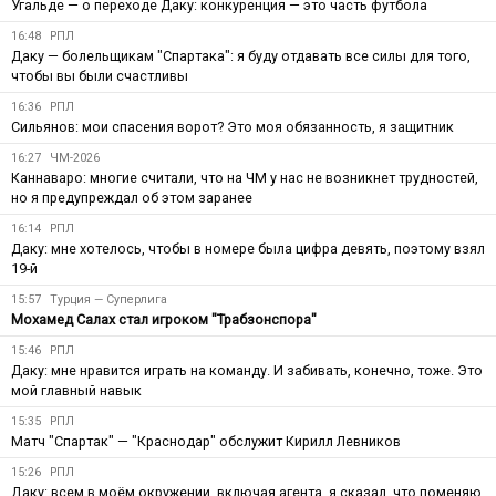
Угальде — о переходе Даку: конкуренция — это часть футбола
16:48
РПЛ
Даку — болельщикам "Спартака": я буду отдавать все силы для того,
чтобы вы были счастливы
16:36
РПЛ
Сильянов: мои спасения ворот? Это моя обязанность, я защитник
16:27
ЧМ-2026
Каннаваро: многие считали, что на ЧМ у нас не возникнет трудностей,
но я предупреждал об этом заранее
16:14
РПЛ
Даку: мне хотелось, чтобы в номере была цифра девять, поэтому взял
19-й
15:57
Турция — Суперлига
Мохамед Салах стал игроком "Трабзонспора"
15:46
РПЛ
Даку: мне нравится играть на команду. И забивать, конечно, тоже. Это
мой главный навык
15:35
РПЛ
Матч "Спартак" — "Краснодар" обслужит Кирилл Левников
15:26
РПЛ
Даку: всем в моём окружении, включая агента, я сказал, что поменяю