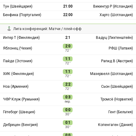
Тун (Швейцария)
21:00
Викингур Р (Исландия)
Бенфика (Португалия)
22:00
Хартс (Шотландия)
Лига конференций: Матчи / плей-офф
Интер Т (Финляндия)
2:1
Вадуц (Лихтенштейн)
2:0
Яблонец (Чехия)
РФШ (Латвия)
72 ′
1:1
Пайде (Эстония)
Рапид В (Австрия)
72 ′
1:1
ХИК (Финляндия)
Мазервелл (Шотландия)
72 ′
2:2
Ноа (Армения)
Сьон (Швейцария)
72 ′
0:3
ЧФР Клуж (Румыния)
Тромсё (Норвегия)
пер.
0:0
Гётеборг (Швеция)
Гент (Бельгия)
30 ′
0:1
Дебрецен (Венгрия)
Копенгаген (Дания)
30 ′
0:0