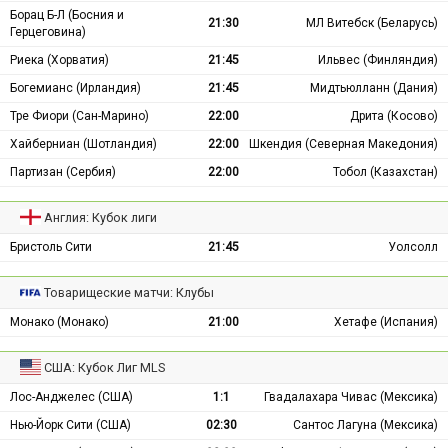
Борац Б-Л (Босния и
21:30
МЛ Витебск (Беларусь)
Герцеговина)
Риека (Хорватия)
21:45
Ильвес (Финляндия)
Богемианс (Ирландия)
21:45
Мидтьюлланн (Дания)
Тре Фиори (Сан-Марино)
22:00
Дрита (Косово)
Хайберниан (Шотландия)
22:00
Шкендия (Северная Македония)
Партизан (Сербия)
22:00
Тобол (Казахстан)
Англия: Кубок лиги
Бристоль Сити
21:45
Уолсолл
Товарищеские матчи: Клубы
Монако (Монако)
21:00
Хетафе (Испания)
США: Кубок Лиг MLS
Лос-Анджелес (США)
1:1
Гвадалахара Чивас (Мексика)
Нью-Йорк Сити (США)
02:30
Сантос Лагуна (Мексика)