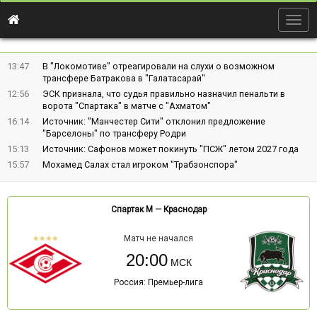
Togg
navig
13:47
В "Локомотиве" отреагировали на слухи о возможном
трансфере Батракова в "Галатасарай"
12:56
ЭСК признала, что судья правильно назначил пенальти в
ворота "Спартака" в матче с "Ахматом"
16:14
Источник: "Манчестер Сити" отклонил предложение
"Барселоны" по трансферу Родри
15:13
Источник: Сафонов может покинуть "ПСЖ" летом 2027 года
15:57
Мохамед Салах стал игроком "Трабзонспора"
Спартак М
—
Краснодар
Матч не начался
20:00
Россия: Премьер-лига