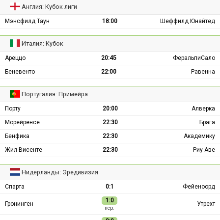
Англия: Кубок лиги
Мэнсфилд Таун
18:00
Шеффилд Юнайтед
Италия: Кубок
Ареццо
20:45
ФеральпиСало
Беневенто
22:00
Равенна
Португалия: Примейра
Порту
20:00
Алверка
Морейренсе
22:30
Брага
Бенфика
22:30
Академику
Жил Висенте
22:30
Риу Аве
Нидерланды: Эредивизия
Спарта
0:1
Фейеноорд
1:0
Гронинген
Утрехт
пер.