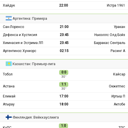
Хайдук
22:00
Истра 1961
Аргентина: Примера
Сан-Лоренсо
21:00
Уракан
Дефенса и Хустисия
23:45
Ньюэллс Олд Бойз
Химнасия и Эсгрима ЛП
23:45
Барракас Сентраль
Аргентинос Хуниорс
02:15
Расинг А
Казахстан: Премьер-лига
0:0
Тобол
Кайсар
30 ′
1:1
Астана
Окжетпес
30 ′
Елимай
17:00
Иртыш П
Атырау
18:00
Актобе
Финляндия: Вейккауслиига
1:0
КуПС
ТПС