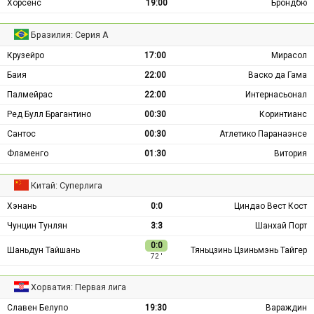
Хорсенс
19:00
Брондбю
Бразилия: Серия А
Крузейро
17:00
Мирасол
Баия
22:00
Васко да Гама
Палмейрас
22:00
Интернасьонал
Ред Булл Брагантино
00:30
Коринтианс
Сантос
00:30
Атлетико Паранаэнсе
Фламенго
01:30
Витория
Китай: Суперлига
Хэнань
0:0
Циндао Вест Кост
Чунцин Тунлян
3:3
Шанхай Порт
0:0
Шаньдун Тайшань
Тяньцзинь Цзиньмэнь Тайгер
72 ′
Хорватия: Первая лига
Славен Белупо
19:30
Вараждин