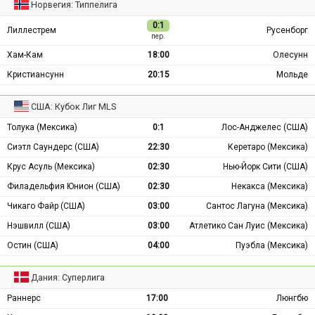
Норвегия: Типпелига
0:1
Лиллестрем
Русенборг
пер.
Хам-Кам
18:00
Олесунн
Кристиансунн
20:15
Мольде
США: Кубок Лиг MLS
Толука (Мексика)
0:1
Лос-Анджелес (США)
Сиэтл Саундерс (США)
22:30
Керетаро (Мексика)
Крус Асуль (Мексика)
02:30
Нью-Йорк Сити (США)
Филадельфия Юнион (США)
02:30
Некакса (Мексика)
Чикаго Файр (США)
03:00
Сантос Лагуна (Мексика)
Нэшвилл (США)
03:00
Атлетико Сан Луис (Мексика)
Остин (США)
04:00
Пуэбла (Мексика)
Дания: Суперлига
Раннерс
17:00
Люнгбю