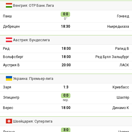
Венгрия: ОТР Банк Лига
0:0
Пакш
Гонвед
0 ′
Дебрецен
18:30
Ньиредьхаза
Австрия: Бундеслига
Рид
18:00
Рапид В
Вольфсберг
18:00
Ред Булл Зальцбург
Аустрия В
20:00
ЛАСК
Украина: Премьер-лига
Заря
1:3
Кривбасс
0:0
Эпицентр
Шахтёр
пер.
Верес
18:00
Динамо К
Швейцария: Суперлига
3:0
Лугано
Цюрих