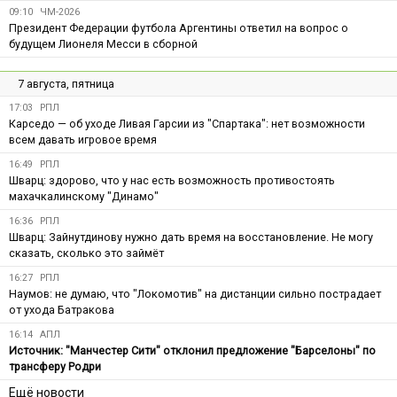
09:10
ЧМ-2026
Президент Федерации футбола Аргентины ответил на вопрос о
будущем Лионеля Месси в сборной
7 августа, пятница
17:03
РПЛ
Карседо — об уходе Ливая Гарсии из "Спартака": нет возможности
всем давать игровое время
16:49
РПЛ
Шварц: здорово, что у нас есть возможность противостоять
махачкалинскому "Динамо"
16:36
РПЛ
Шварц: Зайнутдинову нужно дать время на восстановление. Не могу
сказать, сколько это займёт
16:27
РПЛ
Наумов: не думаю, что "Локомотив" на дистанции сильно пострадает
от ухода Батракова
16:14
АПЛ
Источник: "Манчестер Сити" отклонил предложение "Барселоны" по
трансферу Родри
Ещё новости