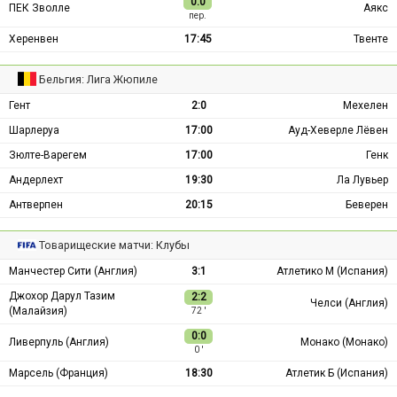
0:0
ПЕК Зволле
Аякс
пер.
Херенвен
17:45
Твенте
Бельгия: Лига Жюпиле
Гент
2:0
Мехелен
Шарлеруа
17:00
Ауд-Хеверле Лёвен
Зюлте-Варегем
17:00
Генк
Андерлехт
19:30
Ла Лувьер
Антверпен
20:15
Беверен
Товарищеские матчи: Клубы
Манчестер Сити (Англия)
3:1
Атлетико М (Испания)
Джохор Дарул Тазим
2:2
Челси (Англия)
(Малайзия)
72 ′
0:0
Ливерпуль (Англия)
Монако (Монако)
0 ′
Марсель (Франция)
18:30
Атлетик Б (Испания)