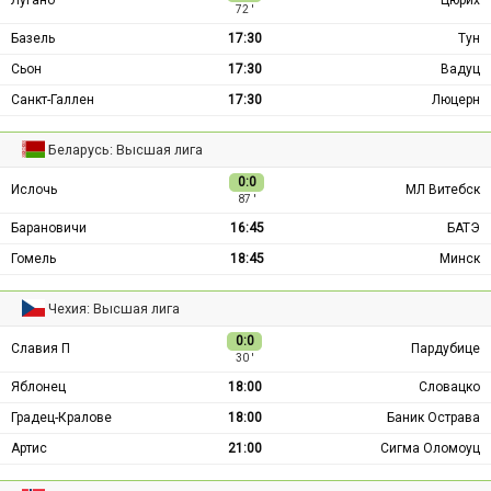
72 ′
Базель
17:30
Тун
Сьон
17:30
Вадуц
Санкт-Галлен
17:30
Люцерн
Беларусь: Высшая лига
0:0
Ислочь
МЛ Витебск
87 ′
Барановичи
16:45
БАТЭ
Гомель
18:45
Минск
Чехия: Высшая лига
0:0
Славия П
Пардубице
30 ′
Яблонец
18:00
Словацко
Градец-Кралове
18:00
Баник Острава
Артис
21:00
Сигма Оломоуц