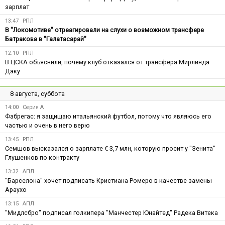
зарплат
13:47
РПЛ
В "Локомотиве" отреагировали на слухи о возможном трансфере
Батракова в "Галатасарай"
12:10
РПЛ
В ЦСКА объяснили, почему клуб отказался от трансфера Мирлинда
Даку
8 августа, суббота
14:00
Серия А
Фабрегас: я защищаю итальянский футбол, потому что являюсь его
частью и очень в него верю
13:45
РПЛ
Семшов высказался о зарплате € 3,7 млн, которую просит у "Зенита"
Глушенков по контракту
13:32
АПЛ
"Барселона" хочет подписать Кристиана Ромеро в качестве замены
Араухо
13:15
АПЛ
"Мидлсбро" подписал голкипера "Манчестер Юнайтед" Радека Витека