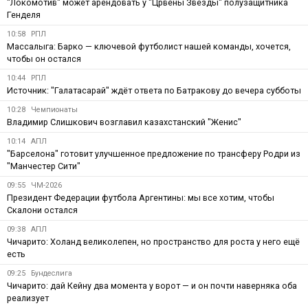
"Локомотив" может арендовать у "Црвены Звезды" полузащитника
Генделя
10:58
РПЛ
Массалыга: Барко — ключевой футболист нашей команды, хочется,
чтобы он остался
10:44
РПЛ
Источник: "Галатасарай" ждёт ответа по Батракову до вечера субботы
10:28
Чемпионаты
Владимир Слишкович возглавил казахстанский "Женис"
10:14
АПЛ
"Барселона" готовит улучшенное предложение по трансферу Родри из
"Манчестер Сити"
09:55
ЧМ-2026
Президент Федерации футбола Аргентины: мы все хотим, чтобы
Скалони остался
09:38
АПЛ
Чичарито: Холанд великолепен, но пространство для роста у него ещё
есть
09:25
Бундеслига
Чичарито: дай Кейну два момента у ворот — и он почти наверняка оба
реализует