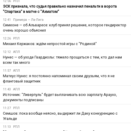
12:56
РПЛ
ЭСК признала, что судья правильно назначил пенальти в ворота
"Спартака" в матче с "Ахматом"
12:41
Примера — Ла-Лига
Симеоне — об Альваресе: клуб принял решение, которое гендиректор
очень хорошо объяснил
12:26
РПЛ
Михаил Кержаков: ждём непростой игры с "Родиной"
12:12
АПЛ
Нунес — об уходе Гвардиолы: тяжело прощаться с тем, кто дал нам
всем так много
11:57
АПЛ
Матеус Нунес: я постоянно напоминал своим друзьям, что я не
фланговый защитник
11:43
АПЛ
Источник: "Ливерпуль" будет выплачивать всю зарплату Араухо,
документы подписаны
11:27
РПЛ
Семшов: пока вообще неясно, выдержит ли Даку конкуренцию с
Угальде
11:13
РПЛ