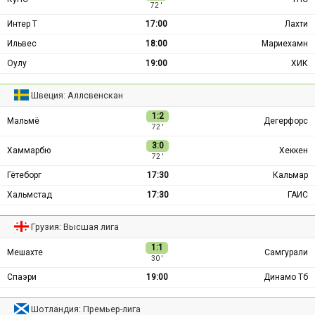
72 ′
Интер Т
17:00
Лахти
Ильвес
18:00
Мариехамн
Оулу
19:00
ХИК
Швеция: Аллсвенскан
1:2
Мальмё
Дегерфорс
72 ′
3:0
Хаммарбю
Хеккен
72 ′
Гётеборг
17:30
Кальмар
Хальмстад
17:30
ГАИС
Грузия: Высшая лига
1:1
Мешахте
Самгурали
30 ′
Спаэри
19:00
Динамо Тб
Шотландия: Премьер-лига