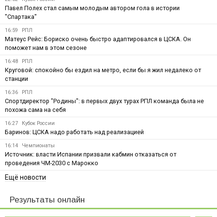
Павел Полех стал самым молодым автором гола в истории
"Спартака"
16:59
РПЛ
Матеус Рейс: Бориско очень быстро адаптировался в ЦСКА. Он
поможет нам в этом сезоне
16:48
РПЛ
Круговой: спокойно бы ездил на метро, если бы я жил недалеко от
станции
16:36
РПЛ
Спортдиректор "Родины": в первых двух турах РПЛ команда была не
похожа сама на себя
16:27
Кубок России
Баринов: ЦСКА надо работать над реализацией
16:14
Чемпионаты
Источник: власти Испании призвали кабмин отказаться от
проведения ЧМ-2030 с Марокко
Ещё новости
Результаты онлайн