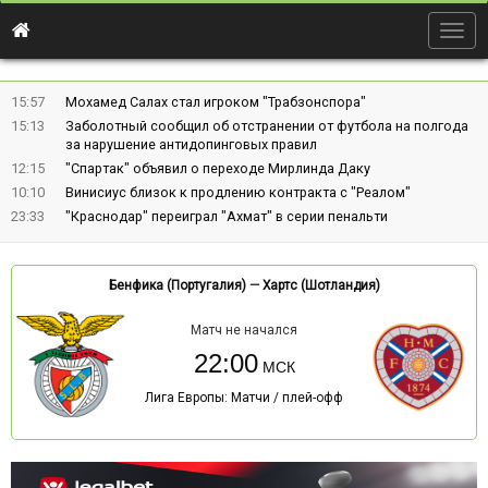
Togg
navig
15:57
Мохамед Салах стал игроком "Трабзонспора"
15:13
Заболотный сообщил об отстранении от футбола на полгода
за нарушение антидопинговых правил
12:15
"Спартак" объявил о переходе Мирлинда Даку
10:10
Винисиус близок к продлению контракта с "Реалом"
23:33
"Краснодар" переиграл "Ахмат" в серии пенальти
Бенфика (Португалия)
—
Хартс (Шотландия)
Матч не начался
22:00
Лига Европы: Матчи / плей-офф