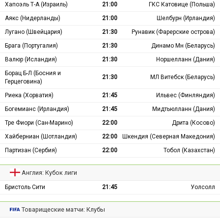
Хапоэль Т-А (Израиль)
21:00
ГКС Катовице (Польша)
Аякс (Нидерланды)
21:00
Шелбурн (Ирландия)
Лугано (Швейцария)
21:30
Рунавик (Фарерские острова)
Брага (Португалия)
21:30
Динамо Мн (Беларусь)
Валюр (Исландия)
21:30
Норшелланн (Дания)
Борац Б-Л (Босния и
21:30
МЛ Витебск (Беларусь)
Герцеговина)
Риека (Хорватия)
21:45
Ильвес (Финляндия)
Богемианс (Ирландия)
21:45
Мидтьюлланн (Дания)
Тре Фиори (Сан-Марино)
22:00
Дрита (Косово)
Хайберниан (Шотландия)
22:00
Шкендия (Северная Македония)
Партизан (Сербия)
22:00
Тобол (Казахстан)
Англия: Кубок лиги
Бристоль Сити
21:45
Уолсолл
Товарищеские матчи: Клубы