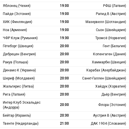
Яблонец (Чехия)
19:00
РФШ (Латвия)
Пайде (Эстония)
19:00
Рапид В (Австрия)
ХИК (Финляндия)
19:00
Мазервелл (Шотландия)
Ноа (Армения)
19:00
Сьон (Швейцария)
ЧФР Клуж (Румыния)
19:30
Тромсё (Норвегия)
Гётеборг (Швеция)
20:00
Гент (Бельгия)
Дебрецен (Венгрия)
20:00
Копенгаген (Дания)
Ракув (Польша)
20:00
Хаммарбю (Швеция)
Динамо К (Украина)
20:00
Карабах (Азербайджан)
Шериф (Молдавия)
20:00
Санкт-Галлен (Швейцария)
Жальгирис (Литва)
20:00
Хайдук (Хорватия)
Рига (Латвия)
20:00
Дьёр (Венгрия)
Интер Клуб Эскальдес
20:00
Флора (Эстония)
(Андорра)
Бейтар (Израиль)
20:30
Аустрия В (Австрия)
Твенте (Нидерланды)
21:00
ДАК 1904 (Словакия)