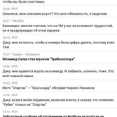
чтобы вы были счастливы
16:36
РПЛ
Сильянов: мои спасения ворот? Это моя обязанность, я защитник
16:27
ЧМ-2026
Каннаваро: многие считали, что на ЧМ у нас не возникнет трудностей,
но я предупреждал об этом заранее
16:14
РПЛ
Даку: мне хотелось, чтобы в номере была цифра девять, поэтому взял
19-й
15:57
Турция — Суперлига
Мохамед Салах стал игроком "Трабзонспора"
15:46
РПЛ
Даку: мне нравится играть на команду. И забивать, конечно, тоже. Это
мой главный навык
15:35
РПЛ
Матч "Спартак" — "Краснодар" обслужит Кирилл Левников
15:26
РПЛ
Даку: всем в моём окружении, включая агента, я сказал, что поменяю
"Рубин" только на "Спартак"
15:13
РПЛ
Заболотный сообщил об отстранении от футбола на полгода за