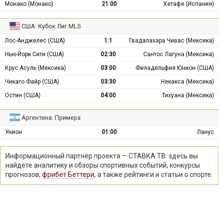
Монако (Монако)
21:00
Хетафе (Испания)
США: Кубок Лиг MLS
Лос-Анджелес (США)
1:1
Гвадалахара Чивас (Мексика)
Нью-Йорк Сити (США)
02:30
Сантос Лагуна (Мексика)
Крус Асуль (Мексика)
03:00
Филадельфия Юнион (США)
Чикаго Файр (США)
03:30
Некакса (Мексика)
Остин (США)
04:00
Тихуана (Мексика)
Аргентина: Примера
Унион
01:00
Ланус
Информационный партнёр проекта — СТАВКА ТВ: здесь вы
найдёте аналитику и обзоры спортивных событий, конкурсы
прогнозов,
фрибет Беттери
, а также рейтинги и статьи о спорте.