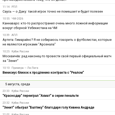
11:14
РПЛ
Саусь — о Даку: такой игрок точно не помешает и будет полезен
10:55
ЧМ-2026
Каннаваро: кто-то распространил очень много ложной информации
вокруг сборной Узбекистана на ЧМ
10:39
АПЛ
Артета: Гимарайнс? Я не собираюсь говорить о футболистах, которые
не являются игроками "Арсенала"
10:25
Кубок России
Москвичёв: рад наконец-то провести свой первый официальный матч
за "Зенит"
10:10
Примера — Ла-Лига
Винисиус близок к продлению контракта с "Реалом"
5 августа, среда
23:33
Кубок России
"Краснодар" переиграл "Ахмат" в серии пенальти
23:32
Кубок России
"Зенит" обыграл "Балтику" благодаря голу Кевина Андраде
22:02
Кубок России