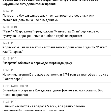
нарушение антидопинговых правил
12:59
РПЛ
Петров: на болельщиков давит успех прошлого сезона, и они
пытаются давить на нас ожиданиями
12:45
АПЛ
"Реал" и "Барселона" предложили "Манчестер Сити" одинаковую
сумму за Родри, решение о выборе клуба за игроком
12:31
РПЛ
Корякин: мы на все матчи настраиваемся одинаково. Будь то "Факел"
или "Спартак"
12:15
РПЛ
"Спартак" объявил о переходе Мирлинда Даку
11:58
РПЛ
Источник: агенты Батракова запросили € 7-8 млн за трансфер игрока в
"Галатасарай"
11:44
Кубок России
Оливейра — о травме Кондакова: даже фол не зафиксировали. Это
очень некрасиво
11:29
РПЛ
Ленини: несмотря на возраст Месси, всё равно сложно
противодействовать тому, что он делает