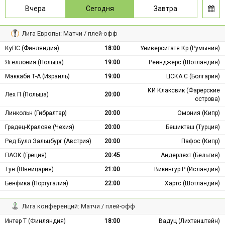
Вчера
Сегодня
Завтра
Лига Европы: Матчи / плей-офф
КуПС (Финляндия)
18:00
Университатя Кр (Румыния)
Ягеллония (Польша)
19:00
Рейнджерс (Шотландия)
Маккаби Т-А (Израиль)
19:00
ЦСКА С (Болгария)
КИ Клаксвик (Фарерские
Лех П (Польша)
20:00
острова)
Линкольн (Гибралтар)
20:00
Омония (Кипр)
Градец-Кралове (Чехия)
20:00
Бешикташ (Турция)
Ред Булл Зальцбург (Австрия)
20:00
Пафос (Кипр)
ПАОК (Греция)
20:45
Андерлехт (Бельгия)
Тун (Швейцария)
21:00
Викингур Р (Исландия)
Бенфика (Португалия)
22:00
Хартс (Шотландия)
Лига конференций: Матчи / плей-офф
Интер Т (Финляндия)
18:00
Вадуц (Лихтенштейн)