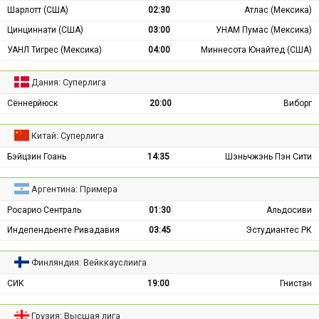
Шарлотт (США)
02:30
Атлас (Мексика)
Цинциннати (США)
03:00
УНАМ Пумас (Мексика)
УАНЛ Тигрес (Мексика)
04:00
Миннесота Юнайтед (США)
Дания: Суперлига
Сённерйюск
20:00
Виборг
Китай: Суперлига
Бэйцзин Гоань
14:35
Шэньчжэнь Пэн Сити
Аргентина: Примера
Росарио Сентраль
01:30
Альдосиви
Индепендьенте Ривадавия
03:45
Эстудиантес РК
Финляндия: Вейккауслиига
СИК
19:00
Гнистан
Грузия: Высшая лига