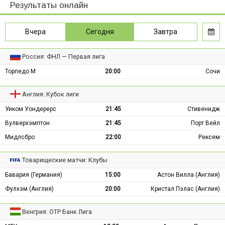
Результаты онлайн
Вчера
Сегодня
Завтра
Россия: ФНЛ — Первая лига
Торпедо М
20:00
Сочи
Англия: Кубок лиги
Уиком Уондерерс
21:45
Стивенидж
Вулверхэмптон
21:45
Порт Вейл
Мидлсбро
22:00
Рексем
Товарищеские матчи: Клубы
Бавария (Германия)
15:00
Астон Вилла (Англия)
Фулхэм (Англия)
20:00
Кристал Пэлас (Англия)
Венгрия: ОТР Банк Лига