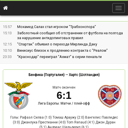
Togg
navig
15:57
Мохамед Салах стал игроком "Трабзонспора"
15:13
Заболотный сообщил об отстранении от футбола на полгода
за нарушение антидопинговых правил
12:15
"Спартак" объявил о переходе Мирлинда Даку
10:10
Винисиус близок к продлению контракта с "Реалом"
23:33
"Краснодар" переиграл "Ахмат" в серии пенальти
Бенфика (Португалия)
—
Хартс (Шотландия)
Матч окончен
6
:
1
Лига Европы: Матчи / плей-офф
Голы: Рафаэл Силва (1:0) Томаш Араужу (2:0) Вангелис Павлидис
(3:0) Джанлука Престианни (4:0) Tom Renaud (4:1) Джон Дуран
(5:1) Андреас Шельдеруп (6:1)