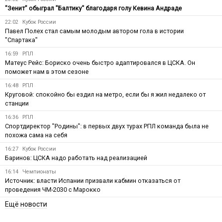
"Зенит" обыграл "Балтику" благодаря голу Кевина Андраде
22:02
Кубок России
Павел Полех стал самым молодым автором гола в истории
"Спартака"
16:59
РПЛ
Матеус Рейс: Бориско очень быстро адаптировался в ЦСКА. Он
поможет нам в этом сезоне
16:48
РПЛ
Круговой: спокойно бы ездил на метро, если бы я жил недалеко от
станции
16:36
РПЛ
Спортдиректор "Родины": в первых двух турах РПЛ команда была не
похожа сама на себя
16:27
Кубок России
Баринов: ЦСКА надо работать над реализацией
16:14
Чемпионаты
Источник: власти Испании призвали кабмин отказаться от
проведения ЧМ-2030 с Марокко
Ещё новости