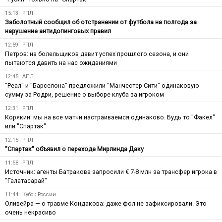
15:13
РПЛ
Заболотный сообщил об отстранении от футбола на полгода за
нарушение антидопинговых правил
12:59
РПЛ
Петров: на болельщиков давит успех прошлого сезона, и они
пытаются давить на нас ожиданиями
12:45
АПЛ
"Реал" и "Барселона" предложили "Манчестер Сити" одинаковую
сумму за Родри, решение о выборе клуба за игроком
12:31
РПЛ
Корякин: мы на все матчи настраиваемся одинаково. Будь то "Факел"
или "Спартак"
12:15
РПЛ
"Спартак" объявил о переходе Мирлинда Даку
11:58
РПЛ
Источник: агенты Батракова запросили € 7-8 млн за трансфер игрока в
"Галатасарай"
11:44
Кубок России
Оливейра — о травме Кондакова: даже фол не зафиксировали. Это
очень некрасиво