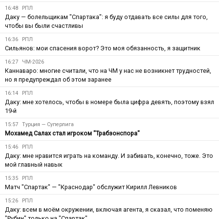
16:48
РПЛ
Даку — болельщикам "Спартака": я буду отдавать все силы для того,
чтобы вы были счастливы
16:36
РПЛ
Сильянов: мои спасения ворот? Это моя обязанность, я защитник
16:27
ЧМ-2026
Каннаваро: многие считали, что на ЧМ у нас не возникнет трудностей,
но я предупреждал об этом заранее
16:14
РПЛ
Даку: мне хотелось, чтобы в номере была цифра девять, поэтому взял
19-й
15:57
Турция — Суперлига
Мохамед Салах стал игроком "Трабзонспора"
15:46
РПЛ
Даку: мне нравится играть на команду. И забивать, конечно, тоже. Это
мой главный навык
15:35
РПЛ
Матч "Спартак" — "Краснодар" обслужит Кирилл Левников
15:26
РПЛ
Даку: всем в моём окружении, включая агента, я сказал, что поменяю
"Рубин" только на "Спартак"