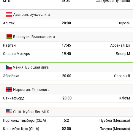
МТК
18:30
Академия Пушкаша
Австрия: Бундеслига
Альтах
20:30
Тироль
Беларусь: Высшая лига
Нафтан
17:45
Арсенал Дз
Славия-Мозырь
19:45
Днепр М
Чехия: Высшая лига
Зброёвка
20:00
Слован Л
Норвегия: Типпелига
Саннефьорд
20:00
КФУМ
США: Кубок Лиг MLS
Портленд Тимберс (США)
5:2
Пуэбла (Мексика)
Коламбус Крю (США)
02:30
Пачука (Мексика)