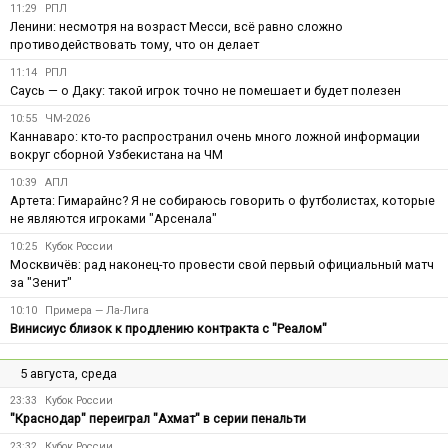
11:29
РПЛ
Ленини: несмотря на возраст Месси, всё равно сложно
противодействовать тому, что он делает
11:14
РПЛ
Саусь — о Даку: такой игрок точно не помешает и будет полезен
10:55
ЧМ-2026
Каннаваро: кто-то распространил очень много ложной информации
вокруг сборной Узбекистана на ЧМ
10:39
АПЛ
Артета: Гимарайнс? Я не собираюсь говорить о футболистах, которые
не являются игроками "Арсенала"
10:25
Кубок России
Москвичёв: рад наконец-то провести свой первый официальный матч
за "Зенит"
10:10
Примера — Ла-Лига
Винисиус близок к продлению контракта с "Реалом"
5 августа, среда
23:33
Кубок России
"Краснодар" переиграл "Ахмат" в серии пенальти
23:32
Кубок России