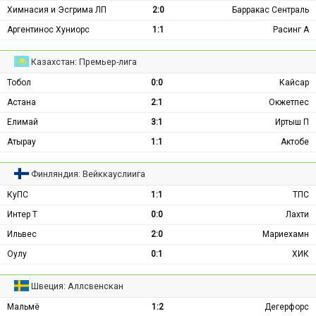
Химнасия и Эсгрима ЛП
2:0
Барракас Сентраль
Аргентинос Хуниорс
1:1
Расинг А
Казахстан: Премьер-лига
Тобол
0:0
Кайсар
Астана
2:1
Окжетпес
Елимай
3:1
Иртыш П
Атырау
1:1
Актобе
Финляндия: Вейккауслиига
КуПС
1:1
ТПС
Интер Т
0:0
Лахти
Ильвес
2:0
Мариехамн
Оулу
0:1
ХИК
Швеция: Аллсвенскан
Мальмё
1:2
Дегерфорс