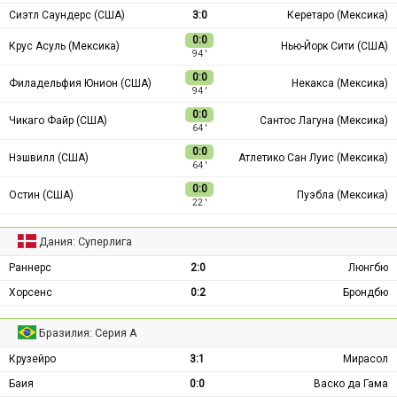
Сиэтл Саундерс (США)
3:0
Керетаро (Мексика)
0:0
Крус Асуль (Мексика)
Нью-Йорк Сити (США)
94 ′
0:0
Филадельфия Юнион (США)
Некакса (Мексика)
94 ′
0:0
Чикаго Файр (США)
Сантос Лагуна (Мексика)
64 ′
0:0
Нэшвилл (США)
Атлетико Сан Луис (Мексика)
64 ′
0:0
Остин (США)
Пуэбла (Мексика)
22 ′
Дания: Суперлига
Раннерс
2:0
Люнгбю
Хорсенс
0:2
Брондбю
Бразилия: Серия А
Крузейро
3:1
Мирасол
Баия
0:0
Васко да Гама