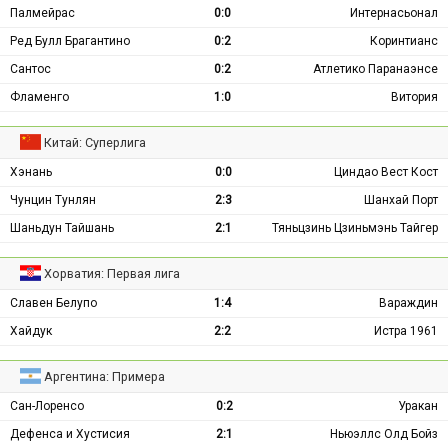
Палмейрас
0:0
Интернасьонал
Ред Булл Брагантино
0:2
Коринтианс
Сантос
0:2
Атлетико Паранаэнсе
Фламенго
1:0
Витория
Китай: Суперлига
Хэнань
0:0
Циндао Вест Кост
Чунцин Тунлян
2:3
Шанхай Порт
Шаньдун Тайшань
2:1
Тяньцзинь Цзиньмэнь Тайгер
Хорватия: Первая лига
Славен Белупо
1:4
Вараждин
Хайдук
2:2
Истра 1961
Аргентина: Примера
Сан-Лоренсо
0:2
Уракан
Дефенса и Хустисия
2:1
Ньюэллс Олд Бойз