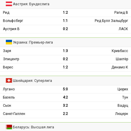
Австрия: Бундеслига
Рид
1:2
Рапид В
Вольфсберг
1:1
Ред Булл Зальцбург
Аустрия В
0:2
ЛАСК
Украина: Премьер-лига
Заря
1:3
Кривбасс
Эпицентр
0:2
Шахтёр
Верес
1:2
Динамо К
Швейцария: Суперлига
Лугано
5:0
Цюрих
Базель
4:2
Тун
Сьон
3:2
Вадуц
Санкт-Галлен
2:2
Люцерн
Беларусь: Высшая лига