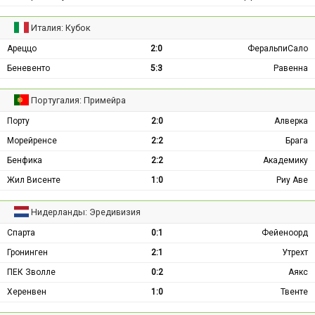
Италия: Кубок
Ареццо
2:0
ФеральпиСало
Беневенто
5:3
Равенна
Португалия: Примейра
Порту
2:0
Алверка
Морейренсе
2:2
Брага
Бенфика
2:2
Академику
Жил Висенте
1:0
Риу Аве
Нидерланды: Эредивизия
Спарта
0:1
Фейеноорд
Гронинген
2:1
Утрехт
ПЕК Зволле
0:2
Аякс
Херенвен
1:0
Твенте