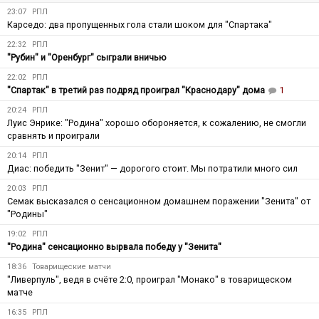
23:07
РПЛ
Карседо: два пропущенных гола стали шоком для "Спартака"
22:32
РПЛ
"Рубин" и "Оренбург" сыграли вничью
22:02
РПЛ
"Спартак" в третий раз подряд проиграл "Краснодару" дома
1
20:24
РПЛ
Луис Энрике: "Родина" хорошо обороняется, к сожалению, не смогли
сравнять и проиграли
20:14
РПЛ
Диас: победить "Зенит" — дорогого стоит. Мы потратили много сил
20:03
РПЛ
Семак высказался о сенсационном домашнем поражении "Зенита" от
"Родины"
19:02
РПЛ
"Родина" сенсационно вырвала победу у "Зенита"
18:36
Товарищеские матчи
"Ливерпуль", ведя в счёте 2:0, проиграл "Монако" в товарищеском
матче
16:35
РПЛ