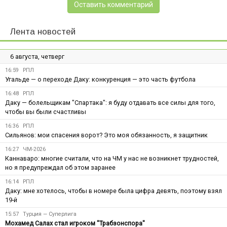
Оставить комментарий
Лента новостей
6 августа, четверг
16:59
РПЛ
Угальде — о переходе Даку: конкуренция — это часть футбола
16:48
РПЛ
Даку — болельщикам "Спартака": я буду отдавать все силы для того,
чтобы вы были счастливы
16:36
РПЛ
Сильянов: мои спасения ворот? Это моя обязанность, я защитник
16:27
ЧМ-2026
Каннаваро: многие считали, что на ЧМ у нас не возникнет трудностей,
но я предупреждал об этом заранее
16:14
РПЛ
Даку: мне хотелось, чтобы в номере была цифра девять, поэтому взял
19-й
15:57
Турция — Суперлига
Мохамед Салах стал игроком "Трабзонспора"