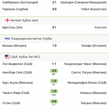
Хайберниан (Шотландия)
2:1
Шкендия (Северная Македония)
Партизан (Сербия)
3:0
Тобол (Казахстан)
Англия: Кубок лиги
Бристоль Сити
0:1
Уолсолл
Товарищеские матчи: Клубы
Монако (Монако)
1:0
Хетафе (Испания)
США: Кубок Лиг MLS
Лос-Анджелес (США)
1:1
Гвадалахара Чивас (Мексика)
2:0
Нью-Йорк Сити (США)
Сантос Лагуна (Мексика)
89 ′
1:0
Крус Асуль (Мексика)
Филадельфия Юнион (США)
59 ′
1:0
Чикаго Файр (США)
Некакса (Мексика)
пер.
0:0
Остин (США)
Тихуана (Мексика)
17 ′