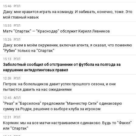
15:46
РПЛ
Даку: мне нравится играть на команду. И забивать, конечно, тоже. Это
мой главный навык
15:35
РПЛ
Матч "Спартак" — "Краснодар" обслужит Кирилл Левников
15:26
РПЛ
Даку: всем в моём окружении, включая агента, я сказал, что поменяю
"Рубин" только на "Спартак"
15:13
РПЛ
Заболотный сообщил об отстранении от футбола на полгода за
нарушение антидопинговых правил
12:59
РПЛ
Петров: на болельщиков давит успех прошлого сезона, и они
пытаются давить на нас ожиданиями
12:45
АПЛ
"Реал" и "Барселона" предложили "Манчестер Сити" одинаковую
сумму за Родри, решение о выборе клуба за игроком
12:31
РПЛ
Корякин: мы на все матчи настраиваемся одинаково. Будь то "Факел"
или "Спартак"