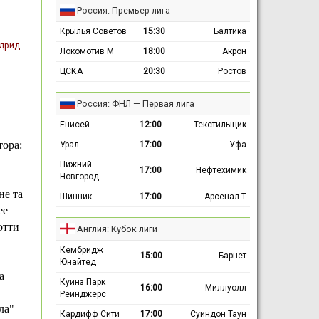
Россия: Премьер-лига
Крылья Советов
15:30
Балтика
дрид
Локомотив М
18:00
Акрон
ЦСКА
20:30
Ростов
Россия: ФНЛ — Первая лига
Енисей
12:00
Текстильщик
тора:
Урал
17:00
Уфа
Нижний
17:00
Нефтехимик
Новгород
не та
Шинник
17:00
Арсенал Т
ее
отти
Англия: Кубок лиги
Кембридж
15:00
Барнет
Юнайтед
а
Куинз Парк
16:00
Миллуолл
Рейнджерс
ла"
Кардифф Сити
17:00
Суиндон Таун