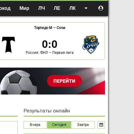
окод
Мир
ЛЧ
ЛЕ
ЛК
Торпедо М
—
Сочи
0
:
0
Россия: ФНЛ — Первая лига
Результаты онлайн
Вчера
Сегодня
Завтра