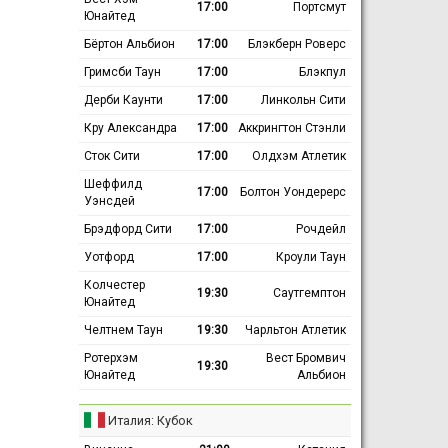
17:00
Портсмут
Юнайтед
Бёртон Альбион
17:00
Блэкберн Роверс
Гримсби Таун
17:00
Блэкпул
Дерби Каунти
17:00
Линкольн Сити
Кру Александра
17:00
Аккрингтон Стэнли
Сток Сити
17:00
Олдхэм Атлетик
Шеффилд
17:00
Болтон Уондерерс
Уэнсдей
Брэдфорд Сити
17:00
Рочдейл
Уотфорд
17:00
Кроули Таун
Колчестер
19:30
Саутгемптон
Юнайтед
Челтнем Таун
19:30
Чарльтон Атлетик
Ротерхэм
Вест Бромвич
19:30
Юнайтед
Альбион
Италия: Кубок