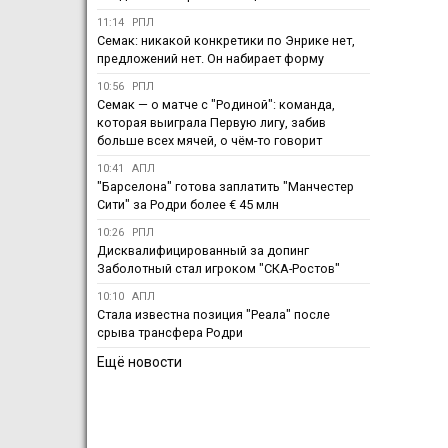
11:14
РПЛ
Семак: никакой конкретики по Энрике нет,
предложений нет. Он набирает форму
10:56
РПЛ
Семак — о матче с "Родиной": команда,
которая выиграла Первую лигу, забив
больше всех мячей, о чём-то говорит
10:41
АПЛ
"Барселона" готова заплатить "Манчестер
Сити" за Родри более € 45 млн
10:26
РПЛ
Дисквалифицированный за допинг
Заболотный стал игроком "СКА-Ростов"
10:10
АПЛ
Стала известна позиция "Реала" после
срыва трансфера Родри
Ещё новости