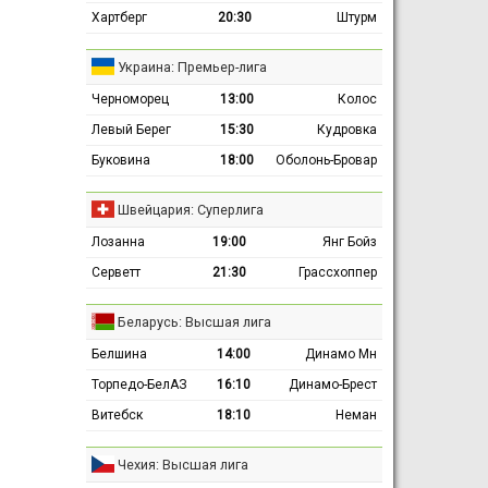
Хартберг
20:30
Штурм
Украина: Премьер-лига
Черноморец
13:00
Колос
Левый Берег
15:30
Кудровка
Буковина
18:00
Оболонь-Бровар
Швейцария: Суперлига
Лозанна
19:00
Янг Бойз
Серветт
21:30
Грассхоппер
Беларусь: Высшая лига
Белшина
14:00
Динамо Мн
Торпедо-БелАЗ
16:10
Динамо-Брест
Витебск
18:10
Неман
Чехия: Высшая лига