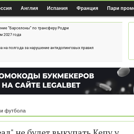
оссия
Англия
Испания
Франция
Пари пром
ение "Барселоны" по трансферу Родри
м 2027 года
а на полгода за нарушение антидопинговых правил
и футбола
еал" не будет выкупать Кепу у