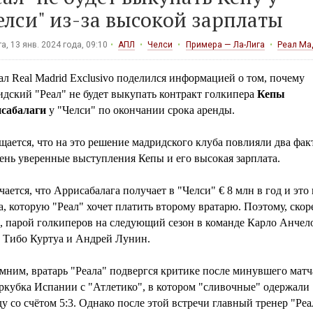
елси" из-за высокой зарплаты
а, 13 янв. 2024 года, 09:10
АПЛ
Челси
Примера — Ла-Лига
Реал Ма
л Real Madrid Exclusivo поделился информацией о том, почему
дский "Реал" не будет выкупать контракт голкипера
Кепы
сабалаги
у "Челси" по окончании срока аренды.
ается, что на это решение мадридского клуба повлияли два фак
ень уверенные выступления Кепы и его высокая зарплата.
ается, что Аррисабалага получает в "Челси" € 8 млн в год и это 
, которую "Реал" хочет платить второму вратарю. Поэтому, скор
о, парой голкиперов на следующий сезон в команде Карло Анчел
т Тибо Куртуа и Андрей Лунин.
мним, вратарь "Реала" подвергся критике после минувшего матч
ркубка Испании с "Атлетико", в котором "сливочные" одержали
у со счётом 5:3. Однако после этой встречи главный тренер "Реа