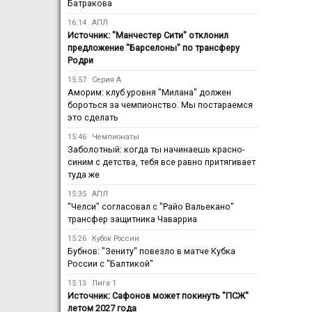
Батракова
16:14
АПЛ
Источник: "Манчестер Сити" отклонил
предложение "Барселоны" по трансферу
Родри
15:57
Серия А
Аморим: клуб уровня "Милана" должен
бороться за чемпионство. Мы постараемся
это сделать
15:46
Чемпионаты
Заболотный: когда ты начинаешь красно-
синим с детства, тебя все равно притягивает
туда же
15:35
АПЛ
"Челси" согласовал с "Райо Вальекано"
трансфер защитника Чаварриа
15:26
Кубок России
Бубнов: "Зениту" повезло в матче Кубка
России с "Балтикой"
15:13
Лига 1
Источник: Сафонов может покинуть "ПСЖ"
летом 2027 года