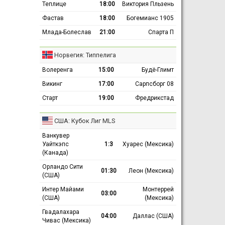
Теплице
18:00
Виктория Пльзень
Фастав
18:00
Богемианс 1905
Млада-Болеслав
21:00
Спарта П
Норвегия: Типпелига
Волеренга
15:00
Будё-Глимт
Викинг
17:00
Сарпсборг 08
Старт
19:00
Фредрикстад
США: Кубок Лиг MLS
Ванкувер
Уайткэпс
1:3
Хуарес (Мексика)
(Канада)
Орландо Сити
01:30
Леон (Мексика)
(США)
Интер Майами
Монтеррей
03:00
(США)
(Мексика)
Гвадалахара
04:00
Даллас (США)
Чивас (Мексика)