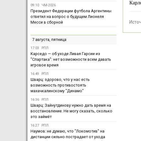
Карло
09:10
ЧМ-2026
Президент Федерации футбола Аргентины
ответил на вопрос о будущем Лионеля
Исто
Месси в сборной
7 августа, пятница
17:03
РПЛ
Карседо — об уходе Ливая Гарсии из
"Спартака": нет возможности всем давать
игровое время
16:49
РПЛ
Шварц: здорово, что у нас есть
возможность противостоять
махачкалинскому "Динамо"
16:36
РПЛ
Шварц: Зайнутдинову нужно дать время на
восстановление. Не могу сказать, сколько
это займёт
16:27
РПЛ
Наумов: не думаю, что "Локомотив" на
дистанции сильно пострадает от ухода