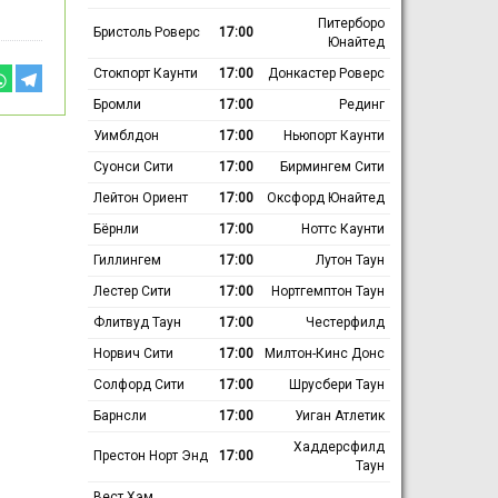
Питерборо
Бристоль Роверс
17:00
Юнайтед
Стокпорт Каунти
17:00
Донкастер Роверс
Бромли
17:00
Рединг
Уимблдон
17:00
Ньюпорт Каунти
Суонси Сити
17:00
Бирмингем Сити
Лейтон Ориент
17:00
Оксфорд Юнайтед
Бёрнли
17:00
Ноттс Каунти
Гиллингем
17:00
Лутон Таун
Лестер Сити
17:00
Нортгемптон Таун
Флитвуд Таун
17:00
Честерфилд
Норвич Сити
17:00
Милтон-Кинс Донс
Солфорд Сити
17:00
Шрусбери Таун
Барнсли
17:00
Уиган Атлетик
Хаддерсфилд
Престон Норт Энд
17:00
Таун
Вест Хэм