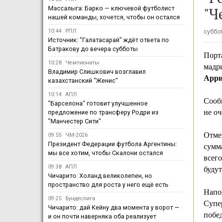
"Ч
Массалыга: Барко — ключевой футболист
нашей команды, хочется, чтобы он остался
10:44
РПЛ
суббот
Источник: "Галатасарай" ждёт ответа по
Батракову до вечера субботы
Порта
10:28
Чемпионаты
мадри
Владимир Слишкович возглавил
Арри
казахстанский "Женис"
10:14
АПЛ
Сообщ
"Барселона" готовит улучшенное
не оч
предложение по трансферу Родри из
"Манчестер Сити"
Отмеч
09:55
ЧМ-2026
Президент Федерации футбола Аргентины:
сумма
мы все хотим, чтобы Скалони остался
всег
09:38
АПЛ
буду
Чичарито: Холанд великолепен, но
пространство для роста у него ещё есть
Напо
09:25
Бундеслига
Супе
Чичарито: дай Кейну два момента у ворот —
побед
и он почти наверняка оба реализует