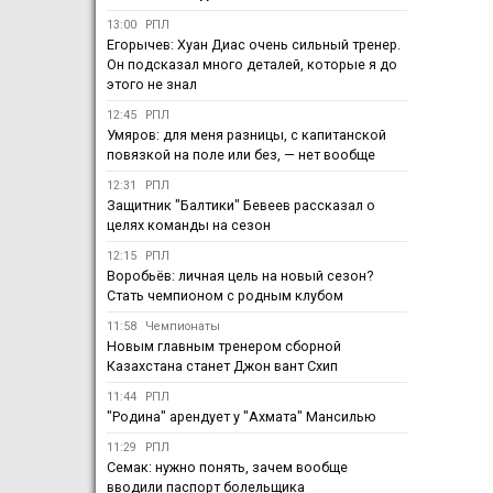
13:00
РПЛ
Егорычев: Хуан Диас очень сильный тренер.
Он подсказал много деталей, которые я до
этого не знал
12:45
РПЛ
Умяров: для меня разницы, с капитанской
повязкой на поле или без, — нет вообще
12:31
РПЛ
Защитник "Балтики" Бевеев рассказал о
целях команды на сезон
12:15
РПЛ
Воробьёв: личная цель на новый сезон?
Стать чемпионом с родным клубом
11:58
Чемпионаты
Новым главным тренером сборной
Казахстана станет Джон вант Схип
11:44
РПЛ
"Родина" арендует у "Ахмата" Мансилью
11:29
РПЛ
Семак: нужно понять, зачем вообще
вводили паспорт болельщика