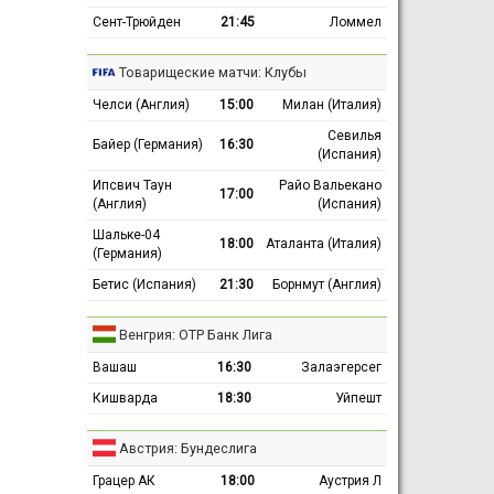
Сент-Трюйден
21:45
Ломмел
Товарищеские матчи: Клубы
Челси (Англия)
15:00
Милан (Италия)
Севилья
Байер (Германия)
16:30
(Испания)
Ипсвич Таун
Райо Вальекано
17:00
(Англия)
(Испания)
Шальке-04
18:00
Аталанта (Италия)
(Германия)
Бетис (Испания)
21:30
Борнмут (Англия)
Венгрия: ОТР Банк Лига
Вашаш
16:30
Залаэгерсег
Кишварда
18:30
Уйпешт
Австрия: Бундеслига
Грацер АК
18:00
Аустрия Л