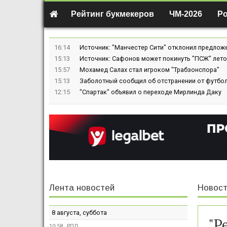
Рейтинг букмекеров
ЧМ-2026
Р
16:14
Источник: "Манчестер Сити" отклонил предлож
15:13
Источник: Сафонов может покинуть "ПСЖ" лето
15:57
Мохамед Салах стал игроком "Трабзонспора"
15:13
Заболотный сообщил об отстранении от футбол
12:15
"Спартак" объявил о переходе Мирлинда Даку
Лента новостей
Новост
8 августа, суббота
"Р
10:58
РПЛ