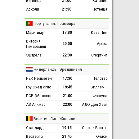
Виченца
21:00
Катания
Асколи
21:30
Потенца
Португалия: Примейра
Маритиму
17:30
Каза Пия
Витория
20:00
Арока
Гимарайнш
Эштрела
22:30
Спортинг
Нидерланды: Эредивизия
НЕК Неймеген
17:30
Телстар
Гоу Эхед Иглс
19:45
Виллем II
ПСВ Эйндховен
21:00
Фортуна
АЗ Алкмар
22:00
АДО Ден Хааг
Бельгия: Лига Жюпиле
Стандард
19:15
Серкль Брюгге
Вестерло
21:45
Юнион