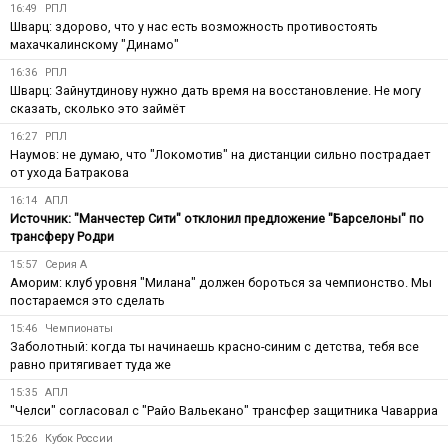
16:49
РПЛ
Шварц: здорово, что у нас есть возможность противостоять
махачкалинскому "Динамо"
16:36
РПЛ
Шварц: Зайнутдинову нужно дать время на восстановление. Не могу
сказать, сколько это займёт
16:27
РПЛ
Наумов: не думаю, что "Локомотив" на дистанции сильно пострадает
от ухода Батракова
16:14
АПЛ
Источник: "Манчестер Сити" отклонил предложение "Барселоны" по
трансферу Родри
15:57
Серия А
Аморим: клуб уровня "Милана" должен бороться за чемпионство. Мы
постараемся это сделать
15:46
Чемпионаты
Заболотный: когда ты начинаешь красно-синим с детства, тебя все
равно притягивает туда же
15:35
АПЛ
"Челси" согласовал с "Райо Вальекано" трансфер защитника Чаварриа
15:26
Кубок России