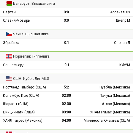
Беларусь: Высшая лига
Нафтан
3:0
Арсенал Дз
Славия-Мозырь
3:0
Днепр М
Чехия: Высшая лига
Зброёвка
0:1
Слован Л
Норвегия: Типпелига
Саннефьорд
0:1
КФУМ
США: Кубок Лиг MLS
Портленд Тимберс (США)
5:2
Пуэбла (Мексика)
Коламбус Крю (США)
02:30
Пачука (Мексика)
Шарлотт (США)
02:30
Атлас (Мексика)
Цинциннати (США)
03:00
УНАМ Пумас (Мексика)
УАНЛ Тигрес (Мексика)
04:00
Миннесота Юнайтед (США)