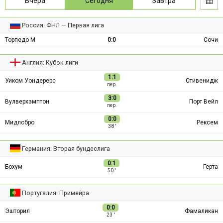
Вчера
Сегодня
Завтра
Россия: ФНЛ — Первая лига
Торпедо М
0:0
Сочи
Англия: Кубок лиги
1:1
Уиком Уондерерс
Стивенидж
пер.
3:0
Вулверхэмптон
Порт Вейл
пер.
0:0
Мидлсбро
Рексем
38 ′
Германия: Вторая бундеслига
0:1
Бохум
Герта
50 ′
Португалия: Примейра
0:0
Эшторил
Фамаликан
23 ′