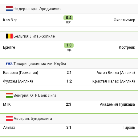
Нидерланды: Эредивизия
0:4
Камбюр
Эксельсиор
80 ′
Бельгия: Лига Жюпиле
1:0
Брюгге
Кортрейк
пер.
Товарищеские матчи: Клубы
Бавария (Германия)
2:1
Астон Вилла (Англия)
Фулхэм (Англия)
1:2
Кристал Пэлас (Англия)
Венгрия: ОТР Банк Лига
МТК
2:3
Академия Пушкаша
Австрия: Бундеслига
Альтах
3:1
Тироль