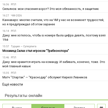
16:36
РПЛ
Сильянов: мои спасения ворот? Это моя обязанность, я защитник
16:27
ЧМ-2026
Каннаваро: многие считали, что на ЧМ у нас не возникнет трудностей,
но я предупреждал об этом заранее
16:14
РПЛ
Даку: мне хотелось, чтобы в номере была цифра девять, поэтому взял
19-й
15:57
Турция — Суперлига
Мохамед Салах стал игроком "Трабзонспора"
15:46
РПЛ
Даку: мне нравится играть на команду. И забивать, конечно, тоже. Это
мой главный навык
15:35
РПЛ
Матч "Спартак" — "Краснодар" обслужит Кирилл Левников
Ещё новости
Результаты онлайн