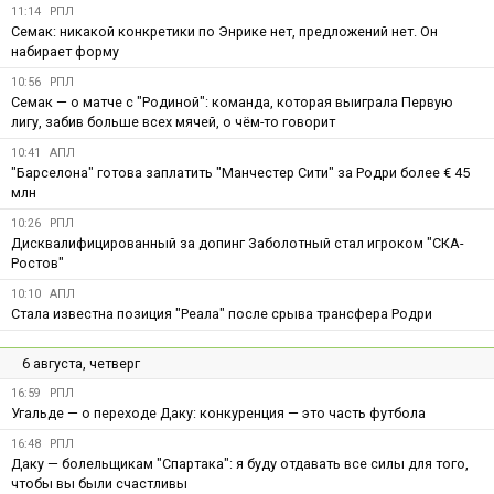
11:14
РПЛ
Семак: никакой конкретики по Энрике нет, предложений нет. Он
набирает форму
10:56
РПЛ
Семак — о матче с "Родиной": команда, которая выиграла Первую
лигу, забив больше всех мячей, о чём-то говорит
10:41
АПЛ
"Барселона" готова заплатить "Манчестер Сити" за Родри более € 45
млн
10:26
РПЛ
Дисквалифицированный за допинг Заболотный стал игроком "СКА-
Ростов"
10:10
АПЛ
Стала известна позиция "Реала" после срыва трансфера Родри
6 августа, четверг
16:59
РПЛ
Угальде — о переходе Даку: конкуренция — это часть футбола
16:48
РПЛ
Даку — болельщикам "Спартака": я буду отдавать все силы для того,
чтобы вы были счастливы