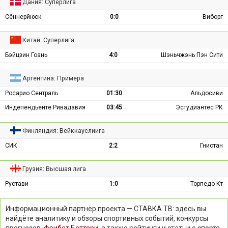
Дания: Суперлига
Сённерйюск
0:0
Виборг
Китай: Суперлига
Бэйцзин Гоань
4:0
Шэньчжэнь Пэн Сити
Аргентина: Примера
Росарио Сентраль
01:30
Альдосиви
Индепендьенте Ривадавия
03:45
Эстудиантес РК
Финляндия: Вейккауслиига
СИК
2:2
Гнистан
Грузия: Высшая лига
Рустави
1:0
Торпедо Кт
Информационный партнёр проекта — СТАВКА ТВ: здесь вы
найдёте аналитику и обзоры спортивных событий, конкурсы
прогнозов,
фрибет Беттери
, а также рейтинги и статьи о спорте.