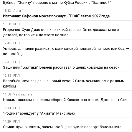
Бубнов: "Зениту" повезло в матче Кубка России с "Балтикой"
15:13
Лига 1
Источник: Сафонов может покинуть "ПСЖ" летом 2027 года
13:00
РПЛ
Егорычев: Хуан Диас очень сильный тренер. Он подсказал много
деталей, которые я до этого не знал
12:45
РПЛ
Умяров: для меня разницы, с капитанской повязкой на поле или без, —
нет вообще
12:31
РПЛ
Защитник "Балтики" Бевеев рассказал о целях команды на сезон
12:15
РПЛ
Воробьёв: личная цель на новый сезон? Стать чемпионом с родным
клубом
11:58
Чемпионаты
Новым главным тренером сборной Казахстана станет Джон вант Схип
11:44
РПЛ
"Родина" арендует у "Ахмата" Мансилью
11:29
РПЛ
Семак: нужно понять, зачем вообще вводили паспорт болельщика