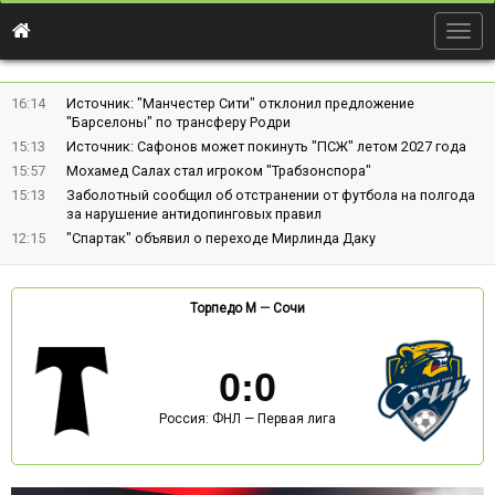
Togg
navig
16:14
Источник: "Манчестер Сити" отклонил предложение
"Барселоны" по трансферу Родри
15:13
Источник: Сафонов может покинуть "ПСЖ" летом 2027 года
15:57
Мохамед Салах стал игроком "Трабзонспора"
15:13
Заболотный сообщил об отстранении от футбола на полгода
за нарушение антидопинговых правил
12:15
"Спартак" объявил о переходе Мирлинда Даку
Торпедо М
—
Сочи
0
:
0
Россия: ФНЛ — Первая лига