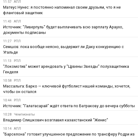
11:57
АПЛ
Матеус Нунес: я постоянно напоминал своим друзьям, что я не
фланговый защитник
11:43
АПЛ
Источник: "Ливерпуль" будет выплачивать всю зарплату Араухо,
документы подписаны
11:27
РПЛ
Семшов: пока вообще неясно, выдержит ли Даку конкуренцию с
Угальде
11:13
РПЛ
"Локомотив" может арендовать у "Црвены Звезды" полузащитника
Генделя
10:58
РПЛ
Массалыга: Барко — ключевой футболист нашей команды, хочется,
чтобы он остался
10:44
РПЛ
Источник: "Галатасарай" ждёт ответа по Батракову до вечера субботы
10:28
Чемпионаты
Владимир Слишкович возглавил казахстанский "Женис"
10:14
АПЛ
"Барселона" готовит улучшенное предложение по трансферу Родри из