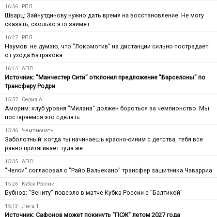
16:36
РПЛ
Шварц: Зайнутдинову нужно дать время на восстановление. Не могу
сказать, сколько это займёт
16:27
РПЛ
Наумов: не думаю, что "Локомотив" на дистанции сильно пострадает
от ухода Батракова
16:14
АПЛ
Источник: "Манчестер Сити" отклонил предложение "Барселоны" по
трансферу Родри
15:57
Серия А
Аморим: клуб уровня "Милана" должен бороться за чемпионство. Мы
постараемся это сделать
15:46
Чемпионаты
Заболотный: когда ты начинаешь красно-синим с детства, тебя все
равно притягивает туда же
15:35
АПЛ
"Челси" согласовал с "Райо Вальекано" трансфер защитника Чаварриа
15:26
Кубок России
Бубнов: "Зениту" повезло в матче Кубка России с "Балтикой"
15:13
Лига 1
Источник: Сафонов может покинуть "ПСЖ" летом 2027 года