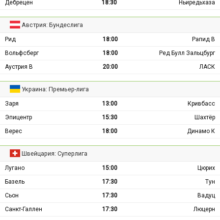
Дебрецен
18:30
Ньиредьхаза
Австрия: Бундеслига
Рид
18:00
Рапид В
Вольфсберг
18:00
Ред Булл Зальцбург
Аустрия В
20:00
ЛАСК
Украина: Премьер-лига
Заря
13:00
Кривбасс
Эпицентр
15:30
Шахтёр
Верес
18:00
Динамо К
Швейцария: Суперлига
Лугано
15:00
Цюрих
Базель
17:30
Тун
Сьон
17:30
Вадуц
Санкт-Галлен
17:30
Люцерн