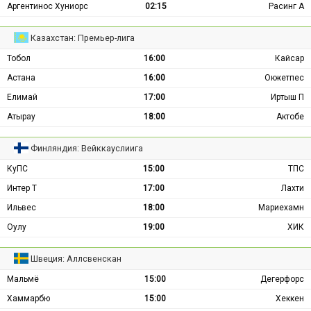
Аргентинос Хуниорс
02:15
Расинг А
Казахстан: Премьер-лига
Тобол
16:00
Кайсар
Астана
16:00
Окжетпес
Елимай
17:00
Иртыш П
Атырау
18:00
Актобе
Финляндия: Вейккауслиига
КуПС
15:00
ТПС
Интер Т
17:00
Лахти
Ильвес
18:00
Мариехамн
Оулу
19:00
ХИК
Швеция: Аллсвенскан
Мальмё
15:00
Дегерфорс
Хаммарбю
15:00
Хеккен