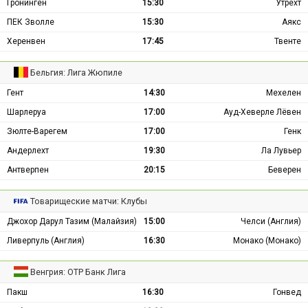
Гронинген
15:30
Утрехт
ПЕК Зволле
15:30
Аякс
Херенвен
17:45
Твенте
Бельгия: Лига Жюпиле
Гент
14:30
Мехелен
Шарлеруа
17:00
Ауд-Хеверле Лёвен
Зюлте-Варегем
17:00
Генк
Андерлехт
19:30
Ла Лувьер
Антверпен
20:15
Беверен
Товарищеские матчи: Клубы
Джохор Дарул Тазим (Малайзия)
15:00
Челси (Англия)
Ливерпуль (Англия)
16:30
Монако (Монако)
Венгрия: ОТР Банк Лига
Пакш
16:30
Гонвед