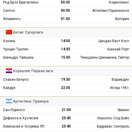
Ред Булл Брагантино
00:30
Коринтианс
Сантос
00:30
Атлетико Паранаэнсе
Фламенго
01:30
Витория
Китай: Суперлига
Хэнань
14:00
Циндао Вест Кост
Чунцин Тунлян
14:35
Шанхай Порт
Шаньдун Тайшань
15:00
Тяньцзинь Цзиньмэнь Тайгер
Хорватия: Первая лига
Славен Белупо
19:30
Вараждин
Хайдук
22:00
Истра 1961
Аргентина: Примера
Сан-Лоренсо
21:00
Уракан
Дефенса и Хустисия
23:45
Ньюэллс Олд Бойз
Химнасия и Эсгрима ЛП
23:45
Барракас Сентраль