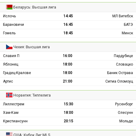
Беларусь: Высшая лига
Ислочь
14:45
МЛ Витебск
Барановичи
16:45
БАТЭ
Гомель
18:45
Минск
Чехия: Высшая лига
Славия П
16:00
Пардубице
Яблонец
18:00
Словацко
Градец-Кралове
18:00
Баник Острава
Артис
21:00
Сигма Оломоуц
Норвегия: Типпелига
Лиллестрем
15:30
Русенборг
Хам-Кам
18:00
Олесунн
Кристиансунн
20:15
Мольде
США: Кубок Лиг MLS