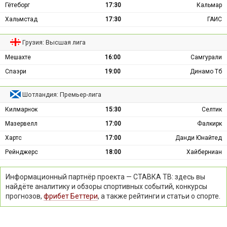
Гётеборг
17:30
Кальмар
Хальмстад
17:30
ГАИС
Грузия: Высшая лига
Мешахте
16:00
Самгурали
Спаэри
19:00
Динамо Тб
Шотландия: Премьер-лига
Килмарнок
15:30
Селтик
Мазервелл
17:00
Фалкирк
Хартс
17:00
Данди Юнайтед
Рейнджерс
18:00
Хайберниан
Информационный партнёр проекта — СТАВКА ТВ: здесь вы
найдёте аналитику и обзоры спортивных событий, конкурсы
прогнозов,
фрибет Беттери
, а также рейтинги и статьи о спорте.