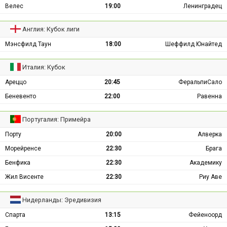
Велес
19:00
Ленинградец
Англия: Кубок лиги
Мэнсфилд Таун
18:00
Шеффилд Юнайтед
Италия: Кубок
Ареццо
20:45
ФеральпиСало
Беневенто
22:00
Равенна
Португалия: Примейра
Порту
20:00
Алверка
Морейренсе
22:30
Брага
Бенфика
22:30
Академику
Жил Висенте
22:30
Риу Аве
Нидерланды: Эредивизия
Спарта
13:15
Фейеноорд