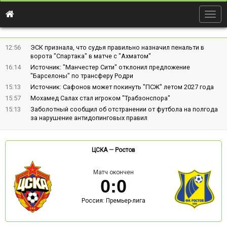
Togg
navig
12:56
ЭСК признала, что судья правильно назначил пенальти в
ворота "Спартака" в матче с "Ахматом"
16:14
Источник: "Манчестер Сити" отклонил предложение
"Барселоны" по трансферу Родри
15:13
Источник: Сафонов может покинуть "ПСЖ" летом 2027 года
15:57
Мохамед Салах стал игроком "Трабзонспора"
15:13
Заболотный сообщил об отстранении от футбола на полгода
за нарушение антидопинговых правил
ЦСКА
—
Ростов
Матч окончен
0
:
0
Россия: Премьер-лига