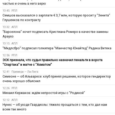
частью и очень в него верю
13:45
РПЛ
Семшов высказался о зарплате € 3,7 млн, которую просит у "Зенита"
Глушенков по контракту
13:32
АПЛ
"Барселона" хочет подписать Кристиана Ромеро в качестве замены
Араухо
13:15
АПЛ
"Мидлсбро" подписал голкипера "Манчестер Юнайтед" Радека Витека
12:56
РПЛ
ЭСК признала, что судья правильно назначил пенальти в ворота
"Спартака" в матче с "Ахматом"
12:41
Примера — Ла-Лига
Симеоне — об Альваресе: клуб принял решение, которое гендиректор
очень хорошо объяснил
12:26
РПЛ
Михаил Кержаков: ждём непростой игры с "Родиной"
12:12
АПЛ
Нунес — об уходе Гвардиолы: тяжело прощаться с тем, кто дал нам
всем так много