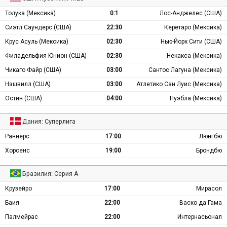
Толука (Мексика)
0:1
Лос-Анджелес (США)
Сиэтл Саундерс (США)
22:30
Керетаро (Мексика)
Крус Асуль (Мексика)
02:30
Нью-Йорк Сити (США)
Филадельфия Юнион (США)
02:30
Некакса (Мексика)
Чикаго Файр (США)
03:00
Сантос Лагуна (Мексика)
Нэшвилл (США)
03:00
Атлетико Сан Луис (Мексика)
Остин (США)
04:00
Пуэбла (Мексика)
Дания: Суперлига
Раннерс
17:00
Люнгбю
Хорсенс
19:00
Брондбю
Бразилия: Серия А
Крузейро
17:00
Мирасол
Баия
22:00
Васко да Гама
Палмейрас
22:00
Интернасьонал