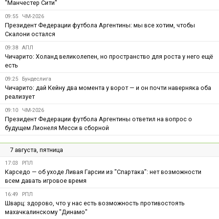
"Манчестер Сити"
09:55
ЧМ-2026
Президент Федерации футбола Аргентины: мы все хотим, чтобы
Скалони остался
09:38
АПЛ
Чичарито: Холанд великолепен, но пространство для роста у него ещё
есть
09:25
Бундеслига
Чичарито: дай Кейну два момента у ворот — и он почти наверняка оба
реализует
09:10
ЧМ-2026
Президент Федерации футбола Аргентины ответил на вопрос о
будущем Лионеля Месси в сборной
7 августа, пятница
17:03
РПЛ
Карседо — об уходе Ливая Гарсии из "Спартака": нет возможности
всем давать игровое время
16:49
РПЛ
Шварц: здорово, что у нас есть возможность противостоять
махачкалинскому "Динамо"