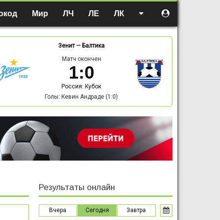
окод
Мир
ЛЧ
ЛЕ
ЛК
Зенит
—
Балтика
Матч окончен
1
:
0
Россия: Кубок
Голы: Кевин Андраде (1:0)
Результаты онлайн
Вчера
Сегодня
Завтра