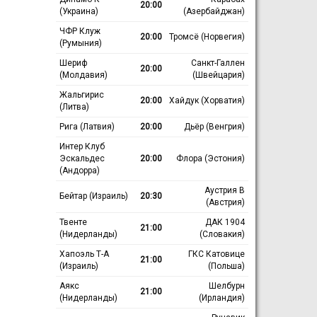
20:00
(Украина)
(Азербайджан)
ЧФР Клуж
20:00
Тромсё (Норвегия)
(Румыния)
Шериф
Санкт-Галлен
20:00
(Молдавия)
(Швейцария)
Жальгирис
20:00
Хайдук (Хорватия)
(Литва)
Рига (Латвия)
20:00
Дьёр (Венгрия)
Интер Клуб
Эскальдес
20:00
Флора (Эстония)
(Андорра)
Аустрия В
Бейтар (Израиль)
20:30
(Австрия)
Твенте
ДАК 1904
21:00
(Нидерланды)
(Словакия)
Хапоэль Т-А
ГКС Катовице
21:00
(Израиль)
(Польша)
Аякс
Шелбурн
21:00
(Нидерланды)
(Ирландия)