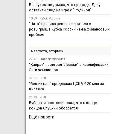
Безруков: не думаю, что проводы Даку
оставили след на игре с "Родиной"
10:59
Кубок России
"Чита" приняла решение сняться с
розыгрыша Кубка России из-за финансовых
проблем
4 августа, вторник
22:46
Лига чемпионов
"Кайрат" проиграл "Левски" в квалификации
Лиги чемпионов
22:30
РПЛ
"Бешикташ" предложил ЦСКА € 20 млн за
Кисляка
21:43
РПЛ
Бубнов: я прогнозировал, что в конце
концов Слуцкий обосрётся
Ещё новости