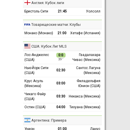
Англия: Кубок лиги
Бристоль Сити
21:45
Уолсолл
Товарищеские матчи: Клубы
Монако (Монако)
21:00
Хетафе (Испания)
США: Кубок Лиг MLS
Лос-Анджелес
Гвадалахара
0:0
(США)
Чивас (Мексика)
39 ′
Нью-Йорк Сити
Сантос Лагуна
02:30
(США)
(Мексика)
Крус Асуль
Филадельфия
03:00
(Мексика)
Юнион (США)
Чикаго Файр
03:30
Некакса (Мексика)
(США)
Остин (США)
04:00
Тихуана (Мексика)
Аргентина: Примера
Унион
01:00
Ланус