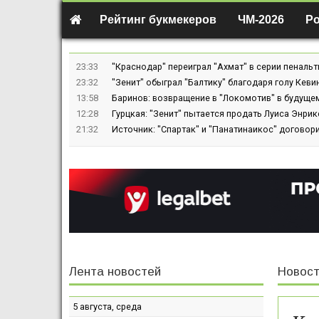
Рейтинг букмекеров
ЧМ-2026
Р
23:33
"Краснодар" переиграл "Ахмат" в серии пенальт
23:32
"Зенит" обыграл "Балтику" благодаря голу Кев
13:58
Баринов: возвращение в "Локомотив" в будуще
12:28
Гурцкая: "Зенит" пытается продать Луиса Энрике
21:32
Источник: "Спартак" и "Панатинаикос" договор
Лента новостей
Новост
5 августа, среда