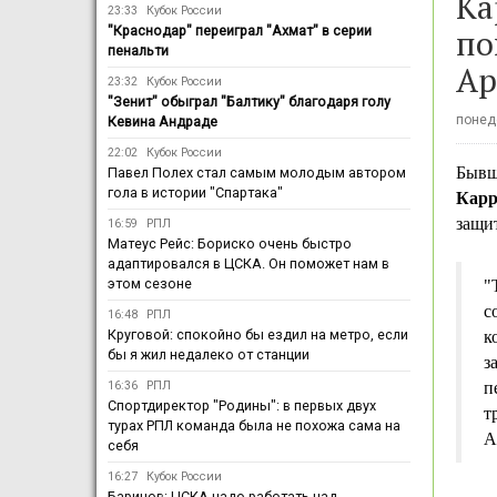
Ка
23:33
Кубок России
по
"Краснодар" переиграл "Ахмат" в серии
пенальти
Ар
23:32
Кубок России
"Зенит" обыграл "Балтику" благодаря голу
понеде
Кевина Андраде
22:02
Кубок России
Бывш
Павел Полех стал самым молодым автором
гола в истории "Спартака"
Карр
защи
16:59
РПЛ
Матеус Рейс: Бориско очень быстро
адаптировался в ЦСКА. Он поможет нам в
этом сезоне
"
с
16:48
РПЛ
Круговой: спокойно бы ездил на метро, если
к
бы я жил недалеко от станции
з
16:36
РПЛ
п
Спортдиректор "Родины": в первых двух
т
турах РПЛ команда была не похожа сама на
A
себя
16:27
Кубок России
Баринов: ЦСКА надо работать над