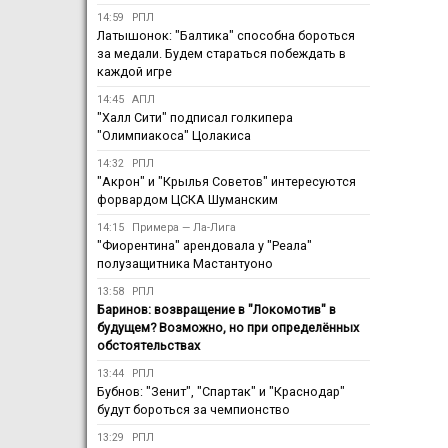
14:59
РПЛ
Латышонок: "Балтика" способна бороться
за медали. Будем стараться побеждать в
каждой игре
14:45
АПЛ
"Халл Сити" подписал голкипера
"Олимпиакоса" Цолакиса
14:32
РПЛ
"Акрон" и "Крылья Советов" интересуются
форвардом ЦСКА Шуманским
14:15
Примера — Ла-Лига
"Фиорентина" арендовала у "Реала"
полузащитника Мастантуоно
13:58
РПЛ
Баринов: возвращение в "Локомотив" в
будущем? Возможно, но при определённых
обстоятельствах
13:44
РПЛ
Бубнов: "Зенит", "Спартак" и "Краснодар"
будут бороться за чемпионство
13:29
РПЛ