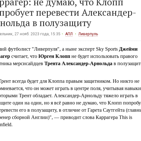
ррагер: не думаю, что Клопп
пробует перевести Александер-
нольда в полузащиту
льник, 27 нояб. 2023 года, 15:35
АПЛ
Ливерпуль
ий футболист "Ливерпуля", а ныне эксперт Sky Sports
Джейми
агер
считает, что
Юрген Клопп
не будет использовать правого
тника мерсисайдцев
Трента Александер-Арнольда
в полузащит
Трент всегда будет для Клоппа правым защитником. Но никто не
омневается, что он может играть в центре поля, учитывая навыки
оторыми Трент обладает. Александер-Арнольду тяжело играть в
ащите один на один, но я всё равно не думаю, что Клопп попробу
еревести его в полузащиту, в отличие от Гарета Саутгейта (глав
ренер сборной Англии)", — приводит слова Каррагера This is
nfield.