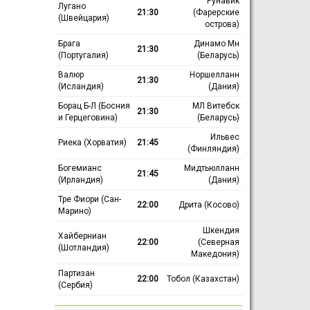
Рунавик
Лугано
21:30
(Фарерские
(Швейцария)
острова)
Брага
Динамо Мн
21:30
(Португалия)
(Беларусь)
Валюр
Норшелланн
21:30
(Исландия)
(Дания)
Борац Б-Л (Босния
МЛ Витебск
21:30
и Герцеговина)
(Беларусь)
Ильвес
Риека (Хорватия)
21:45
(Финляндия)
Богемианс
Мидтьюлланн
21:45
(Ирландия)
(Дания)
Тре Фиори (Сан-
22:00
Дрита (Косово)
Марино)
Шкендия
Хайберниан
22:00
(Северная
(Шотландия)
Македония)
Партизан
22:00
Тобол (Казахстан)
(Сербия)