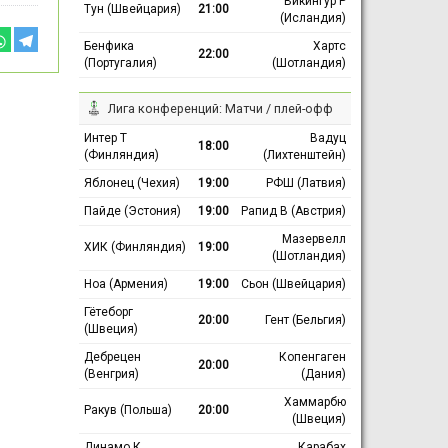
Викингур Р
Тун (Швейцария)
21:00
(Исландия)
Бенфика
Хартс
22:00
(Португалия)
(Шотландия)
Лига конференций: Матчи / плей-офф
Интер Т
Вадуц
18:00
(Финляндия)
(Лихтенштейн)
Яблонец (Чехия)
19:00
РФШ (Латвия)
Пайде (Эстония)
19:00
Рапид В (Австрия)
Мазервелл
ХИК (Финляндия)
19:00
(Шотландия)
Ноа (Армения)
19:00
Сьон (Швейцария)
Гётеборг
20:00
Гент (Бельгия)
(Швеция)
Дебрецен
Копенгаген
20:00
(Венгрия)
(Дания)
Хаммарбю
Ракув (Польша)
20:00
(Швеция)
Динамо К
Карабах