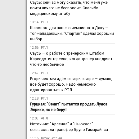
Саусь: сейчас могу сказать, что меня уже
почти ничего не беспокоит. Спасибо
медицинскому штабу
13:14
РПЛ
Шаронов: для нашего чемпионата Даку —
топ-нападающий. "Спартак" сделал хороший
выбор
12:56
РПЛ
Саусь — о работе с тренерским штабом
Карседо: интересно, когда тренер внедряет
что-то необычное
12:42
РПЛ
Егорычев: мы идём от игры к игре — думаю,
всё будет хорошо. Надо немножко
адаптироваться к РПЛ
12:28
РПЛ
Гурцкая: "Зенит" пытается продать Луиса
Энрике, но не берут
12:03
АПЛ
Источник: "Арсенал" и "Ньюкасл"
согласовали трансфер Бруно Гимарайнса
11:16
Кубок России