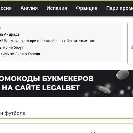
оссия
Англия
Испания
Франция
Пари пром
и
ина Андраде
м? Возможно, но при определённых обстоятельствах
, но не берут
ились по Ливаю Гарсии
и футбола