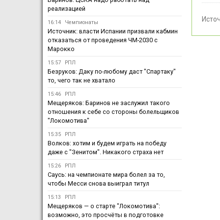
реализацией
Исто
16:14
Чемпионаты
Источник: власти Испании призвали кабмин
отказаться от проведения ЧМ-2030 с
Марокко
15:57
РПЛ
Безруков: Даку по-любому даст "Спартаку"
то, чего так не хватало
15:46
РПЛ
Мещеряков: Баринов не заслужил такого
отношения к себе со стороны болельщиков
"Локомотива"
15:35
РПЛ
Волков: хотим и будем играть на победу
даже с "Зенитом". Никакого страха нет
15:26
РПЛ
Саусь: на чемпионате мира болел за то,
чтобы Месси снова выиграл титул
15:13
РПЛ
Мещеряков — о старте "Локомотива":
возможно, это просчёты в подготовке