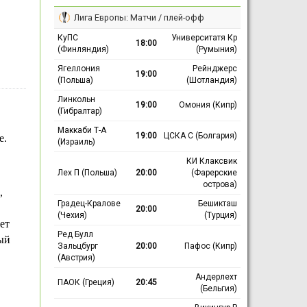
Лига Европы: Матчи / плей-офф
КуПС
Университатя Кр
18:00
(Финляндия)
(Румыния)
Ягеллония
Рейнджерс
19:00
(Польша)
(Шотландия)
Линкольн
19:00
Омония (Кипр)
(Гибралтар)
Маккаби Т-А
19:00
ЦСКА С (Болгария)
е.
(Израиль)
КИ Клаксвик
Лех П (Польша)
20:00
(Фарерские
острова)
,
Градец-Кралове
Бешикташ
20:00
(Чехия)
(Турция)
ет
Ред Булл
ный
Зальцбург
20:00
Пафос (Кипр)
(Австрия)
Андерлехт
ПАОК (Греция)
20:45
(Бельгия)